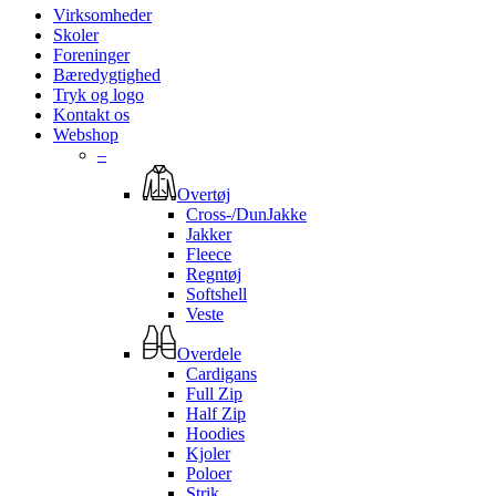
Virksomheder
Skoler
Foreninger
Bæredygtighed
Tryk og logo
Kontakt os
Webshop
–
Overtøj
Cross-/DunJakke
Jakker
Fleece
Regntøj
Softshell
Veste
Overdele
Cardigans
Full Zip
Half Zip
Hoodies
Kjoler
Poloer
Strik