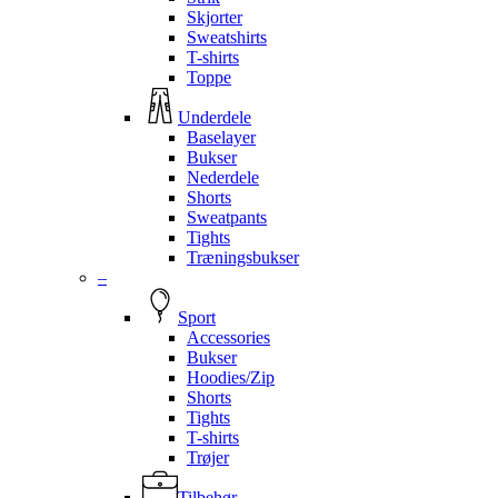
Skjorter
Sweatshirts
T-shirts
Toppe
Underdele
Baselayer
Bukser
Nederdele
Shorts
Sweatpants
Tights
Træningsbukser
–
Sport
Accessories
Bukser
Hoodies/Zip
Shorts
Tights
T-shirts
Trøjer
Tilbehør