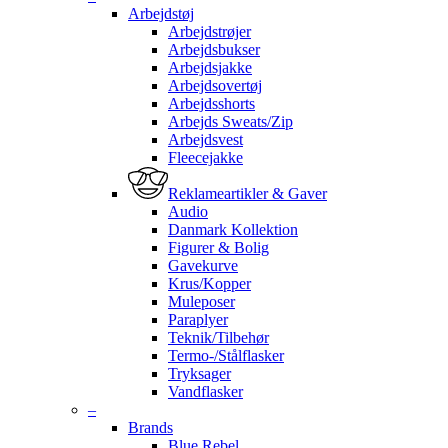
Arbejdstøj
Arbejdstrøjer
Arbejdsbukser
Arbejdsjakke
Arbejdsovertøj
Arbejdsshorts
Arbejds Sweats/Zip
Arbejdsvest
Fleecejakke
Reklameartikler & Gaver
Audio
Danmark Kollektion
Figurer & Bolig
Gavekurve
Krus/Kopper
Muleposer
Paraplyer
Teknik/Tilbehør
Termo-/Stålflasker
Tryksager
Vandflasker
–
Brands
Blue Rebel