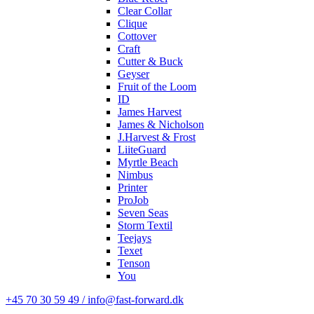
Clear Collar
Clique
Cottover
Craft
Cutter & Buck
Geyser
Fruit of the Loom
ID
James Harvest
James & Nicholson
J.Harvest & Frost
LiiteGuard
Myrtle Beach
Nimbus
Printer
ProJob
Seven Seas
Storm Textil
Teejays
Texet
Tenson
You
+45 70 30 59 49 / info@fast-forward.dk