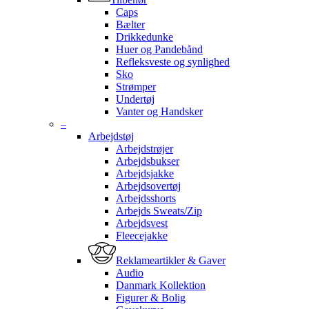
Caps
Bælter
Drikkedunke
Huer og Pandebånd
Refleksveste og synlighed
Sko
Strømper
Undertøj
Vanter og Handsker
–
Arbejdstøj
Arbejdstrøjer
Arbejdsbukser
Arbejdsjakke
Arbejdsovertøj
Arbejdsshorts
Arbejds Sweats/Zip
Arbejdsvest
Fleecejakke
Reklameartikler & Gaver
Audio
Danmark Kollektion
Figurer & Bolig