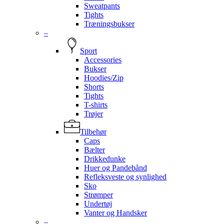
Sweatpants
Tights
Træningsbukser
–
Sport
Accessories
Bukser
Hoodies/Zip
Shorts
Tights
T-shirts
Trøjer
Tilbehør
Caps
Bælter
Drikkedunke
Huer og Pandebånd
Refleksveste og synlighed
Sko
Strømper
Undertøj
Vanter og Handsker
–