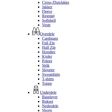
Cross-/DunJakke
Jakker
Fleece
Regntøj
Softshell
Veste
Overdele
Cardigans
Full Zip
Half Zip
Hoodies
Kjoler
Poloer
Strik
Skjorter
Sweatshirts
T-shirts
Toppe
Underdele
Baselayer
Bukser
Nederdele
Shorts