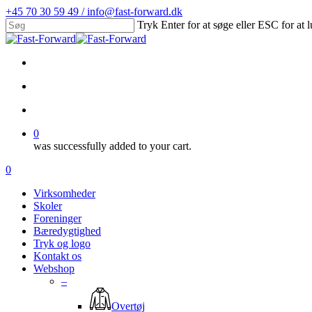
Skip
+45 70 30 59 49 / info@fast-forward.dk
to
Tryk Enter for at søge eller ESC for at 
main
Close
content
Search
facebook
linkedin
search
account
0
was successfully added to your cart.
Menu
search
account
0
Menu
Virksomheder
Skoler
Foreninger
Bæredygtighed
Tryk og logo
Kontakt os
Webshop
–
Overtøj