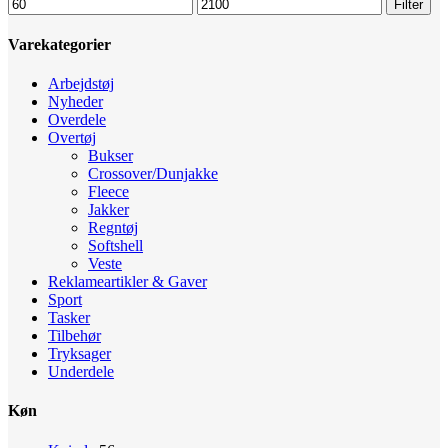
Mindste
Højeste
Filter
pris
pris
Varekategorier
Arbejdstøj
Nyheder
Overdele
Overtøj
Bukser
Crossover/Dunjakke
Fleece
Jakker
Regntøj
Softshell
Veste
Reklameartikler & Gaver
Sport
Tasker
Tilbehør
Tryksager
Underdele
Køn