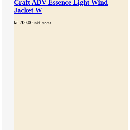
har
Craft ADV Essence Light Wind
flere
Jacket W
varianter.
Mulighederne
kan
kr.
700,00
inkl. moms
vælges
på
varesiden