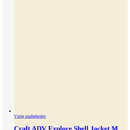
Dette
Vælg muligheder
vare
har
Craft ADV Explore Shell Jacket M