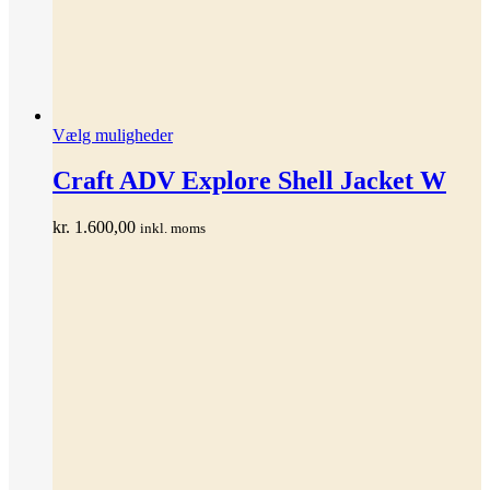
Dette
Vælg muligheder
vare
har
Craft ADV Explore Shell Jacket W
flere
varianter.
kr.
1.600,00
inkl. moms
Mulighederne
kan
vælges
på
varesiden