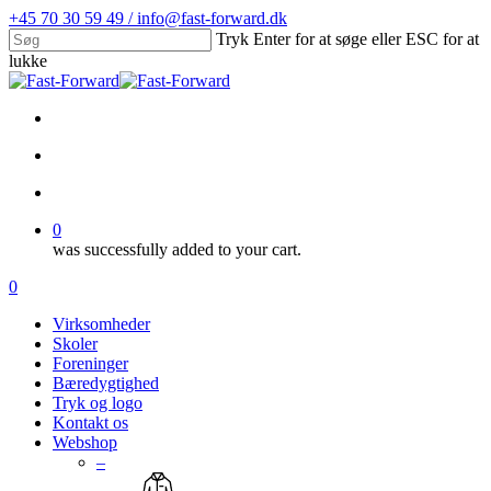
Skip
+45 70 30 59 49 / info@fast-forward.dk
to
Tryk Enter for at søge eller ESC for at
main
lukke
content
Close
Search
facebook
linkedin
search
account
0
was successfully added to your cart.
Menu
search
account
0
Menu
Virksomheder
Skoler
Foreninger
Bæredygtighed
Tryk og logo
Kontakt os
Webshop
–