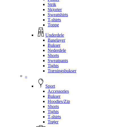
Strik
Skjorter
Sweatshirts
T-shirts
Toppe
Underdele
Baselayer
Bukser
Nederdele
Shorts
Sweatpants
Tights
Træningsbukser
–
Sport
Accessories
Bukser
Hoodies/Zip
Shorts
Tights
T-shirts
Trøjer