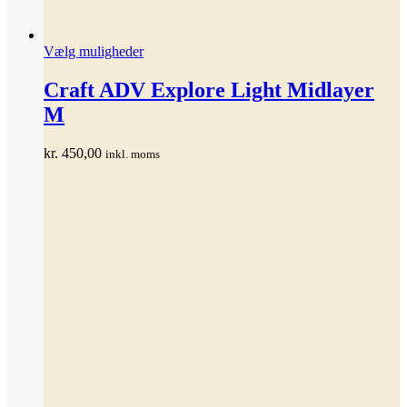
Dette
Vælg muligheder
vare
har
Craft ADV Explore Light Midlayer
flere
M
varianter.
Mulighederne
kan
kr.
450,00
inkl. moms
vælges
på
varesiden