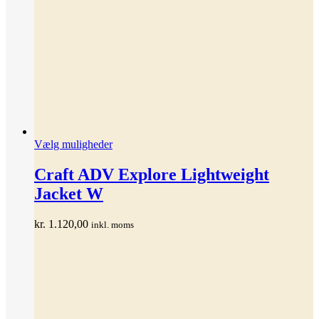
Dette
Vælg muligheder
vare
har
Craft ADV Explore Lightweight
flere
Jacket W
varianter.
Mulighederne
kan
kr.
1.120,00
inkl. moms
vælges
på
varesiden