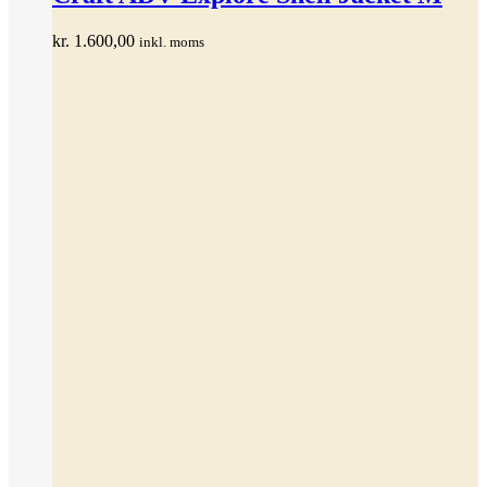
flere
varianter.
kr.
1.600,00
inkl. moms
Mulighederne
kan
vælges
på
varesiden