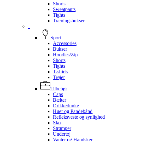
Shorts
Sweatpants
Tights
Træningsbukser
–
Sport
Accessories
Bukser
Hoodies/Zip
Shorts
Tights
T-shirts
Trøjer
Tilbehør
Caps
Bælter
Drikkedunke
Huer og Pandebånd
Refleksveste og synlighed
Sko
Strømper
Undertøj
Vanter og Handsker