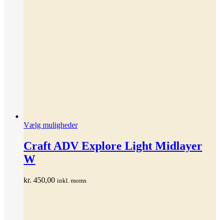
Dette
Vælg muligheder
vare
har
Craft ADV Explore Light Midlayer
flere
W
varianter.
Mulighederne
kan
kr.
450,00
inkl. moms
vælges
på
varesiden