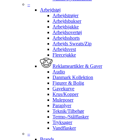
–
Arbejdstøj
Arbejdstrøjer
Arbejdsbukser
Arbejdsjakke
Arbejdsovertøj
Arbejdsshorts
Arbejds Sweats/Zip
Arbejdsvest
Fleecejakke
Reklameartikler & Gaver
Audio
Danmark Kollektion
Figurer & Bolig
Gavekurve
Krus/Kopper
Muleposer
Paraplyer
Teknik/Tilbehør
Termo-/Stålflasker
Tryksager
Vandflasker
–
Brands