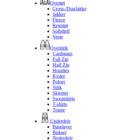
Overtøj
Cross-/DunJakke
Jakker
Fleece
Regntøj
Softshell
Veste
Overdele
Cardigans
Full Zip
Half Zip
Hoodies
Kjoler
Poloer
Strik
Skjorter
Sweatshirts
T-shirts
Toppe
Underdele
Baselayer
Bukser
Nederdele