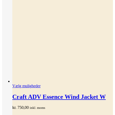
Dette
Vælg muligheder
vare
har
Craft ADV Essence Wind Jacket W
flere
varianter.
kr.
750,00
inkl. moms
Mulighederne
kan