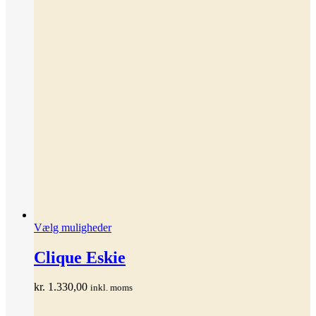
Dette
Vælg muligheder
vare
har
Clique Eskie
flere
varianter.
kr.
1.330,00
inkl. moms
Mulighederne
kan
vælges