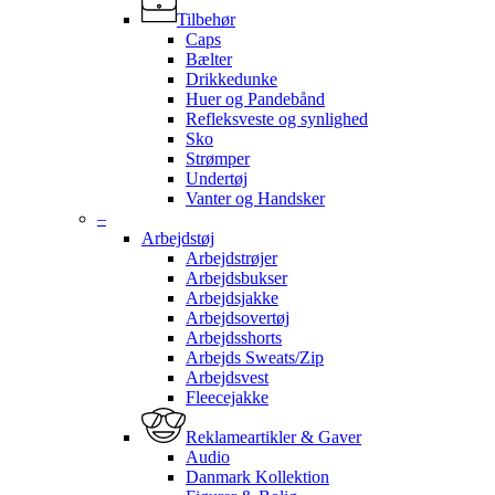
Tilbehør
Caps
Bælter
Drikkedunke
Huer og Pandebånd
Refleksveste og synlighed
Sko
Strømper
Undertøj
Vanter og Handsker
–
Arbejdstøj
Arbejdstrøjer
Arbejdsbukser
Arbejdsjakke
Arbejdsovertøj
Arbejdsshorts
Arbejds Sweats/Zip
Arbejdsvest
Fleecejakke
Reklameartikler & Gaver
Audio
Danmark Kollektion