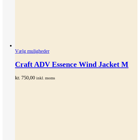
Dette
Vælg muligheder
vare
har
Craft ADV Essence Wind Jacket M
flere
varianter.
kr.
750,00
inkl. moms
Mulighederne
kan
vælges
på
varesiden