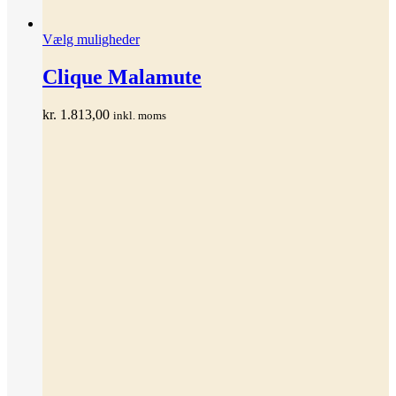
Dette
Vælg muligheder
vare
har
Clique Malamute
flere
varianter.
kr.
1.813,00
inkl. moms
Mulighederne
kan
vælges
på
varesiden