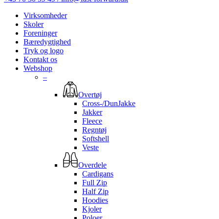
Virksomheder
Skoler
Foreninger
Bæredygtighed
Tryk og logo
Kontakt os
Webshop
–
Overtøj
Cross-/DunJakke
Jakker
Fleece
Regntøj
Softshell
Veste
Overdele
Cardigans
Full Zip
Half Zip
Hoodies
Kjoler
Poloer