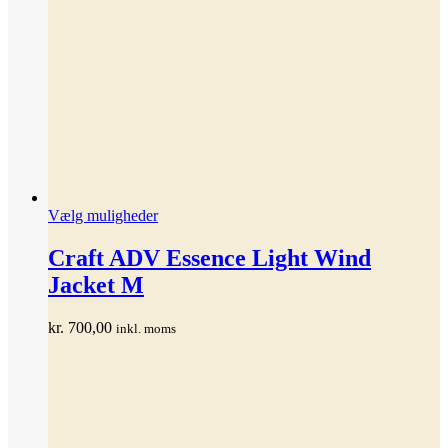
Dette
Vælg muligheder
vare
har
Craft ADV Essence Light Wind
flere
Jacket M
varianter.
Mulighederne
kan
kr.
700,00
inkl. moms
vælges
på
varesiden