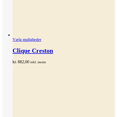
Dette
Vælg muligheder
vare
har
Clique Creston
flere
varianter.
kr.
882,00
inkl. moms
Mulighederne
kan
vælges
på
varesiden