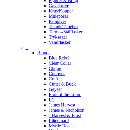
Figurer & Bolig
Gavekurve
Krus/Kopper
Muleposer
Paraplyer
Teknik/Tilbehør
Termo-/Stålflasker
Tryksager
Vandflasker
–
Brands
Blue Rebel
Clear Collar
Clique
Cottover
Craft
Cutter & Buck
Geyser
Fruit of the Loom
ID
James Harvest
James & Nicholson
J.Harvest & Frost
LiiteGuard
Myrtle Beach