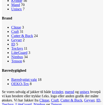
Kvinde
56
Mand
70
Unisex
7
Brand
Clique
3
Craft
31
Cutter & Buck
24
Geyser
2
ID
5
TeeJays
11
LiiteGuard
3
Nimbus
34
Tenson
6
Bæredygtighed
Bæredygtigt valg
18
OEKO-Tex
8
Se vores udvalg af jakker til både
kvinder
,
mænd
og
unisex
hvorpå
vi kan brodere eller trykke f.eks. logo eller anden grafik der måtte
ønskes. Vi har Jakker fra
Clique
,
Craft
,
Cutter & Buck
,
Geyser
,
ID
,
TeeJays
,
LiiteGuard
,
Nimbus
og
Tenson
.