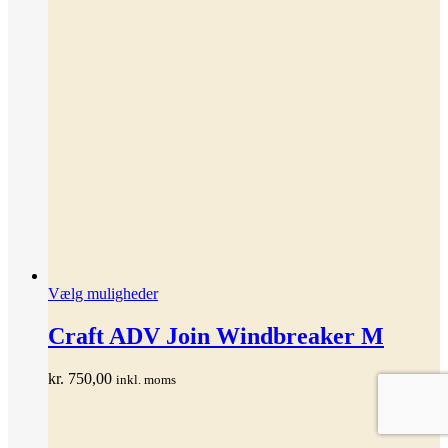
Dette
Vælg muligheder
vare
har
Craft ADV Join Windbreaker M
flere
varianter.
kr.
750,00
inkl. moms
Mulighederne
kan
vælges
på