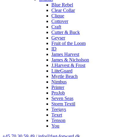
Blue Rebel
Clear Collar
Clique
Cottover
Craft
Cutter & Buck
Geyser
Fruit of the Loom
ID
James Harvest
James & Nicholson
J.Harvest & Frost
LiiteGuard
Myrtle Beach
Nimbus
Printer
ProJob
Seven Seas
Storm Textil
Teejays
Texet
Tenson
You
+45 70 30 59 49 / info@fast-forward.dk