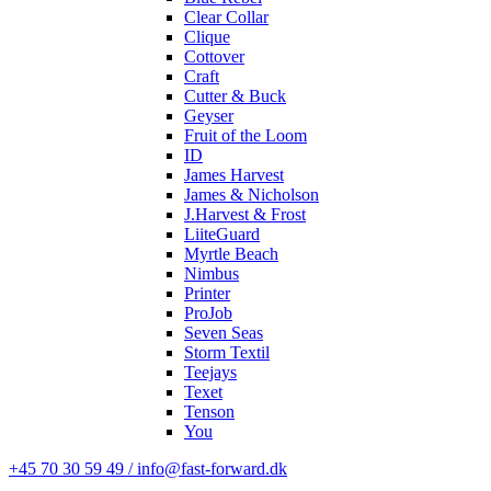
Clear Collar
Clique
Cottover
Craft
Cutter & Buck
Geyser
Fruit of the Loom
ID
James Harvest
James & Nicholson
J.Harvest & Frost
LiiteGuard
Myrtle Beach
Nimbus
Printer
ProJob
Seven Seas
Storm Textil
Teejays
Texet
Tenson
You
+45 70 30 59 49 / info@fast-forward.dk