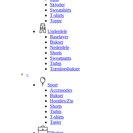
Skjorter
Sweatshirts
T-shirts
Toppe
Underdele
Baselayer
Bukser
Nederdele
Shorts
Sweatpants
Tights
Træningsbukser
–
Sport
Accessories
Bukser
Hoodies/Zip
Shorts
Tights
T-shirts
Trøjer
Tilbehør