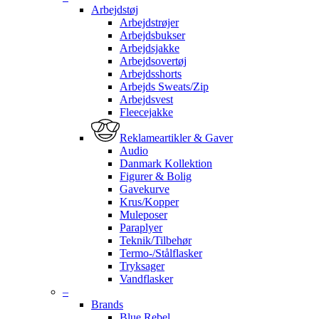
Arbejdstøj
Arbejdstrøjer
Arbejdsbukser
Arbejdsjakke
Arbejdsovertøj
Arbejdsshorts
Arbejds Sweats/Zip
Arbejdsvest
Fleecejakke
Reklameartikler & Gaver
Audio
Danmark Kollektion
Figurer & Bolig
Gavekurve
Krus/Kopper
Muleposer
Paraplyer
Teknik/Tilbehør
Termo-/Stålflasker
Tryksager
Vandflasker
–
Brands
Blue Rebel