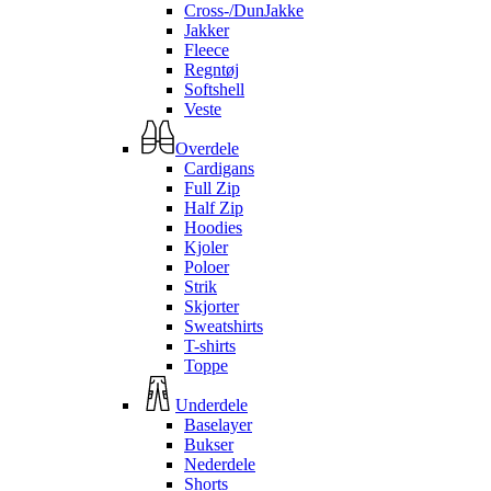
Cross-/DunJakke
Jakker
Fleece
Regntøj
Softshell
Veste
Overdele
Cardigans
Full Zip
Half Zip
Hoodies
Kjoler
Poloer
Strik
Skjorter
Sweatshirts
T-shirts
Toppe
Underdele
Baselayer
Bukser
Nederdele
Shorts