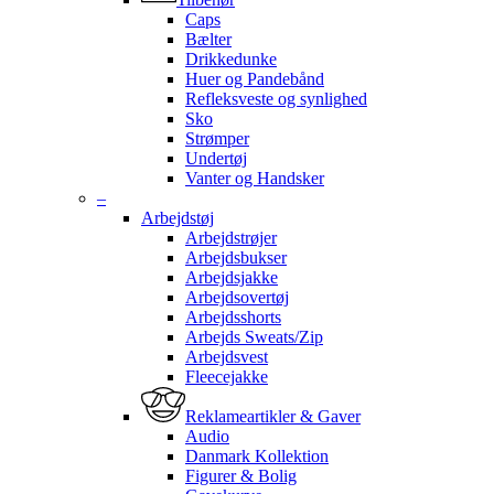
Caps
Bælter
Drikkedunke
Huer og Pandebånd
Refleksveste og synlighed
Sko
Strømper
Undertøj
Vanter og Handsker
–
Arbejdstøj
Arbejdstrøjer
Arbejdsbukser
Arbejdsjakke
Arbejdsovertøj
Arbejdsshorts
Arbejds Sweats/Zip
Arbejdsvest
Fleecejakke
Reklameartikler & Gaver
Audio
Danmark Kollektion
Figurer & Bolig