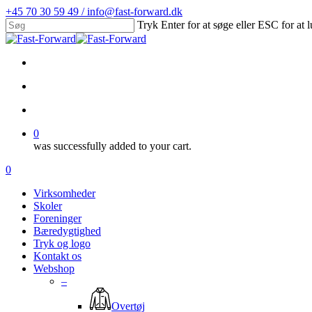
Skip
+45 70 30 59 49 / info@fast-forward.dk
to
Tryk Enter for at søge eller ESC for at 
main
Close
content
Search
facebook
linkedin
search
account
0
was successfully added to your cart.
Menu
search
account
0
Menu
Virksomheder
Skoler
Foreninger
Bæredygtighed
Tryk og logo
Kontakt os
Webshop
–
Overtøj