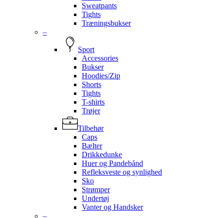
Sweatpants
Tights
Træningsbukser
–
Sport
Accessories
Bukser
Hoodies/Zip
Shorts
Tights
T-shirts
Trøjer
Tilbehør
Caps
Bælter
Drikkedunke
Huer og Pandebånd
Refleksveste og synlighed
Sko
Strømper
Undertøj
Vanter og Handsker
–