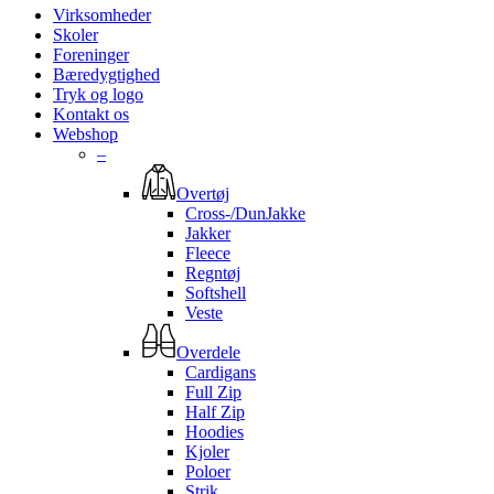
Virksomheder
Skoler
Foreninger
Bæredygtighed
Tryk og logo
Kontakt os
Webshop
–
Overtøj
Cross-/DunJakke
Jakker
Fleece
Regntøj
Softshell
Veste
Overdele
Cardigans
Full Zip
Half Zip
Hoodies
Kjoler
Poloer
Strik