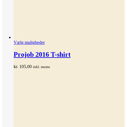
Dette
Vælg muligheder
vare
har
Projob 2016 T-shirt
flere
varianter.
kr.
105,00
inkl. moms
Mulighederne
kan
vælges
på
varesiden