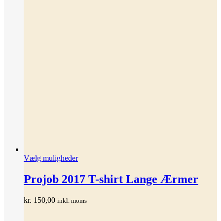
Dette
Vælg muligheder
vare
har
Projob 2017 T-shirt Lange Ærmer
flere
varianter.
kr.
150,00
inkl. moms
Mulighederne
kan
vælges