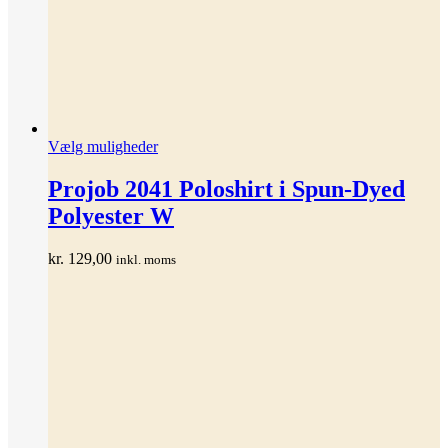
Dette
Vælg muligheder
vare
har
Projob 2041 Poloshirt i Spun-Dyed
flere
Polyester W
varianter.
Mulighederne
kan
kr.
129,00
inkl. moms
vælges
på
varesiden