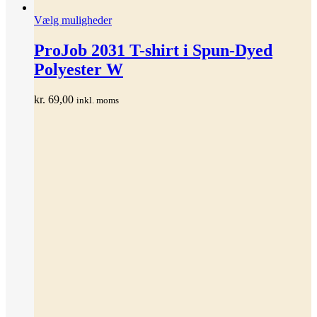
Dette
Vælg muligheder
vare
har
ProJob 2031 T-shirt i Spun-Dyed
flere
Polyester W
varianter.
Mulighederne
kan
kr.
69,00
inkl. moms
vælges
på
varesiden