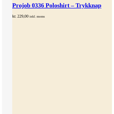
har
Projob 0336 Poloshirt – Trykknap
flere
varianter.
kr.
229,00
inkl. moms
Mulighederne
kan
vælges
på
varesiden