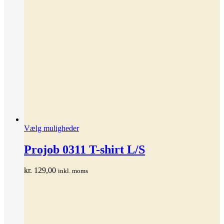
Dette
Vælg muligheder
vare
har
Projob 0311 T-shirt L/S
flere
varianter.
kr.
129,00
inkl. moms
Mulighederne
kan
vælges
på
varesiden