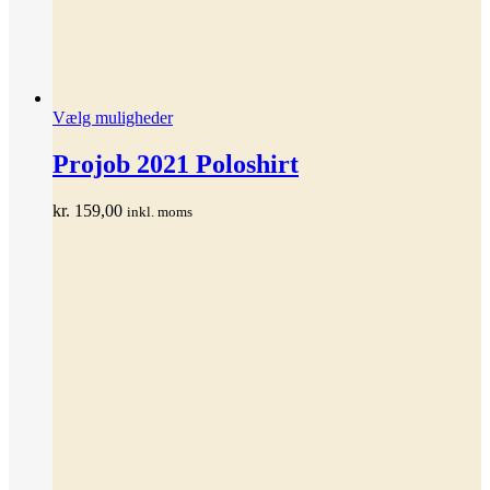
Dette
Vælg muligheder
vare
har
Projob 2021 Poloshirt
flere
varianter.
kr.
159,00
inkl. moms
Mulighederne
kan
vælges
på
varesiden