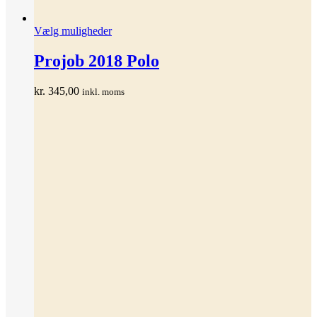
Dette
Vælg muligheder
vare
har
Projob 2018 Polo
flere
varianter.
kr.
345,00
inkl. moms
Mulighederne
kan
vælges
på
varesiden