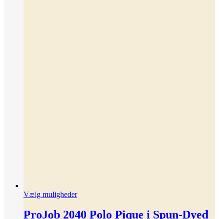
Dette
Vælg muligheder
vare
har
ProJob 2040 Polo Pique i Spun-Dyed