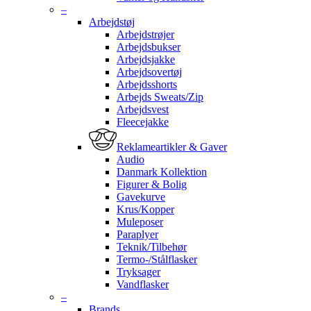
–
Arbejdstøj
Arbejdstrøjer
Arbejdsbukser
Arbejdsjakke
Arbejdsovertøj
Arbejdsshorts
Arbejds Sweats/Zip
Arbejdsvest
Fleecejakke
Reklameartikler & Gaver
Audio
Danmark Kollektion
Figurer & Bolig
Gavekurve
Krus/Kopper
Muleposer
Paraplyer
Teknik/Tilbehør
Termo-/Stålflasker
Tryksager
Vandflasker
–
Brands