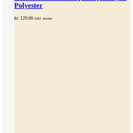
flere
Polyester
varianter.
Mulighederne
kan
kr.
129,00
inkl. moms
vælges
på
varesiden