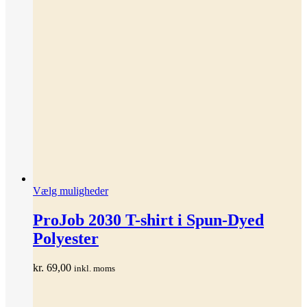
Dette
Vælg muligheder
vare
har
ProJob 2030 T-shirt i Spun-Dyed
flere
Polyester
varianter.
Mulighederne
kan
kr.
69,00
inkl. moms
vælges
på
varesiden