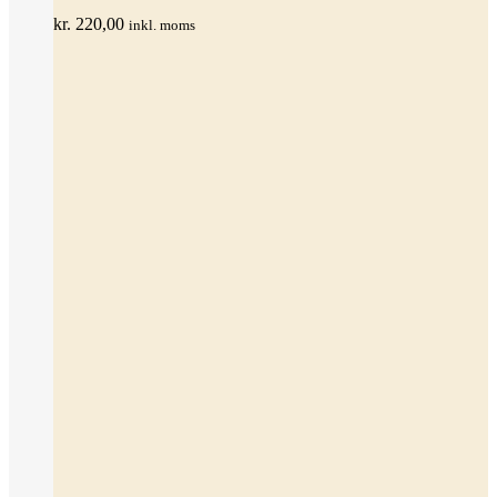
varianter.
kr.
220,00
inkl. moms
Mulighederne
kan
vælges
på
varesiden