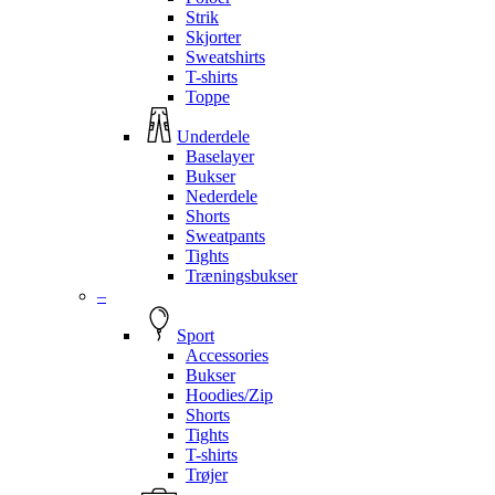
Strik
Skjorter
Sweatshirts
T-shirts
Toppe
Underdele
Baselayer
Bukser
Nederdele
Shorts
Sweatpants
Tights
Træningsbukser
–
Sport
Accessories
Bukser
Hoodies/Zip
Shorts
Tights
T-shirts
Trøjer