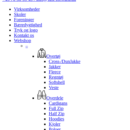
Virksomheder
Skoler
Foreninger
Bæredygtighed
Tryk og logo
Kontakt os
Webshop
–
Overtøj
Cross-/DunJakke
Jakker
Fleece
Regntøj
Softshell
Veste
Overdele
Cardigans
Full Zip
Half Zip
Hoodies
Kjoler
Poloer