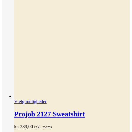
Dette
Vælg muligheder
vare
har
Projob 2127 Sweatshirt
flere
varianter.
kr.
289,00
inkl. moms
Mulighederne