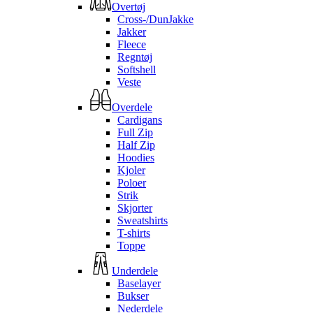
Overtøj
Cross-/DunJakke
Jakker
Fleece
Regntøj
Softshell
Veste
Overdele
Cardigans
Full Zip
Half Zip
Hoodies
Kjoler
Poloer
Strik
Skjorter
Sweatshirts
T-shirts
Toppe
Underdele
Baselayer
Bukser
Nederdele