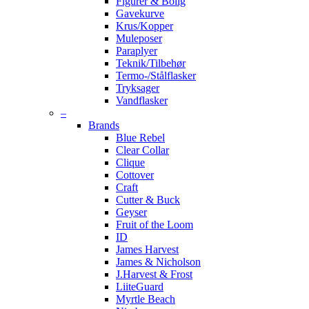
Figurer & Bolig
Gavekurve
Krus/Kopper
Muleposer
Paraplyer
Teknik/Tilbehør
Termo-/Stålflasker
Tryksager
Vandflasker
–
Brands
Blue Rebel
Clear Collar
Clique
Cottover
Craft
Cutter & Buck
Geyser
Fruit of the Loom
ID
James Harvest
James & Nicholson
J.Harvest & Frost
LiiteGuard
Myrtle Beach