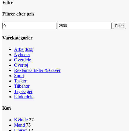
Filtre
Luk
Filtrer efter pris
filtre
Mindste
Højeste
Filter
pris
pris
Varekategorier
Arbejdstøj
Nyheder
Overdele
Overtøj
Reklameartikler & Gaver
Sport
Tasker
Tilbehør
Tryksager
Underdele
Køn
Kvinde
27
Mand
75
Unisex
12