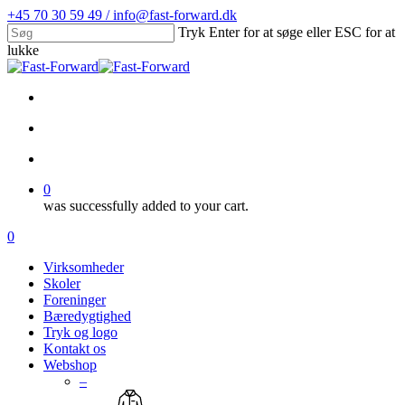
Skip
+45 70 30 59 49 / info@fast-forward.dk
to
Tryk Enter for at søge eller ESC for at
main
lukke
content
Close
Search
facebook
linkedin
search
account
0
was successfully added to your cart.
Menu
search
account
0
Menu
Virksomheder
Skoler
Foreninger
Bæredygtighed
Tryk og logo
Kontakt os
Webshop
–