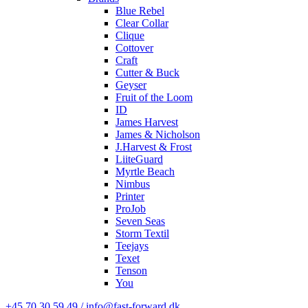
Blue Rebel
Clear Collar
Clique
Cottover
Craft
Cutter & Buck
Geyser
Fruit of the Loom
ID
James Harvest
James & Nicholson
J.Harvest & Frost
LiiteGuard
Myrtle Beach
Nimbus
Printer
ProJob
Seven Seas
Storm Textil
Teejays
Texet
Tenson
You
+45 70 30 59 49 / info@fast-forward.dk