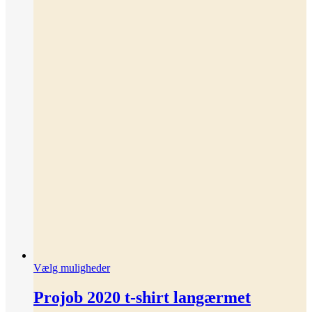
Dette
Vælg muligheder
vare
har
Projob 2020 t-shirt langærmet
flere