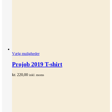
Dette
Vælg muligheder
vare
har
Projob 2019 T-shirt
flere
varianter.
kr.
220,00
inkl. moms
Mulighederne
kan
vælges
på
varesiden