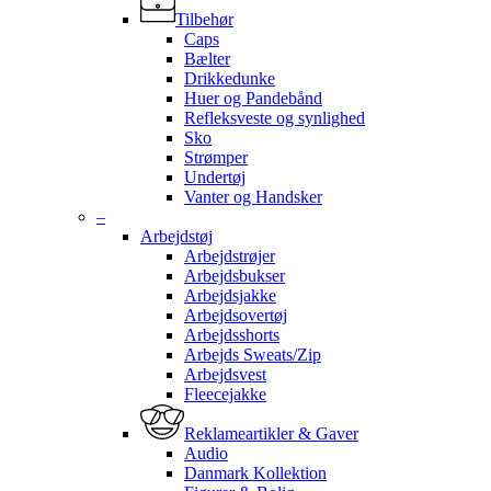
Tilbehør
Caps
Bælter
Drikkedunke
Huer og Pandebånd
Refleksveste og synlighed
Sko
Strømper
Undertøj
Vanter og Handsker
–
Arbejdstøj
Arbejdstrøjer
Arbejdsbukser
Arbejdsjakke
Arbejdsovertøj
Arbejdsshorts
Arbejds Sweats/Zip
Arbejdsvest
Fleecejakke
Reklameartikler & Gaver
Audio
Danmark Kollektion