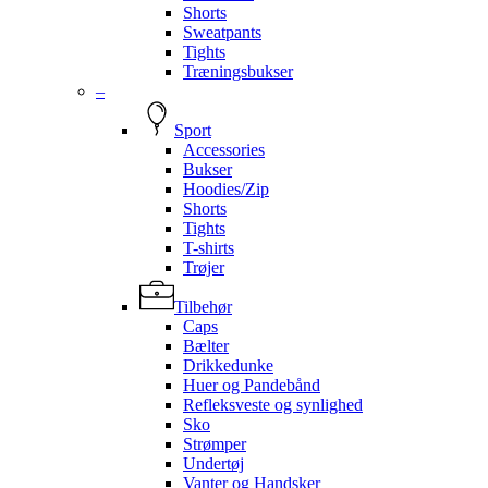
Shorts
Sweatpants
Tights
Træningsbukser
–
Sport
Accessories
Bukser
Hoodies/Zip
Shorts
Tights
T-shirts
Trøjer
Tilbehør
Caps
Bælter
Drikkedunke
Huer og Pandebånd
Refleksveste og synlighed
Sko
Strømper
Undertøj
Vanter og Handsker