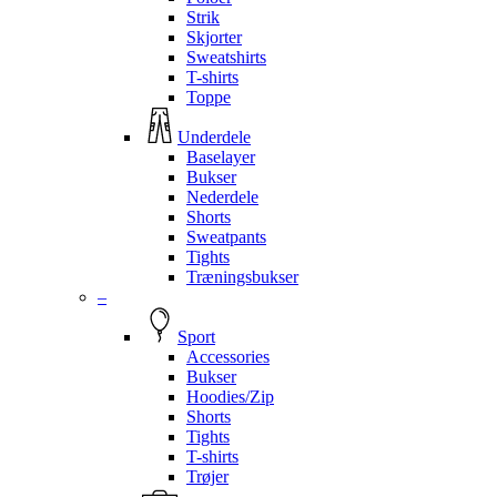
Strik
Skjorter
Sweatshirts
T-shirts
Toppe
Underdele
Baselayer
Bukser
Nederdele
Shorts
Sweatpants
Tights
Træningsbukser
–
Sport
Accessories
Bukser
Hoodies/Zip
Shorts
Tights
T-shirts
Trøjer