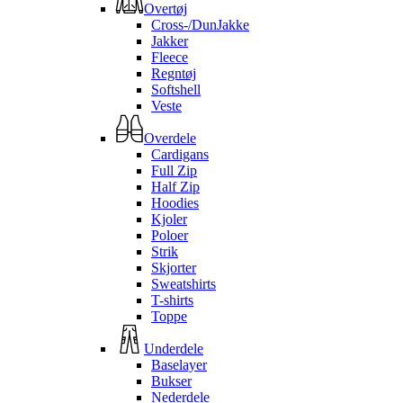
Overtøj
Cross-/DunJakke
Jakker
Fleece
Regntøj
Softshell
Veste
Overdele
Cardigans
Full Zip
Half Zip
Hoodies
Kjoler
Poloer
Strik
Skjorter
Sweatshirts
T-shirts
Toppe
Underdele
Baselayer
Bukser
Nederdele