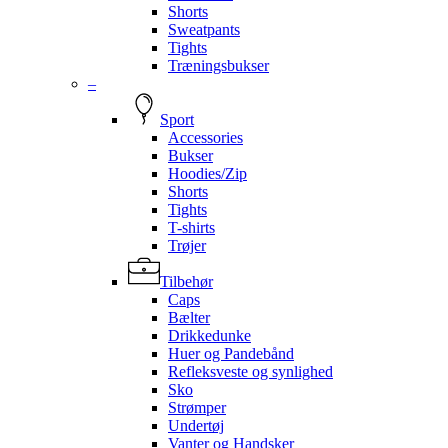
Shorts
Sweatpants
Tights
Træningsbukser
–
Sport
Accessories
Bukser
Hoodies/Zip
Shorts
Tights
T-shirts
Trøjer
Tilbehør
Caps
Bælter
Drikkedunke
Huer og Pandebånd
Refleksveste og synlighed
Sko
Strømper
Undertøj
Vanter og Handsker