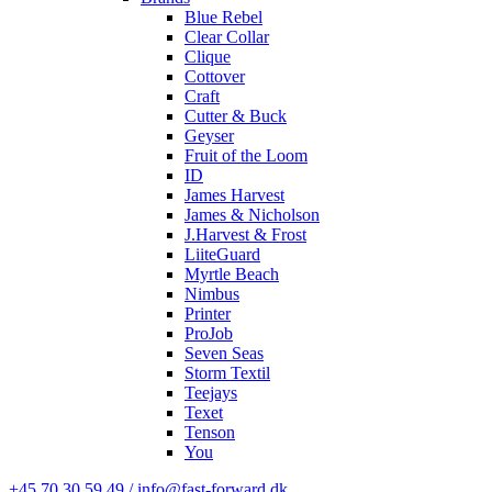
Blue Rebel
Clear Collar
Clique
Cottover
Craft
Cutter & Buck
Geyser
Fruit of the Loom
ID
James Harvest
James & Nicholson
J.Harvest & Frost
LiiteGuard
Myrtle Beach
Nimbus
Printer
ProJob
Seven Seas
Storm Textil
Teejays
Texet
Tenson
You
+45 70 30 59 49 / info@fast-forward.dk