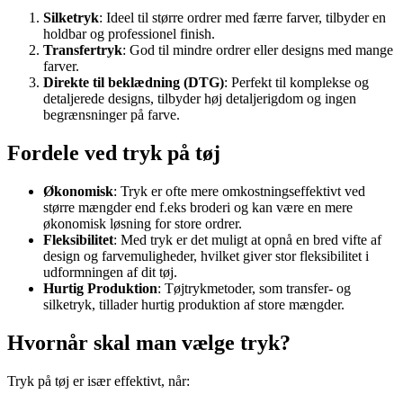
Silketryk
: Ideel til større ordrer med færre farver, tilbyder en
holdbar og professionel finish.
Transfertryk
: God til mindre ordrer eller designs med mange
farver.
Direkte til beklædning (DTG)
: Perfekt til komplekse og
detaljerede designs, tilbyder høj detaljerigdom og ingen
begrænsninger på farve.
Fordele ved tryk på tøj
Økonomisk
: Tryk er ofte mere omkostningseffektivt ved
større mængder end f.eks broderi og kan være en mere
økonomisk løsning for store ordrer.
Fleksibilitet
: Med tryk er det muligt at opnå en bred vifte af
design og farvemuligheder, hvilket giver stor fleksibilitet i
udformningen af dit tøj.
Hurtig Produktion
: Tøjtrykmetoder, som transfer- og
silketryk, tillader hurtig produktion af store mængder.
Hvornår skal man vælge tryk?
Tryk på tøj er især effektivt, når: