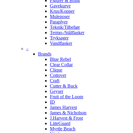
Figurer & Bolig
Gavekurve
Krus/Kopper
Muleposer
Paraplyer
Teknik/Tilbehør
Termo-/Stålflasker
Tryksager
Vandflasker
–
Brands
Blue Rebel
Clear Collar
Clique
Cottover
Craft
Cutter & Buck
Geyser
Fruit of the Loom
ID
James Harvest
James & Nicholson
J.Harvest & Frost
LiiteGuard
Myrtle Beach