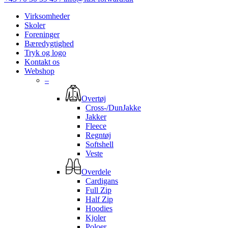
Virksomheder
Skoler
Foreninger
Bæredygtighed
Tryk og logo
Kontakt os
Webshop
–
Overtøj
Cross-/DunJakke
Jakker
Fleece
Regntøj
Softshell
Veste
Overdele
Cardigans
Full Zip
Half Zip
Hoodies
Kjoler
Poloer