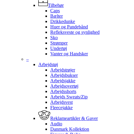
Tilbehør
Caps
Bælter
Drikkedunke
Huer og Pandebånd
Refleksveste og synlighed
Sko
Strømper
Undertøj
Vanter og Handsker
–
Arbejdstøj
Arbejdstrøjer
Arbejdsbukser
Arbejdsjakke
Arbejdsovertøj
Arbejdsshorts
Arbejds Sweats/Zip
Arbejdsvest
Fleecejakke
Reklameartikler & Gaver
Audio
Danmark Kollektion