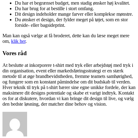
Du har et begrænset budget, men stadig ønsker høj kvalitet.
Du har brug for at bestille i stort omfang.
Dit design indeholder mange farver eller komplekse mønstre.
Du ønsker et design, der fylder meget på tøjet, som en stor
forside- eller bagsideprint.
Man kan også vælge at få broderet, dette kan du læse meget mere
om,
klik her
.
Vores råd
At beslutte at inkorporere t-shirt med tryk eller arbejdstøj med tryk i
din organisation, event eller markedsføringsstrategi er en stærk
metode til at øge brandbevidstheden, fremme teamets samhørighed,
og fungere som en konstant påmindelse om dit budskab til verden.
Hver teknik til tryk på t-shirt bærer sine egne unikke fordele, der kan
maksimere dit designs potentiale og skabe et varigt indtryk. Kontakt
os for at diskutere, hvordan vi kan bringe dit design til live, og vælg
den bedste løsning, der matcher dine behov og vision.