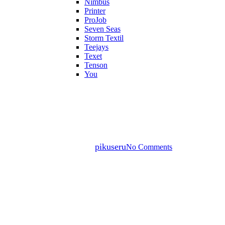
Nimbus
Printer
ProJob
Seven Seas
Storm Textil
Teejays
Texet
Tenson
You
Tryk
Tryk på tøj
Skrevet af:
pikuseru
No Comments