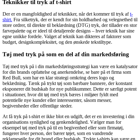
Teknikker til tryk af t-shirt
Der er en mangfoldighed af teknikker, når det kommer til tryk af
t-
shirt.
Fra silketryk, der er kendt for sin holdbarhed og velegnethed til
store ordrer, til direkte til beklædning (DTG) tryk, der tillader en stor
farvepalette og er ideel til detaljerede designs – hver teknik har sine
egne unikke fordele. Valget af teknik kan dikteres af faktorer som
budget, designkompleksitet, og den ønskede tekstiltype.
Tøj med tryk på som en del af din markedsføring
Tøj med tryk på i din markedsføringsstrategi kan være en katalysator
for din brands opfattelse og anerkendelse, se bare på et firma som
Red Bull, som har en klar strategi omkring deres logo og
beklædning. Tænk på trykt tøj som bærbare bannere, der konstant
eksponerer dit budskab for nye publikummer. Dette er særligt potent
i situationer, hvor dit tøj med tryk bæres i miljøer fyldt med
potentielle nye kunder eller interessenter, såsom messer,
begivenheder eller offentlige steder.
At få tryk på t-shirt er ikke blot en udgift, det er en investering i din
organisations synlighed og genkendelighed. Vælger man for
eksempel tøj med tryk på til en begivenhed eller som firmatøj,
fungerer hver person, der bærer tøjet, som en vandrende
reklamesøjle for dit brand eller budskab. Trykte t-shirts kan være en