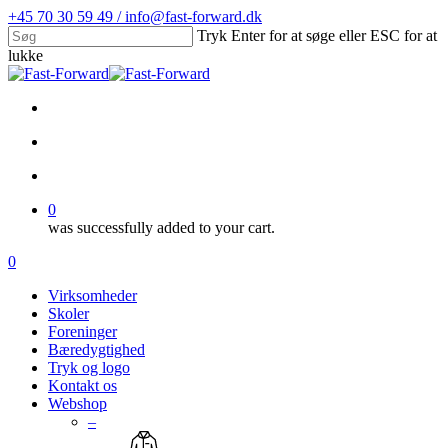
Skip
+45 70 30 59 49 / info@fast-forward.dk
to
Tryk Enter for at søge eller ESC for at
main
lukke
content
Close
Search
facebook
linkedin
search
account
0
was successfully added to your cart.
Menu
search
account
0
Menu
Virksomheder
Skoler
Foreninger
Bæredygtighed
Tryk og logo
Kontakt os
Webshop
–