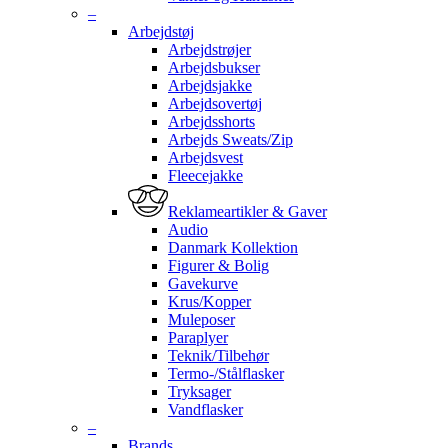
–
Arbejdstøj
Arbejdstrøjer
Arbejdsbukser
Arbejdsjakke
Arbejdsovertøj
Arbejdsshorts
Arbejds Sweats/Zip
Arbejdsvest
Fleecejakke
Reklameartikler & Gaver
Audio
Danmark Kollektion
Figurer & Bolig
Gavekurve
Krus/Kopper
Muleposer
Paraplyer
Teknik/Tilbehør
Termo-/Stålflasker
Tryksager
Vandflasker
–
Brands