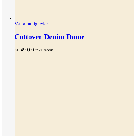
Dette
Vælg muligheder
vare
har
Cottover Denim Dame
flere
varianter.
kr.
499,00
inkl. moms
Mulighederne
kan
vælges
på
varesiden