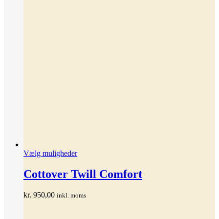
Dette
Vælg muligheder
vare
har
Cottover Twill Comfort
flere
varianter.
kr.
950,00
inkl. moms
Mulighederne
kan
vælges