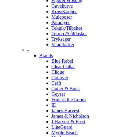
Figurer & Bolig
Gavekurve
Krus/Kopper
Muleposer
Paraplyer
Teknik/Tilbehør
Termo-/Stålflasker
Tryksager
Vandflasker
–
Brands
Blue Rebel
Clear Collar
Clique
Cottover
Craft
Cutter & Buck
Geyser
Fruit of the Loom
ID
James Harvest
James & Nicholson
J.Harvest & Frost
LiiteGuard
Myrtle Beach