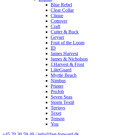
Blue Rebel
Clear Collar
Clique
Cottover
Craft
Cutter & Buck
Geyser
Fruit of the Loom
ID
James Harvest
James & Nicholson
J.Harvest & Frost
LiiteGuard
Myrtle Beach
Nimbus
Printer
ProJob
Seven Seas
Storm Textil
Teejays
Texet
Tenson
You
+45 70 30 59 49 / info@fast-forward.dk