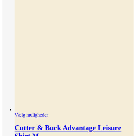
Dette
Vælg muligheder
vare
har
Cutter & Buck Advantage Leisure
flere
Shirt M