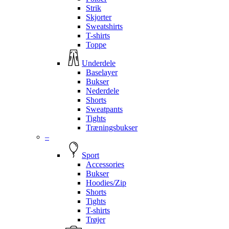
Strik
Skjorter
Sweatshirts
T-shirts
Toppe
Underdele
Baselayer
Bukser
Nederdele
Shorts
Sweatpants
Tights
Træningsbukser
–
Sport
Accessories
Bukser
Hoodies/Zip
Shorts
Tights
T-shirts
Trøjer