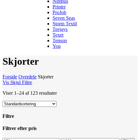
Nimbus
Printer
ProJob
Seven Seas
Storm Textil
Teejays
Texet
Tenson
You
Skjorter
Forside
Overdele
Skjorter
Vis
Skjul
Filtre
Viser 1–24 af 123 resultater
Filtre
Luk
Filtrer efter pris
filtre