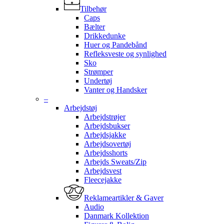
Tilbehør
Caps
Bælter
Drikkedunke
Huer og Pandebånd
Refleksveste og synlighed
Sko
Strømper
Undertøj
Vanter og Handsker
–
Arbejdstøj
Arbejdstrøjer
Arbejdsbukser
Arbejdsjakke
Arbejdsovertøj
Arbejdsshorts
Arbejds Sweats/Zip
Arbejdsvest
Fleecejakke
Reklameartikler & Gaver
Audio
Danmark Kollektion