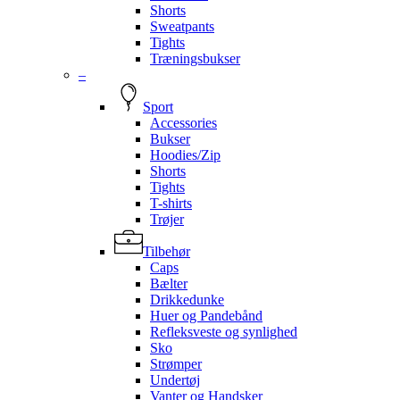
Shorts
Sweatpants
Tights
Træningsbukser
–
Sport
Accessories
Bukser
Hoodies/Zip
Shorts
Tights
T-shirts
Trøjer
Tilbehør
Caps
Bælter
Drikkedunke
Huer og Pandebånd
Refleksveste og synlighed
Sko
Strømper
Undertøj
Vanter og Handsker