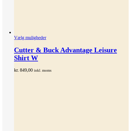
Dette
Vælg muligheder
vare
har
Cutter & Buck Advantage Leisure
flere
Shirt W
varianter.
Mulighederne
kan
kr.
849,00
inkl. moms
vælges
på
varesiden