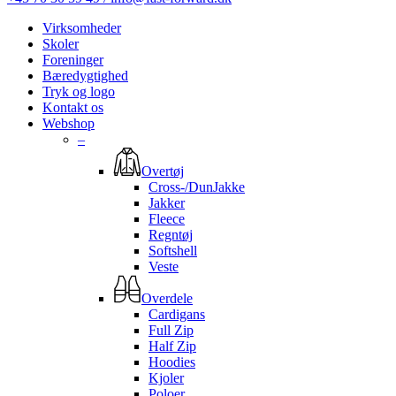
Virksomheder
Skoler
Foreninger
Bæredygtighed
Tryk og logo
Kontakt os
Webshop
–
Overtøj
Cross-/DunJakke
Jakker
Fleece
Regntøj
Softshell
Veste
Overdele
Cardigans
Full Zip
Half Zip
Hoodies
Kjoler
Poloer