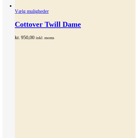
Dette
Vælg muligheder
vare
har
Cottover Twill Dame
flere
varianter.
kr.
950,00
inkl. moms
Mulighederne
kan
vælges
på
varesiden