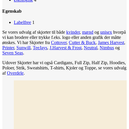
Egenskab
Labelfree
1
Se vores udvalg af skjorter til både
kvinder
,
mænd
og
unisex
hvorpå
vi kan brodere eller trykke f.eks. logo eller anden grafik der måtte
ønskes. Vi har Skjorter fra
Cottover
,
Cutter & Buck
,
James Harvest
,
Printer
,
Sunwill
,
TeeJays
,
J.Harvest & Frost
,
Neutral
,
Nimbus
og
Seven Seas
.
Udover Skjorter har vi også Cardigans, Full Zip, Half Zip, Hoodies,
Poloer, Strik, Sweatshirts, T-shirts, Kjoler og Toppe, se vores udvalg
af
Overdele
.