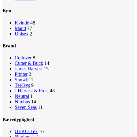
Køn
Kvinde
48
Mand
77
Unisex
2
Brand
Cottover
8
Cutter & Buck
14
James Harvest
15
Printer
2
Sunwill
1
TeeJays
9
J.Harvest & Frost
48
Neutral
1
Nimbus
14
Seven Seas
11
Bæredygtighed
OEKO-Tex
16
Økologisk
4