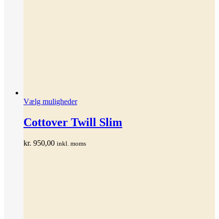
Dette
Vælg muligheder
vare
har
Cottover Twill Slim
flere
varianter.
kr.
950,00
inkl. moms
Mulighederne
kan
vælges
på
varesiden