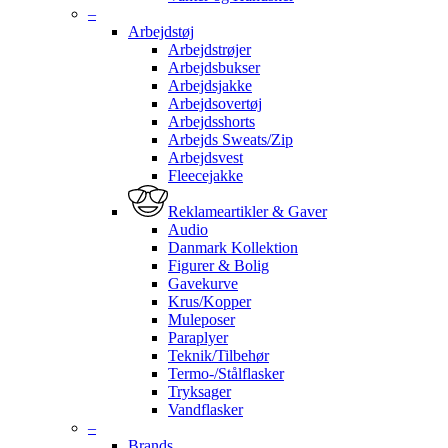
–
Arbejdstøj
Arbejdstrøjer
Arbejdsbukser
Arbejdsjakke
Arbejdsovertøj
Arbejdsshorts
Arbejds Sweats/Zip
Arbejdsvest
Fleecejakke
Reklameartikler & Gaver
Audio
Danmark Kollektion
Figurer & Bolig
Gavekurve
Krus/Kopper
Muleposer
Paraplyer
Teknik/Tilbehør
Termo-/Stålflasker
Tryksager
Vandflasker
–
Brands