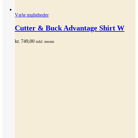
Dette
Vælg muligheder
vare
har
Cutter & Buck Advantage Shirt W
flere
varianter.
kr.
749,00
inkl. moms
Mulighederne
kan
vælges
på
varesiden