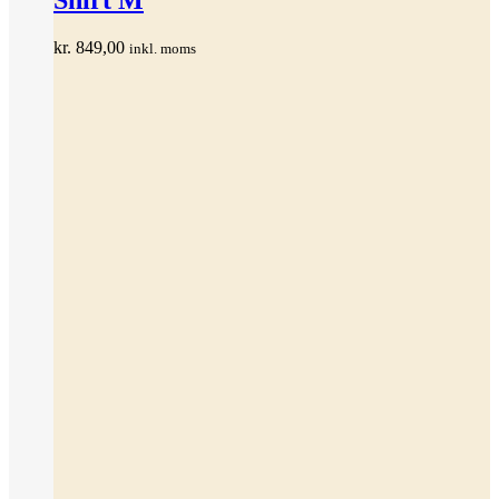
varianter.
Mulighederne
kan
kr.
849,00
inkl. moms
vælges
på
varesiden