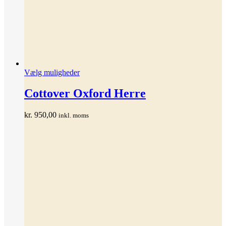
Dette
Vælg muligheder
vare
har
Cottover Oxford Herre
flere
varianter.
kr.
950,00
inkl. moms
Mulighederne
kan
vælges
på
varesiden