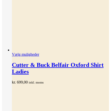
Dette
Vælg muligheder
vare
har
Cutter & Buck Belfair Oxford Shirt
flere
Ladies
varianter.
Mulighederne
kan
kr.
699,00
inkl. moms
vælges
på
varesiden