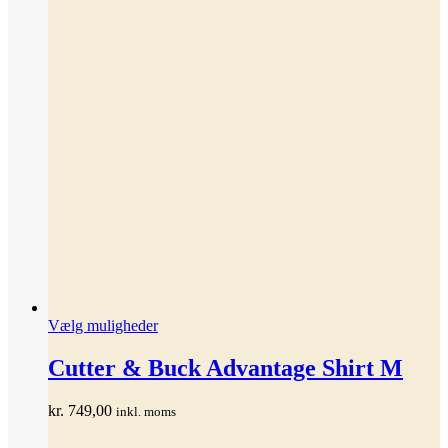
Dette
Vælg muligheder
vare
har
Cutter & Buck Advantage Shirt M
flere
varianter.
kr.
749,00
inkl. moms
Mulighederne
kan