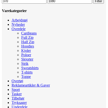
Mindste
Højeste
Filter
pris
pris
Varekategorier
Arbejdstøj
Nyheder
Overdele
Cardigans
Full Zip
Half Zip
Hoodies
Kjoler
Poloer
Skjorter
Strik
Sweatshirts
T-shirts
Toppe
Overtøj
Reklameartikler & Gaver
Sport
Tasker
Tilbehør
Tryksager
Underdele