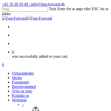
Skip
+45 70 30 59 49 / info@fast-forward.dk
to
Tryk Enter for at søge eller ESC for at
main
lukke
content
Close
Search
facebook
linkedin
search
account
0
was successfully added to your cart.
Menu
search
account
0
Menu
Virksomheder
Skoler
Foreninger
Bæredygtighed
Tryk og logo
Kontakt os
Webshop
–