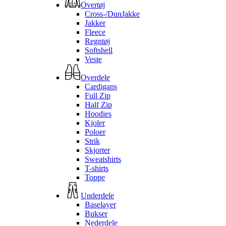
Overtøj
Cross-/DunJakke
Jakker
Fleece
Regntøj
Softshell
Veste
Overdele
Cardigans
Full Zip
Half Zip
Hoodies
Kjoler
Poloer
Strik
Skjorter
Sweatshirts
T-shirts
Toppe
Underdele
Baselayer
Bukser
Nederdele