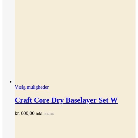
Dette
Vælg muligheder
vare
har
Craft Core Dry Baselayer Set W
flere
varianter.
kr.
600,00
inkl. moms
Mulighederne
kan
vælges
på
varesiden