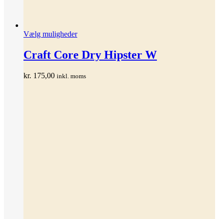
Dette
Vælg muligheder
vare
har
Craft Core Dry Hipster W
flere
varianter.
kr.
175,00
inkl. moms
Mulighederne
kan
vælges
på
varesiden