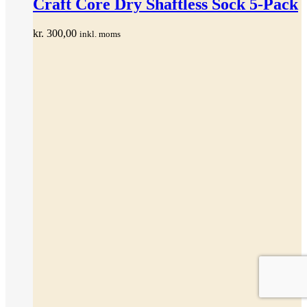
Craft Core Dry Shaftless Sock 5-Pack
flere
varianter.
kr.
300,00
inkl. moms
Mulighederne
kan
vælges
på
varesiden