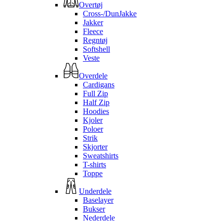
Overtøj
Cross-/DunJakke
Jakker
Fleece
Regntøj
Softshell
Veste
Overdele
Cardigans
Full Zip
Half Zip
Hoodies
Kjoler
Poloer
Strik
Skjorter
Sweatshirts
T-shirts
Toppe
Underdele
Baselayer
Bukser
Nederdele