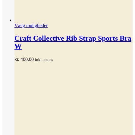
Dette
Vælg muligheder
vare
har
Craft Collective Rib Strap Sports Bra
flere
W
varianter.
Mulighederne
kan
kr.
400,00
inkl. moms
vælges
på
varesiden