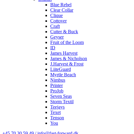
Blue Rebel
Clear Collar
Clique
Cottover
Craft
Cutter & Buck
Geyser
Fruit of the Loom
ID
James Harvest
James & Nicholson
J.Harvest & Frost
LiiteGuard
Myrtle Beach
Nimbus
Printer
ProJob
Seven Seas
Storm Textil
Teejays
Texet
Tenson
You
+45 70 30 59 49 / info@fast-forward.dk