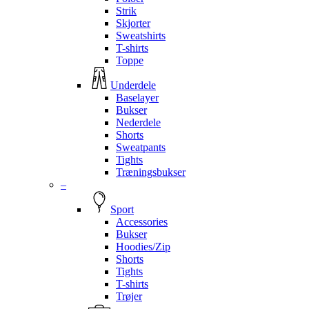
Strik
Skjorter
Sweatshirts
T-shirts
Toppe
Underdele
Baselayer
Bukser
Nederdele
Shorts
Sweatpants
Tights
Træningsbukser
–
Sport
Accessories
Bukser
Hoodies/Zip
Shorts
Tights
T-shirts
Trøjer