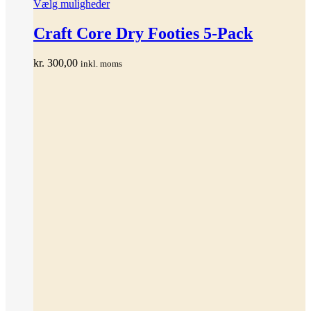
Dette
Vælg muligheder
vare
har
Craft Core Dry Footies 5-Pack
flere
varianter.
kr.
300,00
inkl. moms
Mulighederne
kan
vælges
på
varesiden