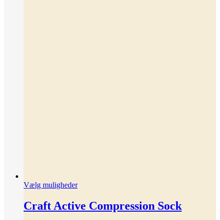
Dette
Vælg muligheder
vare
har
Craft Active Compression Sock
flere
varianter.