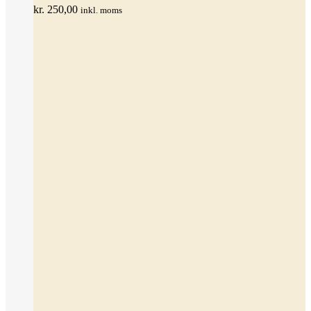
kr.
250,00
inkl. moms
Mulighederne
kan
vælges
på
varesiden