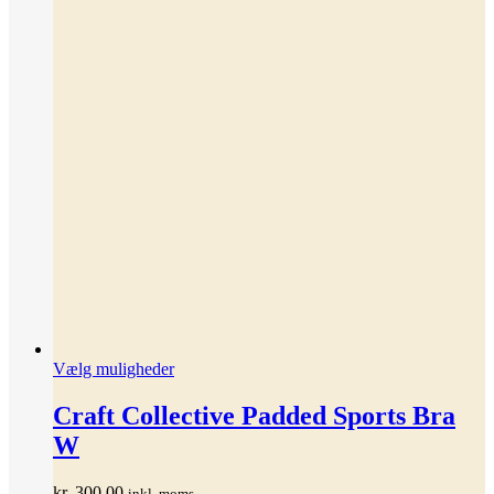
Dette
Vælg muligheder
vare
har
Craft Collective Padded Sports Bra
flere
W
varianter.
Mulighederne
kan
kr.
300,00
inkl. moms