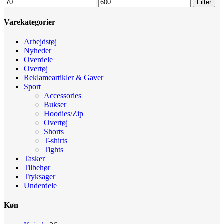
Mindste
Højeste
Filter
pris
pris
Varekategorier
Arbejdstøj
Nyheder
Overdele
Overtøj
Reklameartikler & Gaver
Sport
Accessories
Bukser
Hoodies/Zip
Overtøj
Shorts
T-shirts
Tights
Tasker
Tilbehør
Tryksager
Underdele
Køn