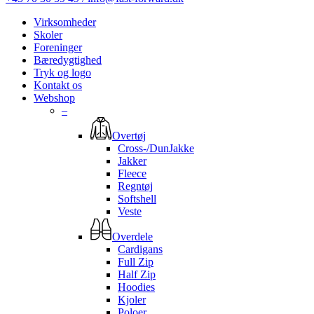
Virksomheder
Skoler
Foreninger
Bæredygtighed
Tryk og logo
Kontakt os
Webshop
–
Overtøj
Cross-/DunJakke
Jakker
Fleece
Regntøj
Softshell
Veste
Overdele
Cardigans
Full Zip
Half Zip
Hoodies
Kjoler
Poloer