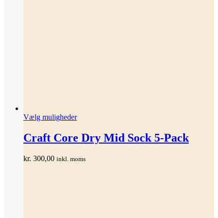
Dette
Vælg muligheder
vare
har
Craft Core Dry Mid Sock 5-Pack
flere
varianter.
kr.
300,00
inkl. moms
Mulighederne
kan
vælges
på
varesiden