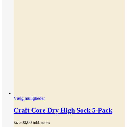
Dette
Vælg muligheder
vare
har
Craft Core Dry High Sock 5-Pack
flere
varianter.
kr.
300,00
inkl. moms
Mulighederne