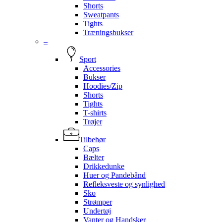
Shorts
Sweatpants
Tights
Træningsbukser
–
Sport
Accessories
Bukser
Hoodies/Zip
Shorts
Tights
T-shirts
Trøjer
Tilbehør
Caps
Bælter
Drikkedunke
Huer og Pandebånd
Refleksveste og synlighed
Sko
Strømper
Undertøj
Vanter og Handsker