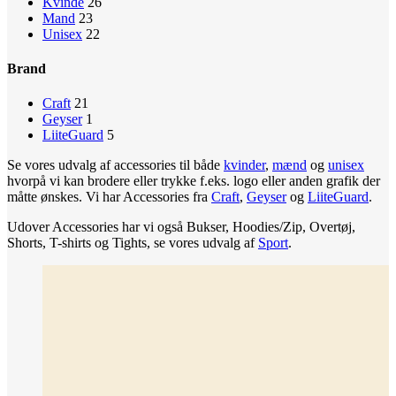
Kvinde
26
Mand
23
Unisex
22
Brand
Craft
21
Geyser
1
LiiteGuard
5
Se vores udvalg af accessories til både
kvinder
,
mænd
og
unisex
hvorpå vi kan brodere eller trykke f.eks. logo eller anden grafik der
måtte ønskes. Vi har Accessories fra
Craft
,
Geyser
og
LiiteGuard
.
Udover Accessories har vi også Bukser, Hoodies/Zip, Overtøj,
Shorts, T-shirts og Tights, se vores udvalg af
Sport
.