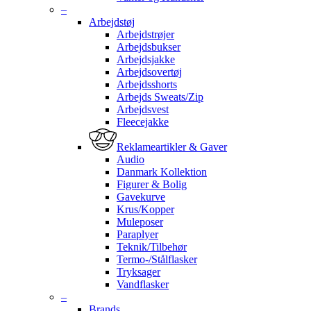
–
Arbejdstøj
Arbejdstrøjer
Arbejdsbukser
Arbejdsjakke
Arbejdsovertøj
Arbejdsshorts
Arbejds Sweats/Zip
Arbejdsvest
Fleecejakke
Reklameartikler & Gaver
Audio
Danmark Kollektion
Figurer & Bolig
Gavekurve
Krus/Kopper
Muleposer
Paraplyer
Teknik/Tilbehør
Termo-/Stålflasker
Tryksager
Vandflasker
–
Brands