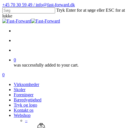
Skip
+45 70 30 59 49 / info@fast-forward.dk
to
Tryk Enter for at søge eller ESC for at
main
lukke
content
Close
Search
facebook
linkedin
search
account
0
was successfully added to your cart.
Menu
search
account
0
Menu
Virksomheder
Skoler
Foreninger
Bæredygtighed
Tryk og logo
Kontakt os
Webshop
–