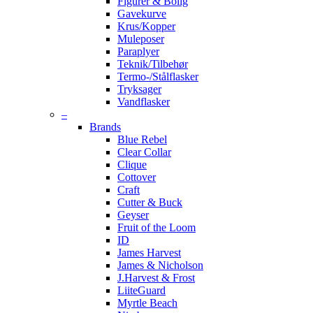
Figurer & Bolig
Gavekurve
Krus/Kopper
Muleposer
Paraplyer
Teknik/Tilbehør
Termo-/Stålflasker
Tryksager
Vandflasker
–
Brands
Blue Rebel
Clear Collar
Clique
Cottover
Craft
Cutter & Buck
Geyser
Fruit of the Loom
ID
James Harvest
James & Nicholson
J.Harvest & Frost
LiiteGuard
Myrtle Beach