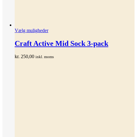
Dette
Vælg muligheder
vare
har
Craft Active Mid Sock 3-pack
flere
varianter.
kr.
250,00
inkl. moms
Mulighederne
kan
vælges
på
varesiden