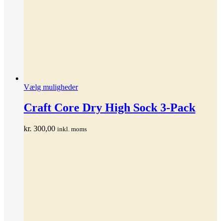
Dette
Vælg muligheder
vare
har
Craft Core Dry High Sock 3-Pack
flere
varianter.
kr.
300,00
inkl. moms
Mulighederne
kan
vælges
på
varesiden