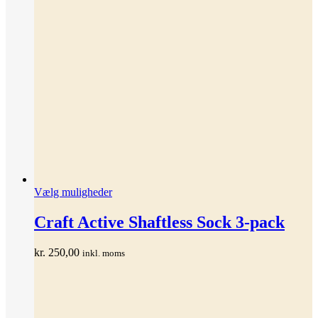
Dette
Vælg muligheder
vare
har
Craft Active Shaftless Sock 3-pack
flere
varianter.
kr.
250,00
inkl. moms
Mulighederne
kan
vælges
på
varesiden