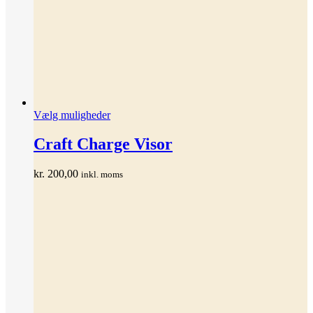
Dette
Vælg muligheder
vare
har
Craft Charge Visor
flere
varianter.
kr.
200,00
inkl. moms
Mulighederne
kan
vælges
på
varesiden