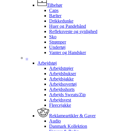
Tilbehør
Caps
Bælter
Drikkedunke
Huer og Pandebånd
Refleksveste og synlighed
Sko
Strømper
Undertøj
Vanter og Handsker
–
Arbejdstøj
Arbejdstrøjer
Arbejdsbukser
Arbejdsjakke
Arbejdsovertøj
Arbejdsshorts
Arbejds Sweats/Zip
Arbejdsvest
Fleecejakke
Reklameartikler & Gaver
Audio
Danmark Kollektion