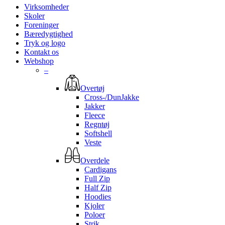
Virksomheder
Skoler
Foreninger
Bæredygtighed
Tryk og logo
Kontakt os
Webshop
–
Overtøj
Cross-/DunJakke
Jakker
Fleece
Regntøj
Softshell
Veste
Overdele
Cardigans
Full Zip
Half Zip
Hoodies
Kjoler
Poloer
Strik