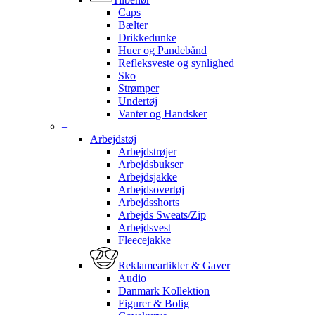
Caps
Bælter
Drikkedunke
Huer og Pandebånd
Refleksveste og synlighed
Sko
Strømper
Undertøj
Vanter og Handsker
–
Arbejdstøj
Arbejdstrøjer
Arbejdsbukser
Arbejdsjakke
Arbejdsovertøj
Arbejdsshorts
Arbejds Sweats/Zip
Arbejdsvest
Fleecejakke
Reklameartikler & Gaver
Audio
Danmark Kollektion
Figurer & Bolig