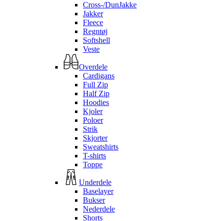
Cross-/DunJakke
Jakker
Fleece
Regntøj
Softshell
Veste
Overdele
Cardigans
Full Zip
Half Zip
Hoodies
Kjoler
Poloer
Strik
Skjorter
Sweatshirts
T-shirts
Toppe
Underdele
Baselayer
Bukser
Nederdele
Shorts