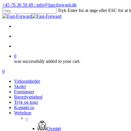
Skip
+45 70 30 59 49 / info@fast-forward.dk
to
Tryk Enter for at søge eller ESC for at 
main
Close
content
Search
facebook
linkedin
search
account
0
was successfully added to your cart.
Menu
search
account
0
Menu
Virksomheder
Skoler
Foreninger
Bæredygtighed
Tryk og logo
Kontakt os
Webshop
–
Overtøj