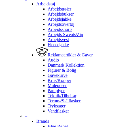
Arbejdstøj
Arbejdstrøjer
Arbejdsbukser
Arbejdsjakke
Arbejdsovertøj
Arbejdsshorts
Arbejds Sweats/Zip
Arbejdsvest
Fleecejakke
Reklameartikler & Gaver
Audio
Danmark Kollektion
Figurer & Bolig
Gavekurve
Krus/Kopper
Muleposer
Paraplyer
Teknik/Tilbehør
Termo-/Stålflasker
Tryksager
Vandflasker
–
Brands
Blue Rebel