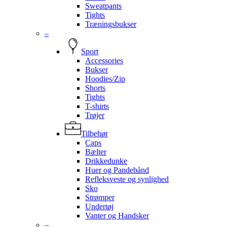
Sweatpants
Tights
Træningsbukser
–
Sport
Accessories
Bukser
Hoodies/Zip
Shorts
Tights
T-shirts
Trøjer
Tilbehør
Caps
Bælter
Drikkedunke
Huer og Pandebånd
Refleksveste og synlighed
Sko
Strømper
Undertøj
Vanter og Handsker
–