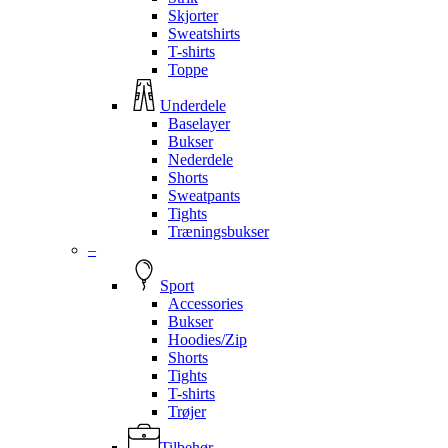
Skjorter
Sweatshirts
T-shirts
Toppe
Underdele
Baselayer
Bukser
Nederdele
Shorts
Sweatpants
Tights
Træningsbukser
–
Sport
Accessories
Bukser
Hoodies/Zip
Shorts
Tights
T-shirts
Trøjer
Tilbehør