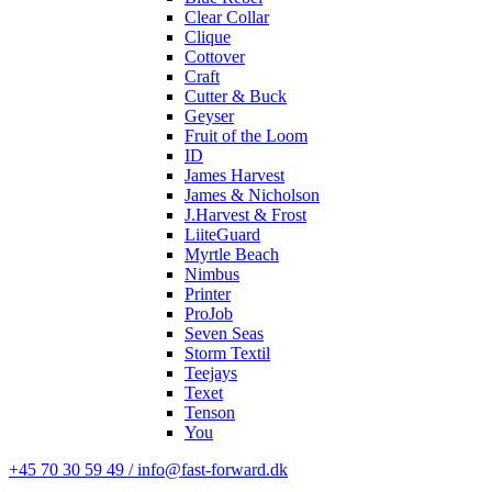
Clear Collar
Clique
Cottover
Craft
Cutter & Buck
Geyser
Fruit of the Loom
ID
James Harvest
James & Nicholson
J.Harvest & Frost
LiiteGuard
Myrtle Beach
Nimbus
Printer
ProJob
Seven Seas
Storm Textil
Teejays
Texet
Tenson
You
+45 70 30 59 49 / info@fast-forward.dk