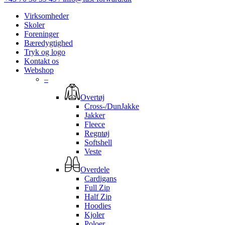
Virksomheder
Skoler
Foreninger
Bæredygtighed
Tryk og logo
Kontakt os
Webshop
–
Overtøj
Cross-/DunJakke
Jakker
Fleece
Regntøj
Softshell
Veste
Overdele
Cardigans
Full Zip
Half Zip
Hoodies
Kjoler
Poloer