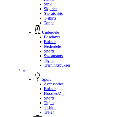
Strik
Skjorter
Sweatshirts
T-shirts
Toppe
Underdele
Baselayer
Bukser
Nederdele
Shorts
Sweatpants
Tights
Træningsbukser
–
Sport
Accessories
Bukser
Hoodies/Zip
Shorts
Tights
T-shirts
Trøjer