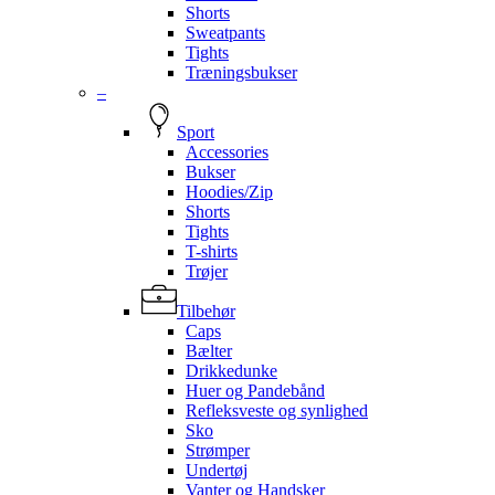
Shorts
Sweatpants
Tights
Træningsbukser
–
Sport
Accessories
Bukser
Hoodies/Zip
Shorts
Tights
T-shirts
Trøjer
Tilbehør
Caps
Bælter
Drikkedunke
Huer og Pandebånd
Refleksveste og synlighed
Sko
Strømper
Undertøj
Vanter og Handsker