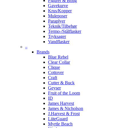
Figurer & Bolig
Gavekurve
Krus/Kopper
Muleposer
Paraplyer
Teknik/Tilbehør
Termo-/Stålflasker
Tryksager
Vandflasker
–
Brands
Blue Rebel
Clear Collar
Clique
Cottover
Craft
Cutter & Buck
Geyser
Fruit of the Loom
ID
James Harvest
James & Nicholson
J.Harvest & Frost
LiiteGuard
Myrtle Beach