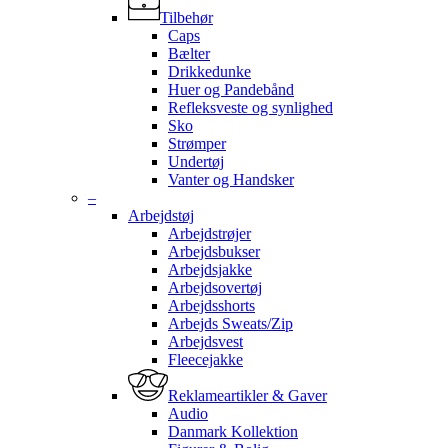
Tilbehør
Caps
Bælter
Drikkedunke
Huer og Pandebånd
Refleksveste og synlighed
Sko
Strømper
Undertøj
Vanter og Handsker
–
Arbejdstøj
Arbejdstrøjer
Arbejdsbukser
Arbejdsjakke
Arbejdsovertøj
Arbejdsshorts
Arbejds Sweats/Zip
Arbejdsvest
Fleecejakke
Reklameartikler & Gaver
Audio
Danmark Kollektion