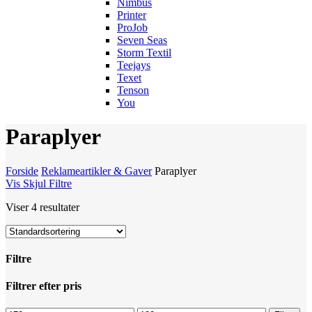
Nimbus
Printer
ProJob
Seven Seas
Storm Textil
Teejays
Texet
Tenson
You
Paraplyer
Forside
Reklameartikler & Gaver
Paraplyer
Vis
Skjul
Filtre
Viser 4 resultater
Filtre
Luk
Filtrer efter pris
filtre