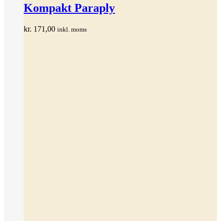
har
Kompakt Paraply
flere
varianter.
kr.
171,00
inkl. moms
Mulighederne
kan
vælges
på
varesiden