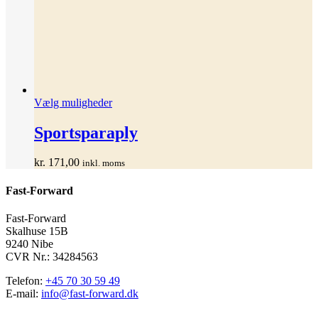
Dette
Vælg muligheder
vare
har
Sportsparaply
flere
varianter.
kr.
171,00
inkl. moms
Mulighederne
kan
Fast-Forward
vælges
på
varesiden
Fast-Forward
Skalhuse 15B
9240 Nibe
CVR Nr.: 34284563
Telefon:
+45 70 30 59 49
E-mail:
info@fast-forward.dk