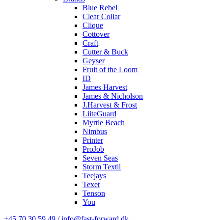
Blue Rebel
Clear Collar
Clique
Cottover
Craft
Cutter & Buck
Geyser
Fruit of the Loom
ID
James Harvest
James & Nicholson
J.Harvest & Frost
LiiteGuard
Myrtle Beach
Nimbus
Printer
ProJob
Seven Seas
Storm Textil
Teejays
Texet
Tenson
You
+45 70 30 59 49 / info@fast-forward.dk