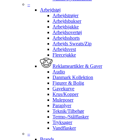
–
Arbejdstøj
Arbejdstrøjer
Arbejdsbukser
Arbejdsjakke
Arbejdsovertøj
Arbejdsshorts
Arbejds Sweats/Zip
Arbejdsvest
Fleecejakke
Reklameartikler & Gaver
Audio
Danmark Kollektion
Figurer & Bolig
Gavekurve
Krus/Kopper
Muleposer
Paraplyer
Teknik/Tilbehør
Termo-/Stålflasker
Tryksager
Vandflasker
–
Brands