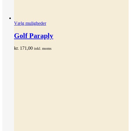
Dette
Vælg muligheder
vare
har
Golf Paraply
flere
varianter.
kr.
171,00
inkl. moms
Mulighederne
kan
vælges
på
varesiden