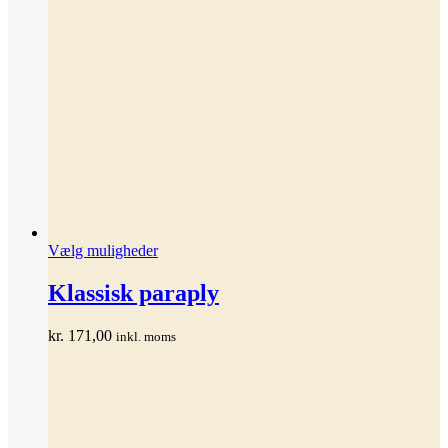
Dette
Vælg muligheder
vare
har
Klassisk paraply
flere
varianter.
kr.
171,00
inkl. moms
Mulighederne
kan
vælges
på
varesiden