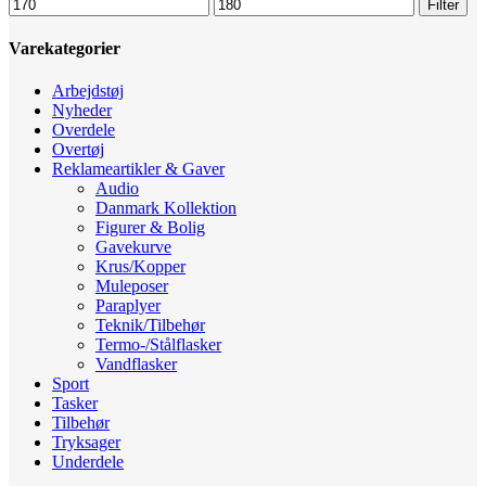
Mindste
Højeste
Filter
pris
pris
Varekategorier
Arbejdstøj
Nyheder
Overdele
Overtøj
Reklameartikler & Gaver
Audio
Danmark Kollektion
Figurer & Bolig
Gavekurve
Krus/Kopper
Muleposer
Paraplyer
Teknik/Tilbehør
Termo-/Stålflasker
Vandflasker
Sport
Tasker
Tilbehør
Tryksager
Underdele