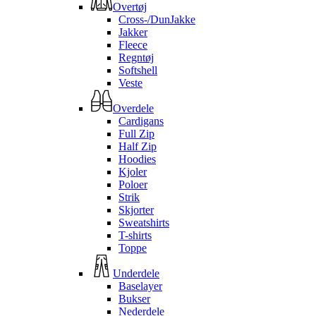
Overtøj
Cross-/DunJakke
Jakker
Fleece
Regntøj
Softshell
Veste
Overdele
Cardigans
Full Zip
Half Zip
Hoodies
Kjoler
Poloer
Strik
Skjorter
Sweatshirts
T-shirts
Toppe
Underdele
Baselayer
Bukser
Nederdele