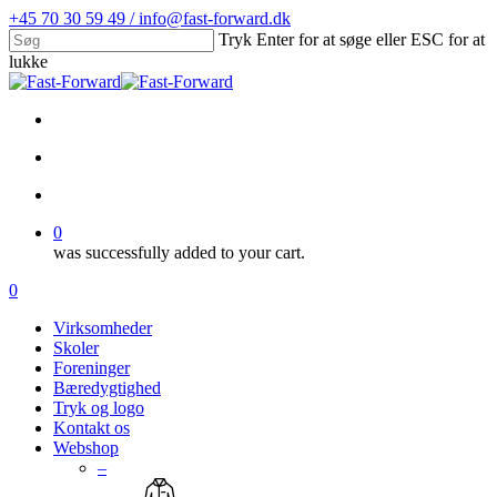
Skip
+45 70 30 59 49 / info@fast-forward.dk
to
Tryk Enter for at søge eller ESC for at
main
lukke
content
Close
Search
facebook
linkedin
search
account
0
was successfully added to your cart.
Menu
search
account
0
Menu
Virksomheder
Skoler
Foreninger
Bæredygtighed
Tryk og logo
Kontakt os
Webshop
–