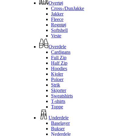
Overtøj
Cross-/DunJakke
Jakker
Fleece
Regntøj
Softshell
Veste
Overdele
Cardigans
Full Zip
Half Zip
Hoodies
Kjoler
Poloer
Strik
Skjorter
Sweatshirts
T-shirts
Toppe
Underdele
Baselayer
Bukser
Nederdele