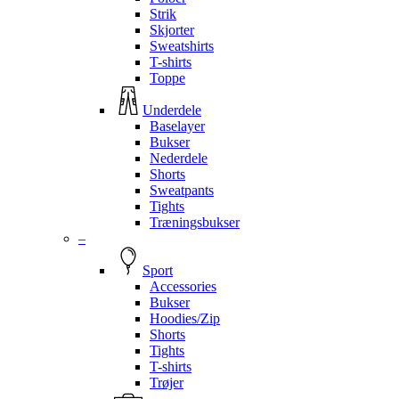
Strik
Skjorter
Sweatshirts
T-shirts
Toppe
Underdele
Baselayer
Bukser
Nederdele
Shorts
Sweatpants
Tights
Træningsbukser
–
Sport
Accessories
Bukser
Hoodies/Zip
Shorts
Tights
T-shirts
Trøjer