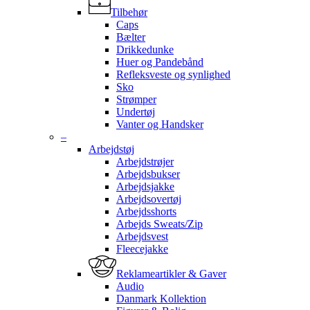
Tilbehør
Caps
Bælter
Drikkedunke
Huer og Pandebånd
Refleksveste og synlighed
Sko
Strømper
Undertøj
Vanter og Handsker
–
Arbejdstøj
Arbejdstrøjer
Arbejdsbukser
Arbejdsjakke
Arbejdsovertøj
Arbejdsshorts
Arbejds Sweats/Zip
Arbejdsvest
Fleecejakke
Reklameartikler & Gaver
Audio
Danmark Kollektion