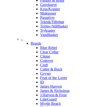
Figurer & Bolig
Gavekurve
Krus/Kopper
Muleposer
Paraplyer
Teknik/Tilbehør
Termo-/Stålflasker
Tryksager
Vandflasker
–
Brands
Blue Rebel
Clear Collar
Clique
Cottover
Craft
Cutter & Buck
Geyser
Fruit of the Loom
ID
James Harvest
James & Nicholson
J.Harvest & Frost
LiiteGuard
Myrtle Beach