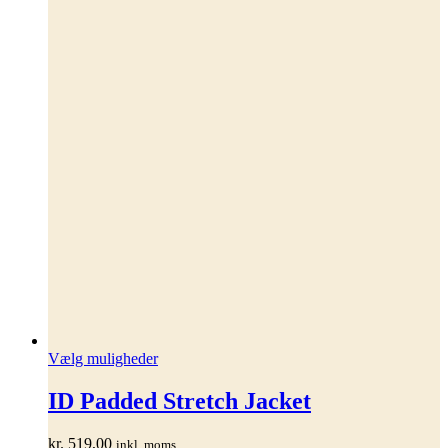
Dette
Vælg muligheder
vare
har
ID Padded Stretch Jacket
flere
varianter.
kr.
519,00
inkl. moms
Mulighederne