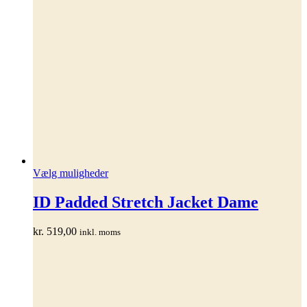
Dette
Vælg muligheder
vare
har
ID Padded Stretch Jacket Dame
flere
varianter.
kr.
519,00
inkl. moms
Mulighederne
kan
vælges
på
varesiden