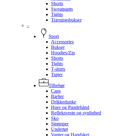
Shorts
Sweatpants
Tights
Træningsbukser
–
Sport
Accessories
Bukser
Hoodies/Zip
Shorts
Tights
T-shirts
Trøjer
Tilbehør
Caps
Bælter
Drikkedunke
Huer og Pandebånd
Refleksveste og synlighed
Sko
Strømper
Undertøj
Vanter og Handsker