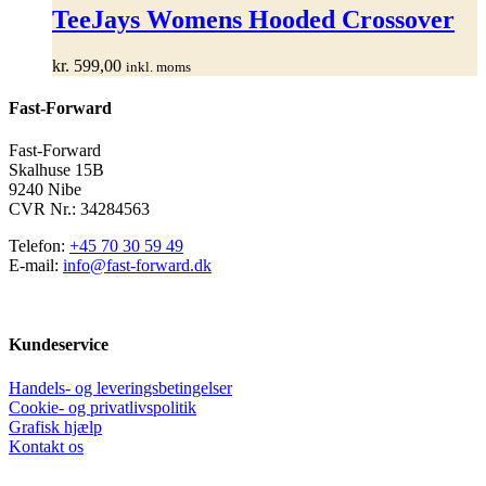
har
TeeJays Womens Hooded Crossover
flere
varianter.
kr.
599,00
inkl. moms
Mulighederne
kan
Fast-Forward
vælges
på
varesiden
Fast-Forward
Skalhuse 15B
9240 Nibe
CVR Nr.: 34284563
Telefon:
+45 70 30 59 49
E-mail:
info@fast-forward.dk
Kundeservice
Handels- og leveringsbetingelser
Cookie- og privatlivspolitik
Grafisk hjælp
Kontakt os