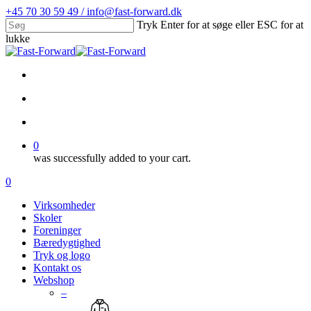
Skip
+45 70 30 59 49 / info@fast-forward.dk
to
Tryk Enter for at søge eller ESC for at
main
lukke
content
Close
Search
facebook
linkedin
search
account
0
was successfully added to your cart.
Menu
search
account
0
Menu
Virksomheder
Skoler
Foreninger
Bæredygtighed
Tryk og logo
Kontakt os
Webshop
–