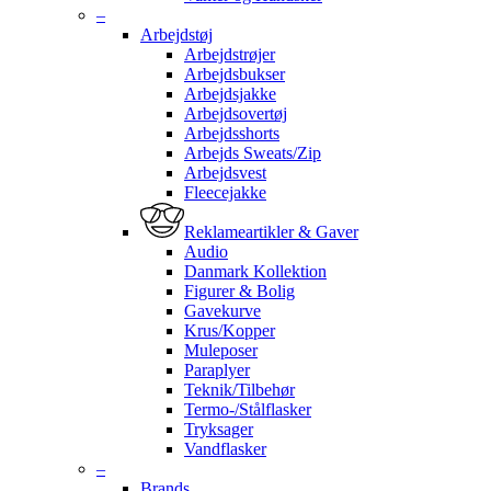
–
Arbejdstøj
Arbejdstrøjer
Arbejdsbukser
Arbejdsjakke
Arbejdsovertøj
Arbejdsshorts
Arbejds Sweats/Zip
Arbejdsvest
Fleecejakke
Reklameartikler & Gaver
Audio
Danmark Kollektion
Figurer & Bolig
Gavekurve
Krus/Kopper
Muleposer
Paraplyer
Teknik/Tilbehør
Termo-/Stålflasker
Tryksager
Vandflasker
–
Brands