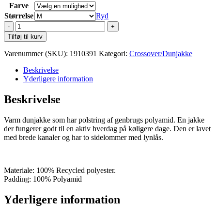
Farve
Størrelse
Ryd
Craft
Core
Tilføj til kurv
Explore
Isolate
Varenummer (SKU):
1910391
Kategori:
Crossover/Dunjakke
Jacket
W
Beskrivelse
antal
Yderligere information
Beskrivelse
Varm dunjakke som har polstring af genbrugs polyamid. En jakke
der fungerer godt til en aktiv hverdag på køligere dage. Den er lavet
med brede kanaler og har to sidelommer med lynlås.
Materiale: 100% Recycled polyester.
Padding: 100% Polyamid
Yderligere information