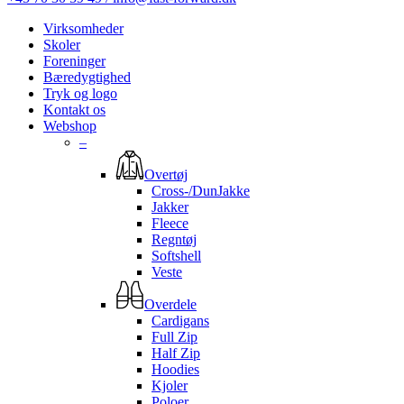
Virksomheder
Skoler
Foreninger
Bæredygtighed
Tryk og logo
Kontakt os
Webshop
–
Overtøj
Cross-/DunJakke
Jakker
Fleece
Regntøj
Softshell
Veste
Overdele
Cardigans
Full Zip
Half Zip
Hoodies
Kjoler
Poloer