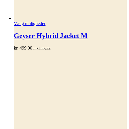
Dette
Vælg muligheder
vare
har
Geyser Hybrid Jacket M
flere
varianter.
kr.
499,00
inkl. moms
Mulighederne
kan
vælges
på
varesiden