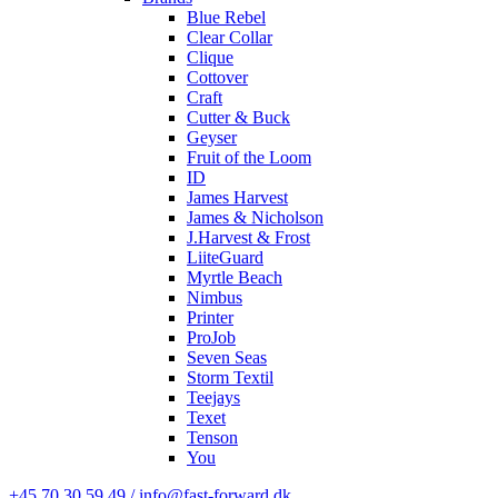
Blue Rebel
Clear Collar
Clique
Cottover
Craft
Cutter & Buck
Geyser
Fruit of the Loom
ID
James Harvest
James & Nicholson
J.Harvest & Frost
LiiteGuard
Myrtle Beach
Nimbus
Printer
ProJob
Seven Seas
Storm Textil
Teejays
Texet
Tenson
You
+45 70 30 59 49 / info@fast-forward.dk