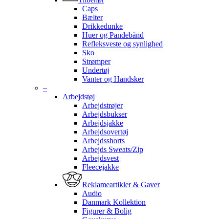
Caps
Bælter
Drikkedunke
Huer og Pandebånd
Refleksveste og synlighed
Sko
Strømper
Undertøj
Vanter og Handsker
–
Arbejdstøj
Arbejdstrøjer
Arbejdsbukser
Arbejdsjakke
Arbejdsovertøj
Arbejdsshorts
Arbejds Sweats/Zip
Arbejdsvest
Fleecejakke
Reklameartikler & Gaver
Audio
Danmark Kollektion
Figurer & Bolig