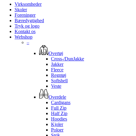
Virksomheder
Skoler
Foreninger
Bæredygtighed
Tryk og logo
Kontakt os
Webshop
–
Overtøj
Cross-/DunJakke
Jakker
Fleece
Regntøj
Softshell
Veste
Overdele
Cardigans
Full Zip
Half Zip
Hoodies
Kjoler
Poloer
Strik