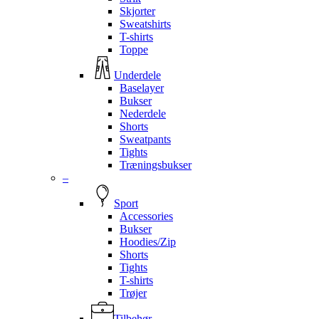
Skjorter
Sweatshirts
T-shirts
Toppe
Underdele
Baselayer
Bukser
Nederdele
Shorts
Sweatpants
Tights
Træningsbukser
–
Sport
Accessories
Bukser
Hoodies/Zip
Shorts
Tights
T-shirts
Trøjer
Tilbehør