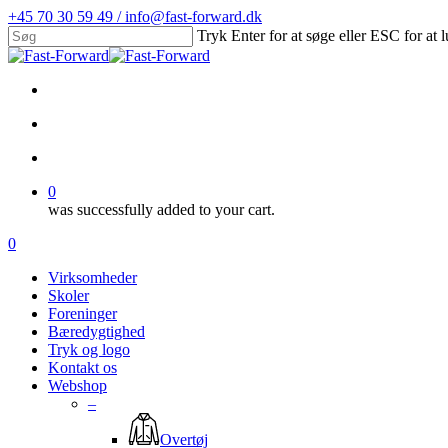
Skip
+45 70 30 59 49 / info@fast-forward.dk
to
Tryk Enter for at søge eller ESC for at 
main
Close
content
Search
facebook
linkedin
search
account
0
was successfully added to your cart.
Menu
search
account
0
Menu
Virksomheder
Skoler
Foreninger
Bæredygtighed
Tryk og logo
Kontakt os
Webshop
–
Overtøj