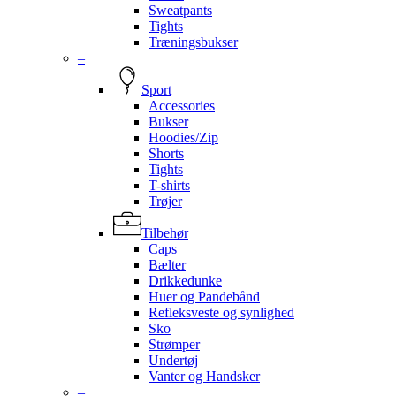
Sweatpants
Tights
Træningsbukser
–
Sport
Accessories
Bukser
Hoodies/Zip
Shorts
Tights
T-shirts
Trøjer
Tilbehør
Caps
Bælter
Drikkedunke
Huer og Pandebånd
Refleksveste og synlighed
Sko
Strømper
Undertøj
Vanter og Handsker
–