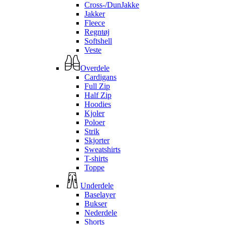
Cross-/DunJakke
Jakker
Fleece
Regntøj
Softshell
Veste
Overdele
Cardigans
Full Zip
Half Zip
Hoodies
Kjoler
Poloer
Strik
Skjorter
Sweatshirts
T-shirts
Toppe
Underdele
Baselayer
Bukser
Nederdele
Shorts