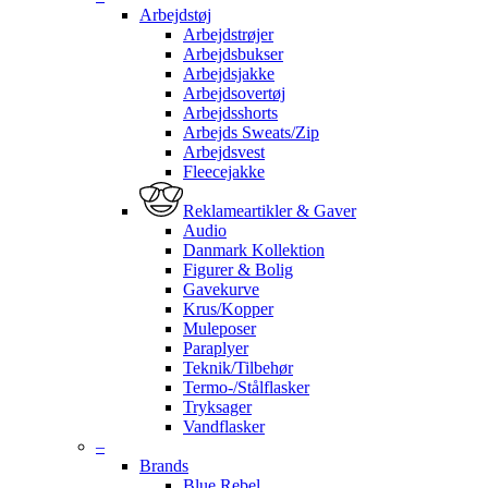
Arbejdstøj
Arbejdstrøjer
Arbejdsbukser
Arbejdsjakke
Arbejdsovertøj
Arbejdsshorts
Arbejds Sweats/Zip
Arbejdsvest
Fleecejakke
Reklameartikler & Gaver
Audio
Danmark Kollektion
Figurer & Bolig
Gavekurve
Krus/Kopper
Muleposer
Paraplyer
Teknik/Tilbehør
Termo-/Stålflasker
Tryksager
Vandflasker
–
Brands
Blue Rebel