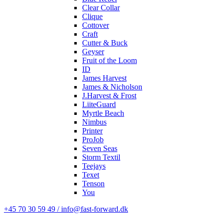
Clear Collar
Clique
Cottover
Craft
Cutter & Buck
Geyser
Fruit of the Loom
ID
James Harvest
James & Nicholson
J.Harvest & Frost
LiiteGuard
Myrtle Beach
Nimbus
Printer
ProJob
Seven Seas
Storm Textil
Teejays
Texet
Tenson
You
+45 70 30 59 49 / info@fast-forward.dk