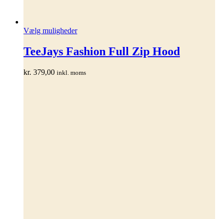
Dette
Vælg muligheder
vare
har
TeeJays Fashion Full Zip Hood
flere
varianter.
kr.
379,00
inkl. moms
Mulighederne
kan
vælges
på
varesiden