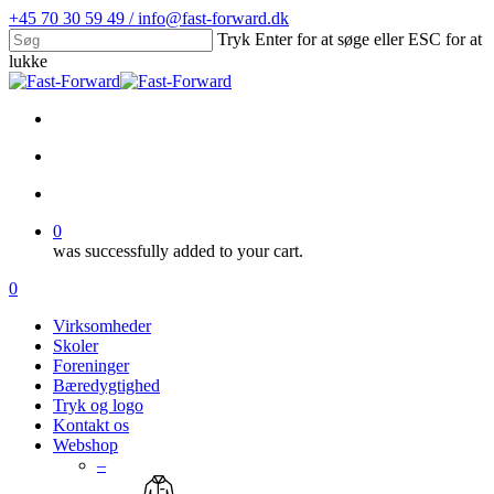
Skip
+45 70 30 59 49 / info@fast-forward.dk
to
Tryk Enter for at søge eller ESC for at
main
lukke
content
Close
Search
facebook
linkedin
search
account
0
was successfully added to your cart.
Menu
search
account
0
Menu
Virksomheder
Skoler
Foreninger
Bæredygtighed
Tryk og logo
Kontakt os
Webshop
–