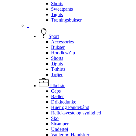
Shorts
Sweatpants
Tights
Træningsbukser
–
Sport
Accessories
Bukser
Hoodies/Zip
Shorts
Tights
T-shirts
Trøjer
Tilbehør
Caps
Bælter
Drikkedunke
Huer og Pandebånd
Refleksveste og synlighed
Sko
Strømper
Undertøj
Vanter og Handsker