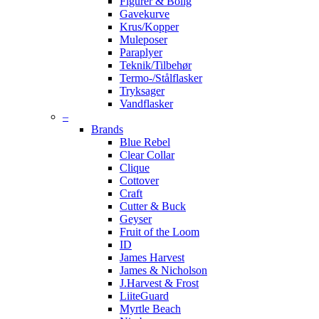
Figurer & Bolig
Gavekurve
Krus/Kopper
Muleposer
Paraplyer
Teknik/Tilbehør
Termo-/Stålflasker
Tryksager
Vandflasker
–
Brands
Blue Rebel
Clear Collar
Clique
Cottover
Craft
Cutter & Buck
Geyser
Fruit of the Loom
ID
James Harvest
James & Nicholson
J.Harvest & Frost
LiiteGuard
Myrtle Beach