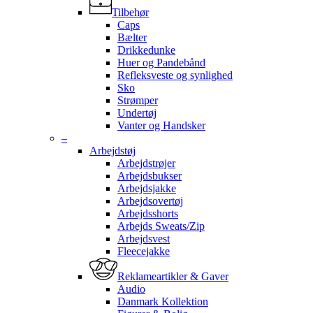
Tilbehør
Caps
Bælter
Drikkedunke
Huer og Pandebånd
Refleksveste og synlighed
Sko
Strømper
Undertøj
Vanter og Handsker
–
Arbejdstøj
Arbejdstrøjer
Arbejdsbukser
Arbejdsjakke
Arbejdsovertøj
Arbejdsshorts
Arbejds Sweats/Zip
Arbejdsvest
Fleecejakke
Reklameartikler & Gaver
Audio
Danmark Kollektion