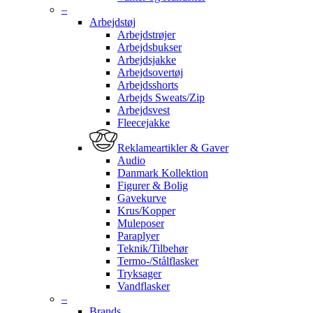
–
Arbejdstøj
Arbejdstrøjer
Arbejdsbukser
Arbejdsjakke
Arbejdsovertøj
Arbejdsshorts
Arbejds Sweats/Zip
Arbejdsvest
Fleecejakke
Reklameartikler & Gaver
Audio
Danmark Kollektion
Figurer & Bolig
Gavekurve
Krus/Kopper
Muleposer
Paraplyer
Teknik/Tilbehør
Termo-/Stålflasker
Tryksager
Vandflasker
–
Brands