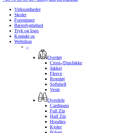
Virksomheder
Skoler
Foreninger
Bæredygtighed
Tryk og logo
Kontakt os
Webshop
–
Overtøj
Cross-/DunJakke
Jakker
Fleece
Regntøj
Softshell
Veste
Overdele
Cardigans
Full Zip
Half Zip
Hoodies
Kjoler
Poloer