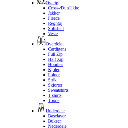
Overtøj
Cross-/DunJakke
Jakker
Fleece
Regntøj
Softshell
Veste
Overdele
Cardigans
Full Zip
Half Zip
Hoodies
Kjoler
Poloer
Strik
Skjorter
Sweatshirts
T-shirts
Toppe
Underdele
Baselayer
Bukser
Nederdele