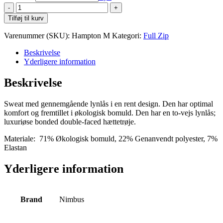
Nimbus
Hampton
Tilføj til kurv
M
antal
Varenummer (SKU):
Hampton M
Kategori:
Full Zip
Beskrivelse
Yderligere information
Beskrivelse
Sweat med gennemgående lynlås i en rent design. Den har optimal
komfort og fremtillet i økologisk bomuld. Den har en to-vejs lynlås;
luxuriøse bonded double-faced hættetrøje.
Materiale:
71% Økologisk bomuld, 22% Genanvendt polyester, 7%
Elastan
Yderligere information
Brand
Nimbus