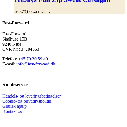
flere
varianter.
kr.
379,00
inkl. moms
Mulighederne
kan
Fast-Forward
vælges
på
varesiden
Fast-Forward
Skalhuse 15B
9240 Nibe
CVR Nr.: 34284563
Telefon:
+45 70 30 59 49
E-mail:
info@fast-forward.dk
Kundeservice
Handels- og leveringsbetingelser
Cookie- og privatlivspolitik
Grafisk hjælp
Kontakt os