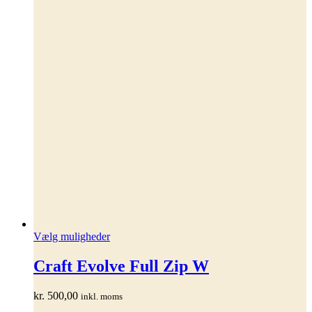
Dette
Vælg muligheder
vare
har
Craft Evolve Full Zip W
flere
varianter.
kr.
500,00
inkl. moms
Mulighederne
kan