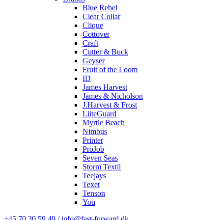
Blue Rebel
Clear Collar
Clique
Cottover
Craft
Cutter & Buck
Geyser
Fruit of the Loom
ID
James Harvest
James & Nicholson
J.Harvest & Frost
LiiteGuard
Myrtle Beach
Nimbus
Printer
ProJob
Seven Seas
Storm Textil
Teejays
Texet
Tenson
You
+45 70 30 59 49 / info@fast-forward.dk