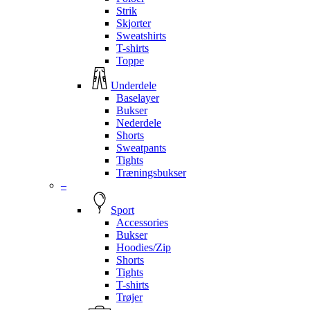
Strik
Skjorter
Sweatshirts
T-shirts
Toppe
Underdele
Baselayer
Bukser
Nederdele
Shorts
Sweatpants
Tights
Træningsbukser
–
Sport
Accessories
Bukser
Hoodies/Zip
Shorts
Tights
T-shirts
Trøjer