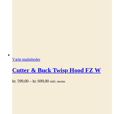
Dette
Vælg muligheder
vare
har
Cutter & Buck Twisp Hood FZ W
flere
varianter.
Prisinterval:
kr.
599,00
–
kr.
699,00
inkl. moms
Mulighederne
kr. 599,00
kan
til
vælges
kr. 699,00
på
varesiden