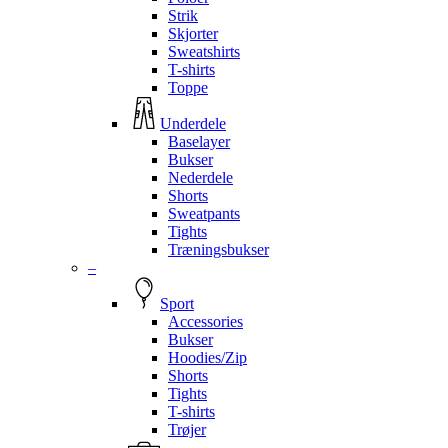
Strik
Skjorter
Sweatshirts
T-shirts
Toppe
Underdele
Baselayer
Bukser
Nederdele
Shorts
Sweatpants
Tights
Træningsbukser
–
Sport
Accessories
Bukser
Hoodies/Zip
Shorts
Tights
T-shirts
Trøjer