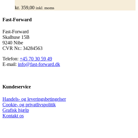
varianter.
kr.
359,00
inkl. moms
Mulighederne
kan
Fast-Forward
vælges
på
varesiden
Fast-Forward
Skalhuse 15B
9240 Nibe
CVR Nr.: 34284563
Telefon:
+45 70 30 59 49
E-mail:
info@fast-forward.dk
Kundeservice
Handels- og leveringsbetingelser
Cookie- og privatlivspolitik
Grafisk hjælp
Kontakt os