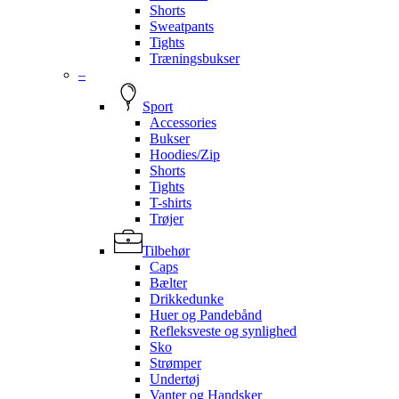
Shorts
Sweatpants
Tights
Træningsbukser
–
Sport
Accessories
Bukser
Hoodies/Zip
Shorts
Tights
T-shirts
Trøjer
Tilbehør
Caps
Bælter
Drikkedunke
Huer og Pandebånd
Refleksveste og synlighed
Sko
Strømper
Undertøj
Vanter og Handsker