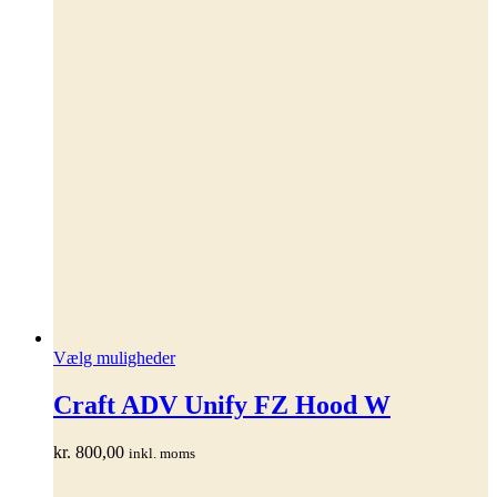
Dette
Vælg muligheder
vare
har
Craft ADV Unify FZ Hood W
flere
varianter.
kr.
800,00
inkl. moms
Mulighederne
kan
vælges