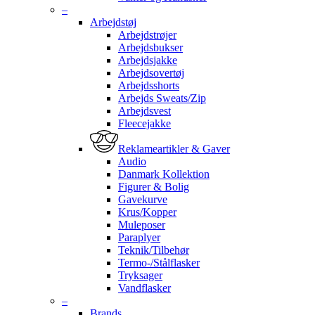
–
Arbejdstøj
Arbejdstrøjer
Arbejdsbukser
Arbejdsjakke
Arbejdsovertøj
Arbejdsshorts
Arbejds Sweats/Zip
Arbejdsvest
Fleecejakke
Reklameartikler & Gaver
Audio
Danmark Kollektion
Figurer & Bolig
Gavekurve
Krus/Kopper
Muleposer
Paraplyer
Teknik/Tilbehør
Termo-/Stålflasker
Tryksager
Vandflasker
–
Brands