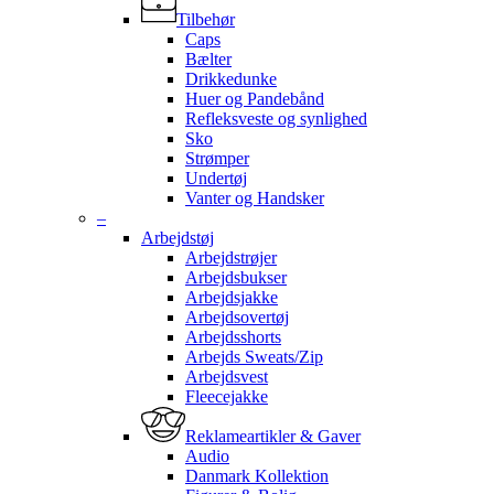
Tilbehør
Caps
Bælter
Drikkedunke
Huer og Pandebånd
Refleksveste og synlighed
Sko
Strømper
Undertøj
Vanter og Handsker
–
Arbejdstøj
Arbejdstrøjer
Arbejdsbukser
Arbejdsjakke
Arbejdsovertøj
Arbejdsshorts
Arbejds Sweats/Zip
Arbejdsvest
Fleecejakke
Reklameartikler & Gaver
Audio
Danmark Kollektion