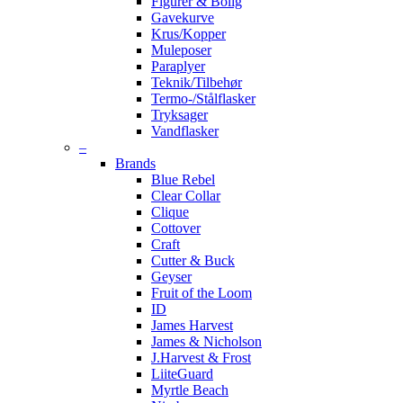
Figurer & Bolig
Gavekurve
Krus/Kopper
Muleposer
Paraplyer
Teknik/Tilbehør
Termo-/Stålflasker
Tryksager
Vandflasker
–
Brands
Blue Rebel
Clear Collar
Clique
Cottover
Craft
Cutter & Buck
Geyser
Fruit of the Loom
ID
James Harvest
James & Nicholson
J.Harvest & Frost
LiiteGuard
Myrtle Beach