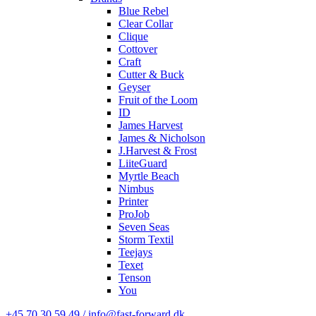
Blue Rebel
Clear Collar
Clique
Cottover
Craft
Cutter & Buck
Geyser
Fruit of the Loom
ID
James Harvest
James & Nicholson
J.Harvest & Frost
LiiteGuard
Myrtle Beach
Nimbus
Printer
ProJob
Seven Seas
Storm Textil
Teejays
Texet
Tenson
You
+45 70 30 59 49 / info@fast-forward.dk