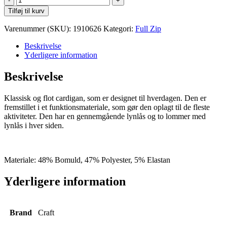
Core
Tilføj til kurv
Soul
Full
Varenummer (SKU):
1910626
Kategori:
Full Zip
Zip
Hood
Beskrivelse
W
Yderligere information
antal
Beskrivelse
Klassisk og flot cardigan, som er designet til hverdagen. Den er
fremstillet i et funktionsmateriale, som gør den oplagt til de fleste
aktiviteter. Den har en gennemgående lynlås og to lommer med
lynlås i hver siden.
Materiale: 48% Bomuld, 47% Polyester, 5% Elastan
Yderligere information
Brand
Craft