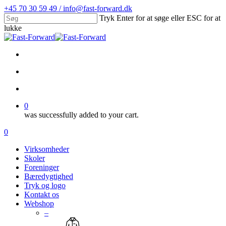
Skip
+45 70 30 59 49 / info@fast-forward.dk
to
Tryk Enter for at søge eller ESC for at
main
lukke
content
Close
Search
facebook
linkedin
search
account
0
was successfully added to your cart.
Menu
search
account
0
Menu
Virksomheder
Skoler
Foreninger
Bæredygtighed
Tryk og logo
Kontakt os
Webshop
–