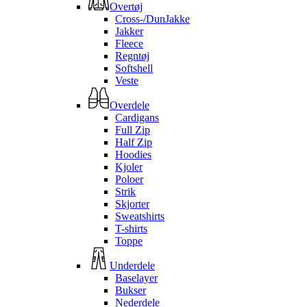
Overtøj
Cross-/DunJakke
Jakker
Fleece
Regntøj
Softshell
Veste
Overdele
Cardigans
Full Zip
Half Zip
Hoodies
Kjoler
Poloer
Strik
Skjorter
Sweatshirts
T-shirts
Toppe
Underdele
Baselayer
Bukser
Nederdele