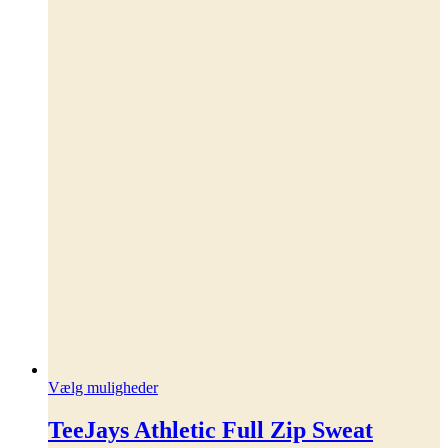
Dette
Vælg muligheder
vare
har
TeeJays Athletic Full Zip Sweat
flere