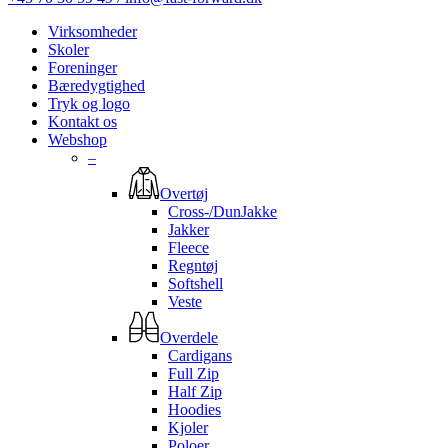
Virksomheder
Skoler
Foreninger
Bæredygtighed
Tryk og logo
Kontakt os
Webshop
–
Overtøj
Cross-/DunJakke
Jakker
Fleece
Regntøj
Softshell
Veste
Overdele
Cardigans
Full Zip
Half Zip
Hoodies
Kjoler
Poloer