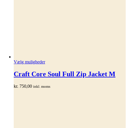
Dette
Vælg muligheder
vare
har
Craft Core Soul Full Zip Jacket M
flere
varianter.
kr.
750,00
inkl. moms
Mulighederne
kan
vælges
på
varesiden