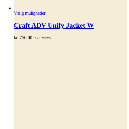
Dette
Vælg muligheder
vare
har
Craft ADV Unify Jacket W
flere
varianter.
kr.
750,00
inkl. moms
Mulighederne
kan
vælges
på
varesiden