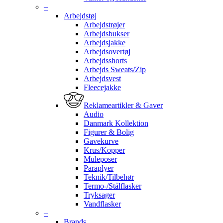
–
Arbejdstøj
Arbejdstrøjer
Arbejdsbukser
Arbejdsjakke
Arbejdsovertøj
Arbejdsshorts
Arbejds Sweats/Zip
Arbejdsvest
Fleecejakke
Reklameartikler & Gaver
Audio
Danmark Kollektion
Figurer & Bolig
Gavekurve
Krus/Kopper
Muleposer
Paraplyer
Teknik/Tilbehør
Termo-/Stålflasker
Tryksager
Vandflasker
–
Brands