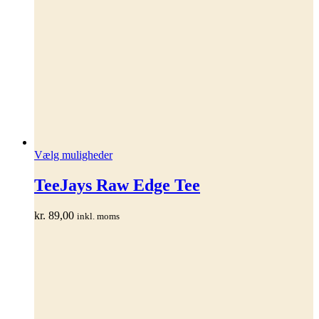
Dette
Vælg muligheder
vare
har
TeeJays Raw Edge Tee
flere
varianter.
kr.
89,00
inkl. moms
Mulighederne
kan
vælges
på
varesiden