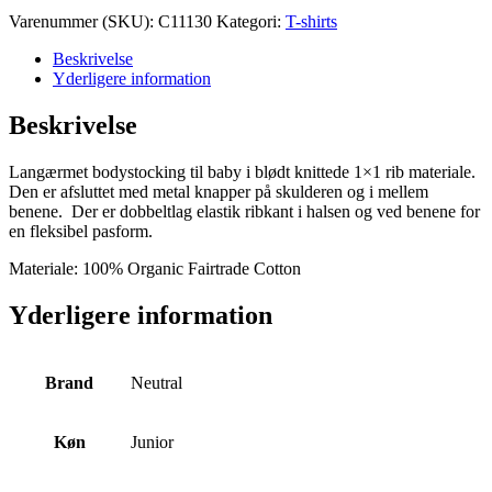
Long
Varenummer (SKU):
C11130
Kategori:
T-shirts
Sleeve
Bodystocking
Beskrivelse
antal
Yderligere information
Beskrivelse
Langærmet bodystocking til baby i blødt knittede 1×1 rib materiale.
Den er afsluttet med metal knapper på skulderen og i mellem
benene. Der er dobbeltlag elastik ribkant i halsen og ved benene for
en fleksibel pasform.
Materiale: 100% Organic Fairtrade Cotton
Yderligere information
Brand
Neutral
Køn
Junior