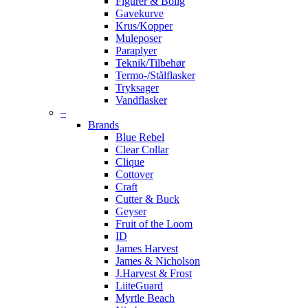
Figurer & Bolig
Gavekurve
Krus/Kopper
Muleposer
Paraplyer
Teknik/Tilbehør
Termo-/Stålflasker
Tryksager
Vandflasker
–
Brands
Blue Rebel
Clear Collar
Clique
Cottover
Craft
Cutter & Buck
Geyser
Fruit of the Loom
ID
James Harvest
James & Nicholson
J.Harvest & Frost
LiiteGuard
Myrtle Beach