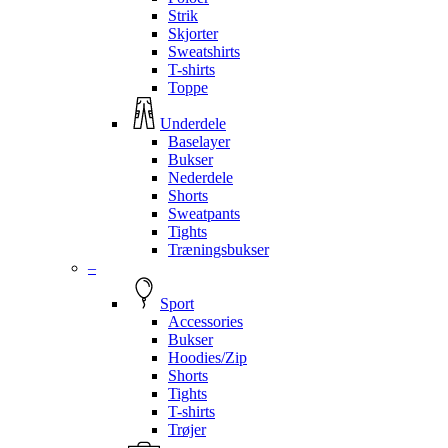
Strik
Skjorter
Sweatshirts
T-shirts
Toppe
Underdele
Baselayer
Bukser
Nederdele
Shorts
Sweatpants
Tights
Træningsbukser
–
Sport
Accessories
Bukser
Hoodies/Zip
Shorts
Tights
T-shirts
Trøjer