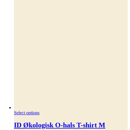
Dette
Select options
vare
har
ID Økologisk O-hals T-shirt M
flere