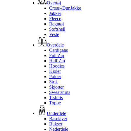
Overtøj
Cross-/DunJakke
Jakker
Fleece
Regntøj
Softshell
Veste
Overdele
Cardigans
Full Zip
Half Zip
Hoodies
Kjoler
Poloer
Strik
Skjorter
Sweatshirts
T-shirts
Toppe
Underdele
Baselayer
Bukser
Nederdele