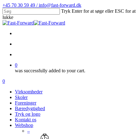
Skip
+45 70 30 59 49 / info@fast-forward.dk
to
Tryk Enter for at søge eller ESC for at
main
lukke
content
Close
Search
facebook
linkedin
search
account
0
was successfully added to your cart.
Menu
search
account
0
Menu
Virksomheder
Skoler
Foreninger
Bæredygtighed
Tryk og logo
Kontakt os
Webshop
–