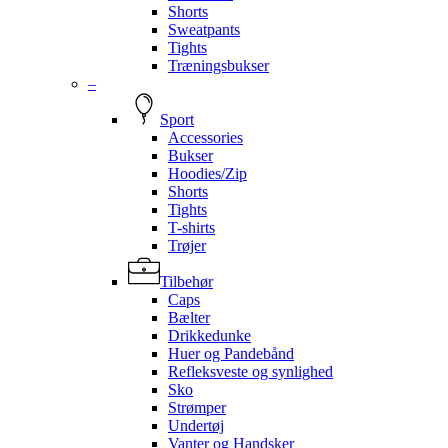
Shorts
Sweatpants
Tights
Træningsbukser
–
Sport
Accessories
Bukser
Hoodies/Zip
Shorts
Tights
T-shirts
Trøjer
Tilbehør
Caps
Bælter
Drikkedunke
Huer og Pandebånd
Refleksveste og synlighed
Sko
Strømper
Undertøj
Vanter og Handsker