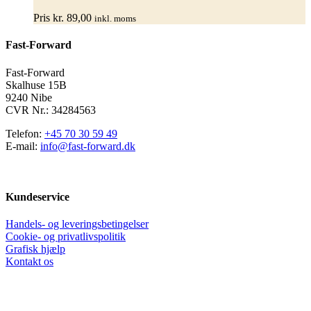
varianter.
Pris
kr.
89,00
inkl. moms
Mulighederne
kan
Fast-Forward
vælges
på
varesiden
Fast-Forward
Skalhuse 15B
9240 Nibe
CVR Nr.: 34284563
Telefon:
+45 70 30 59 49
E-mail:
info@fast-forward.dk
Kundeservice
Handels- og leveringsbetingelser
Cookie- og privatlivspolitik
Grafisk hjælp
Kontakt os