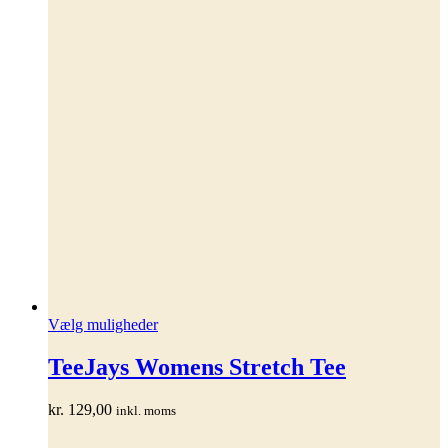
Dette
Vælg muligheder
vare
har
TeeJays Womens Stretch Tee
flere
varianter.
kr.
129,00
inkl. moms
Mulighederne
kan