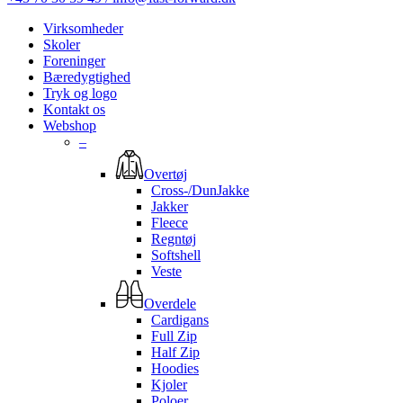
Virksomheder
Skoler
Foreninger
Bæredygtighed
Tryk og logo
Kontakt os
Webshop
–
Overtøj
Cross-/DunJakke
Jakker
Fleece
Regntøj
Softshell
Veste
Overdele
Cardigans
Full Zip
Half Zip
Hoodies
Kjoler
Poloer