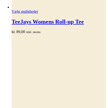
Dette
Vælg muligheder
vare
har
TeeJays Womens Roll-up Tee
flere
varianter.
kr.
89,00
inkl. moms
Mulighederne
kan
vælges
på
varesiden