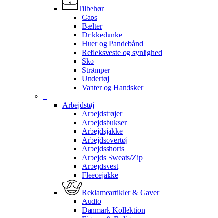
Tilbehør
Caps
Bælter
Drikkedunke
Huer og Pandebånd
Refleksveste og synlighed
Sko
Strømper
Undertøj
Vanter og Handsker
–
Arbejdstøj
Arbejdstrøjer
Arbejdsbukser
Arbejdsjakke
Arbejdsovertøj
Arbejdsshorts
Arbejds Sweats/Zip
Arbejdsvest
Fleecejakke
Reklameartikler & Gaver
Audio
Danmark Kollektion