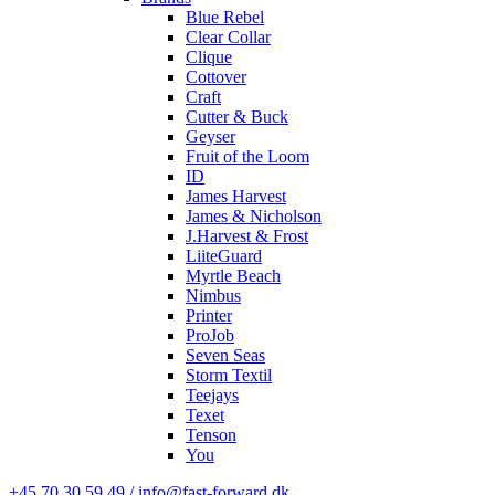
Blue Rebel
Clear Collar
Clique
Cottover
Craft
Cutter & Buck
Geyser
Fruit of the Loom
ID
James Harvest
James & Nicholson
J.Harvest & Frost
LiiteGuard
Myrtle Beach
Nimbus
Printer
ProJob
Seven Seas
Storm Textil
Teejays
Texet
Tenson
You
+45 70 30 59 49 / info@fast-forward.dk