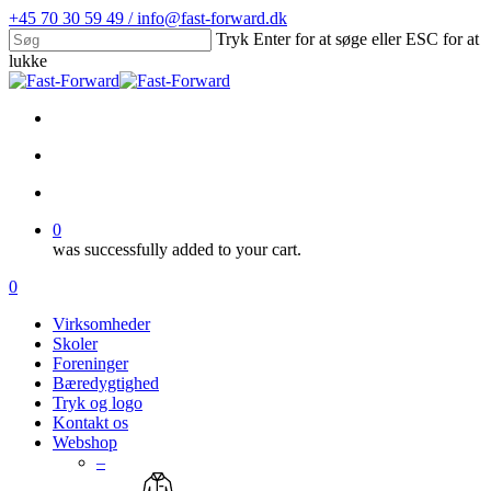
Skip
+45 70 30 59 49 / info@fast-forward.dk
to
Tryk Enter for at søge eller ESC for at
main
lukke
content
Close
Search
facebook
linkedin
search
account
0
was successfully added to your cart.
Menu
search
account
0
Menu
Virksomheder
Skoler
Foreninger
Bæredygtighed
Tryk og logo
Kontakt os
Webshop
–