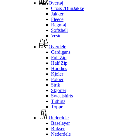
Overtøj
Cross-/DunJakke
Jakker
Fleece
Regntøj
Softshell
Veste
Overdele
Cardigans
Full Zip
Half Zip
Hoodies
Kjoler
Poloer
Strik
Skjorter
Sweatshirts
T-shirts
Toppe
Underdele
Baselayer
Bukser
Nederdele