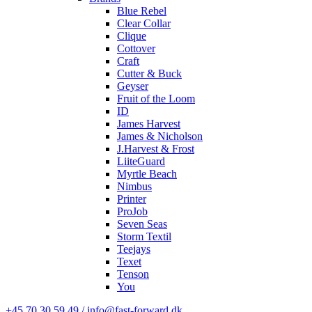
Blue Rebel
Clear Collar
Clique
Cottover
Craft
Cutter & Buck
Geyser
Fruit of the Loom
ID
James Harvest
James & Nicholson
J.Harvest & Frost
LiiteGuard
Myrtle Beach
Nimbus
Printer
ProJob
Seven Seas
Storm Textil
Teejays
Texet
Tenson
You
+45 70 30 59 49 / info@fast-forward.dk