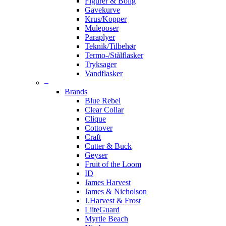
Figurer & Bolig
Gavekurve
Krus/Kopper
Muleposer
Paraplyer
Teknik/Tilbehør
Termo-/Stålflasker
Tryksager
Vandflasker
–
Brands
Blue Rebel
Clear Collar
Clique
Cottover
Craft
Cutter & Buck
Geyser
Fruit of the Loom
ID
James Harvest
James & Nicholson
J.Harvest & Frost
LiiteGuard
Myrtle Beach