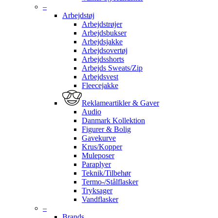
–
Arbejdstøj
Arbejdstrøjer
Arbejdsbukser
Arbejdsjakke
Arbejdsovertøj
Arbejdsshorts
Arbejds Sweats/Zip
Arbejdsvest
Fleecejakke
Reklameartikler & Gaver
Audio
Danmark Kollektion
Figurer & Bolig
Gavekurve
Krus/Kopper
Muleposer
Paraplyer
Teknik/Tilbehør
Termo-/Stålflasker
Tryksager
Vandflasker
–
Brands