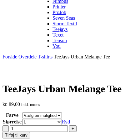
Nimbus
Printer
ProJob
Seven Seas
Storm Textil
Teejays
Texet
Tenson
You
Forside
Overdele
T-shirts
TeeJays Urban Melange Tee
TeeJays Urban Melange Tee
kr.
89,00
inkl. moms
Farve
Størrelse
Ryd
TeeJays
Urban
Tilføj til kurv
Melange