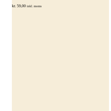
varianter.
kr.
59,00
inkl. moms
Mulighederne
kan
vælges
på
varesiden