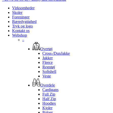
Virksomheder
Skoler
Foreninger
Bæredygtighed
Tryk og logo
Kontakt os
Webshop
–
Overtøj
Cross-/DunJakke
Jakker
Fleece
Regntøj
Softshell
Veste
Overdele
Cardigans
Full Zip
Half Zip
Hoodies
Kjoler
Poloer