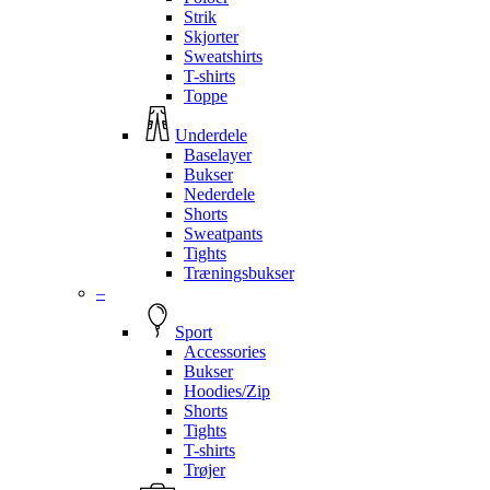
Strik
Skjorter
Sweatshirts
T-shirts
Toppe
Underdele
Baselayer
Bukser
Nederdele
Shorts
Sweatpants
Tights
Træningsbukser
–
Sport
Accessories
Bukser
Hoodies/Zip
Shorts
Tights
T-shirts
Trøjer