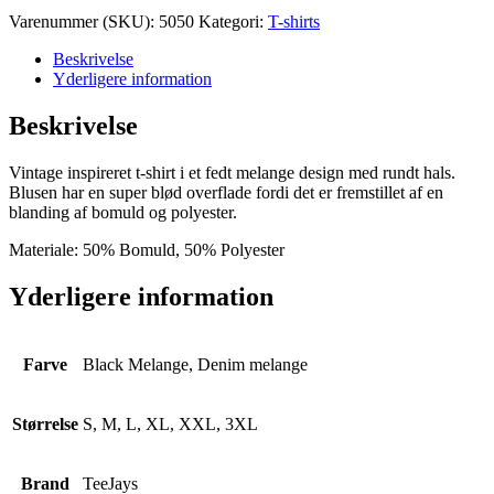
Tee
Varenummer (SKU):
5050
Kategori:
T-shirts
antal
Beskrivelse
Yderligere information
Beskrivelse
Vintage inspireret t-shirt i et fedt melange design med rundt hals.
Blusen har en super blød overflade fordi det er fremstillet af en
blanding af bomuld og polyester.
Materiale: 50% Bomuld, 50% Polyester
Yderligere information
Farve
Black Melange, Denim melange
Størrelse
S, M, L, XL, XXL, 3XL
Brand
TeeJays