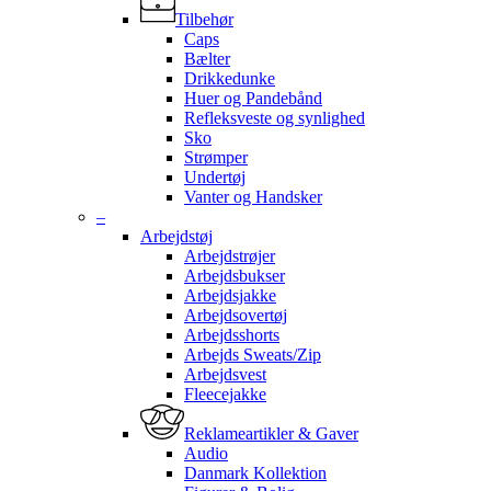
Tilbehør
Caps
Bælter
Drikkedunke
Huer og Pandebånd
Refleksveste og synlighed
Sko
Strømper
Undertøj
Vanter og Handsker
–
Arbejdstøj
Arbejdstrøjer
Arbejdsbukser
Arbejdsjakke
Arbejdsovertøj
Arbejdsshorts
Arbejds Sweats/Zip
Arbejdsvest
Fleecejakke
Reklameartikler & Gaver
Audio
Danmark Kollektion