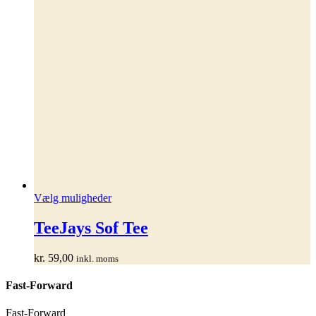
Dette
Vælg muligheder
vare
har
TeeJays Sof Tee
flere
varianter.
kr.
59,00
inkl. moms
Mulighederne
kan
Fast-Forward
vælges
på
varesiden
Fast-Forward