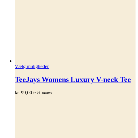
Dette
Vælg muligheder
vare
har
TeeJays Womens Luxury V-neck Tee
flere
varianter.
kr.
99,00
inkl. moms
Mulighederne
kan
vælges
på
varesiden