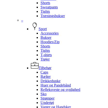
Shorts
Sweatpants
Tights
Træningsbukser
–
Sport
Accessories
Bukser
Hoodies/Zip
Shorts
Tights
T-shirts
Trøjer
Tilbehør
Caps
Bælter
Drikkedunke
Huer og Pandebånd
Refleksveste og synlighed
Sko
Strømper
Undertøj
Vanter og Handsker