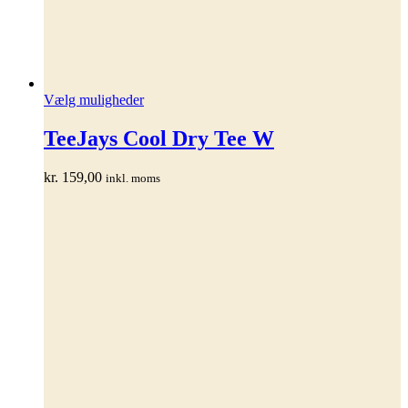
Dette
Vælg muligheder
vare
har
TeeJays Cool Dry Tee W
flere
varianter.
kr.
159,00
inkl. moms
Mulighederne
kan
vælges
på
varesiden