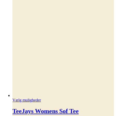
Dette
Vælg muligheder
vare
har
TeeJays Womens Sof Tee
flere