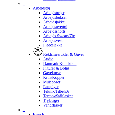
–
Arbejdstøj
Arbejdstrøjer
Arbejdsbukser
Arbejdsjakke
Arbejdsovertøj
Arbejdsshorts
Arbejds Sweats/Zip
Arbejdsvest
Fleecejakke
Reklameartikler & Gaver
Audio
Danmark Kollektion
Figurer & Bolig
Gavekurve
Krus/Kopper
Muleposer
Paraplyer
Teknik/Tilbehør
Termo-/Stålflasker
Tryksager
Vandflasker
–
Brands