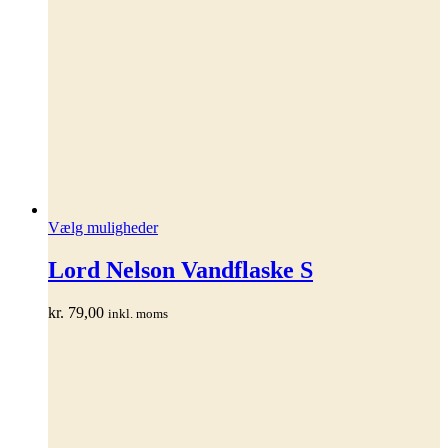
Dette
Vælg muligheder
vare
har
Lord Nelson Vandflaske S
flere
varianter.
kr.
79,00
inkl. moms
Mulighederne
kan
vælges
på
varesiden