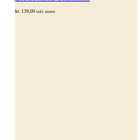
flere
varianter.
kr.
139,00
inkl. moms
Mulighederne
kan
vælges
på
varesiden