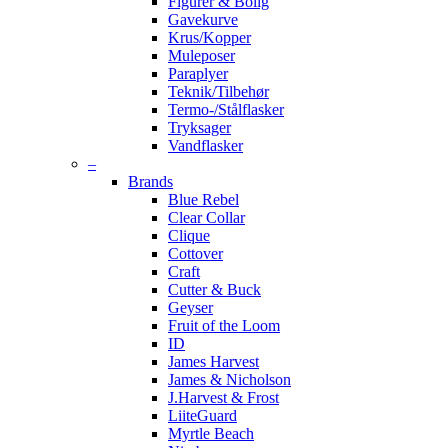
Figurer & Bolig
Gavekurve
Krus/Kopper
Muleposer
Paraplyer
Teknik/Tilbehør
Termo-/Stålflasker
Tryksager
Vandflasker
–
Brands
Blue Rebel
Clear Collar
Clique
Cottover
Craft
Cutter & Buck
Geyser
Fruit of the Loom
ID
James Harvest
James & Nicholson
J.Harvest & Frost
LiiteGuard
Myrtle Beach