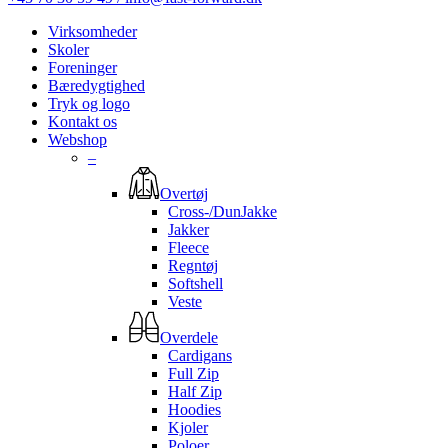
Virksomheder
Skoler
Foreninger
Bæredygtighed
Tryk og logo
Kontakt os
Webshop
–
Overtøj
Cross-/DunJakke
Jakker
Fleece
Regntøj
Softshell
Veste
Overdele
Cardigans
Full Zip
Half Zip
Hoodies
Kjoler
Poloer