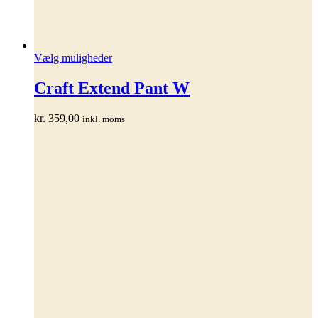
Dette
Vælg muligheder
vare
har
Craft Extend Pant W
flere
varianter.
kr.
359,00
inkl. moms
Mulighederne
kan
vælges
på
varesiden