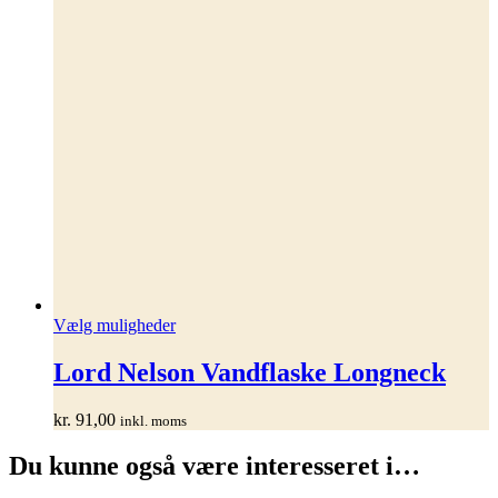
Dette
Vælg muligheder
vare
har
Lord Nelson Vandflaske Longneck
flere
varianter.
kr.
91,00
inkl. moms
Mulighederne
kan
Du kunne også være interesseret i…
vælges
på