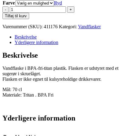
Farve
Ryd
Lord
Nelson
Tilføj til kurv
Vandflaske
med
Varenummer (SKU):
411176
Kategori:
Vandflasker
Sugerør
antal
Beskrivelse
Yderligere information
Beskrivelse
Vandflaske i BPA-fri-titan plastik. Flasken er udstyret med et
sugerør i skruelåget.
Flasken er ikke egnet til kulsyreholdige drikkevarer.
Mål: 70 cl
Materiale: Tritan . BPA Fri
Yderligere information