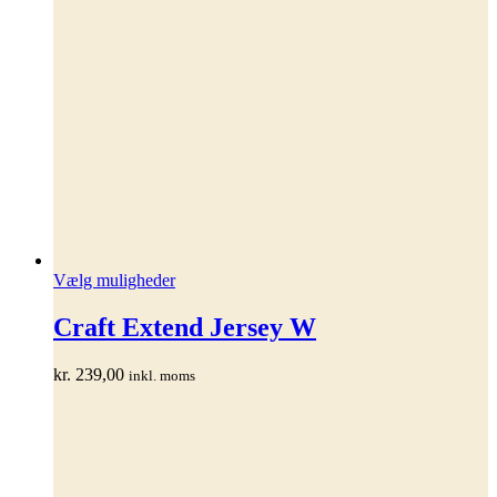
Dette
Vælg muligheder
vare
har
Craft Extend Jersey W
flere
varianter.
kr.
239,00
inkl. moms
Mulighederne
kan
vælges
på
varesiden