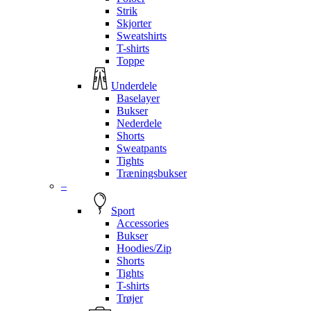
Strik
Skjorter
Sweatshirts
T-shirts
Toppe
Underdele
Baselayer
Bukser
Nederdele
Shorts
Sweatpants
Tights
Træningsbukser
–
Sport
Accessories
Bukser
Hoodies/Zip
Shorts
Tights
T-shirts
Trøjer