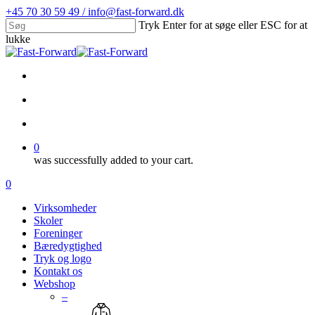
Skip
+45 70 30 59 49 / info@fast-forward.dk
to
Tryk Enter for at søge eller ESC for at
main
lukke
content
Close
Search
facebook
linkedin
search
account
0
was successfully added to your cart.
Menu
search
account
0
Menu
Virksomheder
Skoler
Foreninger
Bæredygtighed
Tryk og logo
Kontakt os
Webshop
–