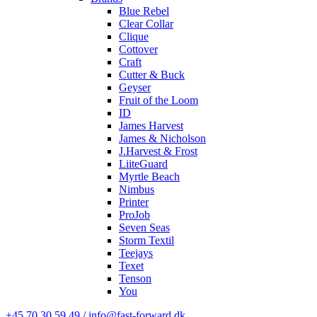
Blue Rebel
Clear Collar
Clique
Cottover
Craft
Cutter & Buck
Geyser
Fruit of the Loom
ID
James Harvest
James & Nicholson
J.Harvest & Frost
LiiteGuard
Myrtle Beach
Nimbus
Printer
ProJob
Seven Seas
Storm Textil
Teejays
Texet
Tenson
You
+45 70 30 59 49 / info@fast-forward.dk