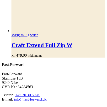
Dette
Vælg muligheder
vare
har
Craft Extend Full Zip W
flere
varianter.
kr.
479,00
inkl. moms
Mulighederne
kan
Fast-Forward
vælges
på
varesiden
Fast-Forward
Skalhuse 15B
9240 Nibe
CVR Nr.: 34284563
Telefon:
+45 70 30 59 49
E-mail:
info@fast-forward.dk