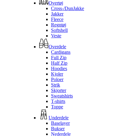
Overtøj
Cross-/DunJakke
Jakker
Fleece
Regntøj
Softshell
Veste
Overdele
Cardigans
Full Zip
Half Zip
Hoodies
Kjoler
Poloer
Strik
Skjorter
Sweatshirts
T-shirts
Toppe
Underdele
Baselayer
Bukser
Nederdele