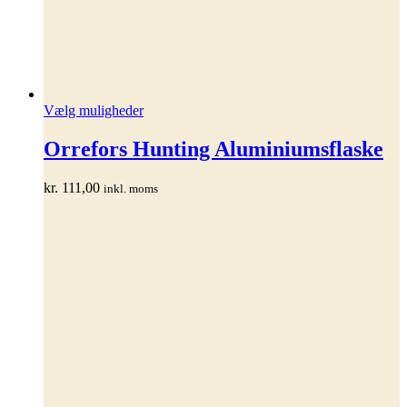
Dette
Vælg muligheder
vare
har
Orrefors Hunting Aluminiumsflaske
flere
varianter.
kr.
111,00
inkl. moms
Mulighederne
kan
vælges
på
varesiden