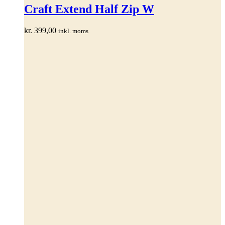
har
Craft Extend Half Zip W
flere
varianter.
kr.
399,00
inkl. moms
Mulighederne
kan
vælges
på
varesiden