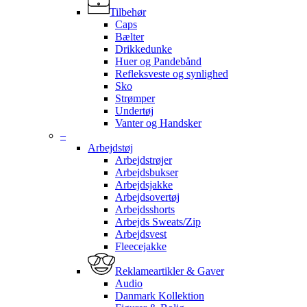
Tilbehør
Caps
Bælter
Drikkedunke
Huer og Pandebånd
Refleksveste og synlighed
Sko
Strømper
Undertøj
Vanter og Handsker
–
Arbejdstøj
Arbejdstrøjer
Arbejdsbukser
Arbejdsjakke
Arbejdsovertøj
Arbejdsshorts
Arbejds Sweats/Zip
Arbejdsvest
Fleecejakke
Reklameartikler & Gaver
Audio
Danmark Kollektion