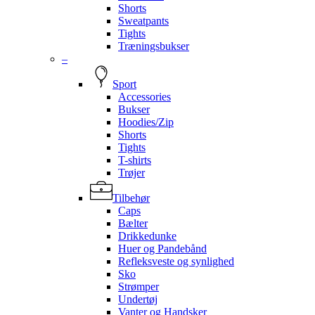
Shorts
Sweatpants
Tights
Træningsbukser
–
Sport
Accessories
Bukser
Hoodies/Zip
Shorts
Tights
T-shirts
Trøjer
Tilbehør
Caps
Bælter
Drikkedunke
Huer og Pandebånd
Refleksveste og synlighed
Sko
Strømper
Undertøj
Vanter og Handsker