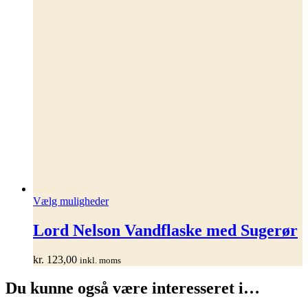
Dette
Vælg muligheder
vare
har
Lord Nelson Vandflaske med Sugerør
flere
varianter.
kr.
123,00
inkl. moms
Mulighederne
kan
Du kunne også være interesseret i…
vælges
på