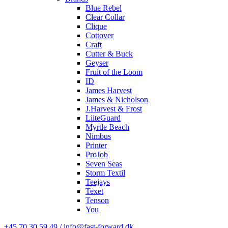
Blue Rebel
Clear Collar
Clique
Cottover
Craft
Cutter & Buck
Geyser
Fruit of the Loom
ID
James Harvest
James & Nicholson
J.Harvest & Frost
LiiteGuard
Myrtle Beach
Nimbus
Printer
ProJob
Seven Seas
Storm Textil
Teejays
Texet
Tenson
You
+45 70 30 59 49 / info@fast-forward.dk