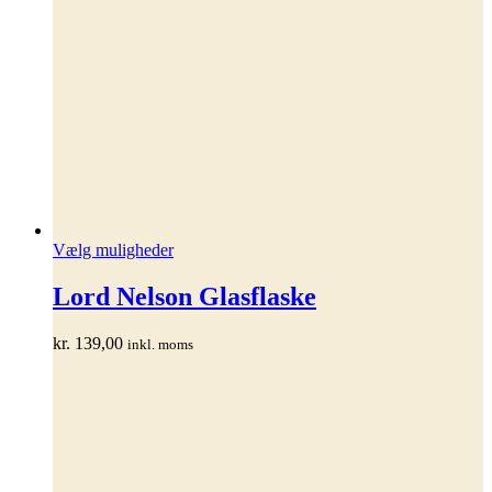
Dette
Vælg muligheder
vare
har
Lord Nelson Glasflaske
flere
varianter.
kr.
139,00
inkl. moms
Mulighederne
kan
vælges
på
varesiden