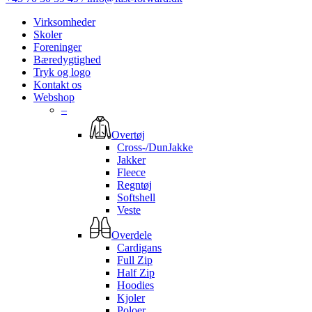
Virksomheder
Skoler
Foreninger
Bæredygtighed
Tryk og logo
Kontakt os
Webshop
–
Overtøj
Cross-/DunJakke
Jakker
Fleece
Regntøj
Softshell
Veste
Overdele
Cardigans
Full Zip
Half Zip
Hoodies
Kjoler
Poloer