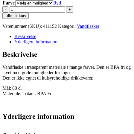
Farve
Ryd
Lord
Nelson
Tilføj til kurv
Vandflaske
Longneck
Varenummer (SKU):
411152
Kategori:
Vandflasker
antal
Beskrivelse
Yderligere information
Beskrivelse
Vandflaske i transparent materiale i mange farver. Den er BPA fri og
lavet med gode muligheder for logo.
Den er ikke egnet til kulsyreholdige drikkevarer.
Mål: 80 cl
Materiale: Tritan . BPA Fri
Yderligere information