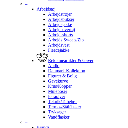
–
Arbejdstøj
Arbejdstrøjer
Arbejdsbukser
Arbejdsjakke
Arbejdsovertøj
Arbejdsshorts
Arbejds Sweats/Zip
Arbejdsvest
Fleecejakke
Reklameartikler & Gaver
Audio
Danmark Kollektion
Figurer & Bolig
Gavekurve
Krus/Kopper
Muleposer
Paraplyer
Teknik/Tilbehør
Termo-/Stålflasker
Tryksager
Vandflasker
–
Brands