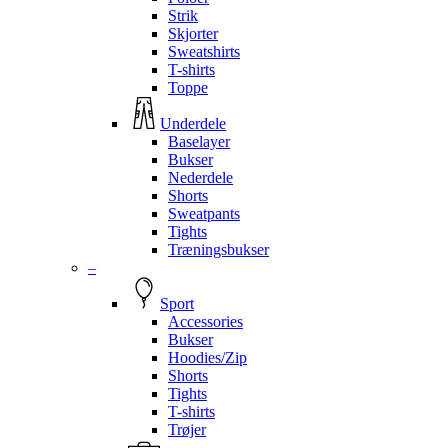
Strik
Skjorter
Sweatshirts
T-shirts
Toppe
Underdele
Baselayer
Bukser
Nederdele
Shorts
Sweatpants
Tights
Træningsbukser
–
Sport
Accessories
Bukser
Hoodies/Zip
Shorts
Tights
T-shirts
Trøjer