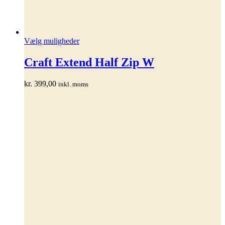
Dette
Vælg muligheder
vare
har
Craft Extend Half Zip W
flere
varianter.
kr.
399,00
inkl. moms
Mulighederne
kan
vælges
på
varesiden