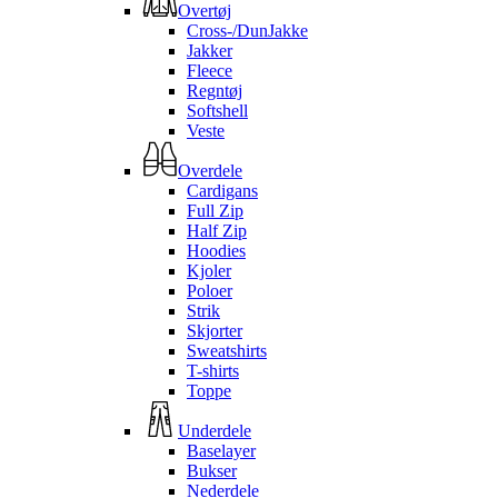
Overtøj
Cross-/DunJakke
Jakker
Fleece
Regntøj
Softshell
Veste
Overdele
Cardigans
Full Zip
Half Zip
Hoodies
Kjoler
Poloer
Strik
Skjorter
Sweatshirts
T-shirts
Toppe
Underdele
Baselayer
Bukser
Nederdele