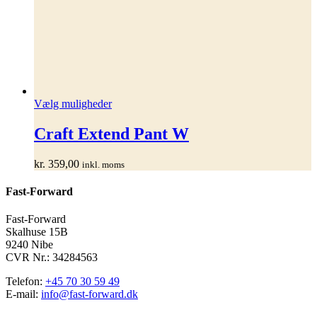
Dette
Vælg muligheder
vare
har
Craft Extend Pant W
flere
varianter.
kr.
359,00
inkl. moms
Mulighederne
kan
Fast-Forward
vælges
på
varesiden
Fast-Forward
Skalhuse 15B
9240 Nibe
CVR Nr.: 34284563
Telefon:
+45 70 30 59 49
E-mail:
info@fast-forward.dk