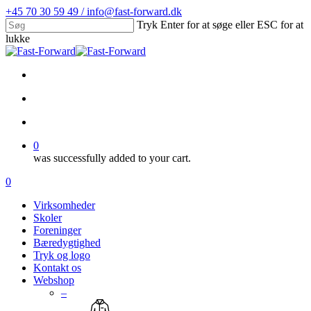
Skip
+45 70 30 59 49 / info@fast-forward.dk
to
Tryk Enter for at søge eller ESC for at
main
lukke
content
Close
Search
facebook
linkedin
search
account
0
was successfully added to your cart.
Menu
search
account
0
Menu
Virksomheder
Skoler
Foreninger
Bæredygtighed
Tryk og logo
Kontakt os
Webshop
–