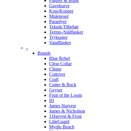
Figurer & Bolig
Gavekurve
Krus/Kopper
Muleposer
Paraplyer
Teknik/Tilbehør
Termo-/Stålflasker
Tryksager
Vandflasker
–
Brands
Blue Rebel
Clear Collar
Clique
Cottover
Craft
Cutter & Buck
Geyser
Fruit of the Loom
ID
James Harvest
James & Nicholson
J.Harvest & Frost
LiiteGuard
Myrtle Beach