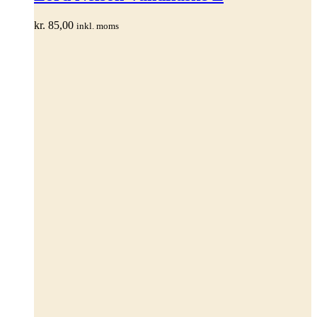
flere
varianter.
kr.
85,00
inkl. moms
Mulighederne
kan
vælges
på
varesiden