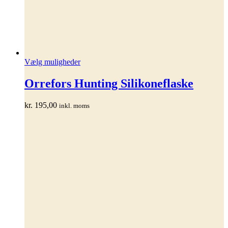
Dette
Vælg muligheder
vare
har
Orrefors Hunting Silikoneflaske
flere
varianter.
kr.
195,00
inkl. moms
Mulighederne
kan
vælges
på
varesiden