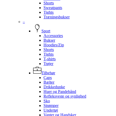
Shorts
Sweatpants
Tights
Træningsbukser
–
Sport
Accessories
Bukser
Hoodies/Zip
Shorts
Tights
T-shirts
Trøjer
Tilbehør
Caps
Bælter
Drikkedunke
Huer og Pandebånd
Refleksveste og synlighed
Sko
Strømper
Undertøj
Vanter og Handsker