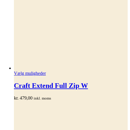
Dette
Vælg muligheder
vare
har
Craft Extend Full Zip W
flere
varianter.
kr.
479,00
inkl. moms
Mulighederne
kan
vælges
på
varesiden