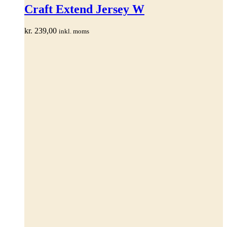
har
Craft Extend Jersey W
flere
varianter.
kr.
239,00
inkl. moms
Mulighederne
kan
vælges
på
varesiden