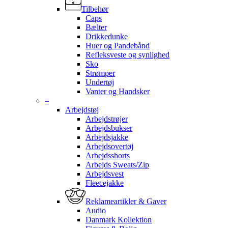
Tilbehør
Caps
Bælter
Drikkedunke
Huer og Pandebånd
Refleksveste og synlighed
Sko
Strømper
Undertøj
Vanter og Handsker
–
Arbejdstøj
Arbejdstrøjer
Arbejdsbukser
Arbejdsjakke
Arbejdsovertøj
Arbejdsshorts
Arbejds Sweats/Zip
Arbejdsvest
Fleecejakke
Reklameartikler & Gaver
Audio
Danmark Kollektion