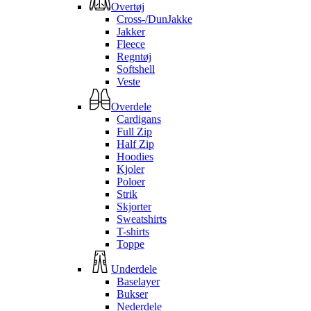
Overtøj
Cross-/DunJakke
Jakker
Fleece
Regntøj
Softshell
Veste
Overdele
Cardigans
Full Zip
Half Zip
Hoodies
Kjoler
Poloer
Strik
Skjorter
Sweatshirts
T-shirts
Toppe
Underdele
Baselayer
Bukser
Nederdele