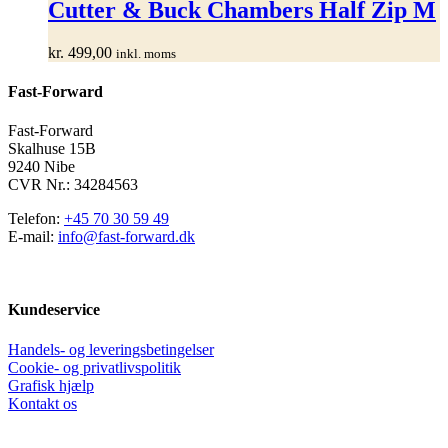
har
Cutter & Buck Chambers Half Zip M
flere
varianter.
kr.
499,00
inkl. moms
Mulighederne
kan
Fast-Forward
vælges
på
varesiden
Fast-Forward
Skalhuse 15B
9240 Nibe
CVR Nr.: 34284563
Telefon:
+45 70 30 59 49
E-mail:
info@fast-forward.dk
Kundeservice
Handels- og leveringsbetingelser
Cookie- og privatlivspolitik
Grafisk hjælp
Kontakt os