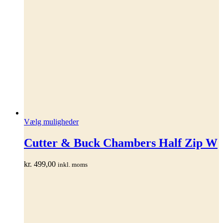
Dette
Vælg muligheder
vare
har
Cutter & Buck Chambers Half Zip W
flere
varianter.
kr.
499,00
inkl. moms
Mulighederne
kan
vælges
på
varesiden