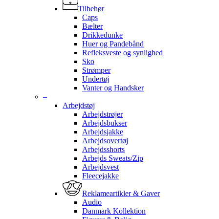
Tilbehør
Caps
Bælter
Drikkedunke
Huer og Pandebånd
Refleksveste og synlighed
Sko
Strømper
Undertøj
Vanter og Handsker
–
Arbejdstøj
Arbejdstrøjer
Arbejdsbukser
Arbejdsjakke
Arbejdsovertøj
Arbejdsshorts
Arbejds Sweats/Zip
Arbejdsvest
Fleecejakke
Reklameartikler & Gaver
Audio
Danmark Kollektion