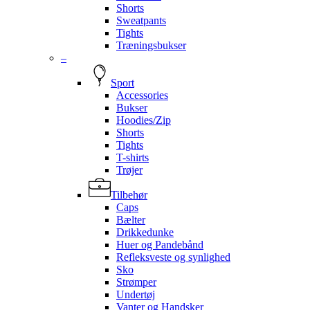
Shorts
Sweatpants
Tights
Træningsbukser
–
Sport
Accessories
Bukser
Hoodies/Zip
Shorts
Tights
T-shirts
Trøjer
Tilbehør
Caps
Bælter
Drikkedunke
Huer og Pandebånd
Refleksveste og synlighed
Sko
Strømper
Undertøj
Vanter og Handsker