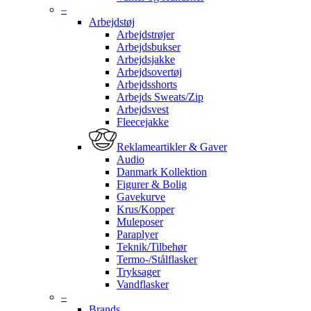
–
Arbejdstøj
Arbejdstrøjer
Arbejdsbukser
Arbejdsjakke
Arbejdsovertøj
Arbejdsshorts
Arbejds Sweats/Zip
Arbejdsvest
Fleecejakke
Reklameartikler & Gaver
Audio
Danmark Kollektion
Figurer & Bolig
Gavekurve
Krus/Kopper
Muleposer
Paraplyer
Teknik/Tilbehør
Termo-/Stålflasker
Tryksager
Vandflasker
–
Brands