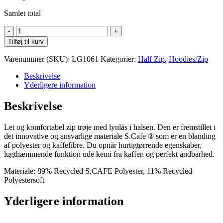
Samlet total
LiiteGuard
Ground-
Tilføj til kurv
Tech
1/4
Varenummer (SKU):
LG1061
Kategorier:
Half Zip
,
Hoodies/Zip
Zip
Shirt
Beskrivelse
W
Yderligere information
antal
Beskrivelse
Let og komfortabel zip trøje med lynlås i halsen. Den er fremstillet i
det innovative og ansvarlige materiale S.Cafe ® som er en blanding
af polyester og kaffefibre. Du opnår hurtigtørrende egenskaber,
lugthæmmende funktion ude kemi fra kaffen og perfekt åndbarhed.
Materiale: 89% Recycled S.CAFE Polyester, 11% Recycled
Polyestersoft
Yderligere information