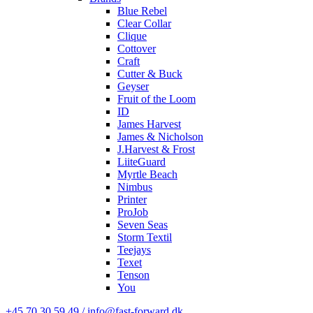
Blue Rebel
Clear Collar
Clique
Cottover
Craft
Cutter & Buck
Geyser
Fruit of the Loom
ID
James Harvest
James & Nicholson
J.Harvest & Frost
LiiteGuard
Myrtle Beach
Nimbus
Printer
ProJob
Seven Seas
Storm Textil
Teejays
Texet
Tenson
You
+45 70 30 59 49 / info@fast-forward.dk