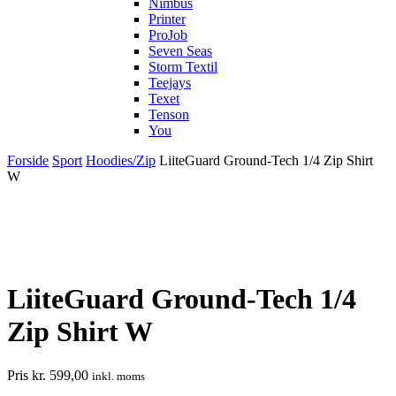
Nimbus
Printer
ProJob
Seven Seas
Storm Textil
Teejays
Texet
Tenson
You
Forside
Sport
Hoodies/Zip
LiiteGuard Ground-Tech 1/4 Zip Shirt
W
LiiteGuard Ground-Tech 1/4
Zip Shirt W
Pris
kr.
599,00
inkl. moms