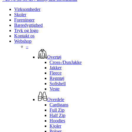
Virksomheder
Skoler
Foreninger
Bæredygtighed
Tryk og logo
Kontakt os
Webshop
–
Overtøj
Cross-/DunJakke
Jakker
Fleece
Regntøj
Softshell
Veste
Overdele
Cardigans
Full Zip
Half Zip
Hoodies
Kjoler
Poloer