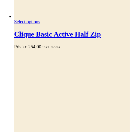
Dette
Select options
vare
har
Clique Basic Active Half Zip
flere
varianter.
Pris
kr.
254,00
inkl. moms
Mulighederne
kan
vælges
på
varesiden