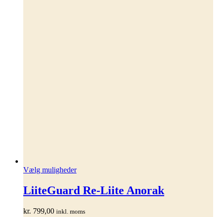
Dette
Vælg muligheder
vare
har
LiiteGuard Re-Liite Anorak
flere
varianter.
kr.
799,00
inkl. moms
Mulighederne