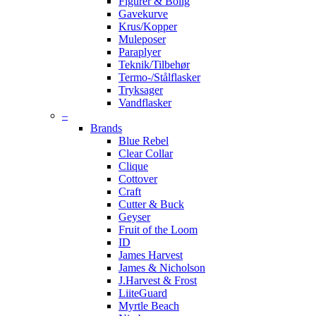
Figurer & Bolig
Gavekurve
Krus/Kopper
Muleposer
Paraplyer
Teknik/Tilbehør
Termo-/Stålflasker
Tryksager
Vandflasker
–
Brands
Blue Rebel
Clear Collar
Clique
Cottover
Craft
Cutter & Buck
Geyser
Fruit of the Loom
ID
James Harvest
James & Nicholson
J.Harvest & Frost
LiiteGuard
Myrtle Beach