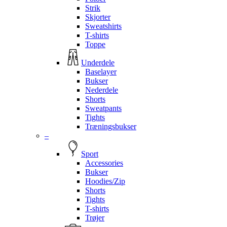
Strik
Skjorter
Sweatshirts
T-shirts
Toppe
Underdele
Baselayer
Bukser
Nederdele
Shorts
Sweatpants
Tights
Træningsbukser
–
Sport
Accessories
Bukser
Hoodies/Zip
Shorts
Tights
T-shirts
Trøjer