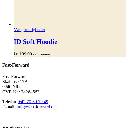
Dette
Vælg muligheder
vare
har
ID Soft Hoodie
flere
varianter.
kr.
199,00
inkl. moms
Mulighederne
kan
Fast-Forward
vælges
på
varesiden
Fast-Forward
Skalhuse 15B
9240 Nibe
CVR Nr.: 34284563
Telefon:
+45 70 30 59 49
E-mail:
info@fast-forward.dk
Kundeservice