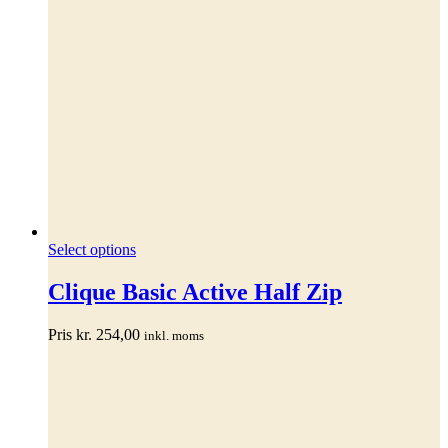
Dette
Select options
vare
har
Clique Basic Active Half Zip
flere
varianter.
Pris
kr.
254,00
inkl. moms
Mulighederne
kan
vælges
på
varesiden