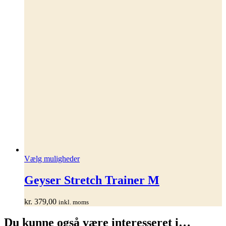
Dette
Vælg muligheder
vare
har
Geyser Stretch Trainer M
flere
varianter.
kr.
379,00
inkl. moms
Mulighederne
kan
Du kunne også være interesseret i…
vælges