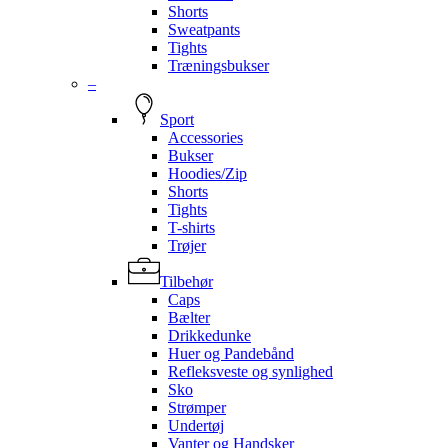
Shorts
Sweatpants
Tights
Træningsbukser
–
Sport
Accessories
Bukser
Hoodies/Zip
Shorts
Tights
T-shirts
Trøjer
Tilbehør
Caps
Bælter
Drikkedunke
Huer og Pandebånd
Refleksveste og synlighed
Sko
Strømper
Undertøj
Vanter og Handsker