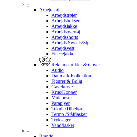
–
Arbejdstøj
Arbejdstrøjer
Arbejdsbukser
Arbejdsjakke
Arbejdsovertøj
Arbejdsshorts
Arbejds Sweats/Zip
Arbejdsvest
Fleecejakke
Reklameartikler & Gaver
Audio
Danmark Kollektion
Figurer & Bolig
Gavekurve
Krus/Kopper
Muleposer
Paraplyer
Teknik/Tilbehør
Termo-/Stålflasker
Tryksager
Vandflasker
–
Brands