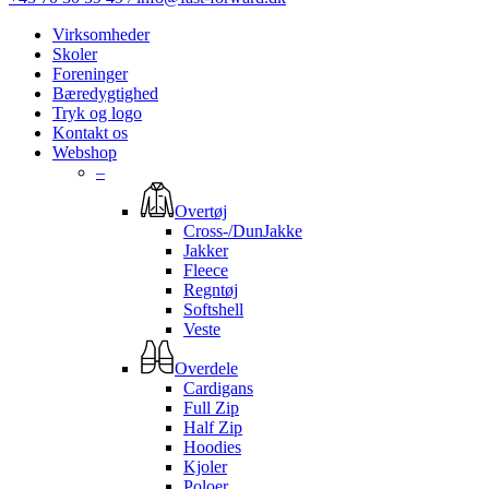
Virksomheder
Skoler
Foreninger
Bæredygtighed
Tryk og logo
Kontakt os
Webshop
–
Overtøj
Cross-/DunJakke
Jakker
Fleece
Regntøj
Softshell
Veste
Overdele
Cardigans
Full Zip
Half Zip
Hoodies
Kjoler
Poloer