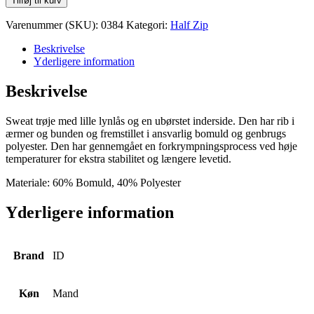
Tilføj til kurv
Wear
Care
Varenummer (SKU):
0384
Kategori:
Half Zip
Sweat
Zip
Beskrivelse
antal
Yderligere information
Beskrivelse
Sweat trøje med lille lynlås og en ubørstet inderside. Den har rib i
ærmer og bunden og fremstillet i ansvarlig bomuld og genbrugs
polyester. Den har gennemgået en forkrympningsprocess ved høje
temperaturer for ekstra stabilitet og længere levetid.
Materiale: 60% Bomuld, 40% Polyester
Yderligere information
Brand
ID
Køn
Mand