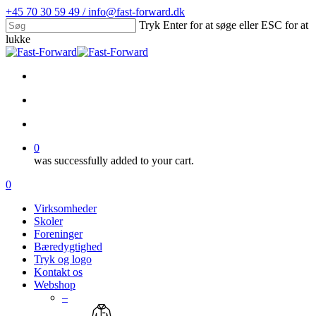
Skip
+45 70 30 59 49 / info@fast-forward.dk
to
Tryk Enter for at søge eller ESC for at
main
lukke
content
Close
Search
facebook
linkedin
search
account
0
was successfully added to your cart.
Menu
search
account
0
Menu
Virksomheder
Skoler
Foreninger
Bæredygtighed
Tryk og logo
Kontakt os
Webshop
–