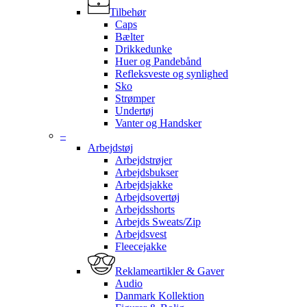
Tilbehør
Caps
Bælter
Drikkedunke
Huer og Pandebånd
Refleksveste og synlighed
Sko
Strømper
Undertøj
Vanter og Handsker
–
Arbejdstøj
Arbejdstrøjer
Arbejdsbukser
Arbejdsjakke
Arbejdsovertøj
Arbejdsshorts
Arbejds Sweats/Zip
Arbejdsvest
Fleecejakke
Reklameartikler & Gaver
Audio
Danmark Kollektion