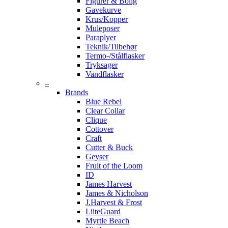
Figurer & Bolig
Gavekurve
Krus/Kopper
Muleposer
Paraplyer
Teknik/Tilbehør
Termo-/Stålflasker
Tryksager
Vandflasker
–
Brands
Blue Rebel
Clear Collar
Clique
Cottover
Craft
Cutter & Buck
Geyser
Fruit of the Loom
ID
James Harvest
James & Nicholson
J.Harvest & Frost
LiiteGuard
Myrtle Beach