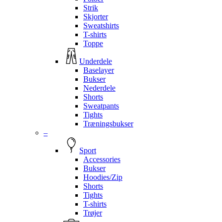
Strik
Skjorter
Sweatshirts
T-shirts
Toppe
Underdele
Baselayer
Bukser
Nederdele
Shorts
Sweatpants
Tights
Træningsbukser
–
Sport
Accessories
Bukser
Hoodies/Zip
Shorts
Tights
T-shirts
Trøjer