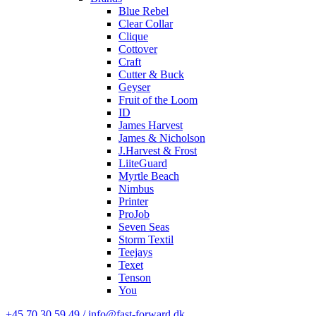
Blue Rebel
Clear Collar
Clique
Cottover
Craft
Cutter & Buck
Geyser
Fruit of the Loom
ID
James Harvest
James & Nicholson
J.Harvest & Frost
LiiteGuard
Myrtle Beach
Nimbus
Printer
ProJob
Seven Seas
Storm Textil
Teejays
Texet
Tenson
You
+45 70 30 59 49 / info@fast-forward.dk