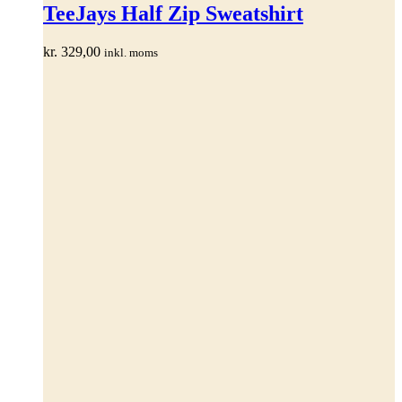
har
TeeJays Half Zip Sweatshirt
flere
varianter.
kr.
329,00
inkl. moms
Mulighederne
kan
vælges
på
varesiden