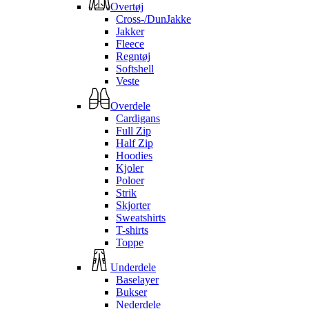
Overtøj
Cross-/DunJakke
Jakker
Fleece
Regntøj
Softshell
Veste
Overdele
Cardigans
Full Zip
Half Zip
Hoodies
Kjoler
Poloer
Strik
Skjorter
Sweatshirts
T-shirts
Toppe
Underdele
Baselayer
Bukser
Nederdele