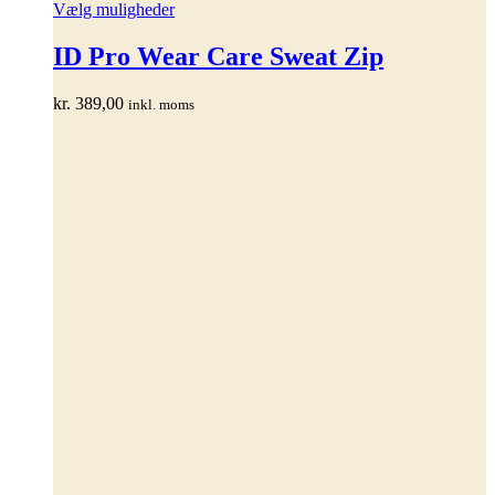
Dette
Vælg muligheder
vare
har
ID Pro Wear Care Sweat Zip
flere
varianter.
kr.
389,00
inkl. moms
Mulighederne
kan
vælges
på
varesiden