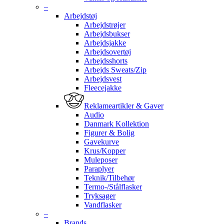
–
Arbejdstøj
Arbejdstrøjer
Arbejdsbukser
Arbejdsjakke
Arbejdsovertøj
Arbejdsshorts
Arbejds Sweats/Zip
Arbejdsvest
Fleecejakke
Reklameartikler & Gaver
Audio
Danmark Kollektion
Figurer & Bolig
Gavekurve
Krus/Kopper
Muleposer
Paraplyer
Teknik/Tilbehør
Termo-/Stålflasker
Tryksager
Vandflasker
–
Brands