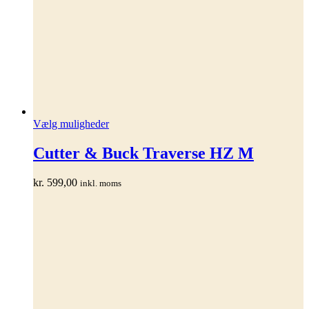
Dette
Vælg muligheder
vare
har
Cutter & Buck Traverse HZ M
flere
varianter.
kr.
599,00
inkl. moms
Mulighederne
kan
vælges
på
varesiden