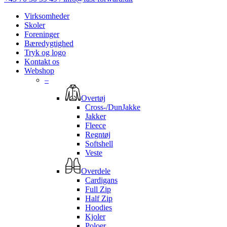
Virksomheder
Skoler
Foreninger
Bæredygtighed
Tryk og logo
Kontakt os
Webshop
–
Overtøj
Cross-/DunJakke
Jakker
Fleece
Regntøj
Softshell
Veste
Overdele
Cardigans
Full Zip
Half Zip
Hoodies
Kjoler
Poloer