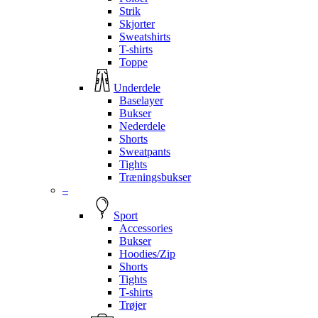
Strik
Skjorter
Sweatshirts
T-shirts
Toppe
Underdele
Baselayer
Bukser
Nederdele
Shorts
Sweatpants
Tights
Træningsbukser
–
Sport
Accessories
Bukser
Hoodies/Zip
Shorts
Tights
T-shirts
Trøjer