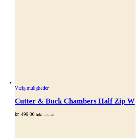
Dette
Vælg muligheder
vare
har
Cutter & Buck Chambers Half Zip W
flere
varianter.
kr.
499,00
inkl. moms
Mulighederne
kan
vælges
på
varesiden