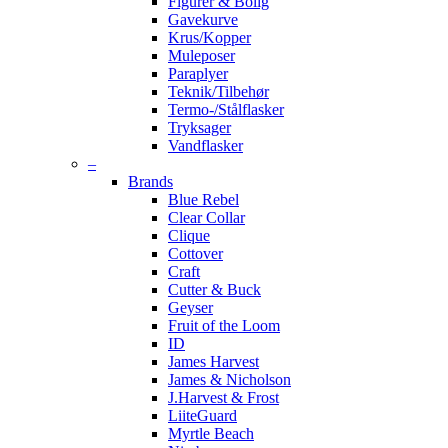
Figurer & Bolig
Gavekurve
Krus/Kopper
Muleposer
Paraplyer
Teknik/Tilbehør
Termo-/Stålflasker
Tryksager
Vandflasker
–
Brands
Blue Rebel
Clear Collar
Clique
Cottover
Craft
Cutter & Buck
Geyser
Fruit of the Loom
ID
James Harvest
James & Nicholson
J.Harvest & Frost
LiiteGuard
Myrtle Beach