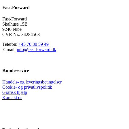
kan
Fast-Forward
vælges
på
varesiden
Fast-Forward
Skalhuse 15B
9240 Nibe
CVR Nr.: 34284563
Telefon:
+45 70 30 59 49
E-mail:
info@fast-forward.dk
Kundeservice
Handels- og leveringsbetingelser
Cookie- og privatlivspolitik
Grafisk hjælp
Kontakt os