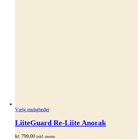
Dette
Vælg muligheder
vare
har
LiiteGuard Re-Liite Anorak
flere
varianter.
kr.
799,00
inkl. moms
Mulighederne