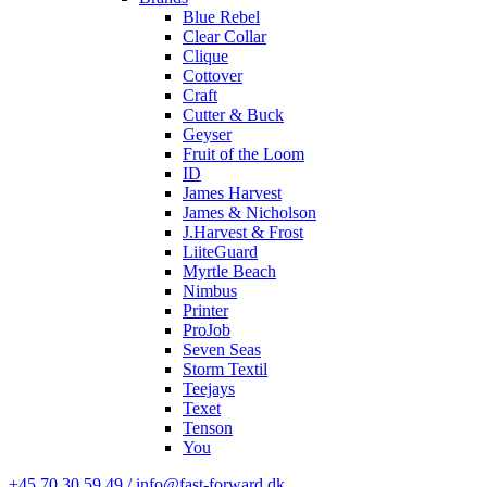
Blue Rebel
Clear Collar
Clique
Cottover
Craft
Cutter & Buck
Geyser
Fruit of the Loom
ID
James Harvest
James & Nicholson
J.Harvest & Frost
LiiteGuard
Myrtle Beach
Nimbus
Printer
ProJob
Seven Seas
Storm Textil
Teejays
Texet
Tenson
You
+45 70 30 59 49 / info@fast-forward.dk