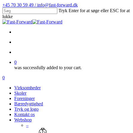
Skip
+45 70 30 59 49 / info@fast-forward.dk
to
Tryk Enter for at søge eller ESC for at
main
lukke
content
Close
Search
facebook
linkedin
search
account
0
was successfully added to your cart.
Menu
search
account
0
Menu
Virksomheder
Skoler
Foreninger
Bæredygtighed
Tryk og logo
Kontakt os
Webshop
–