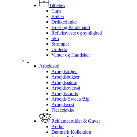
Tilbehør
Caps
Bælter
Drikkedunke
Huer og Pandebånd
Refleksveste og synlighed
Sko
Strømper
Undertøj
Vanter og Handsker
–
Arbejdstøj
Arbejdstrøjer
Arbejdsbukser
Arbejdsjakke
Arbejdsovertøj
Arbejdsshorts
Arbejds Sweats/Zip
Arbejdsvest
Fleecejakke
Reklameartikler & Gaver
Audio
Danmark Kollektion