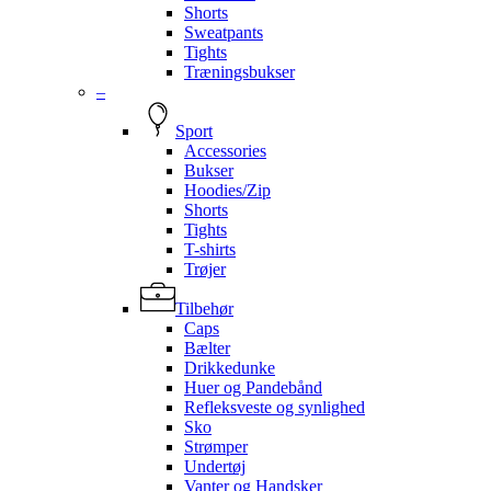
Shorts
Sweatpants
Tights
Træningsbukser
–
Sport
Accessories
Bukser
Hoodies/Zip
Shorts
Tights
T-shirts
Trøjer
Tilbehør
Caps
Bælter
Drikkedunke
Huer og Pandebånd
Refleksveste og synlighed
Sko
Strømper
Undertøj
Vanter og Handsker