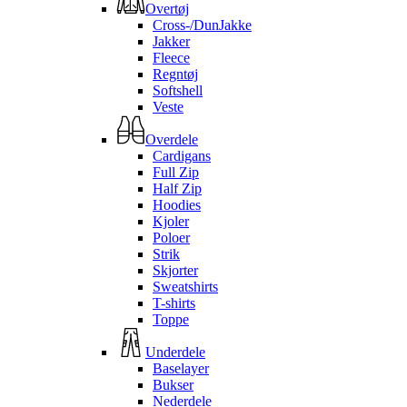
Overtøj
Cross-/DunJakke
Jakker
Fleece
Regntøj
Softshell
Veste
Overdele
Cardigans
Full Zip
Half Zip
Hoodies
Kjoler
Poloer
Strik
Skjorter
Sweatshirts
T-shirts
Toppe
Underdele
Baselayer
Bukser
Nederdele