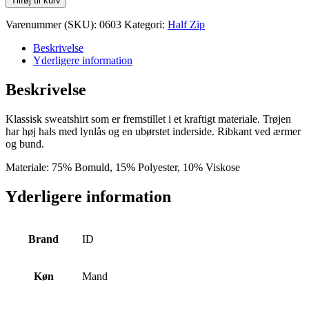
Tilføj til kurv
-
Zip
Varenummer (SKU):
0603
Kategori:
Half Zip
antal
Beskrivelse
Yderligere information
Beskrivelse
Klassisk sweatshirt som er fremstillet i et kraftigt materiale. Trøjen
har høj hals med lynlås og en ubørstet inderside. Ribkant ved ærmer
og bund.
Materiale: 75% Bomuld, 15% Polyester, 10% Viskose
Yderligere information
Brand
ID
Køn
Mand