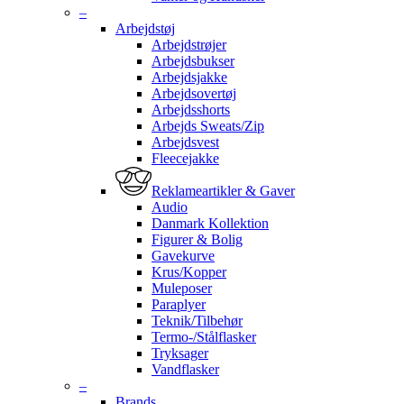
–
Arbejdstøj
Arbejdstrøjer
Arbejdsbukser
Arbejdsjakke
Arbejdsovertøj
Arbejdsshorts
Arbejds Sweats/Zip
Arbejdsvest
Fleecejakke
Reklameartikler & Gaver
Audio
Danmark Kollektion
Figurer & Bolig
Gavekurve
Krus/Kopper
Muleposer
Paraplyer
Teknik/Tilbehør
Termo-/Stålflasker
Tryksager
Vandflasker
–
Brands