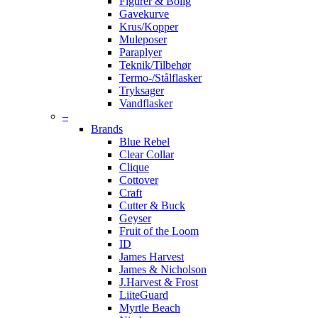
Figurer & Bolig
Gavekurve
Krus/Kopper
Muleposer
Paraplyer
Teknik/Tilbehør
Termo-/Stålflasker
Tryksager
Vandflasker
–
Brands
Blue Rebel
Clear Collar
Clique
Cottover
Craft
Cutter & Buck
Geyser
Fruit of the Loom
ID
James Harvest
James & Nicholson
J.Harvest & Frost
LiiteGuard
Myrtle Beach