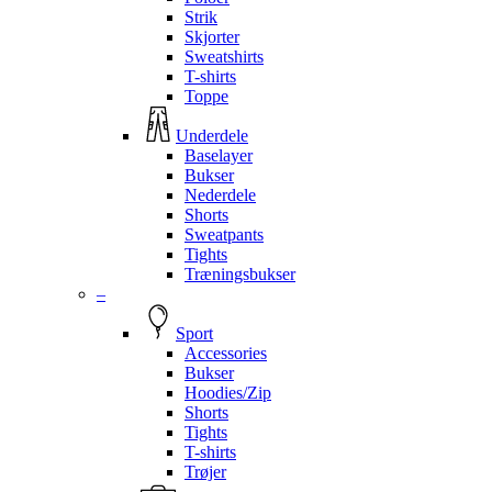
Strik
Skjorter
Sweatshirts
T-shirts
Toppe
Underdele
Baselayer
Bukser
Nederdele
Shorts
Sweatpants
Tights
Træningsbukser
–
Sport
Accessories
Bukser
Hoodies/Zip
Shorts
Tights
T-shirts
Trøjer