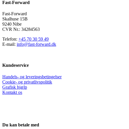
Fast-Forward
vælges
på
varesiden
Fast-Forward
Skalhuse 15B
9240 Nibe
CVR Nr.: 34284563
Telefon:
+45 70 30 59 49
E-mail:
info@fast-forward.dk
Kundeservice
Handels- og leveringsbetingelser
Cookie- og privatlivspolitik
Grafisk hjælp
Kontakt os
Du kan betale med