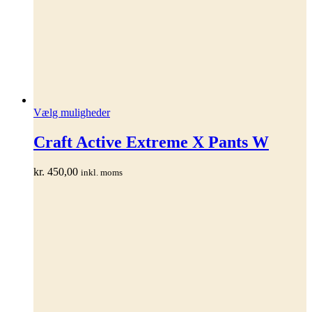
Dette
Vælg muligheder
vare
har
Craft Active Extreme X Pants W
flere
varianter.
kr.
450,00
inkl. moms
Mulighederne
kan
vælges
på
varesiden