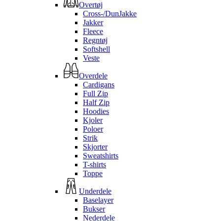
Overtøj
Cross-/DunJakke
Jakker
Fleece
Regntøj
Softshell
Veste
Overdele
Cardigans
Full Zip
Half Zip
Hoodies
Kjoler
Poloer
Strik
Skjorter
Sweatshirts
T-shirts
Toppe
Underdele
Baselayer
Bukser
Nederdele