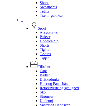
Shorts
Sweatpants
Tights
Træningsbukser
–
Sport
Accessories
Bukser
Hoodies/Zip
Shorts
Tights
T-shirts
Trøjer
Tilbehør
Caps
Bælter
Drikkedunke
Huer og Pandebånd
Refleksveste og synlighed
Sko
Strømper
Undertøj
Vanter og Handsker