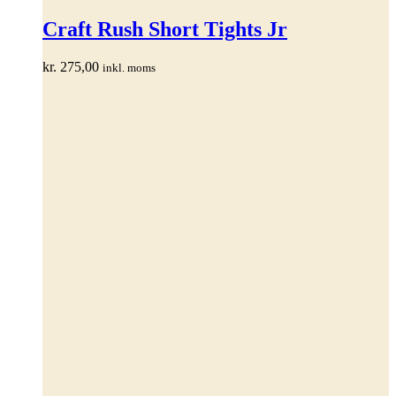
vare
har
Craft Rush Short Tights Jr
flere
varianter.
kr.
275,00
inkl. moms
Mulighederne
kan
vælges
på
varesiden