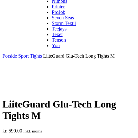
Nimbus
Printer
ProJob
Seven Seas
Storm Textil
Teejays
Texet
Tenson
You
Forside
Sport
Tights
LiiteGuard Glu-Tech Long Tights M
LiiteGuard Glu-Tech Long
Tights M
kr.
599,00
inkl. moms