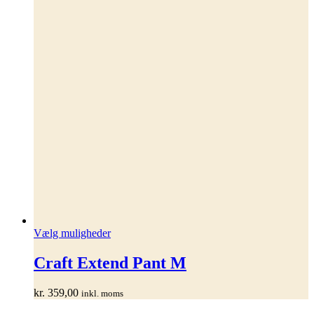
Dette
Vælg muligheder
vare
har
Craft Extend Pant M
flere
varianter.
kr.
359,00
inkl. moms
Mulighederne
kan