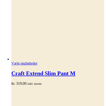
Dette
Vælg muligheder
vare
har
Craft Extend Slim Pant M
flere
varianter.
kr.
319,00
inkl. moms
Mulighederne
kan
vælges
på
varesiden