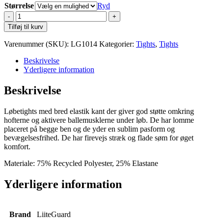
Størrelse
Ryd
LiiteGuard
Glu-
Tilføj til kurv
Tech
Long
Varenummer (SKU):
LG1014
Kategorier:
Tights
,
Tights
Tights
M
Beskrivelse
antal
Yderligere information
Beskrivelse
Løbetights med bred elastik kant der giver god støtte omkring
hofterne og aktivere ballemusklerne under løb. De har lomme
placeret på begge ben og de yder en sublim pasform og
bevægelsesfrihed. De har firevejs stræk og flade søm for øget
komfort.
Materiale: 75% Recycled Polyester, 25% Elastane
Yderligere information
Brand
LiiteGuard