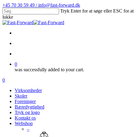
Skip
+45 70 30 59 49 / info@fast-forward.dk
to
Tryk Enter for at søge eller ESC for at
main
lukke
content
Close
Search
facebook
linkedin
search
account
0
was successfully added to your cart.
Menu
search
account
0
Menu
Virksomheder
Skoler
Foreninger
Bæredygtighed
Tryk og logo
Kontakt os
Webshop
–