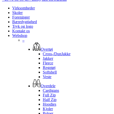
Virksomheder
Skoler
Foreninger
Bæredygtighed
Tryk og logo
Kontakt os
Webshop
–
Overtøj
Cross-/DunJakke
Jakker
Fleece
Regntøj
Softshell
Veste
Overdele
Cardigans
Full Zip
Half Zip
Hoodies
Kjoler
Poloer