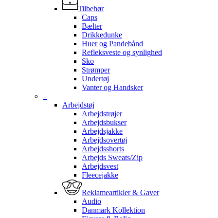
Tilbehør
Caps
Bælter
Drikkedunke
Huer og Pandebånd
Refleksveste og synlighed
Sko
Strømper
Undertøj
Vanter og Handsker
–
Arbejdstøj
Arbejdstrøjer
Arbejdsbukser
Arbejdsjakke
Arbejdsovertøj
Arbejdsshorts
Arbejds Sweats/Zip
Arbejdsvest
Fleecejakke
Reklameartikler & Gaver
Audio
Danmark Kollektion