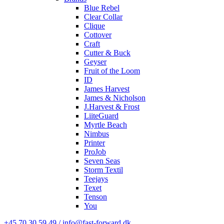
Blue Rebel
Clear Collar
Clique
Cottover
Craft
Cutter & Buck
Geyser
Fruit of the Loom
ID
James Harvest
James & Nicholson
J.Harvest & Frost
LiiteGuard
Myrtle Beach
Nimbus
Printer
ProJob
Seven Seas
Storm Textil
Teejays
Texet
Tenson
You
+45 70 30 59 49 / info@fast-forward.dk