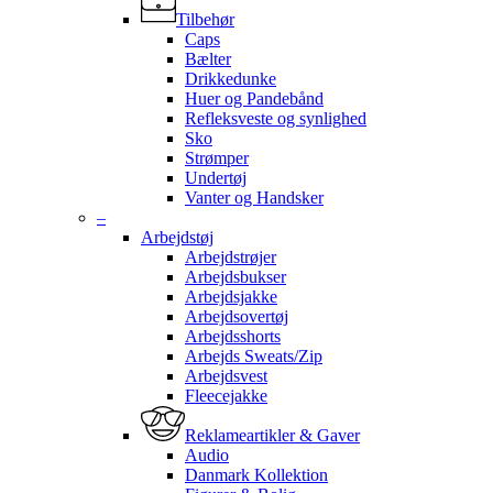
Tilbehør
Caps
Bælter
Drikkedunke
Huer og Pandebånd
Refleksveste og synlighed
Sko
Strømper
Undertøj
Vanter og Handsker
–
Arbejdstøj
Arbejdstrøjer
Arbejdsbukser
Arbejdsjakke
Arbejdsovertøj
Arbejdsshorts
Arbejds Sweats/Zip
Arbejdsvest
Fleecejakke
Reklameartikler & Gaver
Audio
Danmark Kollektion