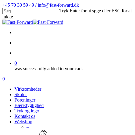
Skip
+45 70 30 59 49 / info@fast-forward.dk
to
Tryk Enter for at søge eller ESC for at
main
lukke
content
Close
Search
facebook
linkedin
search
account
0
was successfully added to your cart.
Menu
search
account
0
Menu
Virksomheder
Skoler
Foreninger
Bæredygtighed
Tryk og logo
Kontakt os
Webshop
–