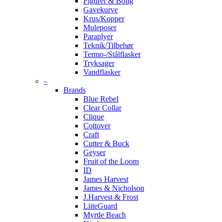
Figurer & Bolig
Gavekurve
Krus/Kopper
Muleposer
Paraplyer
Teknik/Tilbehør
Termo-/Stålflasker
Tryksager
Vandflasker
–
Brands
Blue Rebel
Clear Collar
Clique
Cottover
Craft
Cutter & Buck
Geyser
Fruit of the Loom
ID
James Harvest
James & Nicholson
J.Harvest & Frost
LiiteGuard
Myrtle Beach