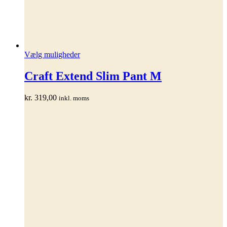
Dette
Vælg muligheder
vare
har
Craft Extend Slim Pant M
flere
varianter.
kr.
319,00
inkl. moms
Mulighederne
kan
vælges
på
varesiden