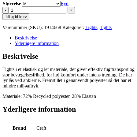
Størrelse
Ryd
Craft
Rush
Tilføj til kurv
2.0
Short
Varenummer (SKU):
1914668
Kategorier:
Tights
,
Tights
Tights
W
Beskrivelse
antal
Yderligere information
Beskrivelse
Tights i et elastisk og let materiale, der giver effektiv fugttransport og
stor bevægelsesfrihed, for høj komfort under intens træning. De har
lynlås ved anklerne. Fremstillet i genanvendt polyester så det har et
mindre miljøaftryk.
Materiale: 72% Recycled polyester, 28% Elastan
Yderligere information
Brand
Craft