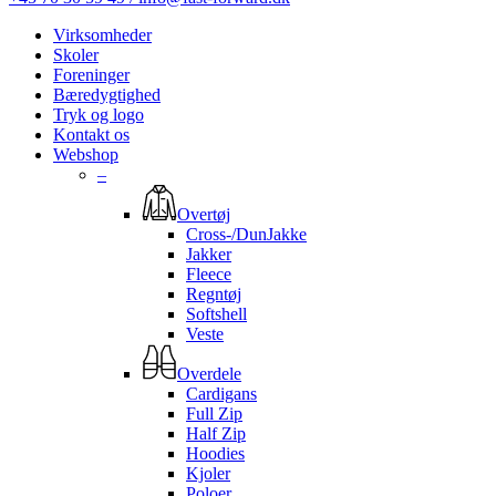
Virksomheder
Skoler
Foreninger
Bæredygtighed
Tryk og logo
Kontakt os
Webshop
–
Overtøj
Cross-/DunJakke
Jakker
Fleece
Regntøj
Softshell
Veste
Overdele
Cardigans
Full Zip
Half Zip
Hoodies
Kjoler
Poloer