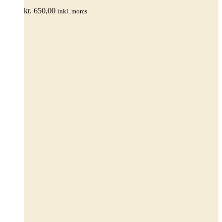
kan
kr.
650,00
inkl. moms
vælges
på
varesiden