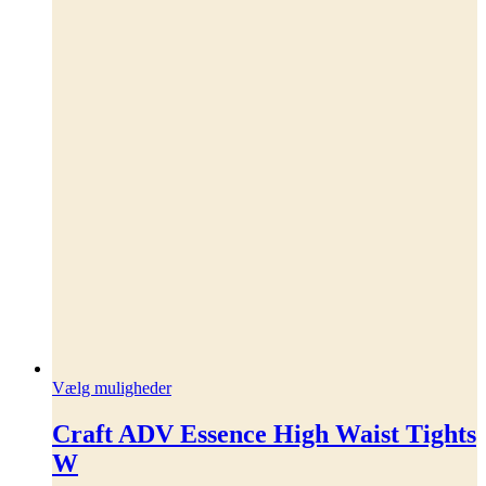
Dette
Vælg muligheder
vare
har
Craft ADV Essence High Waist Tights
flere
W
varianter.
Mulighederne