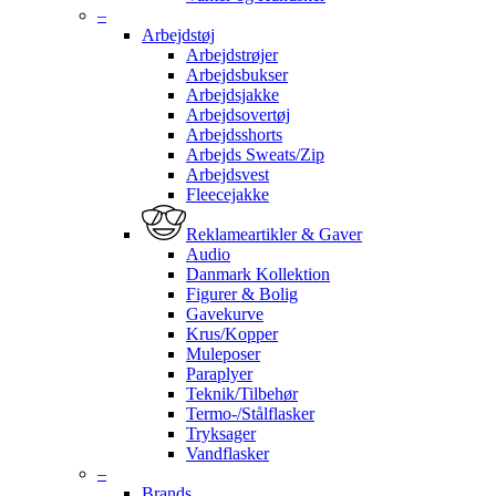
–
Arbejdstøj
Arbejdstrøjer
Arbejdsbukser
Arbejdsjakke
Arbejdsovertøj
Arbejdsshorts
Arbejds Sweats/Zip
Arbejdsvest
Fleecejakke
Reklameartikler & Gaver
Audio
Danmark Kollektion
Figurer & Bolig
Gavekurve
Krus/Kopper
Muleposer
Paraplyer
Teknik/Tilbehør
Termo-/Stålflasker
Tryksager
Vandflasker
–
Brands