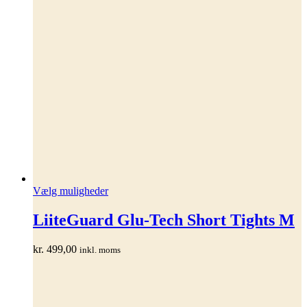
Dette
Vælg muligheder
vare
har
LiiteGuard Glu-Tech Short Tights M
flere
varianter.
kr.
499,00
inkl. moms
Mulighederne
kan
vælges
på
varesiden