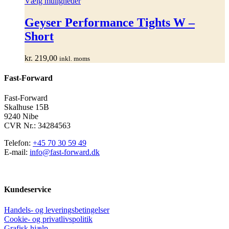
Dette
Vælg muligheder
vare
har
Geyser Performance Tights W –
flere
Short
varianter.
Mulighederne
kan
kr.
219,00
inkl. moms
vælges
på
Fast-Forward
varesiden
Fast-Forward
Skalhuse 15B
9240 Nibe
CVR Nr.: 34284563
Telefon:
+45 70 30 59 49
E-mail:
info@fast-forward.dk
Kundeservice
Handels- og leveringsbetingelser
Cookie- og privatlivspolitik
Grafisk hjælp