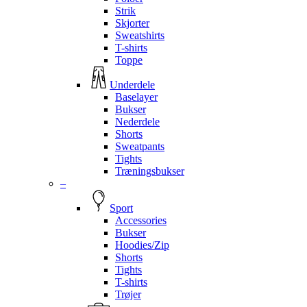
Strik
Skjorter
Sweatshirts
T-shirts
Toppe
Underdele
Baselayer
Bukser
Nederdele
Shorts
Sweatpants
Tights
Træningsbukser
–
Sport
Accessories
Bukser
Hoodies/Zip
Shorts
Tights
T-shirts
Trøjer