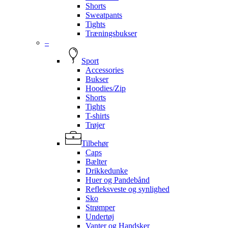
Shorts
Sweatpants
Tights
Træningsbukser
–
Sport
Accessories
Bukser
Hoodies/Zip
Shorts
Tights
T-shirts
Trøjer
Tilbehør
Caps
Bælter
Drikkedunke
Huer og Pandebånd
Refleksveste og synlighed
Sko
Strømper
Undertøj
Vanter og Handsker