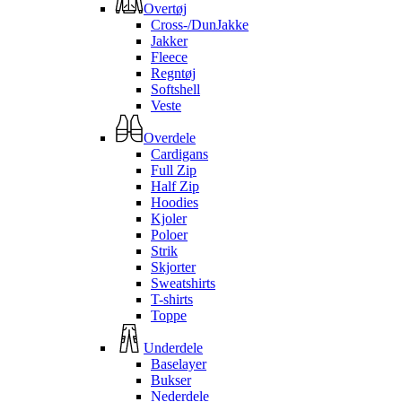
Overtøj
Cross-/DunJakke
Jakker
Fleece
Regntøj
Softshell
Veste
Overdele
Cardigans
Full Zip
Half Zip
Hoodies
Kjoler
Poloer
Strik
Skjorter
Sweatshirts
T-shirts
Toppe
Underdele
Baselayer
Bukser
Nederdele