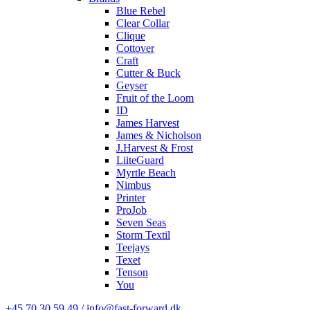
Blue Rebel
Clear Collar
Clique
Cottover
Craft
Cutter & Buck
Geyser
Fruit of the Loom
ID
James Harvest
James & Nicholson
J.Harvest & Frost
LiiteGuard
Myrtle Beach
Nimbus
Printer
ProJob
Seven Seas
Storm Textil
Teejays
Texet
Tenson
You
+45 70 30 59 49 / info@fast-forward.dk