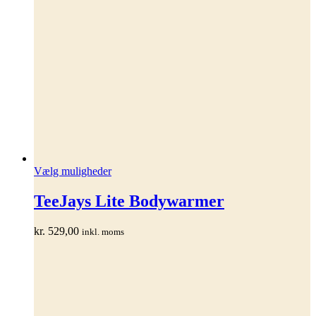
Dette
Vælg muligheder
vare
har
TeeJays Lite Bodywarmer
flere
varianter.
kr.
529,00
inkl. moms
Mulighederne
kan
vælges
på
varesiden