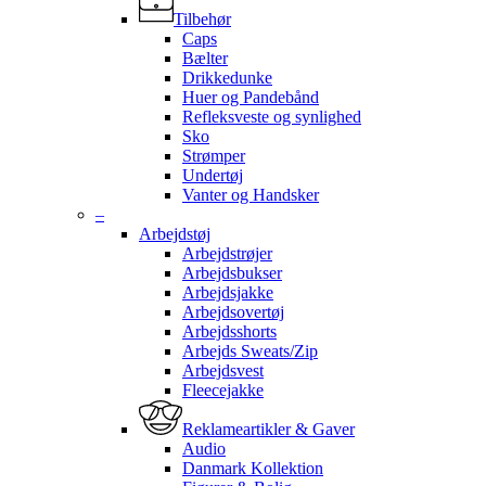
Tilbehør
Caps
Bælter
Drikkedunke
Huer og Pandebånd
Refleksveste og synlighed
Sko
Strømper
Undertøj
Vanter og Handsker
–
Arbejdstøj
Arbejdstrøjer
Arbejdsbukser
Arbejdsjakke
Arbejdsovertøj
Arbejdsshorts
Arbejds Sweats/Zip
Arbejdsvest
Fleecejakke
Reklameartikler & Gaver
Audio
Danmark Kollektion