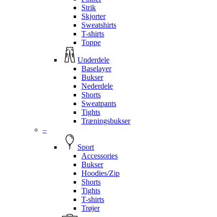
Strik
Skjorter
Sweatshirts
T-shirts
Toppe
Underdele
Baselayer
Bukser
Nederdele
Shorts
Sweatpants
Tights
Træningsbukser
–
Sport
Accessories
Bukser
Hoodies/Zip
Shorts
Tights
T-shirts
Trøjer