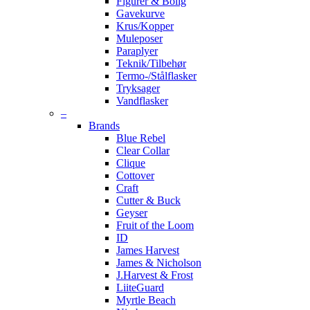
Figurer & Bolig
Gavekurve
Krus/Kopper
Muleposer
Paraplyer
Teknik/Tilbehør
Termo-/Stålflasker
Tryksager
Vandflasker
–
Brands
Blue Rebel
Clear Collar
Clique
Cottover
Craft
Cutter & Buck
Geyser
Fruit of the Loom
ID
James Harvest
James & Nicholson
J.Harvest & Frost
LiiteGuard
Myrtle Beach