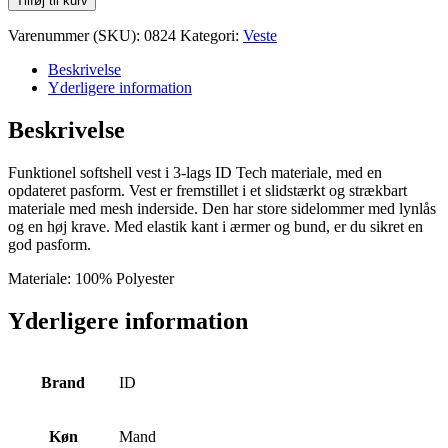
Tilføj til kurv
Softshell
Vest
Varenummer (SKU):
0824
Kategori:
Veste
antal
Beskrivelse
Yderligere information
Beskrivelse
Funktionel softshell vest i 3-lags ID Tech materiale, med en
opdateret pasform. Vest er fremstillet i et slidstærkt og strækbart
materiale med mesh inderside. Den har store sidelommer med lynlås
og en høj krave. Med elastik kant i ærmer og bund, er du sikret en
god pasform.
Materiale: 100% Polyester
Yderligere information
Brand
ID
Køn
Mand