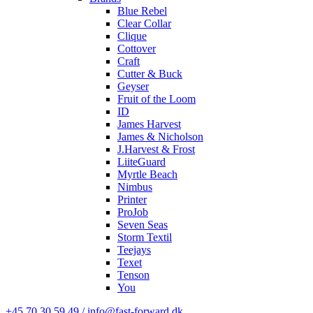
Blue Rebel
Clear Collar
Clique
Cottover
Craft
Cutter & Buck
Geyser
Fruit of the Loom
ID
James Harvest
James & Nicholson
J.Harvest & Frost
LiiteGuard
Myrtle Beach
Nimbus
Printer
ProJob
Seven Seas
Storm Textil
Teejays
Texet
Tenson
You
+45 70 30 59 49 / info@fast-forward.dk