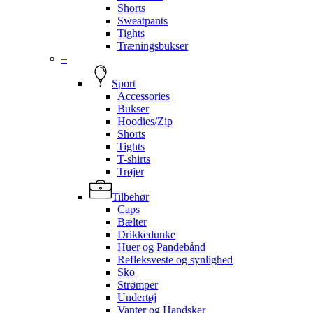
Shorts
Sweatpants
Tights
Træningsbukser
–
Sport
Accessories
Bukser
Hoodies/Zip
Shorts
Tights
T-shirts
Trøjer
Tilbehør
Caps
Bælter
Drikkedunke
Huer og Pandebånd
Refleksveste og synlighed
Sko
Strømper
Undertøj
Vanter og Handsker