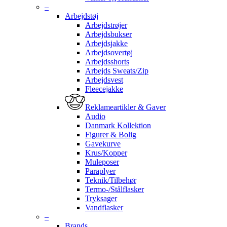
–
Arbejdstøj
Arbejdstrøjer
Arbejdsbukser
Arbejdsjakke
Arbejdsovertøj
Arbejdsshorts
Arbejds Sweats/Zip
Arbejdsvest
Fleecejakke
Reklameartikler & Gaver
Audio
Danmark Kollektion
Figurer & Bolig
Gavekurve
Krus/Kopper
Muleposer
Paraplyer
Teknik/Tilbehør
Termo-/Stålflasker
Tryksager
Vandflasker
–
Brands