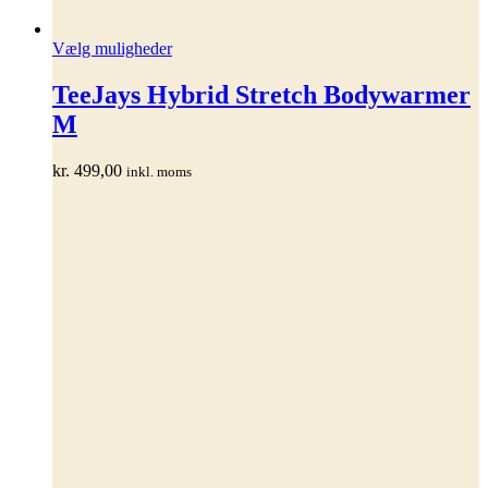
Dette
Vælg muligheder
vare
har
TeeJays Hybrid Stretch Bodywarmer
flere
M
varianter.
Mulighederne
kan
kr.
499,00
inkl. moms
vælges
på
varesiden