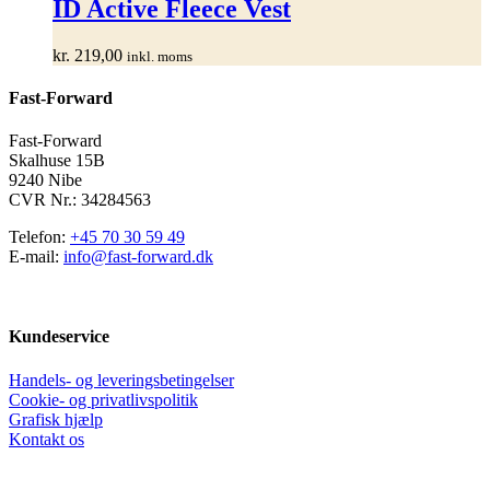
har
ID Active Fleece Vest
flere
varianter.
kr.
219,00
inkl. moms
Mulighederne
kan
Fast-Forward
vælges
på
varesiden
Fast-Forward
Skalhuse 15B
9240 Nibe
CVR Nr.: 34284563
Telefon:
+45 70 30 59 49
E-mail:
info@fast-forward.dk
Kundeservice
Handels- og leveringsbetingelser
Cookie- og privatlivspolitik
Grafisk hjælp
Kontakt os