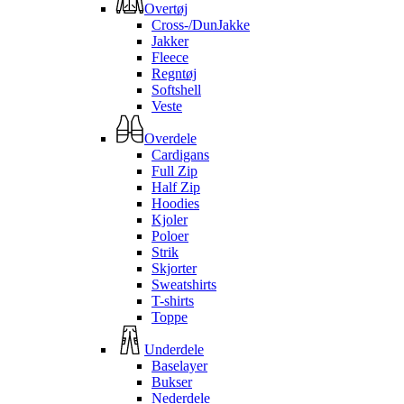
Overtøj
Cross-/DunJakke
Jakker
Fleece
Regntøj
Softshell
Veste
Overdele
Cardigans
Full Zip
Half Zip
Hoodies
Kjoler
Poloer
Strik
Skjorter
Sweatshirts
T-shirts
Toppe
Underdele
Baselayer
Bukser
Nederdele