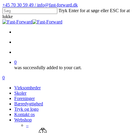
Skip
+45 70 30 59 49 / info@fast-forward.dk
to
Tryk Enter for at søge eller ESC for at
main
lukke
content
Close
Search
facebook
linkedin
search
account
0
was successfully added to your cart.
Menu
search
account
0
Menu
Virksomheder
Skoler
Foreninger
Bæredygtighed
Tryk og logo
Kontakt os
Webshop
–