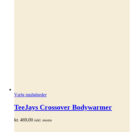
Dette
Vælg muligheder
vare
har
TeeJays Crossover Bodywarmer
flere
varianter.
kr.
469,00
inkl. moms
Mulighederne
kan
vælges