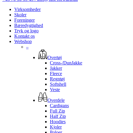
Virksomheder
Skoler
Foreninger
Bæredygtighed
Tryk og logo
Kontakt os
Webshop
–
Overtøj
Cross-/DunJakke
Jakker
Fleece
Regntøj
Softshell
Veste
Overdele
Cardigans
Full Zip
Half Zip
Hoodies
Kjoler
Poloer