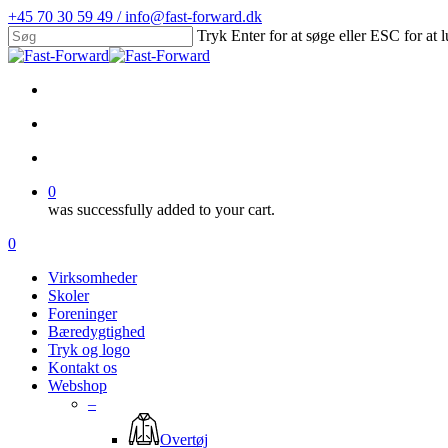
Skip
+45 70 30 59 49 / info@fast-forward.dk
to
Tryk Enter for at søge eller ESC for at 
main
Close
content
Search
facebook
linkedin
search
account
0
was successfully added to your cart.
Menu
search
account
0
Menu
Virksomheder
Skoler
Foreninger
Bæredygtighed
Tryk og logo
Kontakt os
Webshop
–
Overtøj