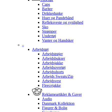
Caps
Bælter
Drikkedunke
Huer og Pandebånd
Refleksveste og synlighed
Sko
Strømper
Undertøj
Vanter og Handsker
–
Arbejdstøj
Arbejdstrøjer
Arbejdsbukser
Arbejdsjakke
Arbejdsovertøj
Arbejdsshorts
Arbejds Sweats/Zip
Arbejdsvest
Fleecejakke
Reklameartikler & Gaver
Audio
Danmark Kollektion
Figurer & Bolig