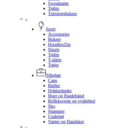
Sweatpants
Tights
Træningsbukser
–
Sport
Accessories
Bukser
Hoodies/Zip
Shorts
Tights
T-shirts
Trøjer
Tilbehør
Caps
Bælter
Drikkedunke
Huer og Pandebånd
Refleksveste og synlighed
Sko
Strømper
Undertøj
Vanter og Handsker
–