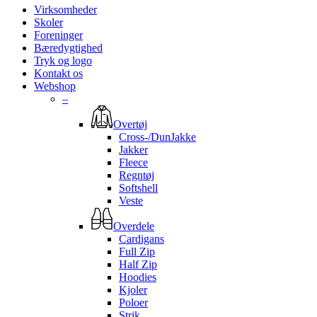
Virksomheder
Skoler
Foreninger
Bæredygtighed
Tryk og logo
Kontakt os
Webshop
–
Overtøj
Cross-/DunJakke
Jakker
Fleece
Regntøj
Softshell
Veste
Overdele
Cardigans
Full Zip
Half Zip
Hoodies
Kjoler
Poloer
Strik