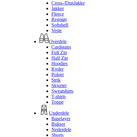
Cross-/DunJakke
Jakker
Fleece
Regntøj
Softshell
Veste
Overdele
Cardigans
Full Zip
Half Zip
Hoodies
Kjoler
Poloer
Strik
Skjorter
Sweatshirts
T-shirts
Toppe
Underdele
Baselayer
Bukser
Nederdele
Shorts