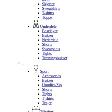
Skjorter
Sweatshirts
T-shirts
Toppe
Underdele
Baselayer
Bukser
Nederdele
Shorts
Sweatpants
Tights
Træningsbukser
–
Sport
Accessories
Bukser
Hoodies/Zip
Shorts
Tights
T-shirts
Trøjer
Tilbehør