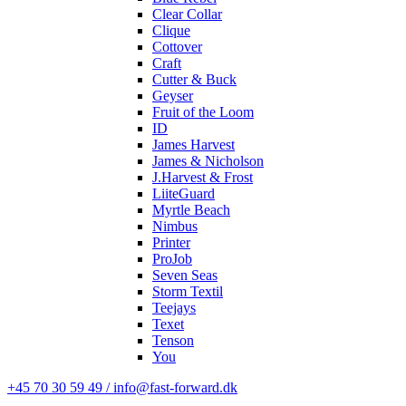
Clear Collar
Clique
Cottover
Craft
Cutter & Buck
Geyser
Fruit of the Loom
ID
James Harvest
James & Nicholson
J.Harvest & Frost
LiiteGuard
Myrtle Beach
Nimbus
Printer
ProJob
Seven Seas
Storm Textil
Teejays
Texet
Tenson
You
+45 70 30 59 49 / info@fast-forward.dk