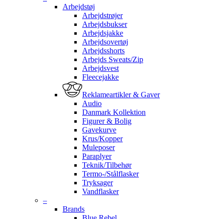
Arbejdstøj
Arbejdstrøjer
Arbejdsbukser
Arbejdsjakke
Arbejdsovertøj
Arbejdsshorts
Arbejds Sweats/Zip
Arbejdsvest
Fleecejakke
Reklameartikler & Gaver
Audio
Danmark Kollektion
Figurer & Bolig
Gavekurve
Krus/Kopper
Muleposer
Paraplyer
Teknik/Tilbehør
Termo-/Stålflasker
Tryksager
Vandflasker
–
Brands
Blue Rebel