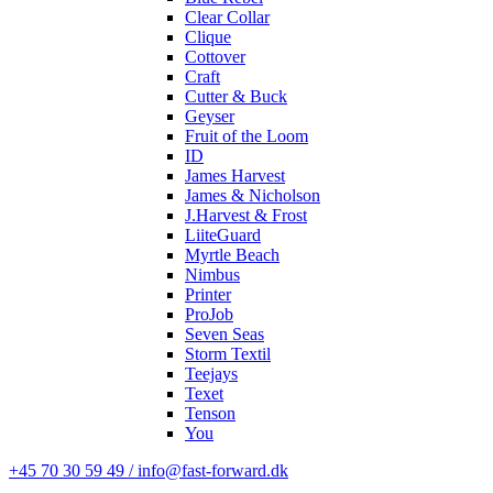
Clear Collar
Clique
Cottover
Craft
Cutter & Buck
Geyser
Fruit of the Loom
ID
James Harvest
James & Nicholson
J.Harvest & Frost
LiiteGuard
Myrtle Beach
Nimbus
Printer
ProJob
Seven Seas
Storm Textil
Teejays
Texet
Tenson
You
+45 70 30 59 49 / info@fast-forward.dk