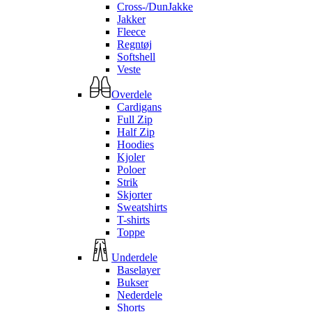
Cross-/DunJakke
Jakker
Fleece
Regntøj
Softshell
Veste
Overdele
Cardigans
Full Zip
Half Zip
Hoodies
Kjoler
Poloer
Strik
Skjorter
Sweatshirts
T-shirts
Toppe
Underdele
Baselayer
Bukser
Nederdele
Shorts