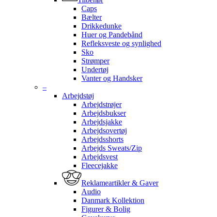
Caps
Bælter
Drikkedunke
Huer og Pandebånd
Refleksveste og synlighed
Sko
Strømper
Undertøj
Vanter og Handsker
–
Arbejdstøj
Arbejdstrøjer
Arbejdsbukser
Arbejdsjakke
Arbejdsovertøj
Arbejdsshorts
Arbejds Sweats/Zip
Arbejdsvest
Fleecejakke
Reklameartikler & Gaver
Audio
Danmark Kollektion
Figurer & Bolig