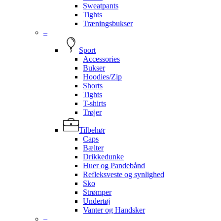
Sweatpants
Tights
Træningsbukser
–
Sport
Accessories
Bukser
Hoodies/Zip
Shorts
Tights
T-shirts
Trøjer
Tilbehør
Caps
Bælter
Drikkedunke
Huer og Pandebånd
Refleksveste og synlighed
Sko
Strømper
Undertøj
Vanter og Handsker
–