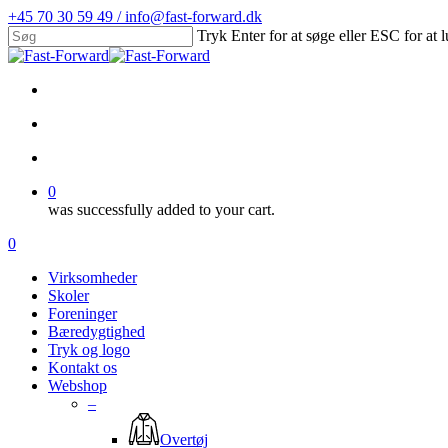
Skip
+45 70 30 59 49 / info@fast-forward.dk
to
Tryk Enter for at søge eller ESC for at 
main
Close
content
Search
facebook
linkedin
search
account
0
was successfully added to your cart.
Menu
search
account
0
Menu
Virksomheder
Skoler
Foreninger
Bæredygtighed
Tryk og logo
Kontakt os
Webshop
–
Overtøj