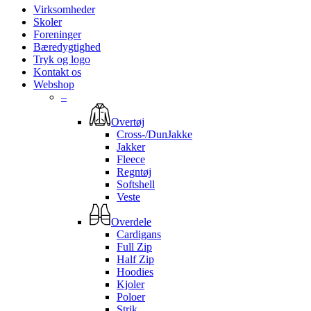
Virksomheder
Skoler
Foreninger
Bæredygtighed
Tryk og logo
Kontakt os
Webshop
–
Overtøj
Cross-/DunJakke
Jakker
Fleece
Regntøj
Softshell
Veste
Overdele
Cardigans
Full Zip
Half Zip
Hoodies
Kjoler
Poloer
Strik