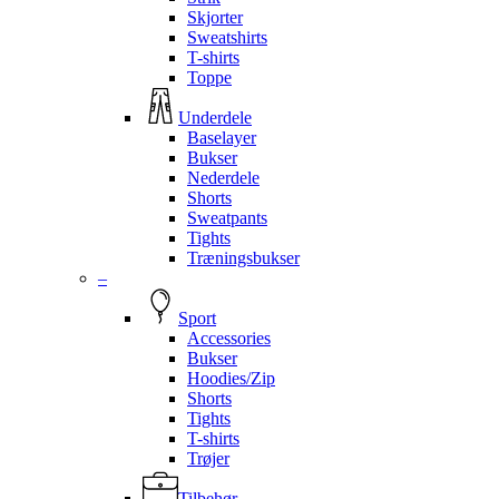
Skjorter
Sweatshirts
T-shirts
Toppe
Underdele
Baselayer
Bukser
Nederdele
Shorts
Sweatpants
Tights
Træningsbukser
–
Sport
Accessories
Bukser
Hoodies/Zip
Shorts
Tights
T-shirts
Trøjer
Tilbehør