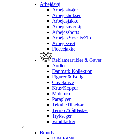
Arbejdstøj
Arbejdstrøjer
Arbejdsbukser
Arbejdsjakke
Arbejdsovertøj
Arbejdsshorts
Arbejds Sweats/Zip
Arbejdsvest
Fleecejakke
Reklameartikler & Gaver
Audio
Danmark Kollektion
Figurer & Bolig
Gavekurve
Krus/Kopper
Muleposer
Paraplyer
Teknik/Tilbehør
Termo-/Stålflasker
Tryksager
Vandflasker
–
Brands
Blue Rebel