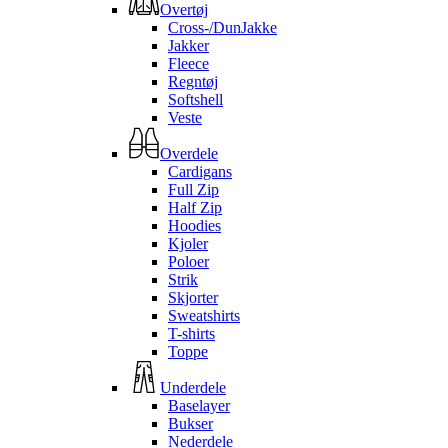
Overtøj
Cross-/DunJakke
Jakker
Fleece
Regntøj
Softshell
Veste
Overdele
Cardigans
Full Zip
Half Zip
Hoodies
Kjoler
Poloer
Strik
Skjorter
Sweatshirts
T-shirts
Toppe
Underdele
Baselayer
Bukser
Nederdele