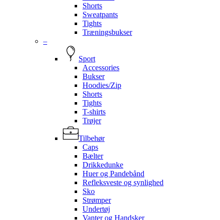
Shorts
Sweatpants
Tights
Træningsbukser
–
Sport
Accessories
Bukser
Hoodies/Zip
Shorts
Tights
T-shirts
Trøjer
Tilbehør
Caps
Bælter
Drikkedunke
Huer og Pandebånd
Refleksveste og synlighed
Sko
Strømper
Undertøj
Vanter og Handsker