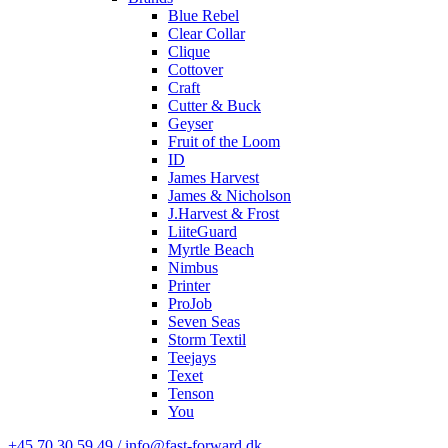
Blue Rebel
Clear Collar
Clique
Cottover
Craft
Cutter & Buck
Geyser
Fruit of the Loom
ID
James Harvest
James & Nicholson
J.Harvest & Frost
LiiteGuard
Myrtle Beach
Nimbus
Printer
ProJob
Seven Seas
Storm Textil
Teejays
Texet
Tenson
You
+45 70 30 59 49 / info@fast-forward.dk