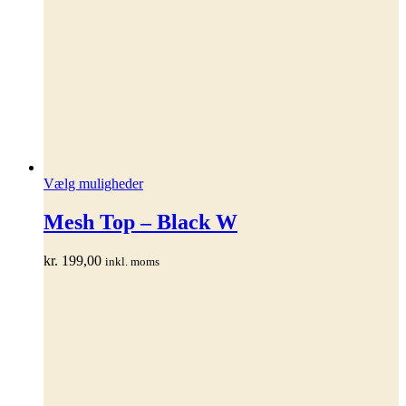
Dette
Vælg muligheder
vare
har
Mesh Top – Black W
flere
varianter.
kr.
199,00
inkl. moms
Mulighederne
kan
vælges
på
varesiden