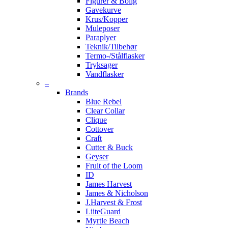
Figurer & Bolig
Gavekurve
Krus/Kopper
Muleposer
Paraplyer
Teknik/Tilbehør
Termo-/Stålflasker
Tryksager
Vandflasker
–
Brands
Blue Rebel
Clear Collar
Clique
Cottover
Craft
Cutter & Buck
Geyser
Fruit of the Loom
ID
James Harvest
James & Nicholson
J.Harvest & Frost
LiiteGuard
Myrtle Beach