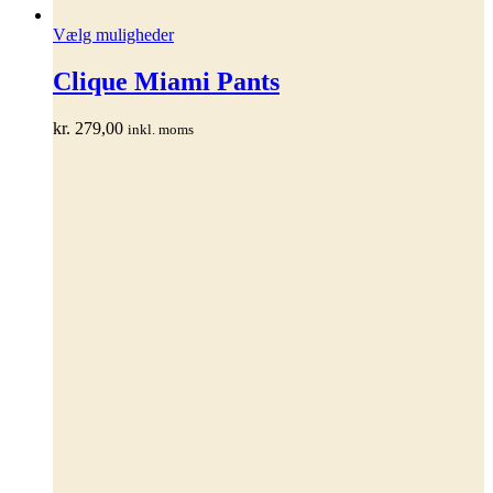
Dette
Vælg muligheder
vare
har
Clique Miami Pants
flere
varianter.
kr.
279,00
inkl. moms
Mulighederne
kan
vælges
på
varesiden