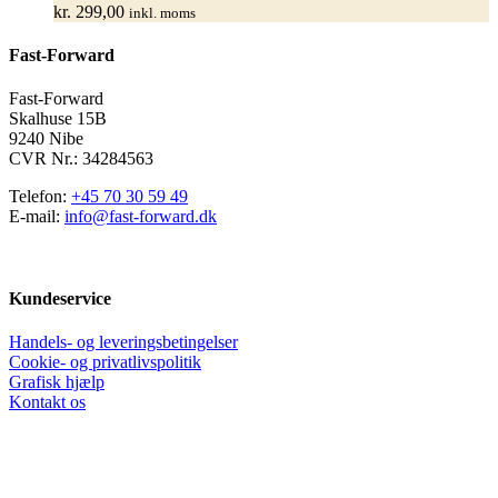
kr.
299,00
inkl. moms
Mulighederne
kan
Fast-Forward
vælges
på
varesiden
Fast-Forward
Skalhuse 15B
9240 Nibe
CVR Nr.: 34284563
Telefon:
+45 70 30 59 49
E-mail:
info@fast-forward.dk
Kundeservice
Handels- og leveringsbetingelser
Cookie- og privatlivspolitik
Grafisk hjælp
Kontakt os