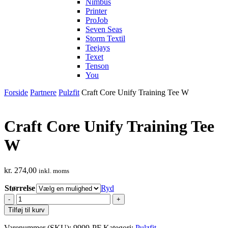
Nimbus
Printer
ProJob
Seven Seas
Storm Textil
Teejays
Texet
Tenson
You
Forside
Partnere
Pulzfit
Craft Core Unify Training Tee W
Craft Core Unify Training Tee
W
kr.
274,00
inkl. moms
Størrelse
Ryd
Craft
Core
Tilføj til kurv
Unify
Training
Varenummer (SKU):
9999-PF
Kategori:
Pulzfit