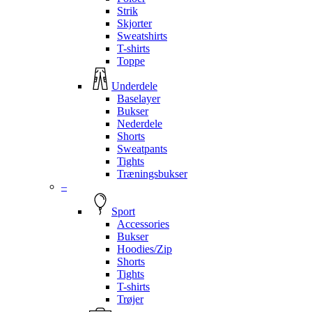
Strik
Skjorter
Sweatshirts
T-shirts
Toppe
Underdele
Baselayer
Bukser
Nederdele
Shorts
Sweatpants
Tights
Træningsbukser
–
Sport
Accessories
Bukser
Hoodies/Zip
Shorts
Tights
T-shirts
Trøjer