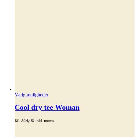
Dette
Vælg muligheder
vare
har
Cool dry tee Woman
flere
varianter.
kr.
249,00
inkl. moms
Mulighederne
kan
vælges