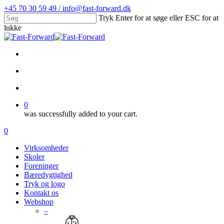
Skip
+45 70 30 59 49 / info@fast-forward.dk
to
Tryk Enter for at søge eller ESC for at
main
lukke
content
Close
Search
facebook
linkedin
search
account
0
was successfully added to your cart.
Menu
search
account
0
Menu
Virksomheder
Skoler
Foreninger
Bæredygtighed
Tryk og logo
Kontakt os
Webshop
–