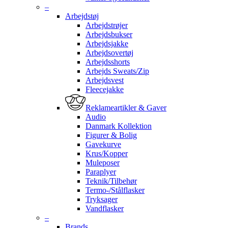
–
Arbejdstøj
Arbejdstrøjer
Arbejdsbukser
Arbejdsjakke
Arbejdsovertøj
Arbejdsshorts
Arbejds Sweats/Zip
Arbejdsvest
Fleecejakke
Reklameartikler & Gaver
Audio
Danmark Kollektion
Figurer & Bolig
Gavekurve
Krus/Kopper
Muleposer
Paraplyer
Teknik/Tilbehør
Termo-/Stålflasker
Tryksager
Vandflasker
–
Brands