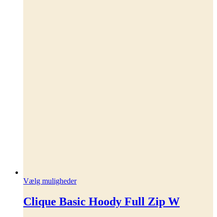
Dette
Vælg muligheder
vare
har
Clique Basic Hoody Full Zip W
flere
varianter.