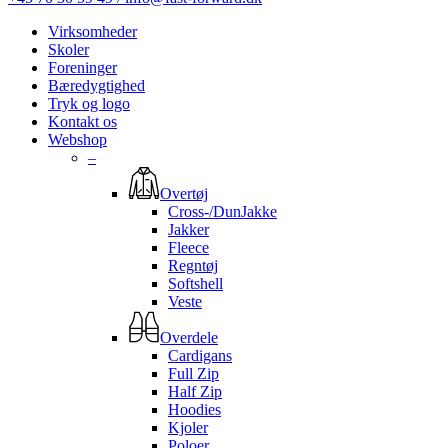
Virksomheder
Skoler
Foreninger
Bæredygtighed
Tryk og logo
Kontakt os
Webshop
–
Overtøj
Cross-/DunJakke
Jakker
Fleece
Regntøj
Softshell
Veste
Overdele
Cardigans
Full Zip
Half Zip
Hoodies
Kjoler
Poloer