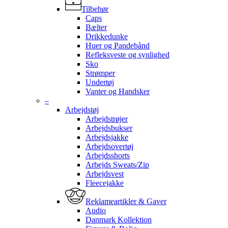
Tilbehør
Caps
Bælter
Drikkedunke
Huer og Pandebånd
Refleksveste og synlighed
Sko
Strømper
Undertøj
Vanter og Handsker
–
Arbejdstøj
Arbejdstrøjer
Arbejdsbukser
Arbejdsjakke
Arbejdsovertøj
Arbejdsshorts
Arbejds Sweats/Zip
Arbejdsvest
Fleecejakke
Reklameartikler & Gaver
Audio
Danmark Kollektion