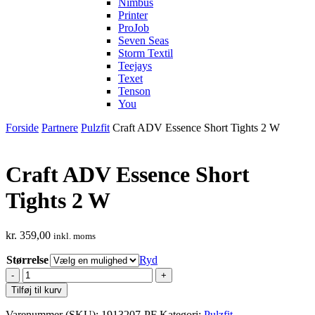
Nimbus
Printer
ProJob
Seven Seas
Storm Textil
Teejays
Texet
Tenson
You
Forside
Partnere
Pulzfit
Craft ADV Essence Short Tights 2 W
Craft ADV Essence Short
Tights 2 W
kr.
359,00
inkl. moms
Størrelse
Ryd
Craft
ADV
Tilføj til kurv
Essence
Short
Varenummer (SKU):
1913207-PF
Kategori:
Pulzfit