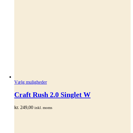
Dette
Vælg muligheder
vare
har
Craft Rush 2.0 Singlet W
flere
varianter.
kr.
249,00
inkl. moms
Mulighederne
kan
vælges
på
varesiden