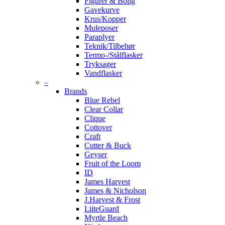
Figurer & Bolig
Gavekurve
Krus/Kopper
Muleposer
Paraplyer
Teknik/Tilbehør
Termo-/Stålflasker
Tryksager
Vandflasker
–
Brands
Blue Rebel
Clear Collar
Clique
Cottover
Craft
Cutter & Buck
Geyser
Fruit of the Loom
ID
James Harvest
James & Nicholson
J.Harvest & Frost
LiiteGuard
Myrtle Beach