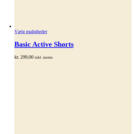
Dette
Vælg muligheder
vare
har
Basic Active Shorts
flere
varianter.
kr.
299,00
inkl. moms
Mulighederne
kan
vælges
på
varesiden