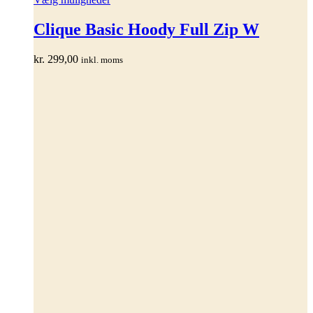
vare
har
Clique Basic Hoody Full Zip W
flere
varianter.
kr.
299,00
inkl. moms
Mulighederne
kan
vælges
på
varesiden