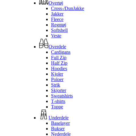
Overtøj
Cross-/DunJakke
Jakker
Fleece
Regntøj
Softshell
Veste
Overdele
Cardigans
Full Zip
Half Zip
Hoodies
Kjoler
Poloer
Strik
Skjorter
Sweatshirts
T-shirts
Toppe
Underdele
Baselayer
Bukser
Nederdele