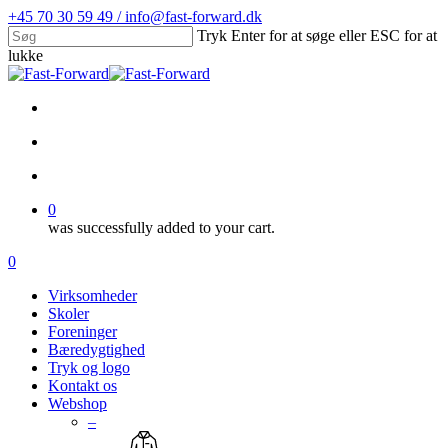
Skip
+45 70 30 59 49 / info@fast-forward.dk
to
Tryk Enter for at søge eller ESC for at
main
lukke
content
Close
Search
facebook
linkedin
search
account
0
was successfully added to your cart.
Menu
search
account
0
Menu
Virksomheder
Skoler
Foreninger
Bæredygtighed
Tryk og logo
Kontakt os
Webshop
–