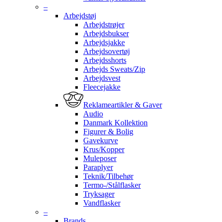
–
Arbejdstøj
Arbejdstrøjer
Arbejdsbukser
Arbejdsjakke
Arbejdsovertøj
Arbejdsshorts
Arbejds Sweats/Zip
Arbejdsvest
Fleecejakke
Reklameartikler & Gaver
Audio
Danmark Kollektion
Figurer & Bolig
Gavekurve
Krus/Kopper
Muleposer
Paraplyer
Teknik/Tilbehør
Termo-/Stålflasker
Tryksager
Vandflasker
–
Brands