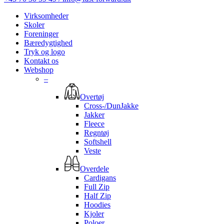
Virksomheder
Skoler
Foreninger
Bæredygtighed
Tryk og logo
Kontakt os
Webshop
–
Overtøj
Cross-/DunJakke
Jakker
Fleece
Regntøj
Softshell
Veste
Overdele
Cardigans
Full Zip
Half Zip
Hoodies
Kjoler
Poloer