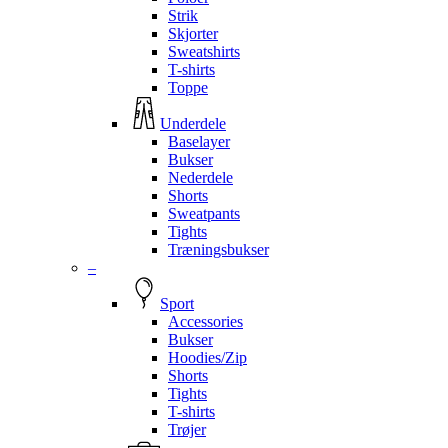
Strik
Skjorter
Sweatshirts
T-shirts
Toppe
Underdele
Baselayer
Bukser
Nederdele
Shorts
Sweatpants
Tights
Træningsbukser
–
Sport
Accessories
Bukser
Hoodies/Zip
Shorts
Tights
T-shirts
Trøjer