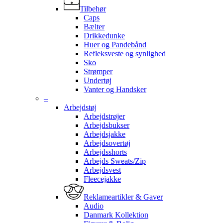
Tilbehør
Caps
Bælter
Drikkedunke
Huer og Pandebånd
Refleksveste og synlighed
Sko
Strømper
Undertøj
Vanter og Handsker
–
Arbejdstøj
Arbejdstrøjer
Arbejdsbukser
Arbejdsjakke
Arbejdsovertøj
Arbejdsshorts
Arbejds Sweats/Zip
Arbejdsvest
Fleecejakke
Reklameartikler & Gaver
Audio
Danmark Kollektion