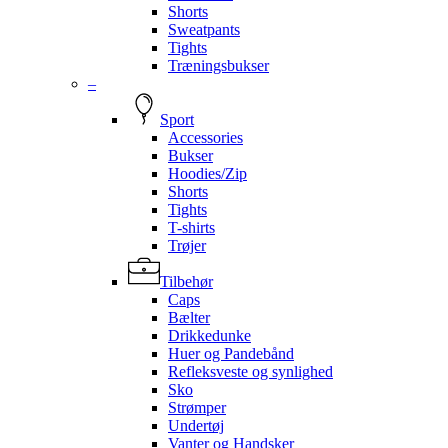
Shorts
Sweatpants
Tights
Træningsbukser
–
Sport
Accessories
Bukser
Hoodies/Zip
Shorts
Tights
T-shirts
Trøjer
Tilbehør
Caps
Bælter
Drikkedunke
Huer og Pandebånd
Refleksveste og synlighed
Sko
Strømper
Undertøj
Vanter og Handsker