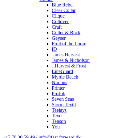
Blue Rebel
Clear Collar
Clique
Cottover
Craft
Cutter & Buck
Geyser
Fruit of the Loom
ID
James Harvest
James & Nicholson
J.Harvest & Frost
LiiteGuard
Myrtle Beach
Nimbus
Printer
ProJob
Seven Seas
Storm Textil
Teejays
Texet
Tenson
You
+45 70 30 59 49 / info@fast-forward.dk