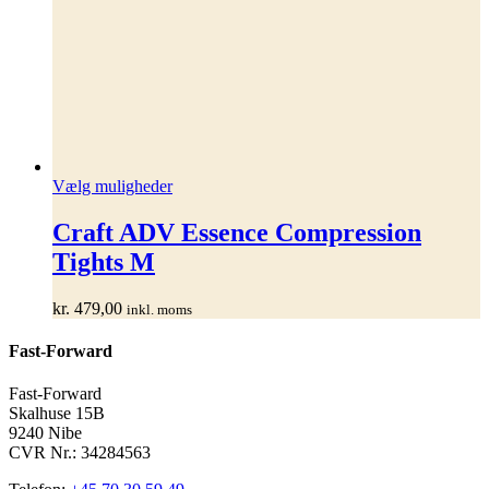
Dette
Vælg muligheder
vare
har
Craft ADV Essence Compression
flere
Tights M
varianter.
Mulighederne
kan
kr.
479,00
inkl. moms
vælges
på
Fast-Forward
varesiden
Fast-Forward
Skalhuse 15B
9240 Nibe
CVR Nr.: 34284563