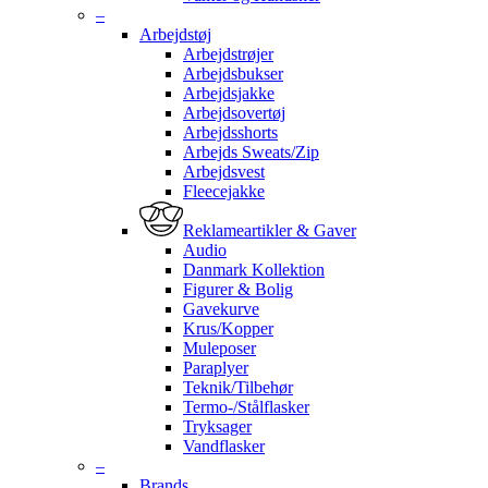
–
Arbejdstøj
Arbejdstrøjer
Arbejdsbukser
Arbejdsjakke
Arbejdsovertøj
Arbejdsshorts
Arbejds Sweats/Zip
Arbejdsvest
Fleecejakke
Reklameartikler & Gaver
Audio
Danmark Kollektion
Figurer & Bolig
Gavekurve
Krus/Kopper
Muleposer
Paraplyer
Teknik/Tilbehør
Termo-/Stålflasker
Tryksager
Vandflasker
–
Brands