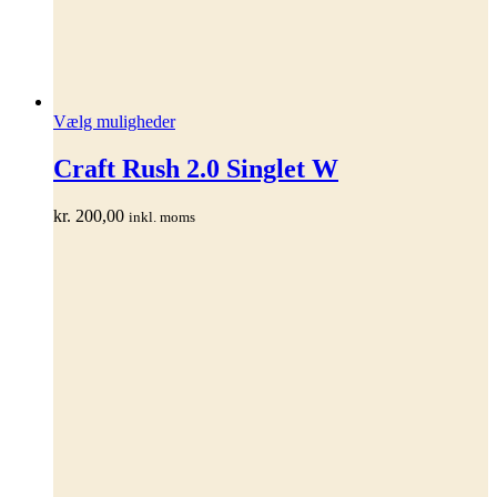
Dette
Vælg muligheder
vare
har
Craft Rush 2.0 Singlet W
flere
varianter.
kr.
200,00
inkl. moms
Mulighederne
kan
vælges
på
varesiden