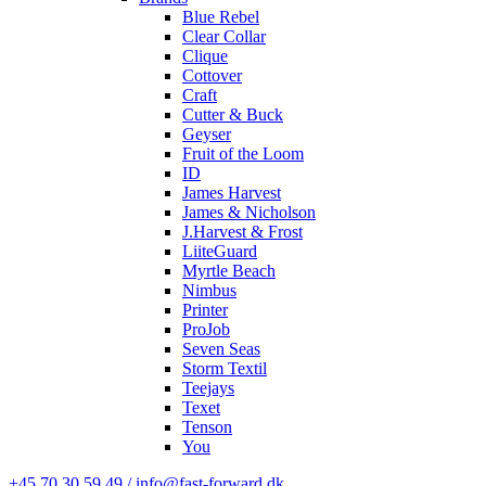
Blue Rebel
Clear Collar
Clique
Cottover
Craft
Cutter & Buck
Geyser
Fruit of the Loom
ID
James Harvest
James & Nicholson
J.Harvest & Frost
LiiteGuard
Myrtle Beach
Nimbus
Printer
ProJob
Seven Seas
Storm Textil
Teejays
Texet
Tenson
You
+45 70 30 59 49 / info@fast-forward.dk