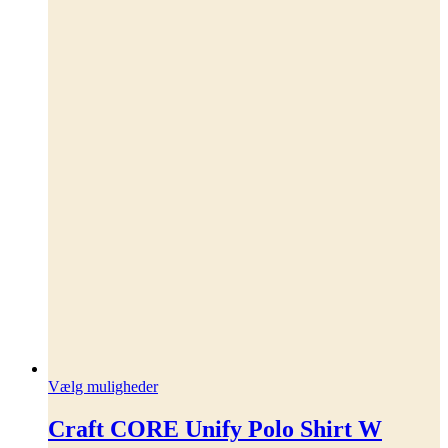
Dette
Vælg muligheder
vare
har
Craft CORE Unify Polo Shirt W
flere