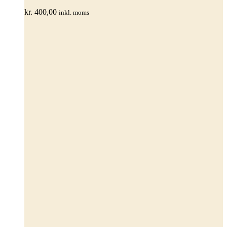
varianter.
kr.
400,00
inkl. moms
Mulighederne
kan
vælges
på
varesiden