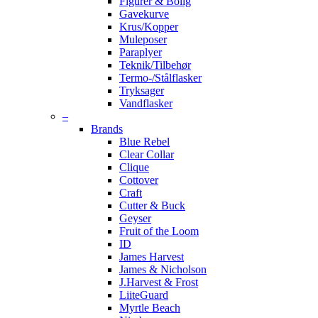
Figurer & Bolig
Gavekurve
Krus/Kopper
Muleposer
Paraplyer
Teknik/Tilbehør
Termo-/Stålflasker
Tryksager
Vandflasker
–
Brands
Blue Rebel
Clear Collar
Clique
Cottover
Craft
Cutter & Buck
Geyser
Fruit of the Loom
ID
James Harvest
James & Nicholson
J.Harvest & Frost
LiiteGuard
Myrtle Beach