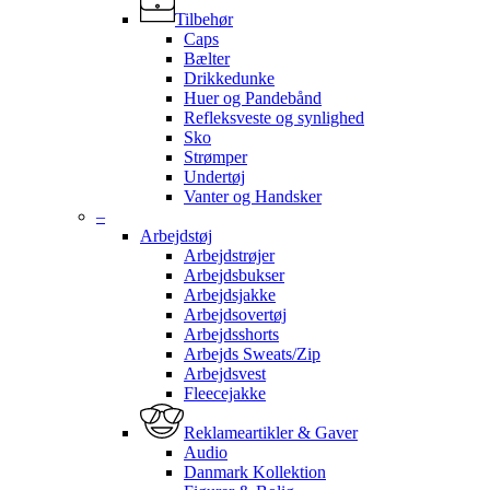
Tilbehør
Caps
Bælter
Drikkedunke
Huer og Pandebånd
Refleksveste og synlighed
Sko
Strømper
Undertøj
Vanter og Handsker
–
Arbejdstøj
Arbejdstrøjer
Arbejdsbukser
Arbejdsjakke
Arbejdsovertøj
Arbejdsshorts
Arbejds Sweats/Zip
Arbejdsvest
Fleecejakke
Reklameartikler & Gaver
Audio
Danmark Kollektion