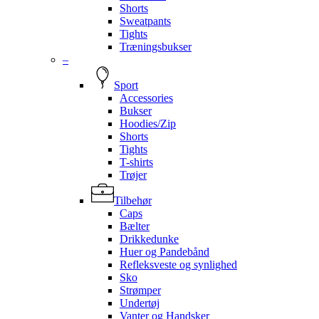
Shorts
Sweatpants
Tights
Træningsbukser
–
Sport
Accessories
Bukser
Hoodies/Zip
Shorts
Tights
T-shirts
Trøjer
Tilbehør
Caps
Bælter
Drikkedunke
Huer og Pandebånd
Refleksveste og synlighed
Sko
Strømper
Undertøj
Vanter og Handsker