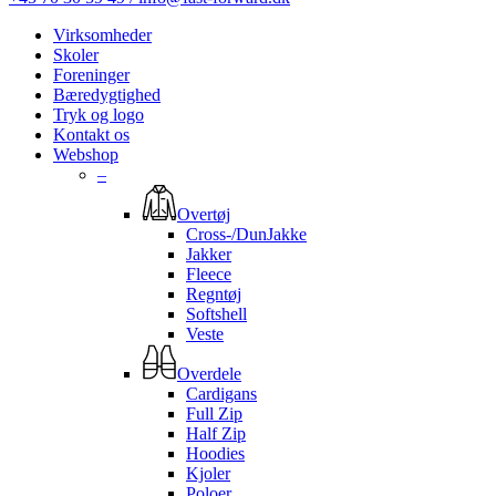
Virksomheder
Skoler
Foreninger
Bæredygtighed
Tryk og logo
Kontakt os
Webshop
–
Overtøj
Cross-/DunJakke
Jakker
Fleece
Regntøj
Softshell
Veste
Overdele
Cardigans
Full Zip
Half Zip
Hoodies
Kjoler
Poloer