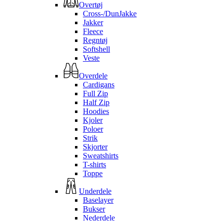
Overtøj
Cross-/DunJakke
Jakker
Fleece
Regntøj
Softshell
Veste
Overdele
Cardigans
Full Zip
Half Zip
Hoodies
Kjoler
Poloer
Strik
Skjorter
Sweatshirts
T-shirts
Toppe
Underdele
Baselayer
Bukser
Nederdele