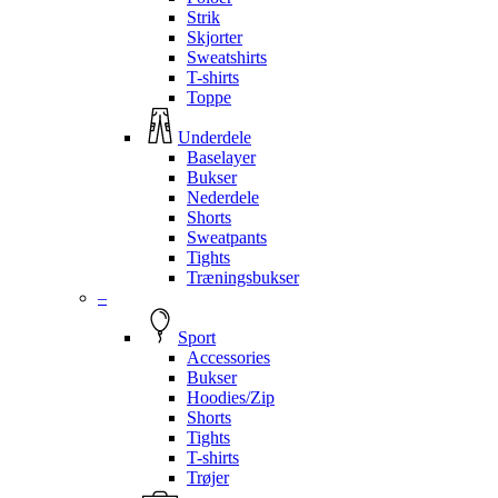
Strik
Skjorter
Sweatshirts
T-shirts
Toppe
Underdele
Baselayer
Bukser
Nederdele
Shorts
Sweatpants
Tights
Træningsbukser
–
Sport
Accessories
Bukser
Hoodies/Zip
Shorts
Tights
T-shirts
Trøjer