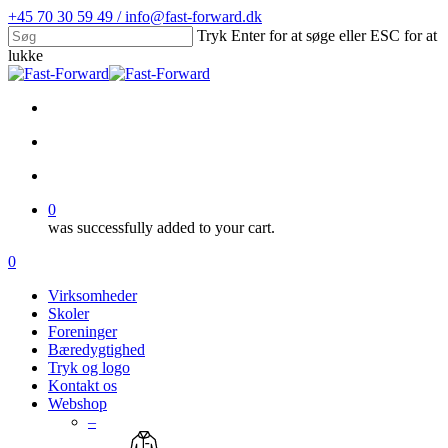
Skip
+45 70 30 59 49 / info@fast-forward.dk
to
Tryk Enter for at søge eller ESC for at
main
lukke
content
Close
Search
facebook
linkedin
search
account
0
was successfully added to your cart.
Menu
search
account
0
Menu
Virksomheder
Skoler
Foreninger
Bæredygtighed
Tryk og logo
Kontakt os
Webshop
–