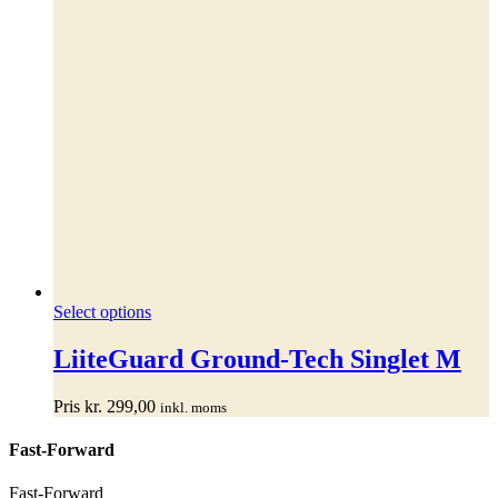
Dette
Select options
vare
har
LiiteGuard Ground-Tech Singlet M
flere
varianter.
Pris
kr.
299,00
inkl. moms
Mulighederne
kan
Fast-Forward
vælges
på
varesiden
Fast-Forward