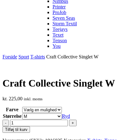
Nimbus
Printer
ProJob
Seven Seas
Storm Textil
Teejays
Texet
Tenson
You
Forside
Sport
T-shirts
Craft Collective Singlet W
Craft Collective Singlet W
kr.
225,00
inkl. moms
Farve
Størrelse
Ryd
Craft
Collective
Tilføj til kurv
Singlet
W