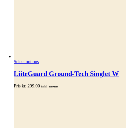
Dette
Select options
vare
har
LiiteGuard Ground-Tech Singlet W
flere
varianter.
Pris
kr.
299,00
inkl. moms
Mulighederne
kan
vælges
på
varesiden