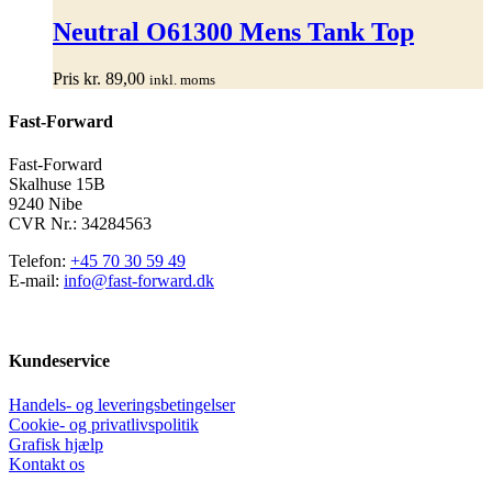
vare
har
Neutral O61300 Mens Tank Top
flere
varianter.
Pris
kr.
89,00
inkl. moms
Mulighederne
kan
Fast-Forward
vælges
på
varesiden
Fast-Forward
Skalhuse 15B
9240 Nibe
CVR Nr.: 34284563
Telefon:
+45 70 30 59 49
E-mail:
info@fast-forward.dk
Kundeservice
Handels- og leveringsbetingelser
Cookie- og privatlivspolitik
Grafisk hjælp
Kontakt os