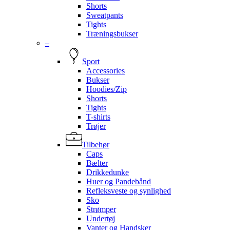
Shorts
Sweatpants
Tights
Træningsbukser
–
Sport
Accessories
Bukser
Hoodies/Zip
Shorts
Tights
T-shirts
Trøjer
Tilbehør
Caps
Bælter
Drikkedunke
Huer og Pandebånd
Refleksveste og synlighed
Sko
Strømper
Undertøj
Vanter og Handsker