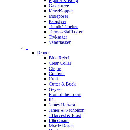
Figurer & Bolig
Gavekurve
Krus/Kopper
Muleposer
Paraplyer
Teknik/Tilbehør
Termo-/Stålflasker
Tryksager
Vandflasker
–
Brands
Blue Rebel
Clear Collar
Clique
Cottover
Craft
Cutter & Buck
Geyser
Fruit of the Loom
ID
James Harvest
James & Nicholson
J.Harvest & Frost
LiiteGuard
Myrtle Beach