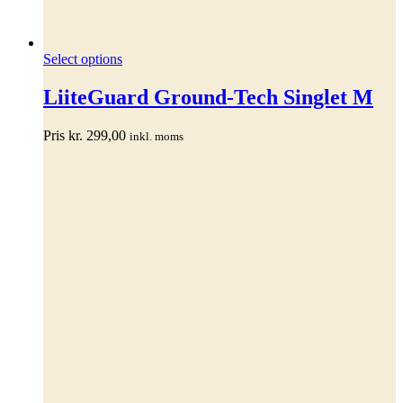
Dette
Select options
vare
har
LiiteGuard Ground-Tech Singlet M
flere
varianter.
Pris
kr.
299,00
inkl. moms
Mulighederne
kan
vælges
på
varesiden