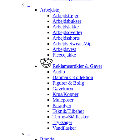
–
Arbejdstøj
Arbejdstrøjer
Arbejdsbukser
Arbejdsjakke
Arbejdsovertøj
Arbejdsshorts
Arbejds Sweats/Zip
Arbejdsvest
Fleecejakke
Reklameartikler & Gaver
Audio
Danmark Kollektion
Figurer & Bolig
Gavekurve
Krus/Kopper
Muleposer
Paraplyer
Teknik/Tilbehør
Termo-/Stålflasker
Tryksager
Vandflasker
–
Brands