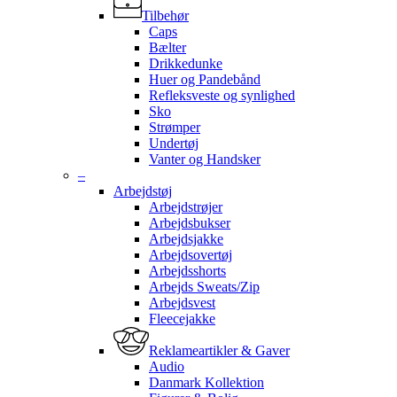
Tilbehør
Caps
Bælter
Drikkedunke
Huer og Pandebånd
Refleksveste og synlighed
Sko
Strømper
Undertøj
Vanter og Handsker
–
Arbejdstøj
Arbejdstrøjer
Arbejdsbukser
Arbejdsjakke
Arbejdsovertøj
Arbejdsshorts
Arbejds Sweats/Zip
Arbejdsvest
Fleecejakke
Reklameartikler & Gaver
Audio
Danmark Kollektion