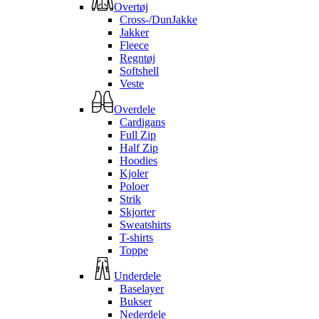
Overtøj
Cross-/DunJakke
Jakker
Fleece
Regntøj
Softshell
Veste
Overdele
Cardigans
Full Zip
Half Zip
Hoodies
Kjoler
Poloer
Strik
Skjorter
Sweatshirts
T-shirts
Toppe
Underdele
Baselayer
Bukser
Nederdele