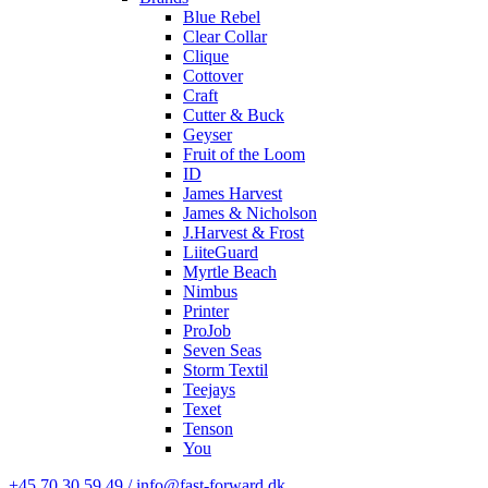
Blue Rebel
Clear Collar
Clique
Cottover
Craft
Cutter & Buck
Geyser
Fruit of the Loom
ID
James Harvest
James & Nicholson
J.Harvest & Frost
LiiteGuard
Myrtle Beach
Nimbus
Printer
ProJob
Seven Seas
Storm Textil
Teejays
Texet
Tenson
You
+45 70 30 59 49 / info@fast-forward.dk