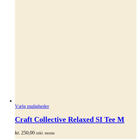
Dette
Vælg muligheder
vare
har
Craft Collective Relaxed SI Tee M
flere
varianter.
kr.
250,00
inkl. moms
Mulighederne