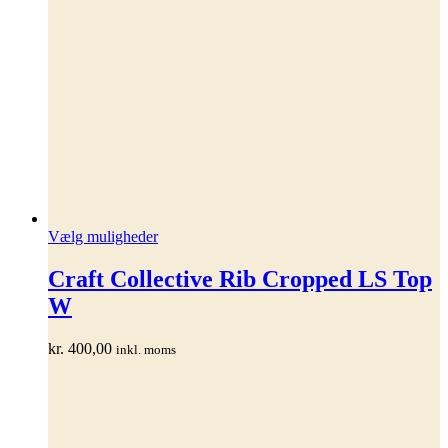
Dette
Vælg muligheder
vare
har
Craft Collective Rib Cropped LS Top
flere
W
varianter.
Mulighederne
kan
kr.
400,00
inkl. moms
vælges
på
varesiden