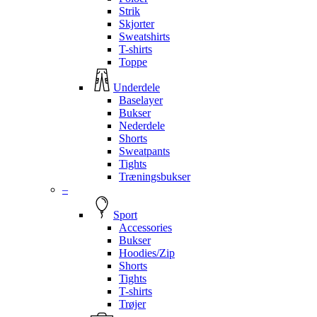
Strik
Skjorter
Sweatshirts
T-shirts
Toppe
Underdele
Baselayer
Bukser
Nederdele
Shorts
Sweatpants
Tights
Træningsbukser
–
Sport
Accessories
Bukser
Hoodies/Zip
Shorts
Tights
T-shirts
Trøjer