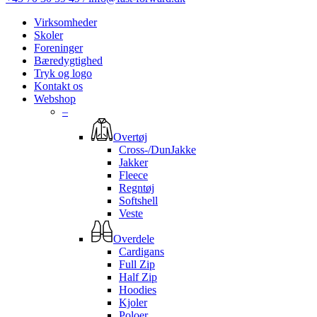
Virksomheder
Skoler
Foreninger
Bæredygtighed
Tryk og logo
Kontakt os
Webshop
–
Overtøj
Cross-/DunJakke
Jakker
Fleece
Regntøj
Softshell
Veste
Overdele
Cardigans
Full Zip
Half Zip
Hoodies
Kjoler
Poloer