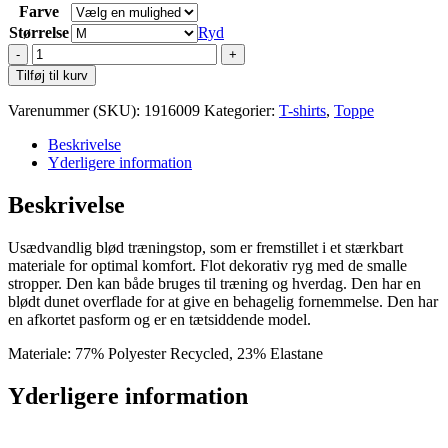
Farve
Størrelse
Ryd
Craft
Collective
Tilføj til kurv
Cropped
Singlet
Varenummer (SKU):
1916009
Kategorier:
T-shirts
,
Toppe
W
antal
Beskrivelse
Yderligere information
Beskrivelse
Usædvandlig blød træningstop, som er fremstillet i et stærkbart
materiale for optimal komfort. Flot dekorativ ryg med de smalle
stropper. Den kan både bruges til træning og hverdag. Den har en
blødt dunet overflade for at give en behagelig fornemmelse. Den har
en afkortet pasform og er en tætsiddende model.
Materiale: 77% Polyester Recycled, 23% Elastane
Yderligere information