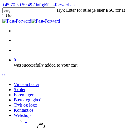
Skip
+45 70 30 59 49 / info@fast-forward.dk
to
Tryk Enter for at søge eller ESC for at
main
lukke
content
Close
Search
facebook
linkedin
search
account
0
was successfully added to your cart.
Menu
search
account
0
Menu
Virksomheder
Skoler
Foreninger
Bæredygtighed
Tryk og logo
Kontakt os
Webshop
–