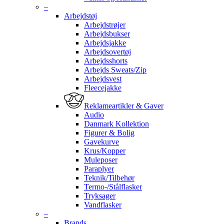
–
Arbejdstøj
Arbejdstrøjer
Arbejdsbukser
Arbejdsjakke
Arbejdsovertøj
Arbejdsshorts
Arbejds Sweats/Zip
Arbejdsvest
Fleecejakke
Reklameartikler & Gaver
Audio
Danmark Kollektion
Figurer & Bolig
Gavekurve
Krus/Kopper
Muleposer
Paraplyer
Teknik/Tilbehør
Termo-/Stålflasker
Tryksager
Vandflasker
–
Brands