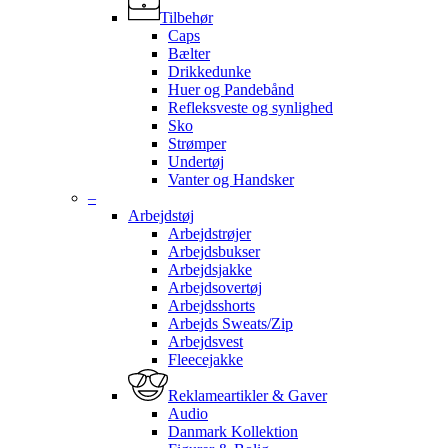
Tilbehør
Caps
Bælter
Drikkedunke
Huer og Pandebånd
Refleksveste og synlighed
Sko
Strømper
Undertøj
Vanter og Handsker
–
Arbejdstøj
Arbejdstrøjer
Arbejdsbukser
Arbejdsjakke
Arbejdsovertøj
Arbejdsshorts
Arbejds Sweats/Zip
Arbejdsvest
Fleecejakke
Reklameartikler & Gaver
Audio
Danmark Kollektion