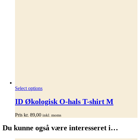
Dette
Select options
vare
har
ID Økologisk O-hals T-shirt M
flere
varianter.
Pris
kr.
89,00
inkl. moms
Mulighederne
kan
Du kunne også være interesseret i…
vælges
på
varesiden