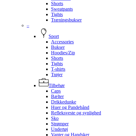
Shorts
Sweatpants
Tights
Træningsbukser
–
Sport
Accessories
Bukser
Hoodies/Zip
Shorts
Tights
T-shirts
Trøjer
Tilbehør
Caps
Bælter
Drikkedunke
Huer og Pandebånd
Refleksveste og synlighed
Sko
Strømper
Undertøj
Vanter og Handsker