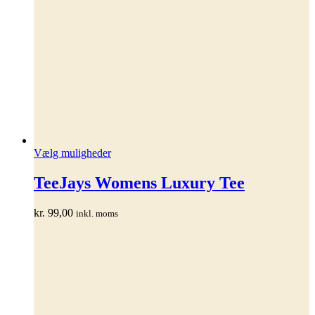
Dette
Vælg muligheder
vare
har
TeeJays Womens Luxury Tee
flere
varianter.
kr.
99,00
inkl. moms
Mulighederne
kan
vælges
på
varesiden