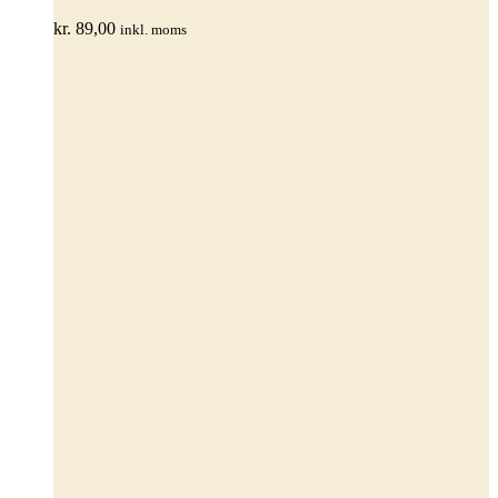
varianter.
kr.
89,00
inkl. moms
Mulighederne
kan
vælges
på
varesiden