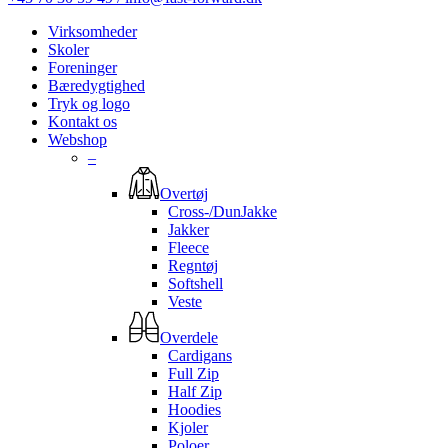
Virksomheder
Skoler
Foreninger
Bæredygtighed
Tryk og logo
Kontakt os
Webshop
–
Overtøj
Cross-/DunJakke
Jakker
Fleece
Regntøj
Softshell
Veste
Overdele
Cardigans
Full Zip
Half Zip
Hoodies
Kjoler
Poloer