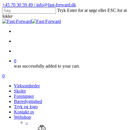
Skip
+45 70 30 59 49 / info@fast-forward.dk
to
Tryk Enter for at søge eller ESC for at
main
lukke
content
Close
Search
facebook
linkedin
search
account
0
was successfully added to your cart.
Menu
search
account
0
Menu
Virksomheder
Skoler
Foreninger
Bæredygtighed
Tryk og logo
Kontakt os
Webshop
–