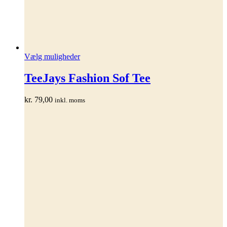
Dette
Vælg muligheder
vare
har
TeeJays Fashion Sof Tee
flere
varianter.
kr.
79,00
inkl. moms
Mulighederne
kan
vælges
på
varesiden