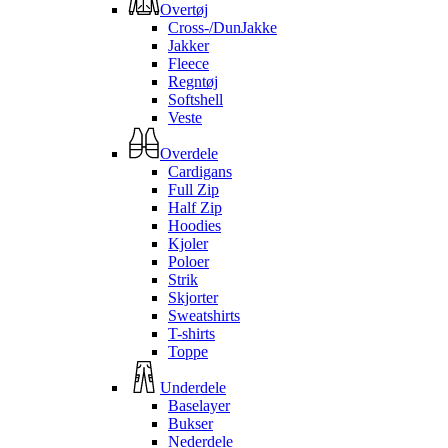
Overtøj
Cross-/DunJakke
Jakker
Fleece
Regntøj
Softshell
Veste
Overdele
Cardigans
Full Zip
Half Zip
Hoodies
Kjoler
Poloer
Strik
Skjorter
Sweatshirts
T-shirts
Toppe
Underdele
Baselayer
Bukser
Nederdele