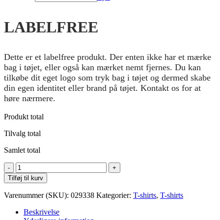
LABELFREE
Dette er et labelfree produkt. Der enten ikke har et mærke
bag i tøjet, eller også kan mærket nemt fjernes. Du kan
tilkøbe dit eget logo som tryk bag i tøjet og dermed skabe
din egen identitet eller brand på tøjet. Kontakt os for at
høre nærmere.
Produkt total
Tilvalg total
Samlet total
Clique
Premium
Tilføj til kurv
Active-
T
Varenummer (SKU):
029338
Kategorier:
T-shirts
,
T-shirts
M
antal
Beskrivelse