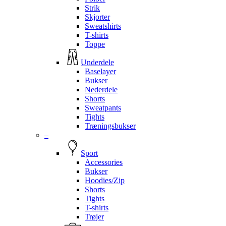
Strik
Skjorter
Sweatshirts
T-shirts
Toppe
Underdele
Baselayer
Bukser
Nederdele
Shorts
Sweatpants
Tights
Træningsbukser
–
Sport
Accessories
Bukser
Hoodies/Zip
Shorts
Tights
T-shirts
Trøjer