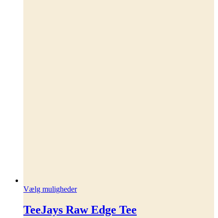
Dette
Vælg muligheder
vare
har
TeeJays Raw Edge Tee
flere