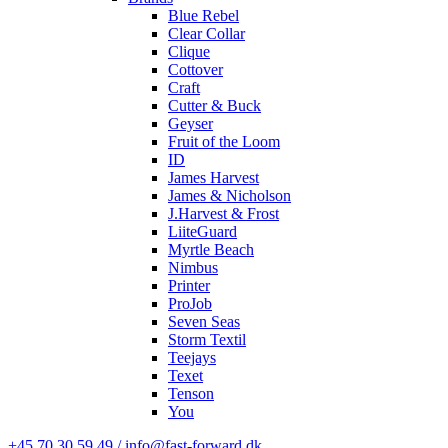
Blue Rebel
Clear Collar
Clique
Cottover
Craft
Cutter & Buck
Geyser
Fruit of the Loom
ID
James Harvest
James & Nicholson
J.Harvest & Frost
LiiteGuard
Myrtle Beach
Nimbus
Printer
ProJob
Seven Seas
Storm Textil
Teejays
Texet
Tenson
You
+45 70 30 59 49 / info@fast-forward.dk