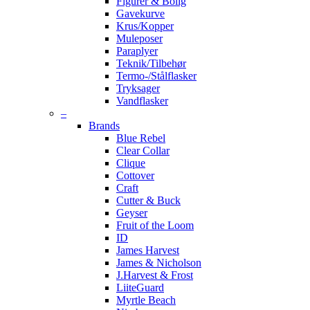
Figurer & Bolig
Gavekurve
Krus/Kopper
Muleposer
Paraplyer
Teknik/Tilbehør
Termo-/Stålflasker
Tryksager
Vandflasker
–
Brands
Blue Rebel
Clear Collar
Clique
Cottover
Craft
Cutter & Buck
Geyser
Fruit of the Loom
ID
James Harvest
James & Nicholson
J.Harvest & Frost
LiiteGuard
Myrtle Beach