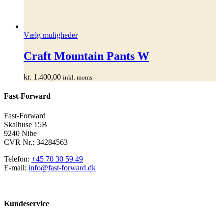
Dette
Vælg muligheder
vare
har
Craft Mountain Pants W
flere
varianter.
kr.
1.400,00
inkl. moms
Mulighederne
kan
Fast-Forward
vælges
på
varesiden
Fast-Forward
Skalhuse 15B
9240 Nibe
CVR Nr.: 34284563
Telefon:
+45 70 30 59 49
E-mail:
info@fast-forward.dk
Kundeservice