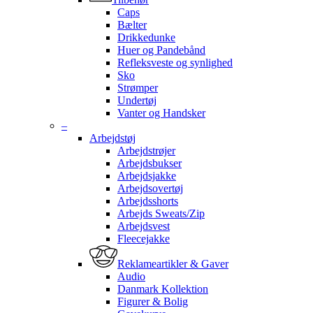
Caps
Bælter
Drikkedunke
Huer og Pandebånd
Refleksveste og synlighed
Sko
Strømper
Undertøj
Vanter og Handsker
–
Arbejdstøj
Arbejdstrøjer
Arbejdsbukser
Arbejdsjakke
Arbejdsovertøj
Arbejdsshorts
Arbejds Sweats/Zip
Arbejdsvest
Fleecejakke
Reklameartikler & Gaver
Audio
Danmark Kollektion
Figurer & Bolig