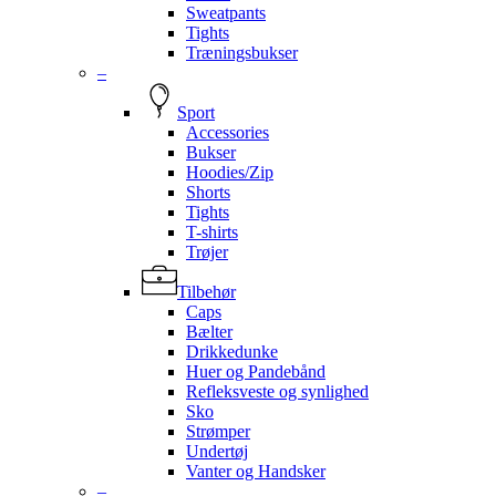
Sweatpants
Tights
Træningsbukser
–
Sport
Accessories
Bukser
Hoodies/Zip
Shorts
Tights
T-shirts
Trøjer
Tilbehør
Caps
Bælter
Drikkedunke
Huer og Pandebånd
Refleksveste og synlighed
Sko
Strømper
Undertøj
Vanter og Handsker
–