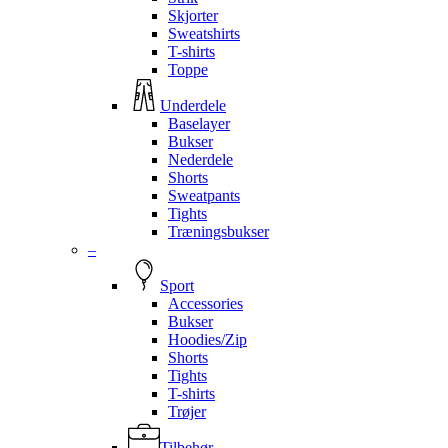
Skjorter
Sweatshirts
T-shirts
Toppe
Underdele
Baselayer
Bukser
Nederdele
Shorts
Sweatpants
Tights
Træningsbukser
–
Sport
Accessories
Bukser
Hoodies/Zip
Shorts
Tights
T-shirts
Trøjer
Tilbehør