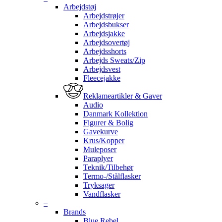
Arbejdstøj
Arbejdstrøjer
Arbejdsbukser
Arbejdsjakke
Arbejdsovertøj
Arbejdsshorts
Arbejds Sweats/Zip
Arbejdsvest
Fleecejakke
Reklameartikler & Gaver
Audio
Danmark Kollektion
Figurer & Bolig
Gavekurve
Krus/Kopper
Muleposer
Paraplyer
Teknik/Tilbehør
Termo-/Stålflasker
Tryksager
Vandflasker
–
Brands
Blue Rebel