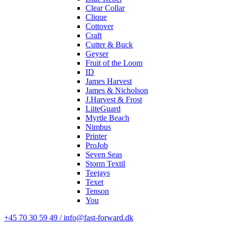
Clear Collar
Clique
Cottover
Craft
Cutter & Buck
Geyser
Fruit of the Loom
ID
James Harvest
James & Nicholson
J.Harvest & Frost
LiiteGuard
Myrtle Beach
Nimbus
Printer
ProJob
Seven Seas
Storm Textil
Teejays
Texet
Tenson
You
+45 70 30 59 49 / info@fast-forward.dk