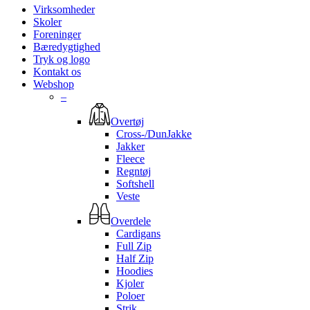
Virksomheder
Skoler
Foreninger
Bæredygtighed
Tryk og logo
Kontakt os
Webshop
–
Overtøj
Cross-/DunJakke
Jakker
Fleece
Regntøj
Softshell
Veste
Overdele
Cardigans
Full Zip
Half Zip
Hoodies
Kjoler
Poloer
Strik