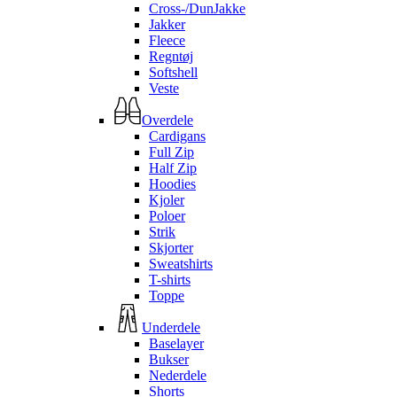
Cross-/DunJakke
Jakker
Fleece
Regntøj
Softshell
Veste
Overdele
Cardigans
Full Zip
Half Zip
Hoodies
Kjoler
Poloer
Strik
Skjorter
Sweatshirts
T-shirts
Toppe
Underdele
Baselayer
Bukser
Nederdele
Shorts