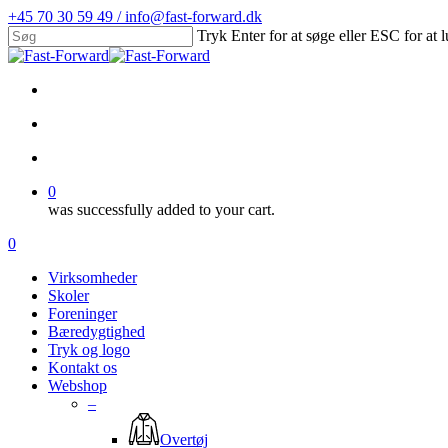
Skip
+45 70 30 59 49 / info@fast-forward.dk
to
Tryk Enter for at søge eller ESC for at 
main
Close
content
Search
facebook
linkedin
search
account
0
was successfully added to your cart.
Menu
search
account
0
Menu
Virksomheder
Skoler
Foreninger
Bæredygtighed
Tryk og logo
Kontakt os
Webshop
–
Overtøj