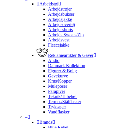
Arbejdstøj
Arbejdstrøjer
Arbejdsbukser
Arbejdsjakke
Arbejdsovertøj
Arbejdsshorts
Arbejds Sweats/Zip
Arbejdsvest
Fleecejakke
Reklameartikler & Gaver
Audio
Danmark Kollektion
Figurer & Bolig
Gavekurve
Krus/Kopper
Muleposer
Paraplyer
Teknik/Tilbehør
Termo-/Stålflasker
Tryksager
Vandflasker
–
Brands
Blue Rebel