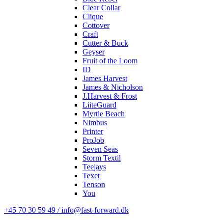
Clear Collar
Clique
Cottover
Craft
Cutter & Buck
Geyser
Fruit of the Loom
ID
James Harvest
James & Nicholson
J.Harvest & Frost
LiiteGuard
Myrtle Beach
Nimbus
Printer
ProJob
Seven Seas
Storm Textil
Teejays
Texet
Tenson
You
+45 70 30 59 49 / info@fast-forward.dk