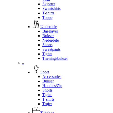
Skjorter
Sweatshirts
T-shirts
Toppe
Underdele
Baselayer
Bukser
Nederdele
Shorts
Sweatpants
Tights
Træningsbukser
–
Sport
Accessories
Bukser
Hoodies/Zip
Shorts
Tights
T-shirts
Trøjer
Tilbehør