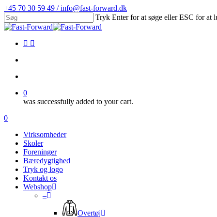
Skip
+45 70 30 59 49 / info@fast-forward.dk
to
Tryk Enter for at søge eller ESC for at 
main
Close
content
Search
facebook
linkedin
search
account
0
was successfully added to your cart.
Menu
search
account
0
Menu
Virksomheder
Skoler
Foreninger
Bæredygtighed
Tryk og logo
Kontakt os
Webshop
–
Overtøj