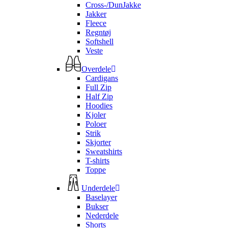
Cross-/DunJakke
Jakker
Fleece
Regntøj
Softshell
Veste
Overdele
Cardigans
Full Zip
Half Zip
Hoodies
Kjoler
Poloer
Strik
Skjorter
Sweatshirts
T-shirts
Toppe
Underdele
Baselayer
Bukser
Nederdele
Shorts