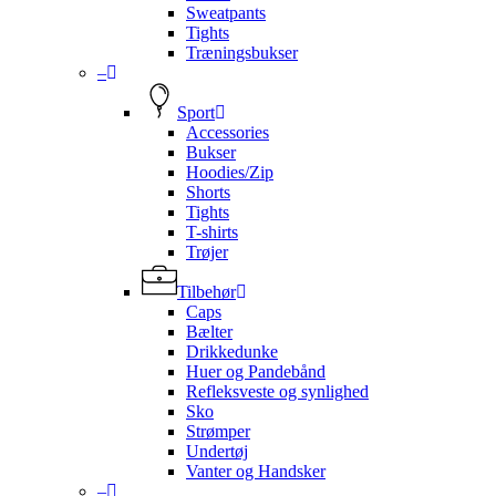
Sweatpants
Tights
Træningsbukser
–
Sport
Accessories
Bukser
Hoodies/Zip
Shorts
Tights
T-shirts
Trøjer
Tilbehør
Caps
Bælter
Drikkedunke
Huer og Pandebånd
Refleksveste og synlighed
Sko
Strømper
Undertøj
Vanter og Handsker
–