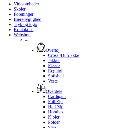
Virksomheder
Skoler
Foreninger
Bæredygtighed
Tryk og logo
Kontakt os
Webshop
–
Overtøj
Cross-/DunJakke
Jakker
Fleece
Regntøj
Softshell
Veste
Overdele
Cardigans
Full Zip
Half Zip
Hoodies
Kjoler
Poloer
Strik