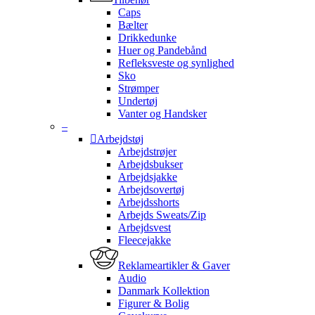
Caps
Bælter
Drikkedunke
Huer og Pandebånd
Refleksveste og synlighed
Sko
Strømper
Undertøj
Vanter og Handsker
–
Arbejdstøj
Arbejdstrøjer
Arbejdsbukser
Arbejdsjakke
Arbejdsovertøj
Arbejdsshorts
Arbejds Sweats/Zip
Arbejdsvest
Fleecejakke
Reklameartikler & Gaver
Audio
Danmark Kollektion
Figurer & Bolig