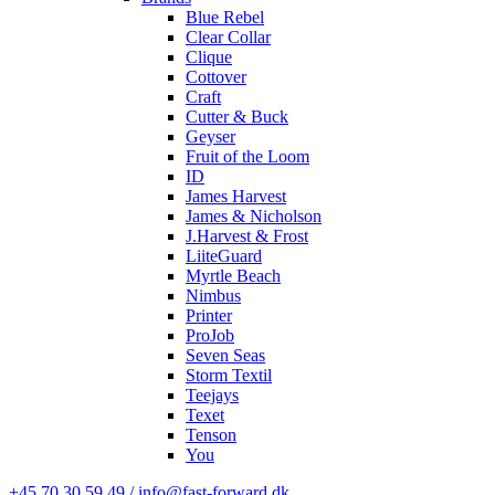
Blue Rebel
Clear Collar
Clique
Cottover
Craft
Cutter & Buck
Geyser
Fruit of the Loom
ID
James Harvest
James & Nicholson
J.Harvest & Frost
LiiteGuard
Myrtle Beach
Nimbus
Printer
ProJob
Seven Seas
Storm Textil
Teejays
Texet
Tenson
You
+45 70 30 59 49 / info@fast-forward.dk