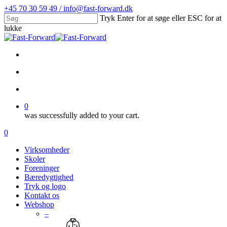
Skip
+45 70 30 59 49 / info@fast-forward.dk
to
Tryk Enter for at søge eller ESC for at
main
lukke
content
Close
Search
facebook
linkedin
search
account
0
was successfully added to your cart.
Menu
search
account
0
Menu
Virksomheder
Skoler
Foreninger
Bæredygtighed
Tryk og logo
Kontakt os
Webshop
–