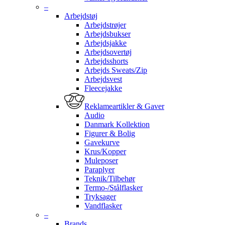
–
Arbejdstøj
Arbejdstrøjer
Arbejdsbukser
Arbejdsjakke
Arbejdsovertøj
Arbejdsshorts
Arbejds Sweats/Zip
Arbejdsvest
Fleecejakke
Reklameartikler & Gaver
Audio
Danmark Kollektion
Figurer & Bolig
Gavekurve
Krus/Kopper
Muleposer
Paraplyer
Teknik/Tilbehør
Termo-/Stålflasker
Tryksager
Vandflasker
–
Brands