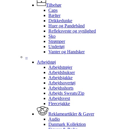
Tilbehør
Caps
Bælter
Drikkedunke
Huer og Pandebånd
Refleksveste og synlighed
Sko
Strømper
Undertøj
Vanter og Handsker
–
Arbejdstøj
Arbejdstrøjer
Arbejdsbukser
Arbejdsjakke
Arbejdsovertøj
Arbejdsshorts
Arbejds Sweats/Zip
Arbejdsvest
Fleecejakke
Reklameartikler & Gaver
Audio
Danmark Kollektion