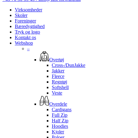
Virksomheder
Skoler
Foreninger
Bæredygtighed
Tryk og logo
Kontakt os
Webshop
–
Overtøj
Cross-/DunJakke
Jakker
Fleece
Regntøj
Softshell
Veste
Overdele
Cardigans
Full Zip
Half Zip
Hoodies
Kjoler
Poloer