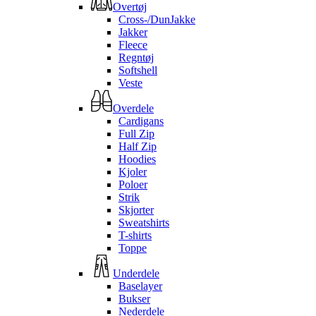
Overtøj
Cross-/DunJakke
Jakker
Fleece
Regntøj
Softshell
Veste
Overdele
Cardigans
Full Zip
Half Zip
Hoodies
Kjoler
Poloer
Strik
Skjorter
Sweatshirts
T-shirts
Toppe
Underdele
Baselayer
Bukser
Nederdele