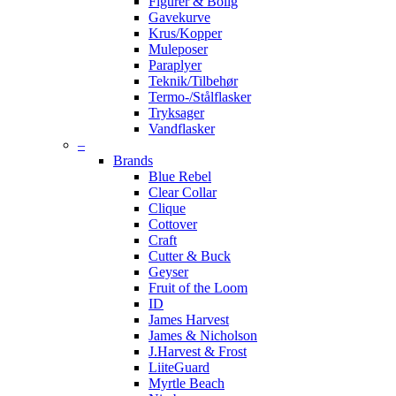
Figurer & Bolig
Gavekurve
Krus/Kopper
Muleposer
Paraplyer
Teknik/Tilbehør
Termo-/Stålflasker
Tryksager
Vandflasker
–
Brands
Blue Rebel
Clear Collar
Clique
Cottover
Craft
Cutter & Buck
Geyser
Fruit of the Loom
ID
James Harvest
James & Nicholson
J.Harvest & Frost
LiiteGuard
Myrtle Beach