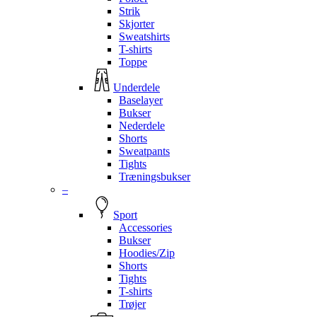
Strik
Skjorter
Sweatshirts
T-shirts
Toppe
Underdele
Baselayer
Bukser
Nederdele
Shorts
Sweatpants
Tights
Træningsbukser
–
Sport
Accessories
Bukser
Hoodies/Zip
Shorts
Tights
T-shirts
Trøjer