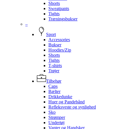
Shorts
Sweatpants
Tights
Træningsbukser
–
Sport
Accessories
Bukser
Hoodies/Zip
Shorts
Tights
T-shirts
Trøjer
Tilbehør
Caps
Bælter
Drikkedunke
Huer og Pandebånd
Refleksveste og synlighed
Sko
Strømper
Undertøj
Vanter og Handsker