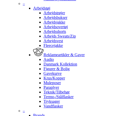
–
Arbejdstøj
Arbejdstrøjer
Arbejdsbukser
Arbejdsjakke
Arbejdsovertøj
Arbejdsshorts
Arbejds Sweats/Zip
Arbejdsvest
Fleecejakke
Reklameartikler & Gaver
Audio
Danmark Kollektion
Figurer & Bolig
Gavekurve
Krus/Kopper
Muleposer
Paraplyer
Teknik/Tilbehør
Termo-/Stålflasker
Tryksager
Vandflasker
–
Brands