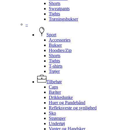
Shorts
Sweatpants
Tights
Træningsbukser
–
Sport
Accessories
Bukser
Hoodies/Zip
Shorts
Tights
T-shirts
Trøjer
Tilbehør
Caps
Bælter
Drikkedunke
Huer og Pandebånd
Refleksveste og synlighed
Sko
Strømper
Undertøj
Vanter og Handsker