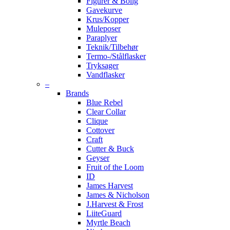
Figurer & Bolig
Gavekurve
Krus/Kopper
Muleposer
Paraplyer
Teknik/Tilbehør
Termo-/Stålflasker
Tryksager
Vandflasker
–
Brands
Blue Rebel
Clear Collar
Clique
Cottover
Craft
Cutter & Buck
Geyser
Fruit of the Loom
ID
James Harvest
James & Nicholson
J.Harvest & Frost
LiiteGuard
Myrtle Beach