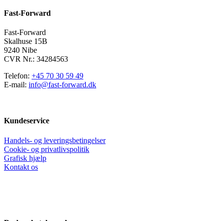
kan
Fast-Forward
vælges
på
varesiden
Fast-Forward
Skalhuse 15B
9240 Nibe
CVR Nr.: 34284563
Telefon:
+45 70 30 59 49
E-mail:
info@fast-forward.dk
Kundeservice
Handels- og leveringsbetingelser
Cookie- og privatlivspolitik
Grafisk hjælp
Kontakt os