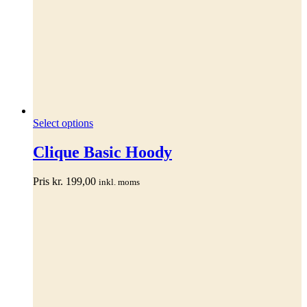
Dette
Select options
vare
har
Clique Basic Hoody
flere
varianter.
Pris
kr.
199,00
inkl. moms
Mulighederne
kan
vælges
på
varesiden