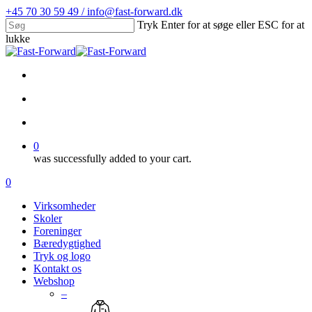
Skip
+45 70 30 59 49 / info@fast-forward.dk
to
Tryk Enter for at søge eller ESC for at
main
lukke
content
Close
Search
facebook
linkedin
search
account
0
was successfully added to your cart.
Menu
search
account
0
Menu
Virksomheder
Skoler
Foreninger
Bæredygtighed
Tryk og logo
Kontakt os
Webshop
–