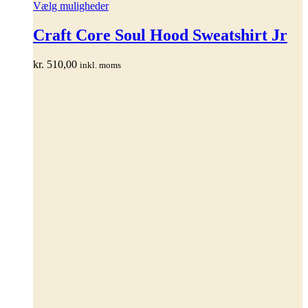
Dette
Vælg muligheder
vare
har
Craft Core Soul Hood Sweatshirt Jr
flere
varianter.
kr.
510,00
inkl. moms
Mulighederne
kan
vælges
på
varesiden