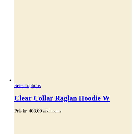
Dette
Select options
vare
har
Clear Collar Raglan Hoodie W
flere
varianter.
Pris
kr.
408,00
inkl. moms
Mulighederne
kan
vælges
på
varesiden