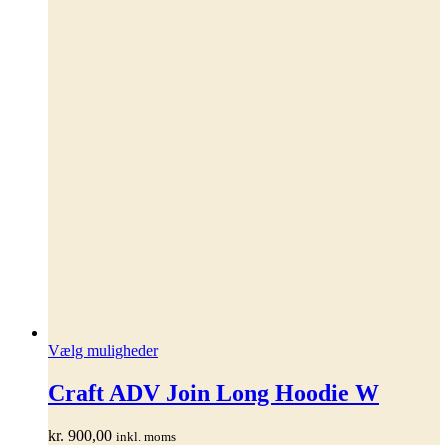
Dette
Vælg muligheder
vare
har
Craft ADV Join Long Hoodie W
flere
varianter.
kr.
900,00
inkl. moms
Mulighederne