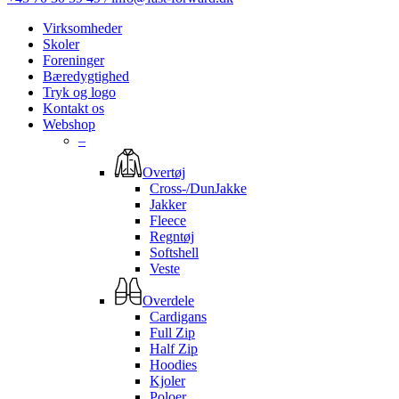
Virksomheder
Skoler
Foreninger
Bæredygtighed
Tryk og logo
Kontakt os
Webshop
–
Overtøj
Cross-/DunJakke
Jakker
Fleece
Regntøj
Softshell
Veste
Overdele
Cardigans
Full Zip
Half Zip
Hoodies
Kjoler
Poloer