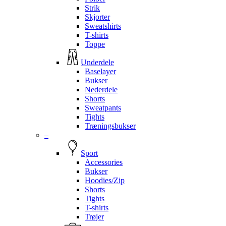
Strik
Skjorter
Sweatshirts
T-shirts
Toppe
Underdele
Baselayer
Bukser
Nederdele
Shorts
Sweatpants
Tights
Træningsbukser
–
Sport
Accessories
Bukser
Hoodies/Zip
Shorts
Tights
T-shirts
Trøjer