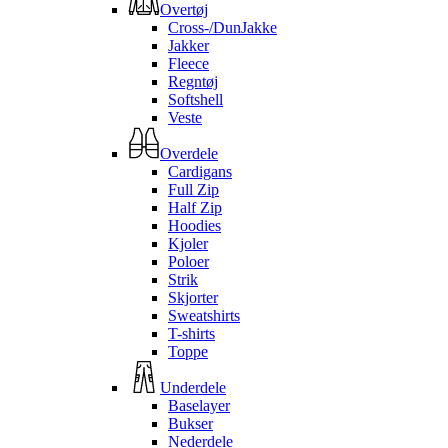
Overtøj
Cross-/DunJakke
Jakker
Fleece
Regntøj
Softshell
Veste
Overdele
Cardigans
Full Zip
Half Zip
Hoodies
Kjoler
Poloer
Strik
Skjorter
Sweatshirts
T-shirts
Toppe
Underdele
Baselayer
Bukser
Nederdele