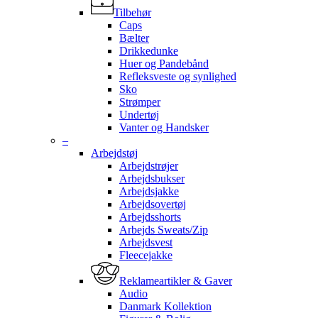
Tilbehør
Caps
Bælter
Drikkedunke
Huer og Pandebånd
Refleksveste og synlighed
Sko
Strømper
Undertøj
Vanter og Handsker
–
Arbejdstøj
Arbejdstrøjer
Arbejdsbukser
Arbejdsjakke
Arbejdsovertøj
Arbejdsshorts
Arbejds Sweats/Zip
Arbejdsvest
Fleecejakke
Reklameartikler & Gaver
Audio
Danmark Kollektion