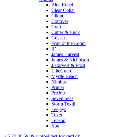
Blue Rebel
Clear Collar
Clique
Cottover
Craft
Cutter & Buck
Geyser
Fruit of the Loom
ID
James Harvest
James & Nicholson
J.Harvest & Frost
LiiteGuard
Myrtle Beach
Nimbus
Printer
ProJob
Seven Seas
Storm Textil
Teejays
Texet
Tenson
You
+45 70 30 59 49 / info@fast-forward.dk