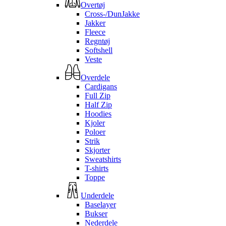
Overtøj
Cross-/DunJakke
Jakker
Fleece
Regntøj
Softshell
Veste
Overdele
Cardigans
Full Zip
Half Zip
Hoodies
Kjoler
Poloer
Strik
Skjorter
Sweatshirts
T-shirts
Toppe
Underdele
Baselayer
Bukser
Nederdele