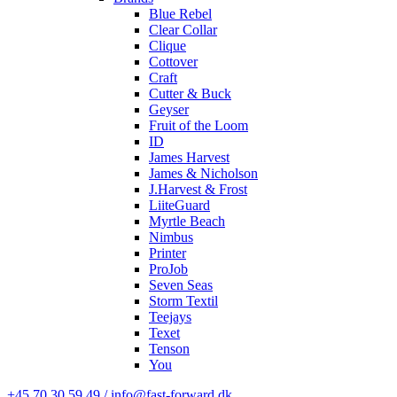
Blue Rebel
Clear Collar
Clique
Cottover
Craft
Cutter & Buck
Geyser
Fruit of the Loom
ID
James Harvest
James & Nicholson
J.Harvest & Frost
LiiteGuard
Myrtle Beach
Nimbus
Printer
ProJob
Seven Seas
Storm Textil
Teejays
Texet
Tenson
You
+45 70 30 59 49 / info@fast-forward.dk