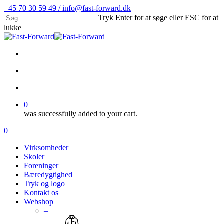
Skip
+45 70 30 59 49 / info@fast-forward.dk
to
Tryk Enter for at søge eller ESC for at
main
lukke
content
Close
Search
facebook
linkedin
search
account
0
was successfully added to your cart.
Menu
search
account
0
Menu
Virksomheder
Skoler
Foreninger
Bæredygtighed
Tryk og logo
Kontakt os
Webshop
–