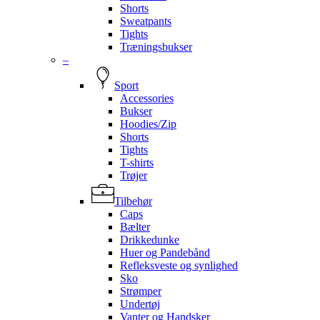
Shorts
Sweatpants
Tights
Træningsbukser
–
Sport
Accessories
Bukser
Hoodies/Zip
Shorts
Tights
T-shirts
Trøjer
Tilbehør
Caps
Bælter
Drikkedunke
Huer og Pandebånd
Refleksveste og synlighed
Sko
Strømper
Undertøj
Vanter og Handsker