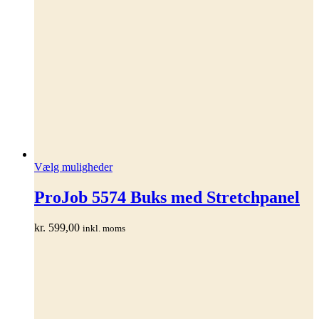
Dette
Vælg muligheder
vare
har
ProJob 5574 Buks med Stretchpanel
flere
varianter.
kr.
599,00
inkl. moms
Mulighederne
kan
vælges
på
varesiden