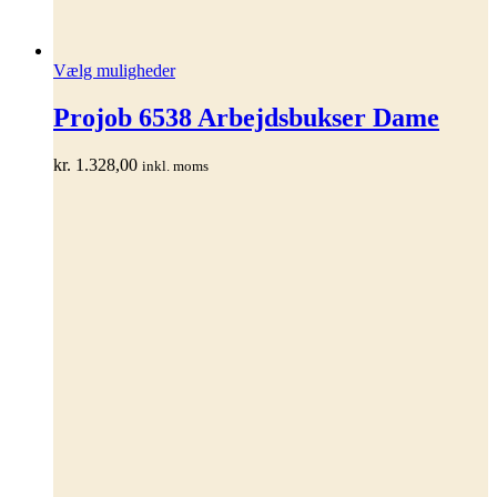
Dette
Vælg muligheder
vare
har
Projob 6538 Arbejdsbukser Dame
flere
varianter.
kr.
1.328,00
inkl. moms
Mulighederne
kan
vælges
på
varesiden