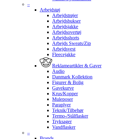
–
Arbejdstøj
Arbejdstrøjer
Arbejdsbukser
Arbejdsjakke
Arbejdsovertøj
Arbejdsshorts
Arbejds Sweats/Zip
Arbejdsvest
Fleecejakke
Reklameartikler & Gaver
Audio
Danmark Kollektion
Figurer & Bolig
Gavekurve
Krus/Kopper
Muleposer
Paraplyer
Teknik/Tilbehør
Termo-/Stålflasker
Tryksager
Vandflasker
–
Brands