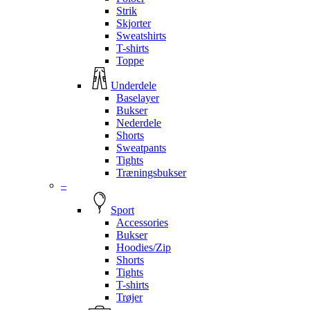
Strik
Skjorter
Sweatshirts
T-shirts
Toppe
Underdele
Baselayer
Bukser
Nederdele
Shorts
Sweatpants
Tights
Træningsbukser
–
Sport
Accessories
Bukser
Hoodies/Zip
Shorts
Tights
T-shirts
Trøjer