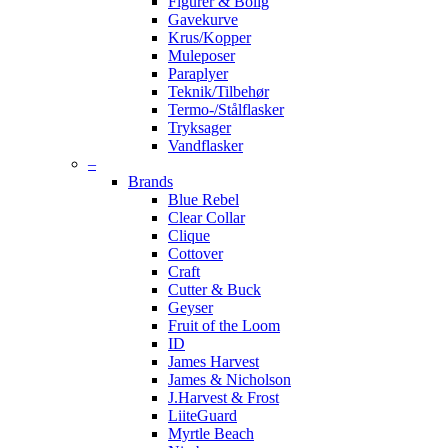
Figurer & Bolig
Gavekurve
Krus/Kopper
Muleposer
Paraplyer
Teknik/Tilbehør
Termo-/Stålflasker
Tryksager
Vandflasker
–
Brands
Blue Rebel
Clear Collar
Clique
Cottover
Craft
Cutter & Buck
Geyser
Fruit of the Loom
ID
James Harvest
James & Nicholson
J.Harvest & Frost
LiiteGuard
Myrtle Beach