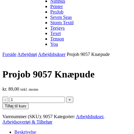
Nimbus
Printer
ProJob
Seven Seas
Storm Textil
Teejays
Texet
Tenson
You
Forside
Arbejdstøj
Arbejdsbukser
Projob 9057 Knæpude
Projob 9057 Knæpude
kr.
89,00
inkl. moms
Projob
9057
Tilføj til kurv
Knæpude
antal
Varenummer (SKU):
9057
Kategorier:
Arbejdsbukser
,
Arbejdsovertøj & Tilbehør
Beskrivelse