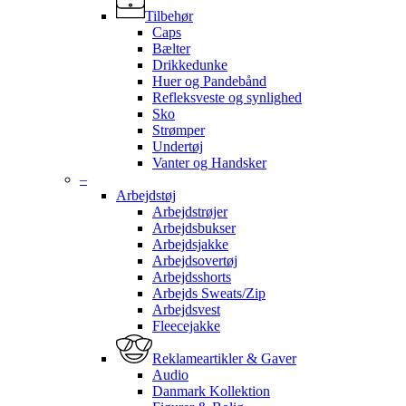
Tilbehør
Caps
Bælter
Drikkedunke
Huer og Pandebånd
Refleksveste og synlighed
Sko
Strømper
Undertøj
Vanter og Handsker
–
Arbejdstøj
Arbejdstrøjer
Arbejdsbukser
Arbejdsjakke
Arbejdsovertøj
Arbejdsshorts
Arbejds Sweats/Zip
Arbejdsvest
Fleecejakke
Reklameartikler & Gaver
Audio
Danmark Kollektion