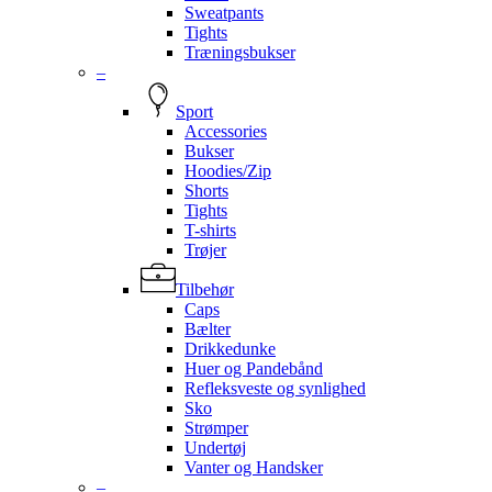
Sweatpants
Tights
Træningsbukser
–
Sport
Accessories
Bukser
Hoodies/Zip
Shorts
Tights
T-shirts
Trøjer
Tilbehør
Caps
Bælter
Drikkedunke
Huer og Pandebånd
Refleksveste og synlighed
Sko
Strømper
Undertøj
Vanter og Handsker
–