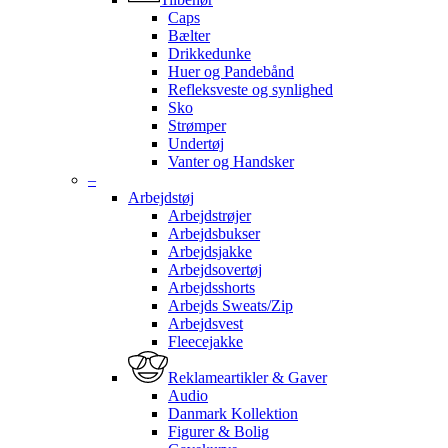
Caps
Bælter
Drikkedunke
Huer og Pandebånd
Refleksveste og synlighed
Sko
Strømper
Undertøj
Vanter og Handsker
–
Arbejdstøj
Arbejdstrøjer
Arbejdsbukser
Arbejdsjakke
Arbejdsovertøj
Arbejdsshorts
Arbejds Sweats/Zip
Arbejdsvest
Fleecejakke
Reklameartikler & Gaver
Audio
Danmark Kollektion
Figurer & Bolig