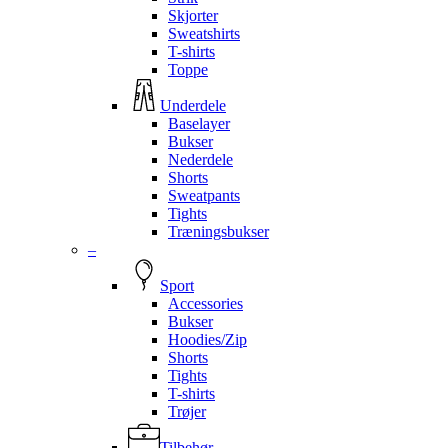
Skjorter
Sweatshirts
T-shirts
Toppe
Underdele
Baselayer
Bukser
Nederdele
Shorts
Sweatpants
Tights
Træningsbukser
–
Sport
Accessories
Bukser
Hoodies/Zip
Shorts
Tights
T-shirts
Trøjer
Tilbehør