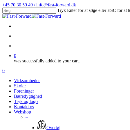
Skip
+45 70 30 59 49 / info@fast-forward.dk
to
Tryk Enter for at søge eller ESC for at 
main
Close
content
Search
facebook
linkedin
search
account
0
was successfully added to your cart.
Menu
search
account
0
Menu
Virksomheder
Skoler
Foreninger
Bæredygtighed
Tryk og logo
Kontakt os
Webshop
–
Overtøj