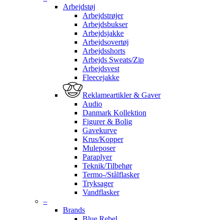
Arbejdstøj
Arbejdstrøjer
Arbejdsbukser
Arbejdsjakke
Arbejdsovertøj
Arbejdsshorts
Arbejds Sweats/Zip
Arbejdsvest
Fleecejakke
Reklameartikler & Gaver
Audio
Danmark Kollektion
Figurer & Bolig
Gavekurve
Krus/Kopper
Muleposer
Paraplyer
Teknik/Tilbehør
Termo-/Stålflasker
Tryksager
Vandflasker
–
Brands
Blue Rebel