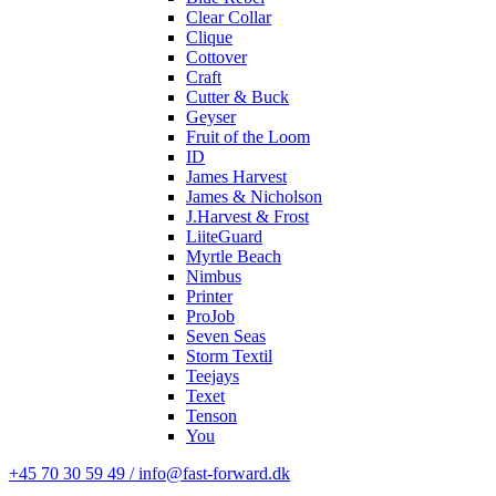
Clear Collar
Clique
Cottover
Craft
Cutter & Buck
Geyser
Fruit of the Loom
ID
James Harvest
James & Nicholson
J.Harvest & Frost
LiiteGuard
Myrtle Beach
Nimbus
Printer
ProJob
Seven Seas
Storm Textil
Teejays
Texet
Tenson
You
+45 70 30 59 49 / info@fast-forward.dk