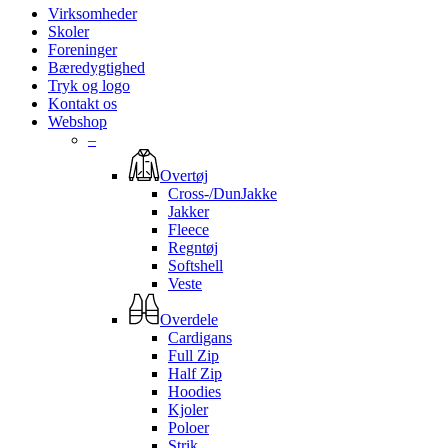
Virksomheder
Skoler
Foreninger
Bæredygtighed
Tryk og logo
Kontakt os
Webshop
–
Overtøj
Cross-/DunJakke
Jakker
Fleece
Regntøj
Softshell
Veste
Overdele
Cardigans
Full Zip
Half Zip
Hoodies
Kjoler
Poloer
Strik