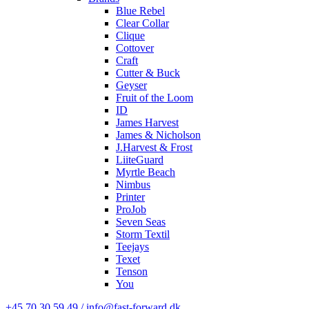
Blue Rebel
Clear Collar
Clique
Cottover
Craft
Cutter & Buck
Geyser
Fruit of the Loom
ID
James Harvest
James & Nicholson
J.Harvest & Frost
LiiteGuard
Myrtle Beach
Nimbus
Printer
ProJob
Seven Seas
Storm Textil
Teejays
Texet
Tenson
You
+45 70 30 59 49 / info@fast-forward.dk