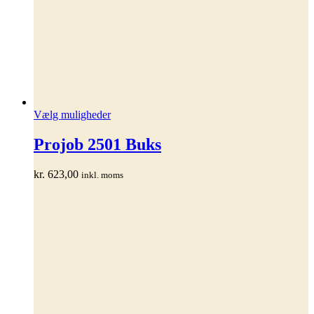
Dette
Vælg muligheder
vare
har
Projob 2501 Buks
flere
varianter.
kr.
623,00
inkl. moms
Mulighederne
kan
vælges
på
varesiden