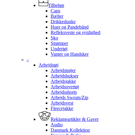
Tilbehør
Caps
Bælter
Drikkedunke
Huer og Pandebånd
Refleksveste og synlighed
Sko
Strømper
Undertøj
Vanter og Handsker
–
Arbejdstøj
Arbejdstrøjer
Arbejdsbukser
Arbejdsjakke
Arbejdsovertøj
Arbejdsshorts
Arbejds Sweats/Zip
Arbejdsvest
Fleecejakke
Reklameartikler & Gaver
Audio
Danmark Kollektion