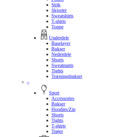
Strik
Skjorter
Sweatshirts
T-shirts
Toppe
Underdele
Baselayer
Bukser
Nederdele
Shorts
Sweatpants
Tights
Træningsbukser
–
Sport
Accessories
Bukser
Hoodies/Zip
Shorts
Tights
T-shirts
Trøjer