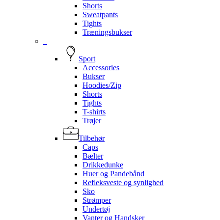
Shorts
Sweatpants
Tights
Træningsbukser
–
Sport
Accessories
Bukser
Hoodies/Zip
Shorts
Tights
T-shirts
Trøjer
Tilbehør
Caps
Bælter
Drikkedunke
Huer og Pandebånd
Refleksveste og synlighed
Sko
Strømper
Undertøj
Vanter og Handsker