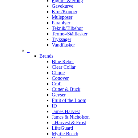
Figurer & Bolig
Gavekurve
Krus/Kopper
Muleposer
Paraplyer
Teknik/Tilbehør
Termo-/Stålflasker
Tryksager
Vandflasker
–
Brands
Blue Rebel
Clear Collar
Clique
Cottover
Craft
Cutter & Buck
Geyser
Fruit of the Loom
ID
James Harvest
James & Nicholson
J.Harvest & Frost
LiiteGuard
Myrtle Beach