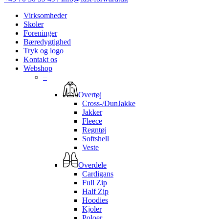
Virksomheder
Skoler
Foreninger
Bæredygtighed
Tryk og logo
Kontakt os
Webshop
–
Overtøj
Cross-/DunJakke
Jakker
Fleece
Regntøj
Softshell
Veste
Overdele
Cardigans
Full Zip
Half Zip
Hoodies
Kjoler
Poloer