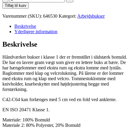
6530
Tilføj til kurv
Arbejdsbuks
antal
Varenummer (SKU):
646530
Kategori:
Arbejdsbukser
Beskrivelse
Yderligere information
Beskrivelse
Håndværker bukser i klasse 1 der er fremstillet i slidstærk bomuld.
De har en lavere gram vægt som giver en lettere buks at bære. De
har hængelommer med ekstra rum og ekstra lomme med lynlås.
Baglommer med klap og velcrolukning. På lårene er der lommer
med ekstra rum og klap med velcro. Tommestoklomme med
knivholder, knæbeskytter med højdejustering begge med
forstærkning.
C42-C64 kan forlænges med 5 cm ved en fold ved anklerne.
EN ISO 20471 Klasse 1.
Materiale: 100% Bomuld
Materiale 2: 80% Polyester, 20% Bomuld