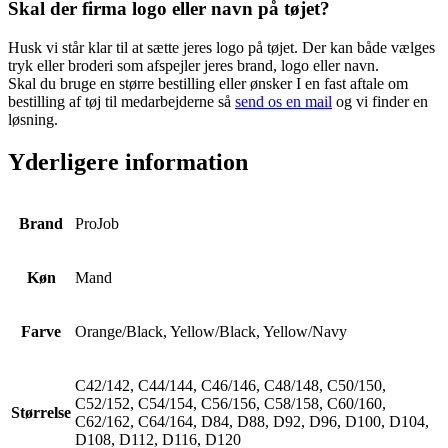
Skal der firma logo eller navn på tøjet?
Husk vi står klar til at sætte jeres logo på tøjet. Der kan både vælges
tryk eller broderi som afspejler jeres brand, logo eller navn.
Skal du bruge en større bestilling eller ønsker I en fast aftale om
bestilling af tøj til medarbejderne så
send os en mail
og vi finder en
løsning.
Yderligere information
Brand
ProJob
Køn
Mand
Farve
Orange/Black, Yellow/Black, Yellow/Navy
C42/142, C44/144, C46/146, C48/148, C50/150,
C52/152, C54/154, C56/156, C58/158, C60/160,
Størrelse
C62/162, C64/164, D84, D88, D92, D96, D100, D104,
D108, D112, D116, D120