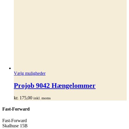
Dette
Vælg muligheder
vare
har
Projob 9042 Hængelommer
flere
varianter.
kr.
175,00
inkl. moms
Mulighederne
kan
Fast-Forward
vælges
på
varesiden
Fast-Forward
Skalhuse 15B