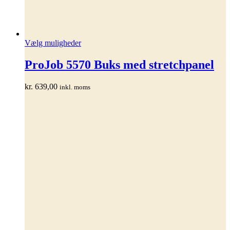
Dette
Vælg muligheder
vare
har
ProJob 5570 Buks med stretchpanel
flere
varianter.
kr.
639,00
inkl. moms
Mulighederne
kan
vælges
på
varesiden