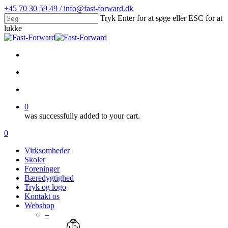
Skip
+45 70 30 59 49 / info@fast-forward.dk
to
Tryk Enter for at søge eller ESC for at
main
lukke
content
Close
Search
facebook
linkedin
search
account
0
was successfully added to your cart.
Menu
search
account
0
Menu
Virksomheder
Skoler
Foreninger
Bæredygtighed
Tryk og logo
Kontakt os
Webshop
–