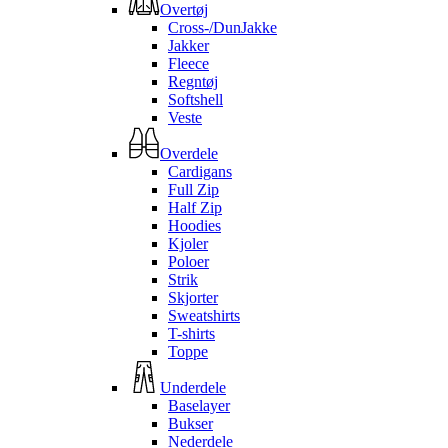
Overtøj
Cross-/DunJakke
Jakker
Fleece
Regntøj
Softshell
Veste
Overdele
Cardigans
Full Zip
Half Zip
Hoodies
Kjoler
Poloer
Strik
Skjorter
Sweatshirts
T-shirts
Toppe
Underdele
Baselayer
Bukser
Nederdele