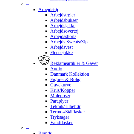
–
Arbejdstøj
Arbejdstrøjer
Arbejdsbukser
Arbejdsjakke
Arbejdsovertøj
Arbejdsshorts
Arbejds Sweats/Zip
Arbejdsvest
Fleecejakke
Reklameartikler & Gaver
Audio
Danmark Kollektion
Figurer & Bolig
Gavekurve
Krus/Kopper
Muleposer
Paraplyer
Teknik/Tilbehør
Termo-/Stålflasker
Tryksager
Vandflasker
–
Brands