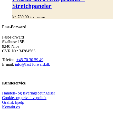
flere
Stretchpaneler
varianter.
Mulighederne
kan
kr.
780,00
inkl. moms
vælges
på
Fast-Forward
varesiden
Fast-Forward
Skalhuse 15B
9240 Nibe
CVR Nr.: 34284563
Telefon:
+45 70 30 59 49
E-mail:
info@fast-forward.dk
Kundeservice
Handels- og leveringsbetingelser
Cookie- og privatlivspolitik
Grafisk hjælp
Kontakt os