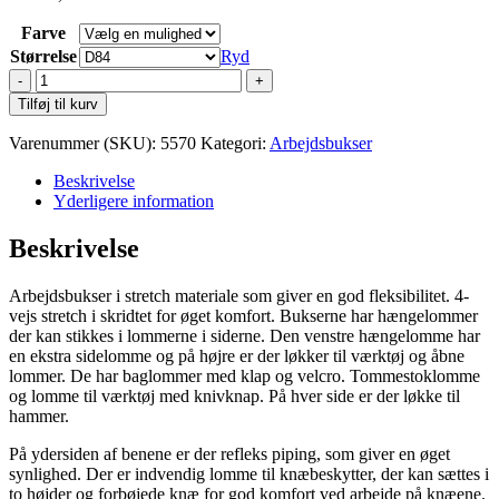
Farve
Størrelse
Ryd
ProJob
5570
Tilføj til kurv
Buks
med
Varenummer (SKU):
5570
Kategori:
Arbejdsbukser
stretchpanel
antal
Beskrivelse
Yderligere information
Beskrivelse
Arbejdsbukser i stretch materiale som giver en god fleksibilitet. 4-
vejs stretch i skridtet for øget komfort. Bukserne har hængelommer
der kan stikkes i lommerne i siderne. Den venstre hængelomme har
en ekstra sidelomme og på højre er der løkker til værktøj og åbne
lommer. De har baglommer med klap og velcro. Tommestoklomme
og lomme til værktøj med knivknap. På hver side er der løkke til
hammer.
På ydersiden af benene er der refleks piping, som giver en øget
synlighed. Der er indvendig lomme til knæbeskytter, der kan sættes i
to højder og forbøjede knæ for god komfort ved arbejde på knæene.