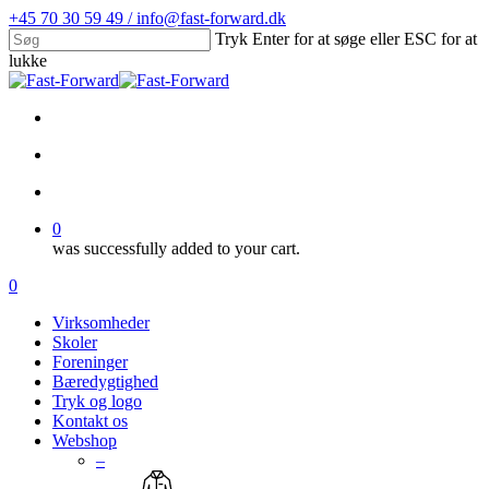
Skip
+45 70 30 59 49 / info@fast-forward.dk
to
Tryk Enter for at søge eller ESC for at
main
lukke
content
Close
Search
facebook
linkedin
search
account
0
was successfully added to your cart.
Menu
search
account
0
Menu
Virksomheder
Skoler
Foreninger
Bæredygtighed
Tryk og logo
Kontakt os
Webshop
–