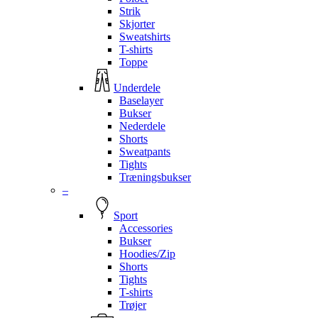
Strik
Skjorter
Sweatshirts
T-shirts
Toppe
Underdele
Baselayer
Bukser
Nederdele
Shorts
Sweatpants
Tights
Træningsbukser
–
Sport
Accessories
Bukser
Hoodies/Zip
Shorts
Tights
T-shirts
Trøjer