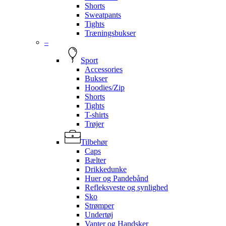
Shorts
Sweatpants
Tights
Træningsbukser
–
Sport
Accessories
Bukser
Hoodies/Zip
Shorts
Tights
T-shirts
Trøjer
Tilbehør
Caps
Bælter
Drikkedunke
Huer og Pandebånd
Refleksveste og synlighed
Sko
Strømper
Undertøj
Vanter og Handsker