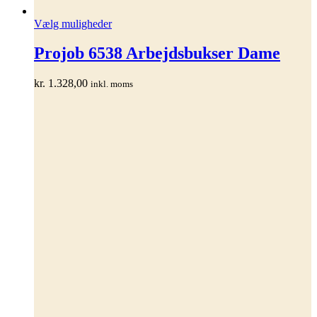
Dette
Vælg muligheder
vare
har
Projob 6538 Arbejdsbukser Dame
flere
varianter.
kr.
1.328,00
inkl. moms
Mulighederne
kan
vælges
på
varesiden