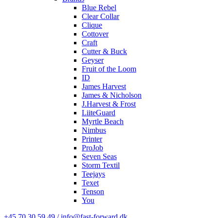
Blue Rebel
Clear Collar
Clique
Cottover
Craft
Cutter & Buck
Geyser
Fruit of the Loom
ID
James Harvest
James & Nicholson
J.Harvest & Frost
LiiteGuard
Myrtle Beach
Nimbus
Printer
ProJob
Seven Seas
Storm Textil
Teejays
Texet
Tenson
You
+45 70 30 59 49 / info@fast-forward.dk