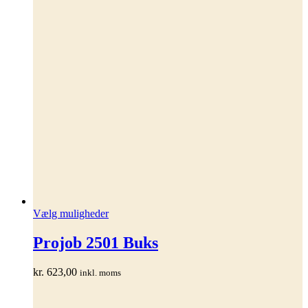
Dette
Vælg muligheder
vare
har
Projob 2501 Buks
flere
varianter.
kr.
623,00
inkl. moms
Mulighederne
kan
vælges