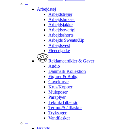
–
Arbejdstøj
Arbejdstrøjer
Arbejdsbukser
Arbejdsjakke
Arbejdsovertøj
Arbejdsshorts
Arbejds Sweats/Zip
Arbejdsvest
Fleecejakke
Reklameartikler & Gaver
Audio
Danmark Kollektion
Figurer & Bolig
Gavekurve
Krus/Kopper
Muleposer
Paraplyer
Teknik/Tilbehør
Termo-/Stålflasker
Tryksager
Vandflasker
–
Brands