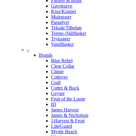
Figurer & Bolig
Gavekurve
Krus/Kopper
Muleposer
Paraplyer
Teknik/Tilbehør
Termo-/Stålflasker
Tryksager
Vandflasker
–
Brands
Blue Rebel
Clear Collar
Clique
Cottover
Craft
Cutter & Buck
Geyser
Fruit of the Loom
ID
James Harvest
James & Nicholson
J.Harvest & Frost
LiiteGuard
Myrtle Beach