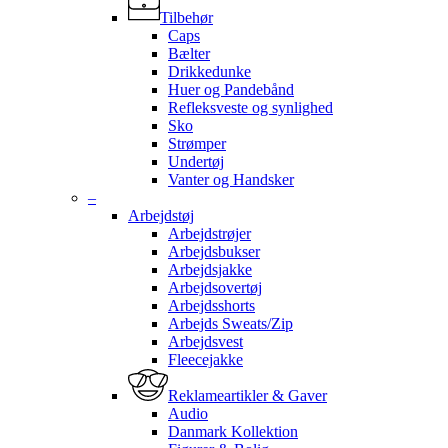
Tilbehør
Caps
Bælter
Drikkedunke
Huer og Pandebånd
Refleksveste og synlighed
Sko
Strømper
Undertøj
Vanter og Handsker
–
Arbejdstøj
Arbejdstrøjer
Arbejdsbukser
Arbejdsjakke
Arbejdsovertøj
Arbejdsshorts
Arbejds Sweats/Zip
Arbejdsvest
Fleecejakke
Reklameartikler & Gaver
Audio
Danmark Kollektion