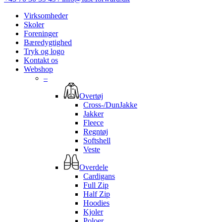
Virksomheder
Skoler
Foreninger
Bæredygtighed
Tryk og logo
Kontakt os
Webshop
–
Overtøj
Cross-/DunJakke
Jakker
Fleece
Regntøj
Softshell
Veste
Overdele
Cardigans
Full Zip
Half Zip
Hoodies
Kjoler
Poloer