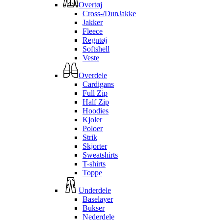
Overtøj
Cross-/DunJakke
Jakker
Fleece
Regntøj
Softshell
Veste
Overdele
Cardigans
Full Zip
Half Zip
Hoodies
Kjoler
Poloer
Strik
Skjorter
Sweatshirts
T-shirts
Toppe
Underdele
Baselayer
Bukser
Nederdele