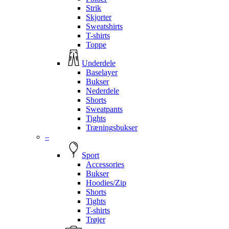
Strik
Skjorter
Sweatshirts
T-shirts
Toppe
Underdele
Baselayer
Bukser
Nederdele
Shorts
Sweatpants
Tights
Træningsbukser
–
Sport
Accessories
Bukser
Hoodies/Zip
Shorts
Tights
T-shirts
Trøjer