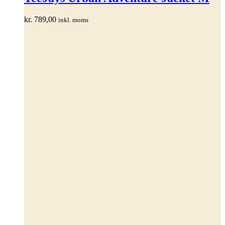
flere
varianter.
kr.
789,00
inkl. moms
Mulighederne
kan
vælges
på
varesiden