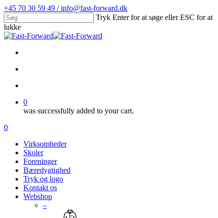
Skip
+45 70 30 59 49 / info@fast-forward.dk
to
Tryk Enter for at søge eller ESC for at
main
lukke
content
Close
Search
facebook
linkedin
search
account
0
was successfully added to your cart.
Menu
search
account
0
Menu
Virksomheder
Skoler
Foreninger
Bæredygtighed
Tryk og logo
Kontakt os
Webshop
–