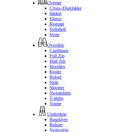
Overtøj
Cross-/DunJakke
Jakker
Fleece
Regntøj
Softshell
Veste
Overdele
Cardigans
Full Zip
Half Zip
Hoodies
Kjoler
Poloer
Strik
Skjorter
Sweatshirts
T-shirts
Toppe
Underdele
Baselayer
Bukser
Nederdele