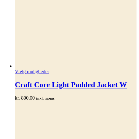
Dette
Vælg muligheder
vare
har
Craft Core Light Padded Jacket W
flere
varianter.
kr.
800,00
inkl. moms
Mulighederne
kan
vælges
på
varesiden