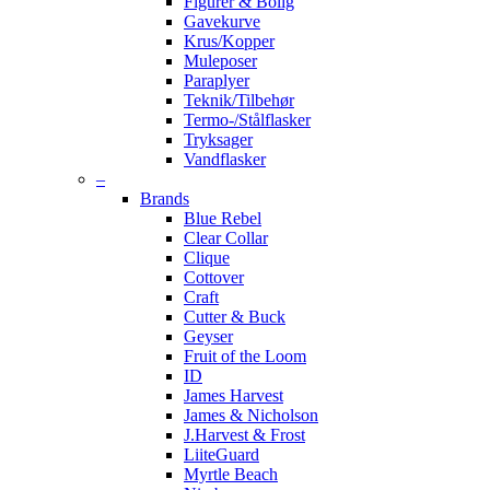
Figurer & Bolig
Gavekurve
Krus/Kopper
Muleposer
Paraplyer
Teknik/Tilbehør
Termo-/Stålflasker
Tryksager
Vandflasker
–
Brands
Blue Rebel
Clear Collar
Clique
Cottover
Craft
Cutter & Buck
Geyser
Fruit of the Loom
ID
James Harvest
James & Nicholson
J.Harvest & Frost
LiiteGuard
Myrtle Beach