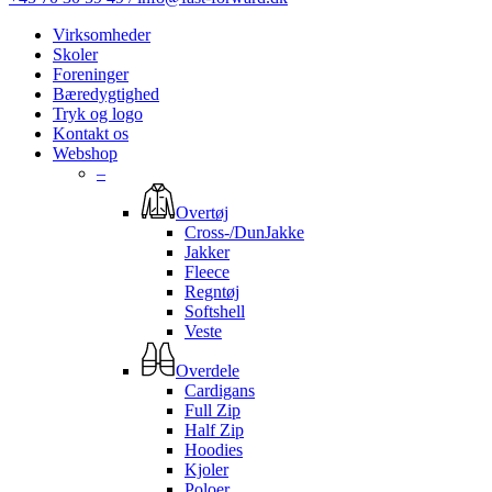
Virksomheder
Skoler
Foreninger
Bæredygtighed
Tryk og logo
Kontakt os
Webshop
–
Overtøj
Cross-/DunJakke
Jakker
Fleece
Regntøj
Softshell
Veste
Overdele
Cardigans
Full Zip
Half Zip
Hoodies
Kjoler
Poloer