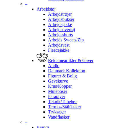
–
Arbejdstøj
Arbejdstrøjer
Arbejdsbukser
Arbejdsjakke
Arbejdsovertøj
Arbejdsshorts
Arbejds Sweats/Zip
Arbejdsvest
Fleecejakke
Reklameartikler & Gaver
Audio
Danmark Kollektion
Figurer & Bolig
Gavekurve
Krus/Kopper
Muleposer
Paraplyer
Teknik/Tilbehør
Termo-/Stålflasker
Tryksager
Vandflasker
–
Brands