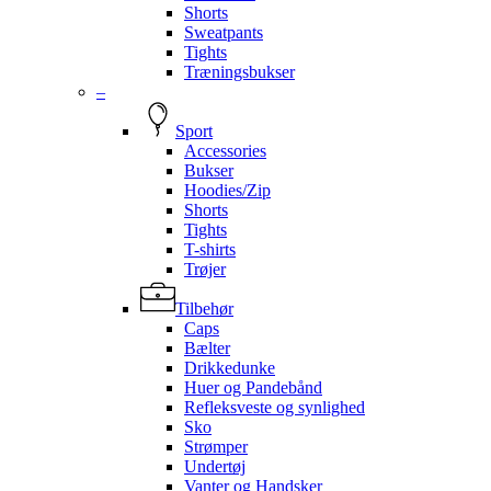
Shorts
Sweatpants
Tights
Træningsbukser
–
Sport
Accessories
Bukser
Hoodies/Zip
Shorts
Tights
T-shirts
Trøjer
Tilbehør
Caps
Bælter
Drikkedunke
Huer og Pandebånd
Refleksveste og synlighed
Sko
Strømper
Undertøj
Vanter og Handsker