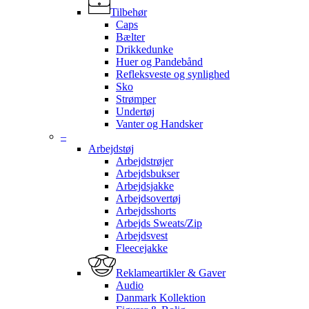
Tilbehør
Caps
Bælter
Drikkedunke
Huer og Pandebånd
Refleksveste og synlighed
Sko
Strømper
Undertøj
Vanter og Handsker
–
Arbejdstøj
Arbejdstrøjer
Arbejdsbukser
Arbejdsjakke
Arbejdsovertøj
Arbejdsshorts
Arbejds Sweats/Zip
Arbejdsvest
Fleecejakke
Reklameartikler & Gaver
Audio
Danmark Kollektion