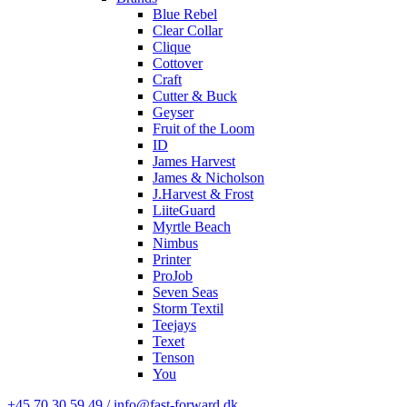
Blue Rebel
Clear Collar
Clique
Cottover
Craft
Cutter & Buck
Geyser
Fruit of the Loom
ID
James Harvest
James & Nicholson
J.Harvest & Frost
LiiteGuard
Myrtle Beach
Nimbus
Printer
ProJob
Seven Seas
Storm Textil
Teejays
Texet
Tenson
You
+45 70 30 59 49 / info@fast-forward.dk