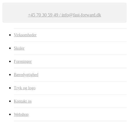
+45 70 30 59 49 / info@fast-forward.dk
Virksomheder
Skoler
Foreninger
Bæredygtighed
Tryk og logo
Kontakt os
Webshop
Forside
Overdele
Skjorter
Nimbus Napa Unisex