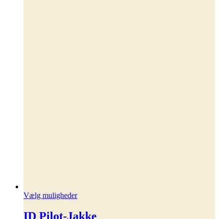
Dette
Vælg muligheder
vare
har
ID Pilot-Jakke