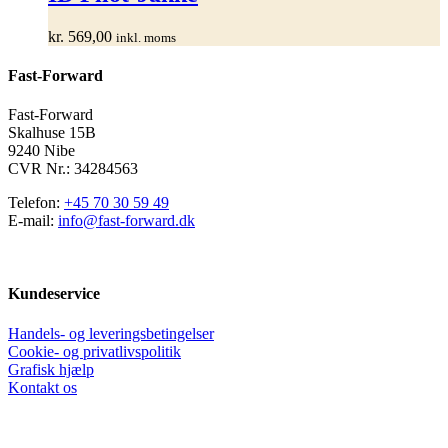
flere
varianter.
kr.
569,00
inkl. moms
Mulighederne
kan
Fast-Forward
vælges
på
varesiden
Fast-Forward
Skalhuse 15B
9240 Nibe
CVR Nr.: 34284563
Telefon:
+45 70 30 59 49
E-mail:
info@fast-forward.dk
Kundeservice
Handels- og leveringsbetingelser
Cookie- og privatlivspolitik
Grafisk hjælp
Kontakt os