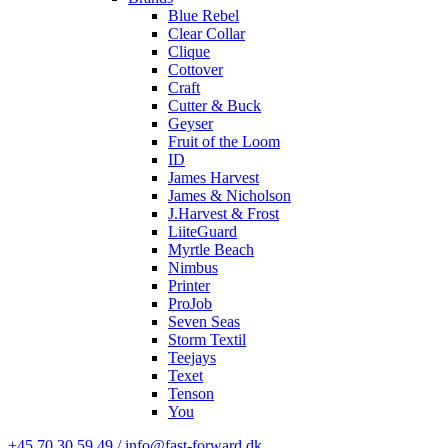
Blue Rebel
Clear Collar
Clique
Cottover
Craft
Cutter & Buck
Geyser
Fruit of the Loom
ID
James Harvest
James & Nicholson
J.Harvest & Frost
LiiteGuard
Myrtle Beach
Nimbus
Printer
ProJob
Seven Seas
Storm Textil
Teejays
Texet
Tenson
You
+45 70 30 59 49 / info@fast-forward.dk