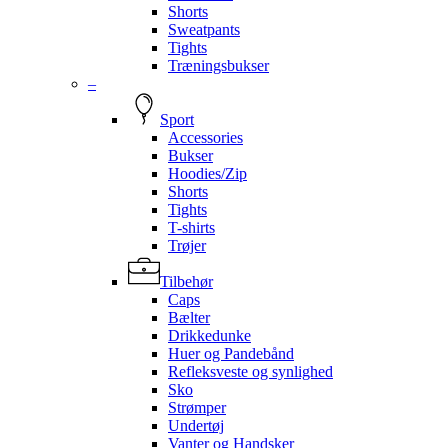
Shorts
Sweatpants
Tights
Træningsbukser
–
Sport
Accessories
Bukser
Hoodies/Zip
Shorts
Tights
T-shirts
Trøjer
Tilbehør
Caps
Bælter
Drikkedunke
Huer og Pandebånd
Refleksveste og synlighed
Sko
Strømper
Undertøj
Vanter og Handsker