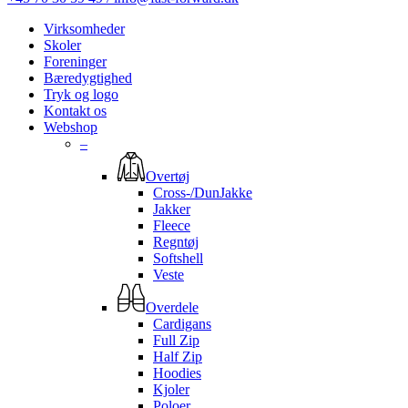
Virksomheder
Skoler
Foreninger
Bæredygtighed
Tryk og logo
Kontakt os
Webshop
–
Overtøj
Cross-/DunJakke
Jakker
Fleece
Regntøj
Softshell
Veste
Overdele
Cardigans
Full Zip
Half Zip
Hoodies
Kjoler
Poloer