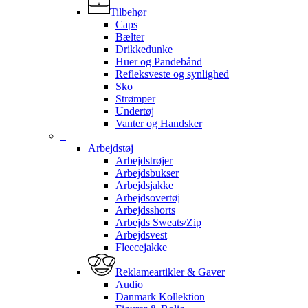
Tilbehør
Caps
Bælter
Drikkedunke
Huer og Pandebånd
Refleksveste og synlighed
Sko
Strømper
Undertøj
Vanter og Handsker
–
Arbejdstøj
Arbejdstrøjer
Arbejdsbukser
Arbejdsjakke
Arbejdsovertøj
Arbejdsshorts
Arbejds Sweats/Zip
Arbejdsvest
Fleecejakke
Reklameartikler & Gaver
Audio
Danmark Kollektion