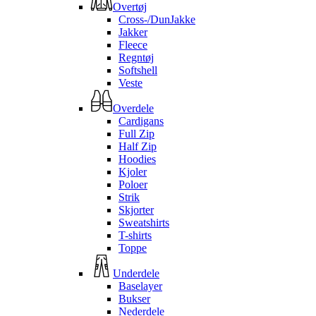
Overtøj
Cross-/DunJakke
Jakker
Fleece
Regntøj
Softshell
Veste
Overdele
Cardigans
Full Zip
Half Zip
Hoodies
Kjoler
Poloer
Strik
Skjorter
Sweatshirts
T-shirts
Toppe
Underdele
Baselayer
Bukser
Nederdele