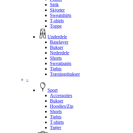
Strik
Skjorter
Sweatshirts
T-shirts
Toppe
Underdele
Baselayer
Bukser
Nederdele
Shorts
Sweatpants
Tights
Træningsbukser
–
Sport
Accessories
Bukser
Hoodies/Zip
Shorts
Tights
T-shirts
Trøjer