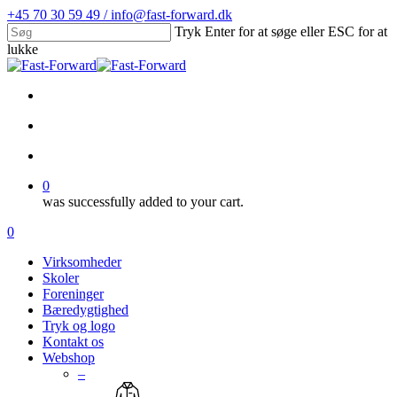
Skip
+45 70 30 59 49 / info@fast-forward.dk
to
Tryk Enter for at søge eller ESC for at
main
lukke
content
Close
Search
facebook
linkedin
search
account
0
was successfully added to your cart.
Menu
search
account
0
Menu
Virksomheder
Skoler
Foreninger
Bæredygtighed
Tryk og logo
Kontakt os
Webshop
–