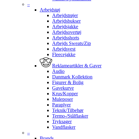
–
Arbejdstøj
Arbejdstrøjer
Arbejdsbukser
Arbejdsjakke
Arbejdsovertøj
Arbejdsshorts
Arbejds Sweats/Zip
Arbejdsvest
Fleecejakke
Reklameartikler & Gaver
Audio
Danmark Kollektion
Figurer & Bolig
Gavekurve
Krus/Kopper
Muleposer
Paraplyer
Teknik/Tilbehør
Termo-/Stålflasker
Tryksager
Vandflasker
–
Brands