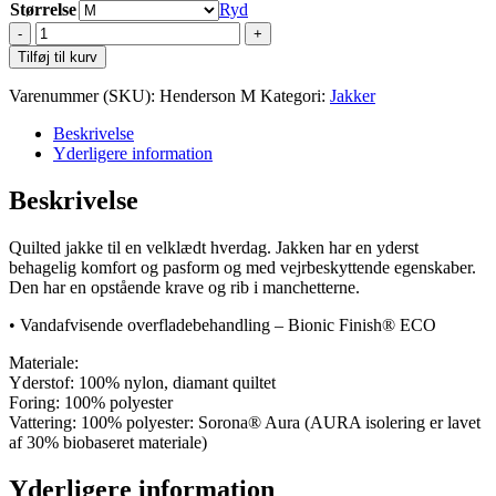
Størrelse
Ryd
Nimbus
Henderson
Tilføj til kurv
M
antal
Varenummer (SKU):
Henderson M
Kategori:
Jakker
Beskrivelse
Yderligere information
Beskrivelse
Quilted jakke til en velklædt hverdag. Jakken har en yderst
behagelig komfort og pasform og med vejrbeskyttende egenskaber.
Den har en opstående krave og rib i manchetterne.
• Vandafvisende overfladebehandling – Bionic Finish® ECO
Materiale:
Yderstof: 100% nylon, diamant quiltet
Foring: 100% polyester
Vattering: 100% polyester: Sorona® Aura (AURA isolering er lavet
af 30% biobaseret materiale)
Yderligere information