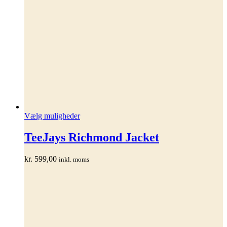
Dette
Vælg muligheder
vare
har
TeeJays Richmond Jacket
flere
varianter.
kr.
599,00
inkl. moms
Mulighederne
kan
vælges
på
varesiden