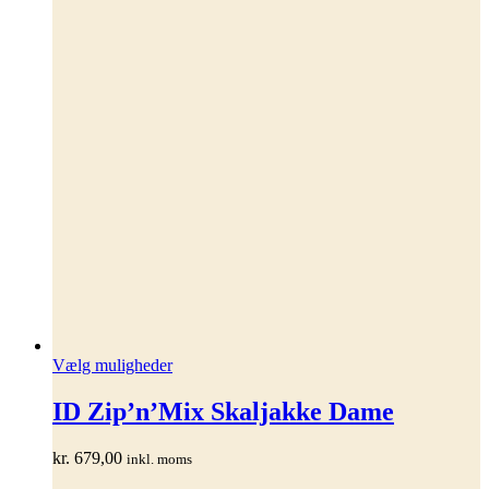
Dette
Vælg muligheder
vare
har
ID Zip’n’Mix Skaljakke Dame
flere
varianter.
kr.
679,00
inkl. moms
Mulighederne
kan