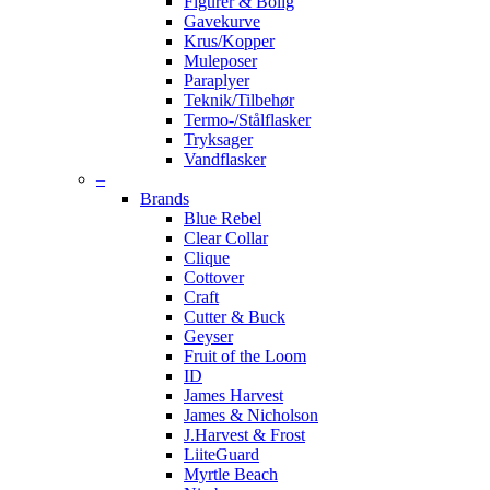
Figurer & Bolig
Gavekurve
Krus/Kopper
Muleposer
Paraplyer
Teknik/Tilbehør
Termo-/Stålflasker
Tryksager
Vandflasker
–
Brands
Blue Rebel
Clear Collar
Clique
Cottover
Craft
Cutter & Buck
Geyser
Fruit of the Loom
ID
James Harvest
James & Nicholson
J.Harvest & Frost
LiiteGuard
Myrtle Beach