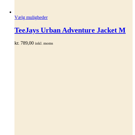
Dette
Vælg muligheder
vare
har
TeeJays Urban Adventure Jacket M
flere
varianter.
kr.
789,00
inkl. moms
Mulighederne
kan
vælges
på
varesiden