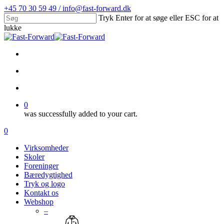
Skip
+45 70 30 59 49 / info@fast-forward.dk
to
Tryk Enter for at søge eller ESC for at
main
lukke
content
Close
Search
facebook
linkedin
search
account
0
was successfully added to your cart.
Menu
search
account
0
Menu
Virksomheder
Skoler
Foreninger
Bæredygtighed
Tryk og logo
Kontakt os
Webshop
–