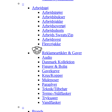
–
Arbejdstøj
Arbejdstrøjer
Arbejdsbukser
Arbejdsjakke
Arbejdsovertøj
Arbejdsshorts
Arbejds Sweats/Zip
Arbejdsvest
Fleecejakke
Reklameartikler & Gaver
Audio
Danmark Kollektion
Figurer & Bolig
Gavekurve
Krus/Kopper
Muleposer
Paraplyer
Teknik/Tilbehør
Termo-/Stålflasker
Tryksager
Vandflasker
–
Brands