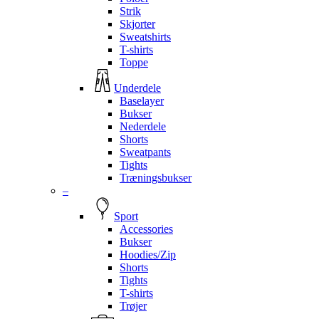
Strik
Skjorter
Sweatshirts
T-shirts
Toppe
Underdele
Baselayer
Bukser
Nederdele
Shorts
Sweatpants
Tights
Træningsbukser
–
Sport
Accessories
Bukser
Hoodies/Zip
Shorts
Tights
T-shirts
Trøjer