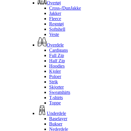
Overtøj
Cross-/DunJakke
Jakker
Fleece
Regntøj
Softshell
Veste
Overdele
Cardigans
Full Zip
Half Zip
Hoodies
Kjoler
Poloer
Strik
Skjorter
Sweatshirts
T-shirts
Toppe
Underdele
Baselayer
Bukser
Nederdele