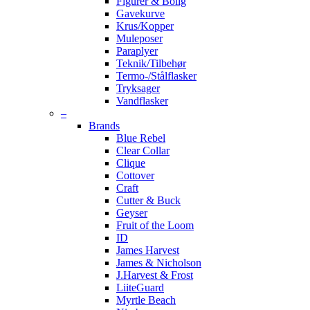
Figurer & Bolig
Gavekurve
Krus/Kopper
Muleposer
Paraplyer
Teknik/Tilbehør
Termo-/Stålflasker
Tryksager
Vandflasker
–
Brands
Blue Rebel
Clear Collar
Clique
Cottover
Craft
Cutter & Buck
Geyser
Fruit of the Loom
ID
James Harvest
James & Nicholson
J.Harvest & Frost
LiiteGuard
Myrtle Beach