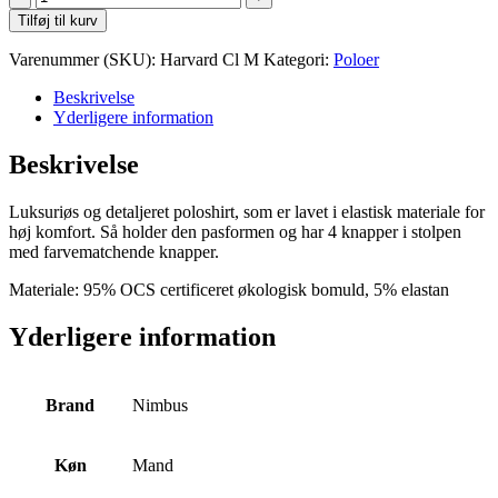
Harvard
Tilføj til kurv
Classic
M
Varenummer (SKU):
Harvard Cl M
Kategori:
Poloer
antal
Beskrivelse
Yderligere information
Beskrivelse
Luksuriøs og detaljeret poloshirt, som er lavet i elastisk materiale for
høj komfort. Så holder den pasformen og har 4 knapper i stolpen
med farvematchende knapper.
Materiale:
95% OCS certificeret økologisk bomuld, 5% elastan
Yderligere information
Brand
Nimbus
Køn
Mand