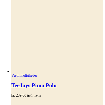
Dette
Vælg muligheder
vare
har
TeeJays Pima Polo
flere
varianter.
kr.
239,00
inkl. moms
Mulighederne
kan
vælges