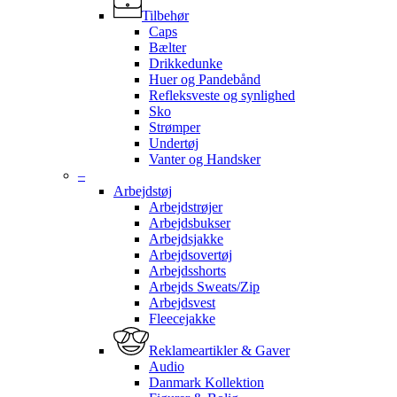
Tilbehør
Caps
Bælter
Drikkedunke
Huer og Pandebånd
Refleksveste og synlighed
Sko
Strømper
Undertøj
Vanter og Handsker
–
Arbejdstøj
Arbejdstrøjer
Arbejdsbukser
Arbejdsjakke
Arbejdsovertøj
Arbejdsshorts
Arbejds Sweats/Zip
Arbejdsvest
Fleecejakke
Reklameartikler & Gaver
Audio
Danmark Kollektion