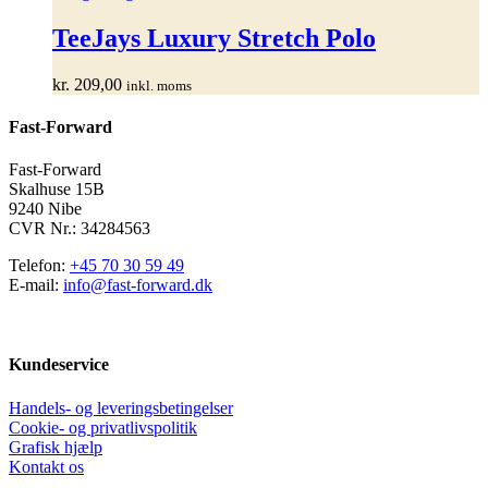
vare
har
TeeJays Luxury Stretch Polo
flere
varianter.
kr.
209,00
inkl. moms
Mulighederne
kan
Fast-Forward
vælges
på
varesiden
Fast-Forward
Skalhuse 15B
9240 Nibe
CVR Nr.: 34284563
Telefon:
+45 70 30 59 49
E-mail:
info@fast-forward.dk
Kundeservice
Handels- og leveringsbetingelser
Cookie- og privatlivspolitik
Grafisk hjælp
Kontakt os