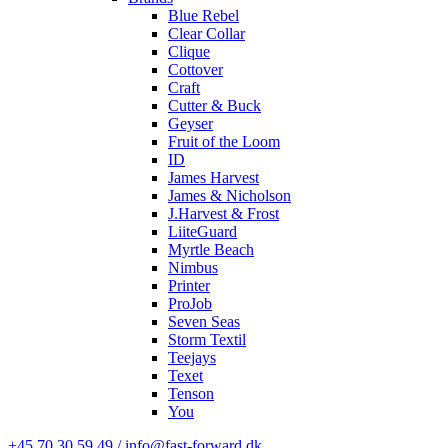
Blue Rebel
Clear Collar
Clique
Cottover
Craft
Cutter & Buck
Geyser
Fruit of the Loom
ID
James Harvest
James & Nicholson
J.Harvest & Frost
LiiteGuard
Myrtle Beach
Nimbus
Printer
ProJob
Seven Seas
Storm Textil
Teejays
Texet
Tenson
You
+45 70 30 59 49 / info@fast-forward.dk