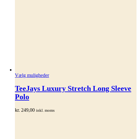
Dette
Vælg muligheder
vare
har
TeeJays Luxury Stretch Long Sleeve
flere
Polo
varianter.
Mulighederne
kan
kr.
249,00
inkl. moms
vælges
på
varesiden