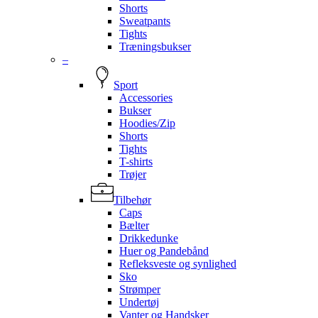
Shorts
Sweatpants
Tights
Træningsbukser
–
Sport
Accessories
Bukser
Hoodies/Zip
Shorts
Tights
T-shirts
Trøjer
Tilbehør
Caps
Bælter
Drikkedunke
Huer og Pandebånd
Refleksveste og synlighed
Sko
Strømper
Undertøj
Vanter og Handsker