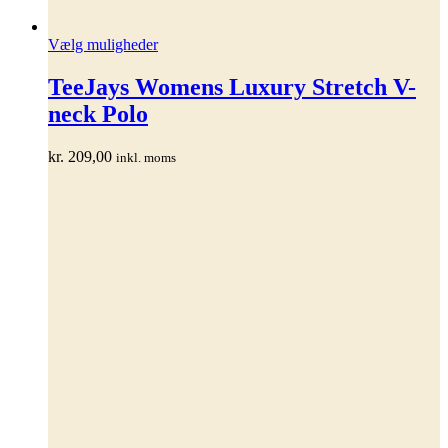
Dette
Vælg muligheder
vare
har
TeeJays Womens Luxury Stretch V-
flere
neck Polo
varianter.
Mulighederne
kan
kr.
209,00
inkl. moms
vælges
på
varesiden