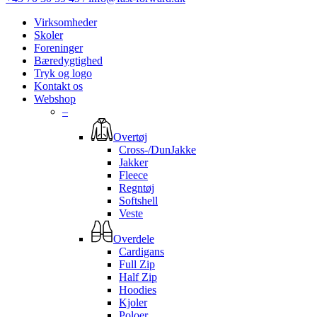
Virksomheder
Skoler
Foreninger
Bæredygtighed
Tryk og logo
Kontakt os
Webshop
–
Overtøj
Cross-/DunJakke
Jakker
Fleece
Regntøj
Softshell
Veste
Overdele
Cardigans
Full Zip
Half Zip
Hoodies
Kjoler
Poloer