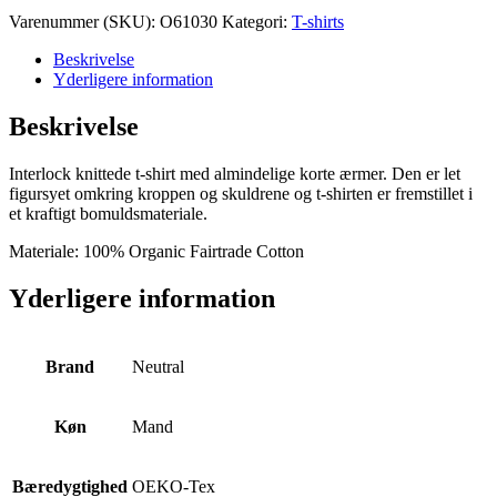
Interlock
Varenummer (SKU):
O61030
Kategori:
T-shirts
T-
shirt
Beskrivelse
antal
Yderligere information
Beskrivelse
Interlock knittede t-shirt med almindelige korte ærmer. Den er let
figursyet omkring kroppen og skuldrene og t-shirten er fremstillet i
et kraftigt bomuldsmateriale.
Materiale: 100% Organic Fairtrade Cotton
Yderligere information
Brand
Neutral
Køn
Mand
Bæredygtighed
OEKO-Tex