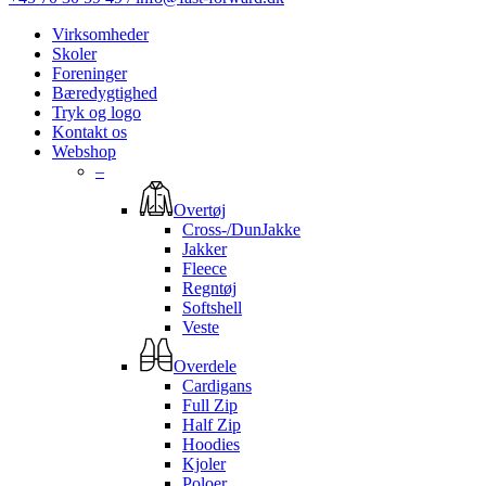
Virksomheder
Skoler
Foreninger
Bæredygtighed
Tryk og logo
Kontakt os
Webshop
–
Overtøj
Cross-/DunJakke
Jakker
Fleece
Regntøj
Softshell
Veste
Overdele
Cardigans
Full Zip
Half Zip
Hoodies
Kjoler
Poloer