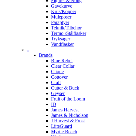
Figurer & Bolig
Gavekurve
Krus/Kopper
Muleposer
Paraplyer
Teknik/Tilbehør
Termo-/Stålflasker
Tryksager
Vandflasker
–
Brands
Blue Rebel
Clear Collar
Clique
Cottover
Craft
Cutter & Buck
Geyser
Fruit of the Loom
ID
James Harvest
James & Nicholson
J.Harvest & Frost
LiiteGuard
Myrtle Beach