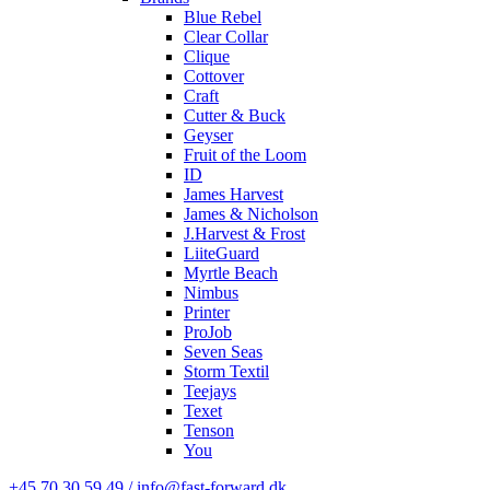
Blue Rebel
Clear Collar
Clique
Cottover
Craft
Cutter & Buck
Geyser
Fruit of the Loom
ID
James Harvest
James & Nicholson
J.Harvest & Frost
LiiteGuard
Myrtle Beach
Nimbus
Printer
ProJob
Seven Seas
Storm Textil
Teejays
Texet
Tenson
You
+45 70 30 59 49 / info@fast-forward.dk