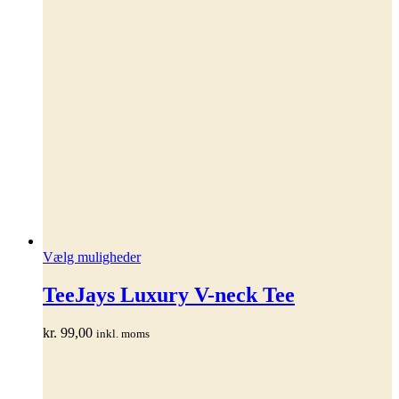
Dette
Vælg muligheder
vare
har
TeeJays Luxury V-neck Tee
flere
varianter.
kr.
99,00
inkl. moms
Mulighederne
kan
vælges
på