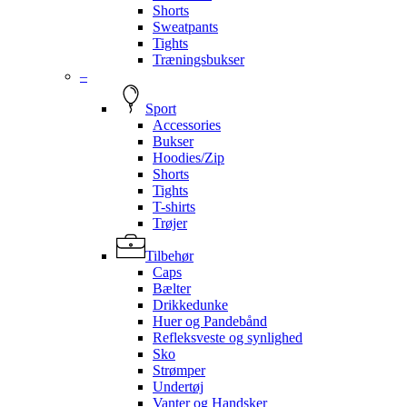
Shorts
Sweatpants
Tights
Træningsbukser
–
Sport
Accessories
Bukser
Hoodies/Zip
Shorts
Tights
T-shirts
Trøjer
Tilbehør
Caps
Bælter
Drikkedunke
Huer og Pandebånd
Refleksveste og synlighed
Sko
Strømper
Undertøj
Vanter og Handsker