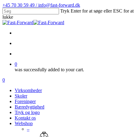
Skip
+45 70 30 59 49 / info@fast-forward.dk
to
Tryk Enter for at søge eller ESC for at
main
lukke
content
Close
Search
facebook
linkedin
search
account
0
was successfully added to your cart.
Menu
search
account
0
Menu
Virksomheder
Skoler
Foreninger
Bæredygtighed
Tryk og logo
Kontakt os
Webshop
–