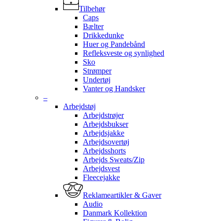
Tilbehør
Caps
Bælter
Drikkedunke
Huer og Pandebånd
Refleksveste og synlighed
Sko
Strømper
Undertøj
Vanter og Handsker
–
Arbejdstøj
Arbejdstrøjer
Arbejdsbukser
Arbejdsjakke
Arbejdsovertøj
Arbejdsshorts
Arbejds Sweats/Zip
Arbejdsvest
Fleecejakke
Reklameartikler & Gaver
Audio
Danmark Kollektion