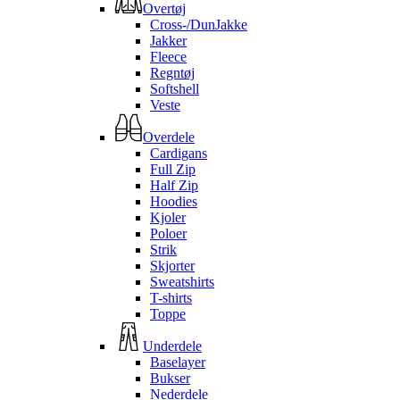
Overtøj
Cross-/DunJakke
Jakker
Fleece
Regntøj
Softshell
Veste
Overdele
Cardigans
Full Zip
Half Zip
Hoodies
Kjoler
Poloer
Strik
Skjorter
Sweatshirts
T-shirts
Toppe
Underdele
Baselayer
Bukser
Nederdele