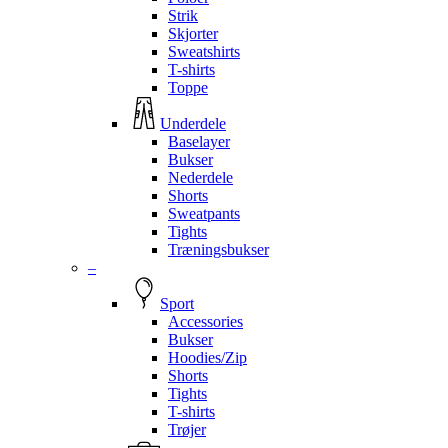
Strik
Skjorter
Sweatshirts
T-shirts
Toppe
Underdele
Baselayer
Bukser
Nederdele
Shorts
Sweatpants
Tights
Træningsbukser
–
Sport
Accessories
Bukser
Hoodies/Zip
Shorts
Tights
T-shirts
Trøjer