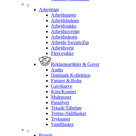
–
Arbejdstøj
Arbejdstrøjer
Arbejdsbukser
Arbejdsjakke
Arbejdsovertøj
Arbejdsshorts
Arbejds Sweats/Zip
Arbejdsvest
Fleecejakke
Reklameartikler & Gaver
Audio
Danmark Kollektion
Figurer & Bolig
Gavekurve
Krus/Kopper
Muleposer
Paraplyer
Teknik/Tilbehør
Termo-/Stålflasker
Tryksager
Vandflasker
–
Brands