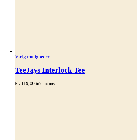
Dette
Vælg muligheder
vare
har
TeeJays Interlock Tee
flere
varianter.
kr.
119,00
inkl. moms
Mulighederne
kan
vælges
på
varesiden