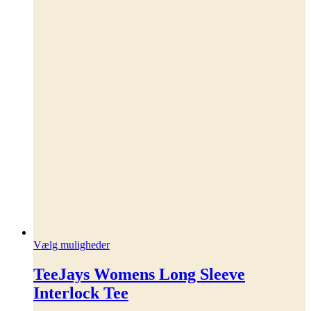
Dette
Vælg muligheder
vare
har
TeeJays Womens Long Sleeve
flere
Interlock Tee
varianter.
Mulighederne