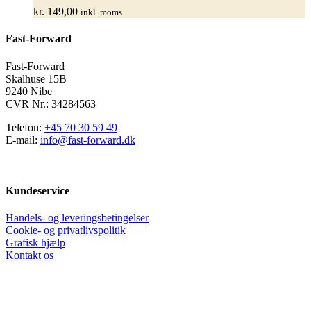
kan
kr.
149,00
inkl. moms
vælges
på
Fast-Forward
varesiden
Fast-Forward
Skalhuse 15B
9240 Nibe
CVR Nr.: 34284563
Telefon:
+45 70 30 59 49
E-mail:
info@fast-forward.dk
Kundeservice
Handels- og leveringsbetingelser
Cookie- og privatlivspolitik
Grafisk hjælp
Kontakt os