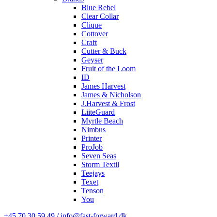
Blue Rebel
Clear Collar
Clique
Cottover
Craft
Cutter & Buck
Geyser
Fruit of the Loom
ID
James Harvest
James & Nicholson
J.Harvest & Frost
LiiteGuard
Myrtle Beach
Nimbus
Printer
ProJob
Seven Seas
Storm Textil
Teejays
Texet
Tenson
You
+45 70 30 59 49 / info@fast-forward.dk