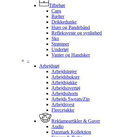
Tilbehør
Caps
Bælter
Drikkedunke
Huer og Pandebånd
Refleksveste og synlighed
Sko
Strømper
Undertøj
Vanter og Handsker
–
Arbejdstøj
Arbejdstrøjer
Arbejdsbukser
Arbejdsjakke
Arbejdsovertøj
Arbejdsshorts
Arbejds Sweats/Zip
Arbejdsvest
Fleecejakke
Reklameartikler & Gaver
Audio
Danmark Kollektion