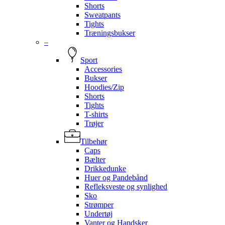
Shorts
Sweatpants
Tights
Træningsbukser
–
Sport
Accessories
Bukser
Hoodies/Zip
Shorts
Tights
T-shirts
Trøjer
Tilbehør
Caps
Bælter
Drikkedunke
Huer og Pandebånd
Refleksveste og synlighed
Sko
Strømper
Undertøj
Vanter og Handsker