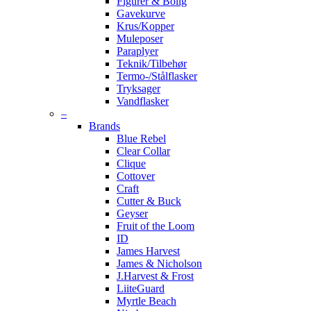
Figurer & Bolig
Gavekurve
Krus/Kopper
Muleposer
Paraplyer
Teknik/Tilbehør
Termo-/Stålflasker
Tryksager
Vandflasker
–
Brands
Blue Rebel
Clear Collar
Clique
Cottover
Craft
Cutter & Buck
Geyser
Fruit of the Loom
ID
James Harvest
James & Nicholson
J.Harvest & Frost
LiiteGuard
Myrtle Beach