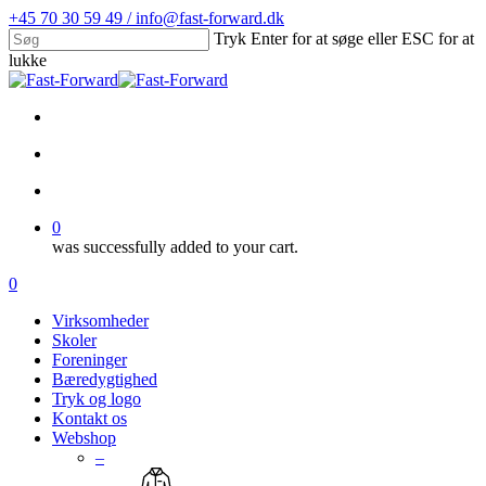
Skip
+45 70 30 59 49 / info@fast-forward.dk
to
Tryk Enter for at søge eller ESC for at
main
lukke
content
Close
Search
facebook
linkedin
search
account
0
was successfully added to your cart.
Menu
search
account
0
Menu
Virksomheder
Skoler
Foreninger
Bæredygtighed
Tryk og logo
Kontakt os
Webshop
–