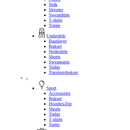
Strik
Skjorter
Sweatshirts
T-shirts
Toppe
Underdele
Baselayer
Bukser
Nederdele
Shorts
Sweatpants
Tights
Træningsbukser
–
Sport
Accessories
Bukser
Hoodies/Zip
Shorts
Tights
T-shirts
Trøjer