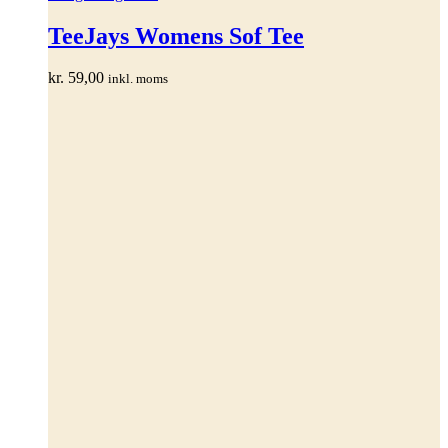
vare
har
TeeJays Womens Sof Tee
flere
varianter.
kr.
59,00
inkl. moms
Mulighederne
kan
vælges
på
varesiden