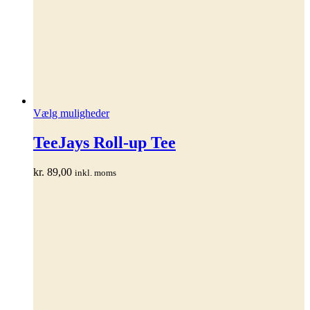
Dette
Vælg muligheder
vare
har
TeeJays Roll-up Tee
flere
varianter.
kr.
89,00
inkl. moms
Mulighederne
kan
vælges
på
varesiden