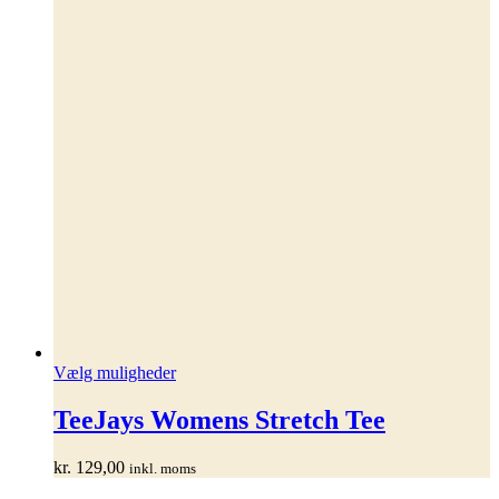
Dette
Vælg muligheder
vare
har
TeeJays Womens Stretch Tee
flere
varianter.
kr.
129,00
inkl. moms
Mulighederne
kan