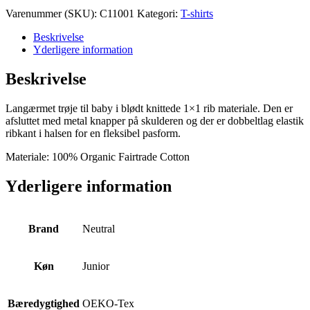
Long
Varenummer (SKU):
C11001
Kategori:
T-shirts
Sleeve
T-
Beskrivelse
shirt
Yderligere information
antal
Beskrivelse
Langærmet trøje til baby i blødt knittede 1×1 rib materiale. Den er
afsluttet med metal knapper på skulderen og der er dobbeltlag elastik
ribkant i halsen for en fleksibel pasform.
Materiale: 100% Organic Fairtrade Cotton
Yderligere information
Brand
Neutral
Køn
Junior
Bæredygtighed
OEKO-Tex