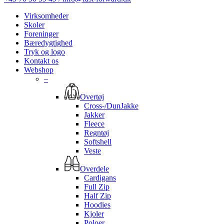
Virksomheder
Skoler
Foreninger
Bæredygtighed
Tryk og logo
Kontakt os
Webshop
–
Overtøj
Cross-/DunJakke
Jakker
Fleece
Regntøj
Softshell
Veste
Overdele
Cardigans
Full Zip
Half Zip
Hoodies
Kjoler
Poloer