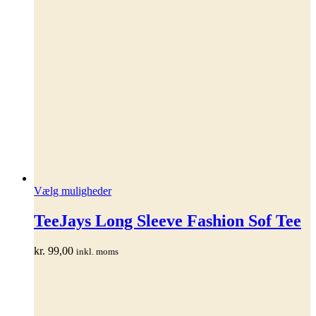
Dette
Vælg muligheder
vare
har
TeeJays Long Sleeve Fashion Sof Tee
flere
varianter.
kr.
99,00
inkl. moms
Mulighederne
kan
vælges
på
varesiden