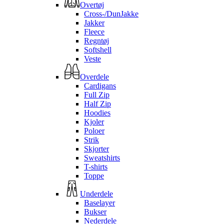
Overtøj
Cross-/DunJakke
Jakker
Fleece
Regntøj
Softshell
Veste
Overdele
Cardigans
Full Zip
Half Zip
Hoodies
Kjoler
Poloer
Strik
Skjorter
Sweatshirts
T-shirts
Toppe
Underdele
Baselayer
Bukser
Nederdele