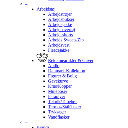
–
Arbejdstøj
Arbejdstrøjer
Arbejdsbukser
Arbejdsjakke
Arbejdsovertøj
Arbejdsshorts
Arbejds Sweats/Zip
Arbejdsvest
Fleecejakke
Reklameartikler & Gaver
Audio
Danmark Kollektion
Figurer & Bolig
Gavekurve
Krus/Kopper
Muleposer
Paraplyer
Teknik/Tilbehør
Termo-/Stålflasker
Tryksager
Vandflasker
–
Brands