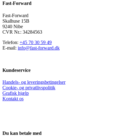
Fast-Forward
vælges
på
varesiden
Fast-Forward
Skalhuse 15B
9240 Nibe
CVR Nr.: 34284563
Telefon:
+45 70 30 59 49
E-mail:
info@fast-forward.dk
Kundeservice
Handels- og leveringsbetingelser
Cookie- og privatlivspolitik
Grafisk hjælp
Kontakt os
Du kan betale med