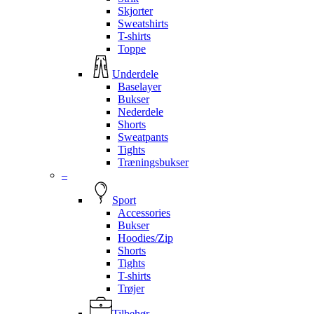
Skjorter
Sweatshirts
T-shirts
Toppe
Underdele
Baselayer
Bukser
Nederdele
Shorts
Sweatpants
Tights
Træningsbukser
–
Sport
Accessories
Bukser
Hoodies/Zip
Shorts
Tights
T-shirts
Trøjer
Tilbehør