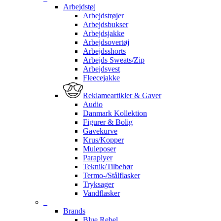
Arbejdstøj
Arbejdstrøjer
Arbejdsbukser
Arbejdsjakke
Arbejdsovertøj
Arbejdsshorts
Arbejds Sweats/Zip
Arbejdsvest
Fleecejakke
Reklameartikler & Gaver
Audio
Danmark Kollektion
Figurer & Bolig
Gavekurve
Krus/Kopper
Muleposer
Paraplyer
Teknik/Tilbehør
Termo-/Stålflasker
Tryksager
Vandflasker
–
Brands
Blue Rebel