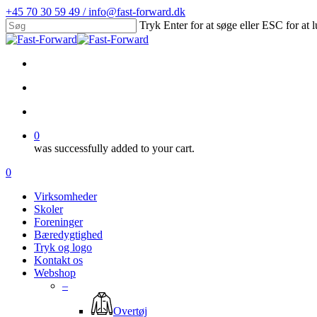
Skip
+45 70 30 59 49 / info@fast-forward.dk
to
Tryk Enter for at søge eller ESC for at 
main
Close
content
Search
facebook
linkedin
search
account
0
was successfully added to your cart.
Menu
search
account
0
Menu
Virksomheder
Skoler
Foreninger
Bæredygtighed
Tryk og logo
Kontakt os
Webshop
–
Overtøj