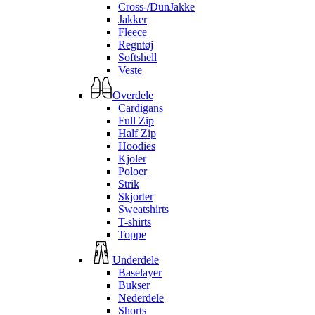
Cross-/DunJakke
Jakker
Fleece
Regntøj
Softshell
Veste
Overdele
Cardigans
Full Zip
Half Zip
Hoodies
Kjoler
Poloer
Strik
Skjorter
Sweatshirts
T-shirts
Toppe
Underdele
Baselayer
Bukser
Nederdele
Shorts