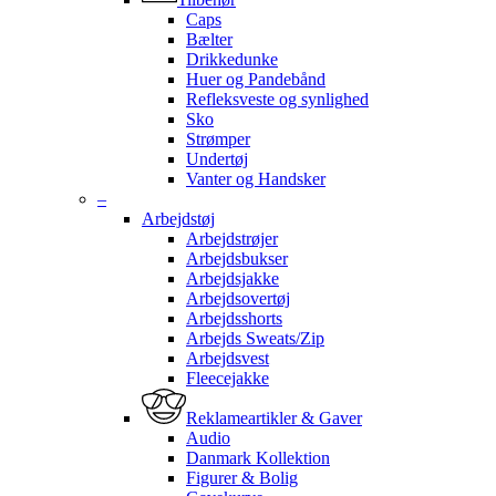
Caps
Bælter
Drikkedunke
Huer og Pandebånd
Refleksveste og synlighed
Sko
Strømper
Undertøj
Vanter og Handsker
–
Arbejdstøj
Arbejdstrøjer
Arbejdsbukser
Arbejdsjakke
Arbejdsovertøj
Arbejdsshorts
Arbejds Sweats/Zip
Arbejdsvest
Fleecejakke
Reklameartikler & Gaver
Audio
Danmark Kollektion
Figurer & Bolig