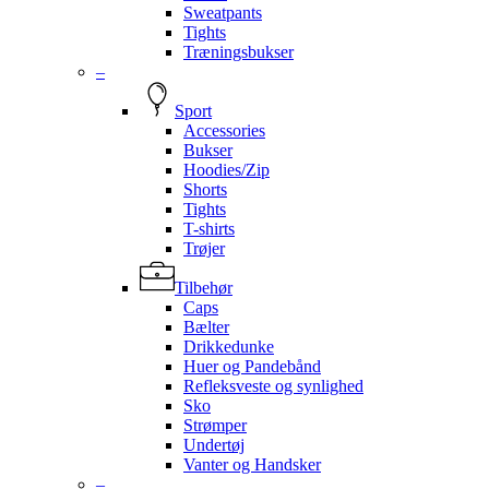
Sweatpants
Tights
Træningsbukser
–
Sport
Accessories
Bukser
Hoodies/Zip
Shorts
Tights
T-shirts
Trøjer
Tilbehør
Caps
Bælter
Drikkedunke
Huer og Pandebånd
Refleksveste og synlighed
Sko
Strømper
Undertøj
Vanter og Handsker
–