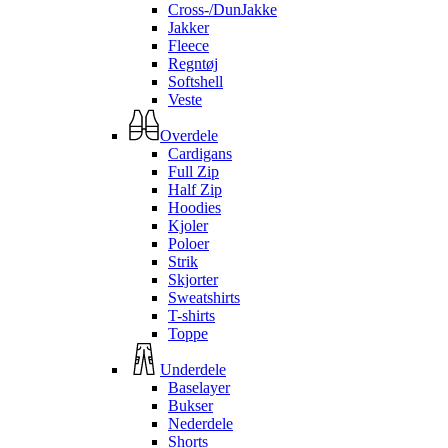
Cross-/DunJakke
Jakker
Fleece
Regntøj
Softshell
Veste
Overdele
Cardigans
Full Zip
Half Zip
Hoodies
Kjoler
Poloer
Strik
Skjorter
Sweatshirts
T-shirts
Toppe
Underdele
Baselayer
Bukser
Nederdele
Shorts