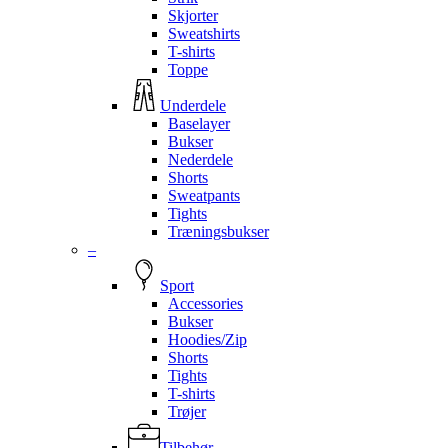
Skjorter
Sweatshirts
T-shirts
Toppe
Underdele
Baselayer
Bukser
Nederdele
Shorts
Sweatpants
Tights
Træningsbukser
–
Sport
Accessories
Bukser
Hoodies/Zip
Shorts
Tights
T-shirts
Trøjer
Tilbehør