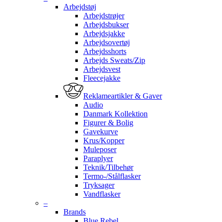
Arbejdstøj
Arbejdstrøjer
Arbejdsbukser
Arbejdsjakke
Arbejdsovertøj
Arbejdsshorts
Arbejds Sweats/Zip
Arbejdsvest
Fleecejakke
Reklameartikler & Gaver
Audio
Danmark Kollektion
Figurer & Bolig
Gavekurve
Krus/Kopper
Muleposer
Paraplyer
Teknik/Tilbehør
Termo-/Stålflasker
Tryksager
Vandflasker
–
Brands
Blue Rebel