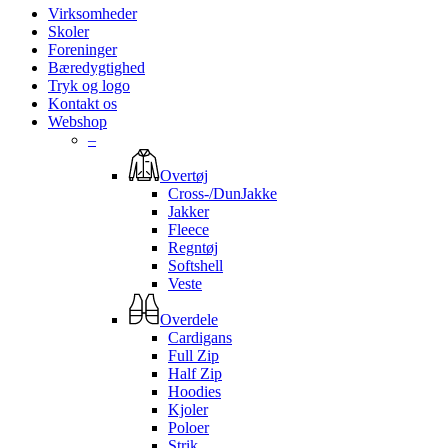
Virksomheder
Skoler
Foreninger
Bæredygtighed
Tryk og logo
Kontakt os
Webshop
–
Overtøj
Cross-/DunJakke
Jakker
Fleece
Regntøj
Softshell
Veste
Overdele
Cardigans
Full Zip
Half Zip
Hoodies
Kjoler
Poloer
Strik