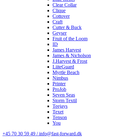
Clear Collar
Clique
Cottover
Craft
Cutter & Buck
Geyser
Fruit of the Loom
ID
James Harvest
James & Nicholson
J.Harvest & Frost
LiiteGuard
Myrtle Beach
Nimbus
Printer
ProJob
Seven Seas
Storm Textil
Teejays
Texet
Tenson
You
+45 70 30 59 49 / info@fast-forward.dk