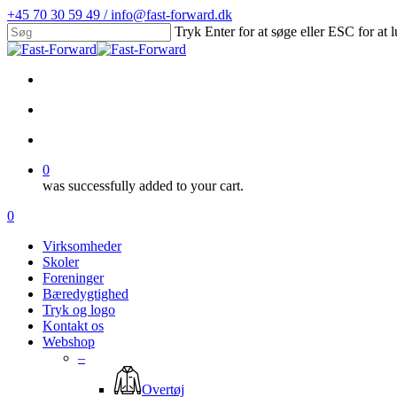
Skip
+45 70 30 59 49 / info@fast-forward.dk
to
Tryk Enter for at søge eller ESC for at 
main
Close
content
Search
facebook
linkedin
search
account
0
was successfully added to your cart.
Menu
search
account
0
Menu
Virksomheder
Skoler
Foreninger
Bæredygtighed
Tryk og logo
Kontakt os
Webshop
–
Overtøj