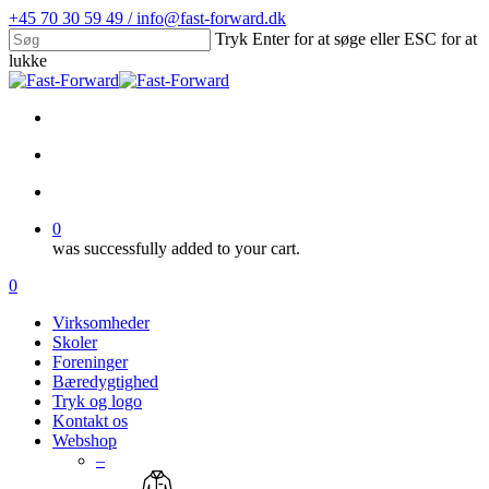
Skip
+45 70 30 59 49 / info@fast-forward.dk
to
Tryk Enter for at søge eller ESC for at
main
lukke
content
Close
Search
facebook
linkedin
search
account
0
was successfully added to your cart.
Menu
search
account
0
Menu
Virksomheder
Skoler
Foreninger
Bæredygtighed
Tryk og logo
Kontakt os
Webshop
–