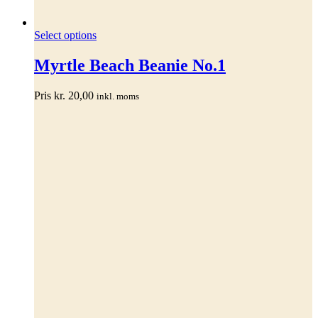
Dette
Select options
vare
har
Myrtle Beach Beanie No.1
flere
varianter.
Pris
kr.
20,00
inkl. moms
Mulighederne
kan
vælges
på
varesiden