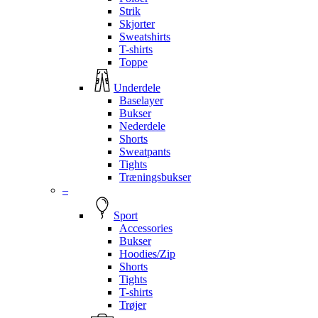
Strik
Skjorter
Sweatshirts
T-shirts
Toppe
Underdele
Baselayer
Bukser
Nederdele
Shorts
Sweatpants
Tights
Træningsbukser
–
Sport
Accessories
Bukser
Hoodies/Zip
Shorts
Tights
T-shirts
Trøjer