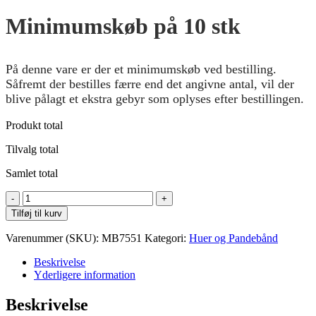
Minimumskøb på 10 stk
På denne vare er der et minimumskøb ved bestilling.
Såfremt der bestilles færre end det angivne antal, vil der
blive pålagt et ekstra gebyr som oplyses efter bestillingen.
Produkt total
Tilvalg total
Samlet total
Myrtle
Beach
Tilføj til kurv
Knitted
Cap
Varenummer (SKU):
MB7551
Kategori:
Huer og Pandebånd
Thinsulate
antal
Beskrivelse
Yderligere information
Beskrivelse