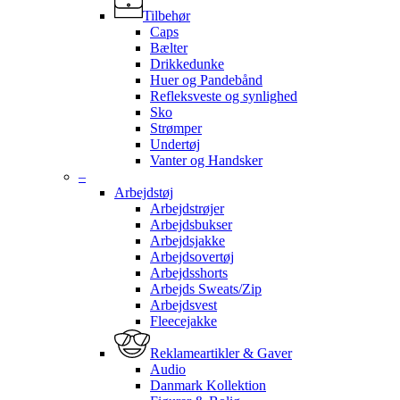
Tilbehør
Caps
Bælter
Drikkedunke
Huer og Pandebånd
Refleksveste og synlighed
Sko
Strømper
Undertøj
Vanter og Handsker
–
Arbejdstøj
Arbejdstrøjer
Arbejdsbukser
Arbejdsjakke
Arbejdsovertøj
Arbejdsshorts
Arbejds Sweats/Zip
Arbejdsvest
Fleecejakke
Reklameartikler & Gaver
Audio
Danmark Kollektion