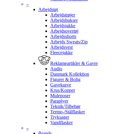
–
Arbejdstøj
Arbejdstrøjer
Arbejdsbukser
Arbejdsjakke
Arbejdsovertøj
Arbejdsshorts
Arbejds Sweats/Zip
Arbejdsvest
Fleecejakke
Reklameartikler & Gaver
Audio
Danmark Kollektion
Figurer & Bolig
Gavekurve
Krus/Kopper
Muleposer
Paraplyer
Teknik/Tilbehør
Termo-/Stålflasker
Tryksager
Vandflasker
–
Brands