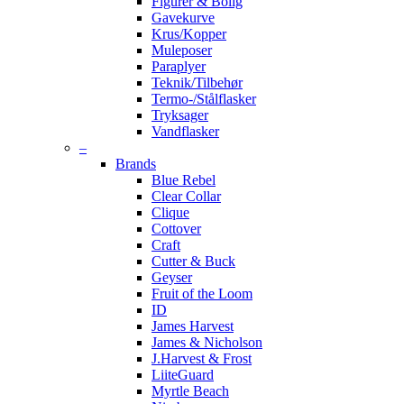
Figurer & Bolig
Gavekurve
Krus/Kopper
Muleposer
Paraplyer
Teknik/Tilbehør
Termo-/Stålflasker
Tryksager
Vandflasker
–
Brands
Blue Rebel
Clear Collar
Clique
Cottover
Craft
Cutter & Buck
Geyser
Fruit of the Loom
ID
James Harvest
James & Nicholson
J.Harvest & Frost
LiiteGuard
Myrtle Beach