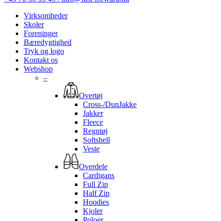
Virksomheder
Skoler
Foreninger
Bæredygtighed
Tryk og logo
Kontakt os
Webshop
–
Overtøj
Cross-/DunJakke
Jakker
Fleece
Regntøj
Softshell
Veste
Overdele
Cardigans
Full Zip
Half Zip
Hoodies
Kjoler
Poloer