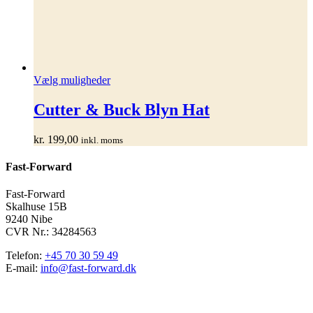
Dette
Vælg muligheder
vare
har
Cutter & Buck Blyn Hat
flere
varianter.
kr.
199,00
inkl. moms
Mulighederne
kan
Fast-Forward
vælges
på
varesiden
Fast-Forward
Skalhuse 15B
9240 Nibe
CVR Nr.: 34284563
Telefon:
+45 70 30 59 49
E-mail:
info@fast-forward.dk