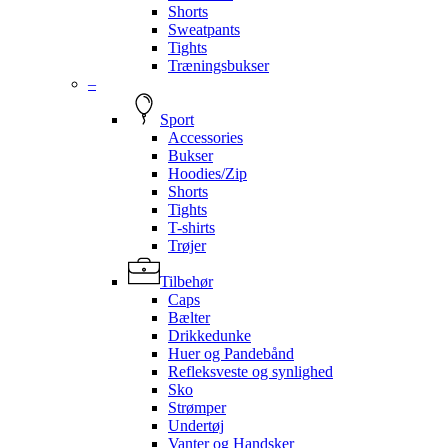
Shorts
Sweatpants
Tights
Træningsbukser
–
Sport
Accessories
Bukser
Hoodies/Zip
Shorts
Tights
T-shirts
Trøjer
Tilbehør
Caps
Bælter
Drikkedunke
Huer og Pandebånd
Refleksveste og synlighed
Sko
Strømper
Undertøj
Vanter og Handsker