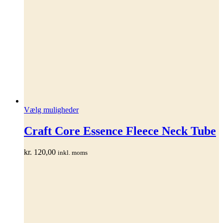
Dette
Vælg muligheder
vare
har
Craft Core Essence Fleece Neck Tube
flere
varianter.
kr.
120,00
inkl. moms
Mulighederne
kan
vælges
på
varesiden