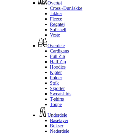
Overtøj
Cross-/DunJakke
Jakker
Fleece
Regntøj
Softshell
Veste
Overdele
Cardigans
Full Zip
Half Zip
Hoodies
Kjoler
Poloer
Strik
Skjorter
Sweatshirts
T-shirts
Toppe
Underdele
Baselayer
Bukser
Nederdele