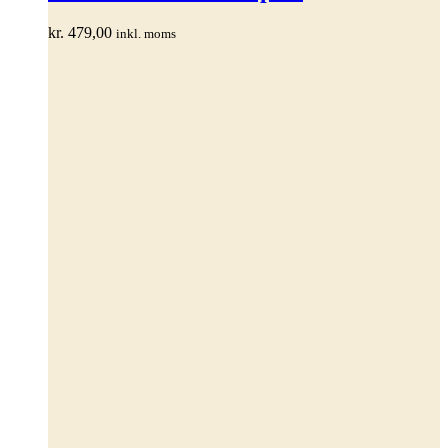
flere
varianter.
kr.
479,00
inkl. moms
Mulighederne
kan
vælges
på
varesiden