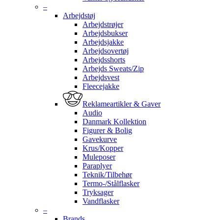
–
Arbejdstøj
Arbejdstrøjer
Arbejdsbukser
Arbejdsjakke
Arbejdsovertøj
Arbejdsshorts
Arbejds Sweats/Zip
Arbejdsvest
Fleecejakke
Reklameartikler & Gaver
Audio
Danmark Kollektion
Figurer & Bolig
Gavekurve
Krus/Kopper
Muleposer
Paraplyer
Teknik/Tilbehør
Termo-/Stålflasker
Tryksager
Vandflasker
–
Brands