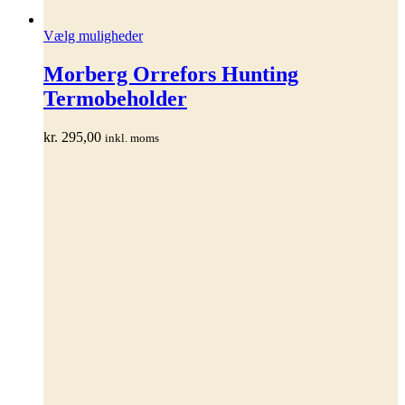
Dette
Vælg muligheder
vare
har
Morberg Orrefors Hunting
flere
Termobeholder
varianter.
Mulighederne
kan
kr.
295,00
inkl. moms
vælges
på
varesiden