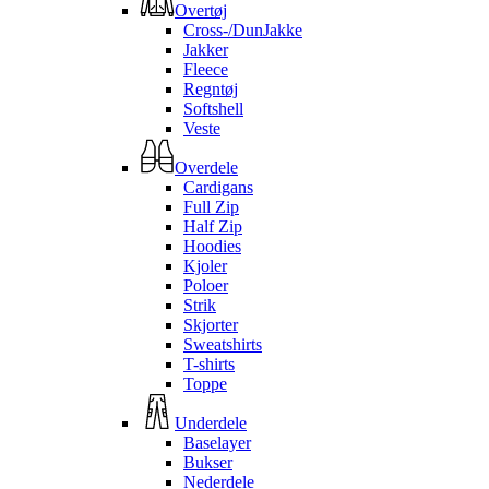
Overtøj
Cross-/DunJakke
Jakker
Fleece
Regntøj
Softshell
Veste
Overdele
Cardigans
Full Zip
Half Zip
Hoodies
Kjoler
Poloer
Strik
Skjorter
Sweatshirts
T-shirts
Toppe
Underdele
Baselayer
Bukser
Nederdele