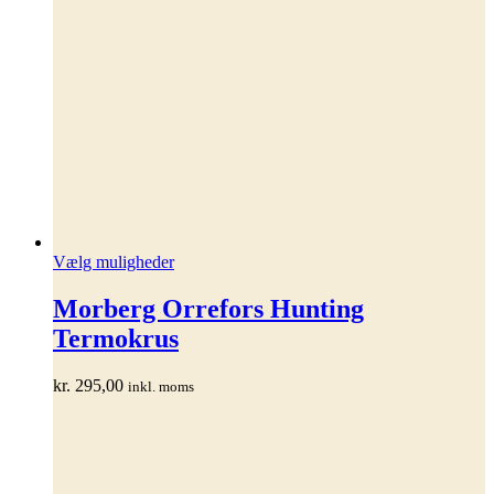
Dette
Vælg muligheder
vare
har
Morberg Orrefors Hunting
flere
Termokrus
varianter.
Mulighederne
kan
kr.
295,00
inkl. moms
vælges
på
varesiden