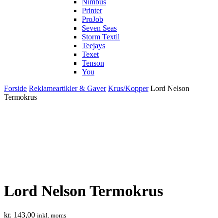
Nimbus
Printer
ProJob
Seven Seas
Storm Textil
Teejays
Texet
Tenson
You
Forside
Reklameartikler & Gaver
Krus/Kopper
Lord Nelson
Termokrus
Lord Nelson Termokrus
kr.
143,00
inkl. moms