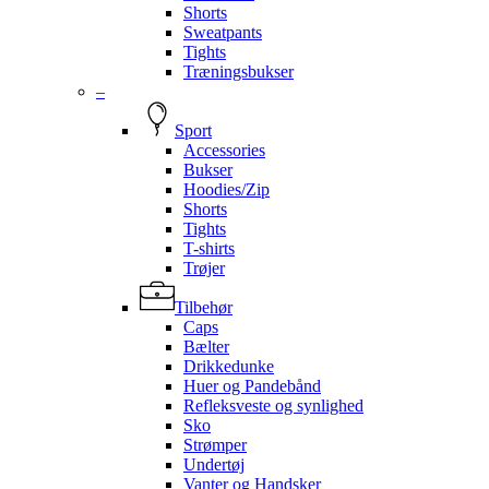
Shorts
Sweatpants
Tights
Træningsbukser
–
Sport
Accessories
Bukser
Hoodies/Zip
Shorts
Tights
T-shirts
Trøjer
Tilbehør
Caps
Bælter
Drikkedunke
Huer og Pandebånd
Refleksveste og synlighed
Sko
Strømper
Undertøj
Vanter og Handsker