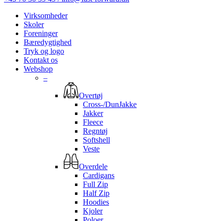
Virksomheder
Skoler
Foreninger
Bæredygtighed
Tryk og logo
Kontakt os
Webshop
–
Overtøj
Cross-/DunJakke
Jakker
Fleece
Regntøj
Softshell
Veste
Overdele
Cardigans
Full Zip
Half Zip
Hoodies
Kjoler
Poloer