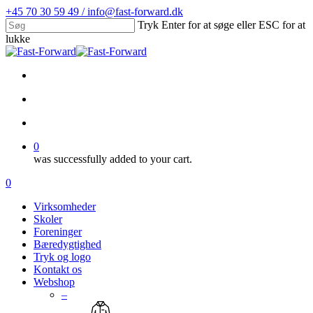
Skip
+45 70 30 59 49 / info@fast-forward.dk
to
Tryk Enter for at søge eller ESC for at
main
lukke
content
Close
Search
facebook
linkedin
search
account
0
was successfully added to your cart.
Menu
search
account
0
Menu
Virksomheder
Skoler
Foreninger
Bæredygtighed
Tryk og logo
Kontakt os
Webshop
–