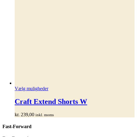
Dette
Vælg muligheder
vare
har
Craft Extend Shorts W
flere
varianter.
kr.
239,00
inkl. moms
Mulighederne
kan
Fast-Forward
vælges
på