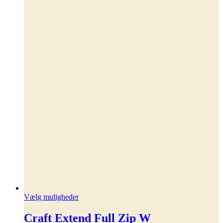
Dette
Vælg muligheder
vare
har
Craft Extend Full Zip W