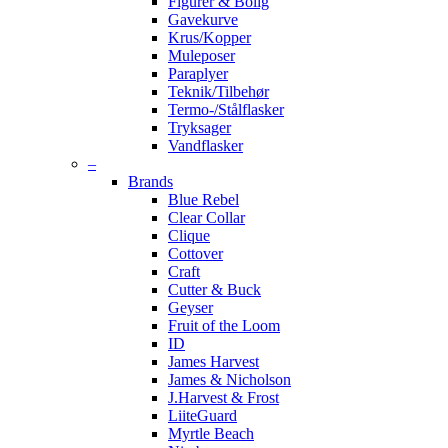
Figurer & Bolig
Gavekurve
Krus/Kopper
Muleposer
Paraplyer
Teknik/Tilbehør
Termo-/Stålflasker
Tryksager
Vandflasker
–
Brands
Blue Rebel
Clear Collar
Clique
Cottover
Craft
Cutter & Buck
Geyser
Fruit of the Loom
ID
James Harvest
James & Nicholson
J.Harvest & Frost
LiiteGuard
Myrtle Beach