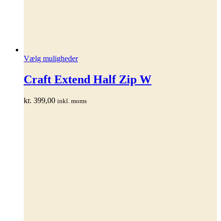
Dette
Vælg muligheder
vare
har
Craft Extend Half Zip W
flere
varianter.
kr.
399,00
inkl. moms
Mulighederne
kan
vælges
på
varesiden