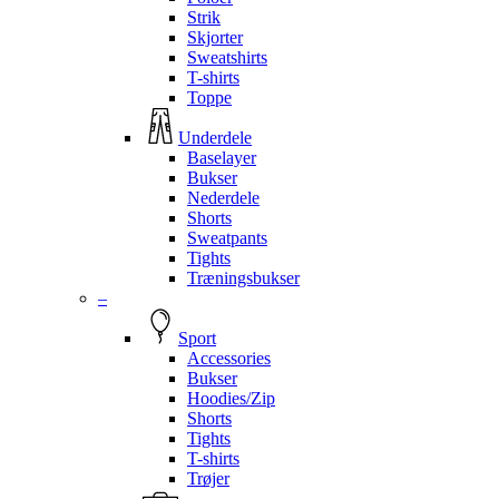
Strik
Skjorter
Sweatshirts
T-shirts
Toppe
Underdele
Baselayer
Bukser
Nederdele
Shorts
Sweatpants
Tights
Træningsbukser
–
Sport
Accessories
Bukser
Hoodies/Zip
Shorts
Tights
T-shirts
Trøjer