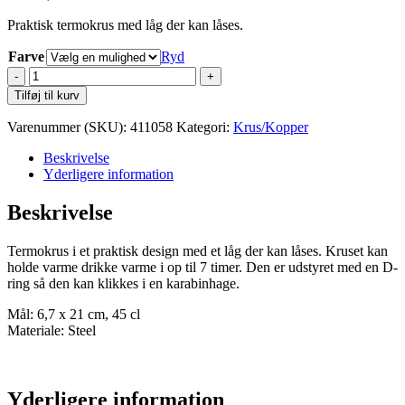
Praktisk termokrus med låg der kan låses.
Farve
Ryd
Lord
Nelson
Tilføj til kurv
Termokrus
antal
Varenummer (SKU):
411058
Kategori:
Krus/Kopper
Beskrivelse
Yderligere information
Beskrivelse
Termokrus i et praktisk design med et låg der kan låses. Kruset kan
holde varme drikke varme i op til 7 timer. Den er udstyret med en D-
ring så den kan klikkes i en karabinhage.
Mål: 6,7 x 21 cm, 45 cl
Materiale: Steel
Yderligere information