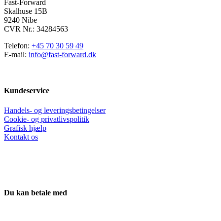
varesiden
Fast-Forward
Skalhuse 15B
9240 Nibe
CVR Nr.: 34284563
Telefon:
+45 70 30 59 49
E-mail:
info@fast-forward.dk
Kundeservice
Handels- og leveringsbetingelser
Cookie- og privatlivspolitik
Grafisk hjælp
Kontakt os
Du kan betale med