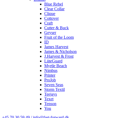
Blue Rebel
Clear Collar
Clique
Cottover
Craft
Cutter & Buck
Geyser
Fruit of the Loom
ID
James Harvest
James & Nicholson
J.Harvest & Frost
LiiteGuard
Myrtle Beach
Nimbus
Printer
ProJob
Seven Seas
Storm Textil
Teejays
Texet
Tenson
You
+45 70 30 59 49 / info@fast-forward.dk