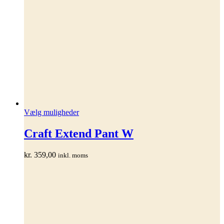
Dette
Vælg muligheder
vare
har
Craft Extend Pant W
flere
varianter.
kr.
359,00
inkl. moms
Mulighederne
kan
vælges
på
varesiden