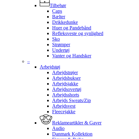
Tilbehør
Caps
Bælter
Drikkedunke
Huer og Pandebånd
Refleksveste og synlighed
Sko
Strømper
Undertøj
Vanter og Handsker
–
Arbejdstøj
Arbejdstrøjer
Arbejdsbukser
Arbejdsjakke
Arbejdsovertøj
Arbejdsshorts
Arbejds Sweats/Zip
Arbejdsvest
Fleecejakke
Reklameartikler & Gaver
Audio
Danmark Kollektion