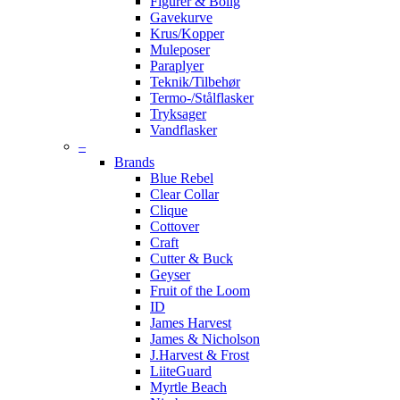
Figurer & Bolig
Gavekurve
Krus/Kopper
Muleposer
Paraplyer
Teknik/Tilbehør
Termo-/Stålflasker
Tryksager
Vandflasker
–
Brands
Blue Rebel
Clear Collar
Clique
Cottover
Craft
Cutter & Buck
Geyser
Fruit of the Loom
ID
James Harvest
James & Nicholson
J.Harvest & Frost
LiiteGuard
Myrtle Beach