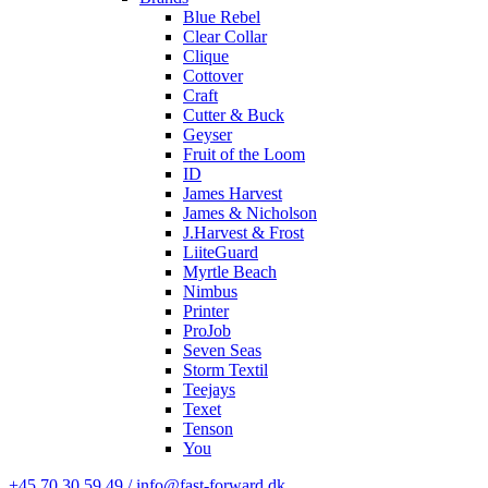
Blue Rebel
Clear Collar
Clique
Cottover
Craft
Cutter & Buck
Geyser
Fruit of the Loom
ID
James Harvest
James & Nicholson
J.Harvest & Frost
LiiteGuard
Myrtle Beach
Nimbus
Printer
ProJob
Seven Seas
Storm Textil
Teejays
Texet
Tenson
You
+45 70 30 59 49 / info@fast-forward.dk