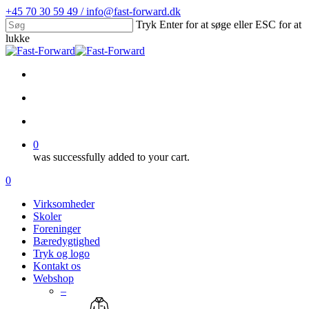
Skip
+45 70 30 59 49 / info@fast-forward.dk
to
Tryk Enter for at søge eller ESC for at
main
lukke
content
Close
Search
facebook
linkedin
search
account
0
was successfully added to your cart.
Menu
search
account
0
Menu
Virksomheder
Skoler
Foreninger
Bæredygtighed
Tryk og logo
Kontakt os
Webshop
–