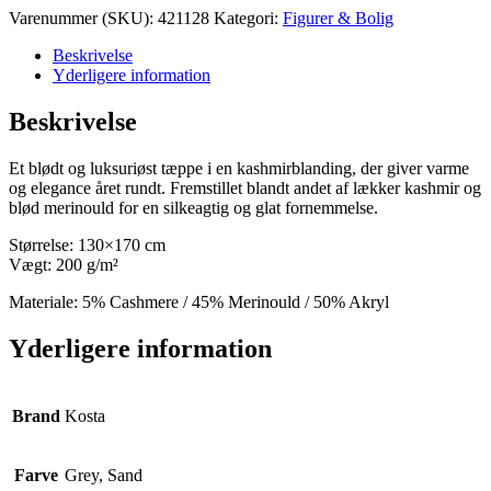
Clara
Varenummer (SKU):
421128
Kategori:
Figurer & Bolig
antal
Beskrivelse
Yderligere information
Beskrivelse
Et blødt og luksuriøst tæppe i en kashmirblanding, der giver varme
og elegance året rundt. Fremstillet blandt andet af lækker kashmir og
blød merinould for en silkeagtig og glat fornemmelse.
Størrelse: 130×170 cm
Vægt: 200 g/m²
Materiale: 5% Cashmere / 45% Merinould / 50% Akryl
Yderligere information
Brand
Kosta
Farve
Grey, Sand