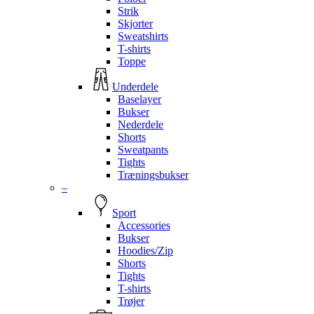
Strik
Skjorter
Sweatshirts
T-shirts
Toppe
Underdele
Baselayer
Bukser
Nederdele
Shorts
Sweatpants
Tights
Træningsbukser
–
Sport
Accessories
Bukser
Hoodies/Zip
Shorts
Tights
T-shirts
Trøjer