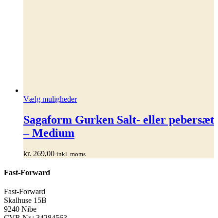
Dette
Vælg muligheder
vare
har
Sagaform Gurken Salt- eller pebersæt
flere
– Medium
varianter.
Mulighederne
kan
kr.
269,00
inkl. moms
vælges
på
Fast-Forward
varesiden
Fast-Forward
Skalhuse 15B
9240 Nibe
CVR Nr.: 34284563