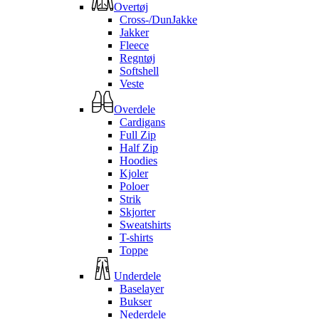
Overtøj
Cross-/DunJakke
Jakker
Fleece
Regntøj
Softshell
Veste
Overdele
Cardigans
Full Zip
Half Zip
Hoodies
Kjoler
Poloer
Strik
Skjorter
Sweatshirts
T-shirts
Toppe
Underdele
Baselayer
Bukser
Nederdele