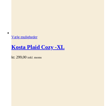
Dette
Vælg muligheder
vare
har
Kosta Plaid Cozy -XL
flere
varianter.
kr.
299,00
inkl. moms
Mulighederne
kan
vælges
på
varesiden