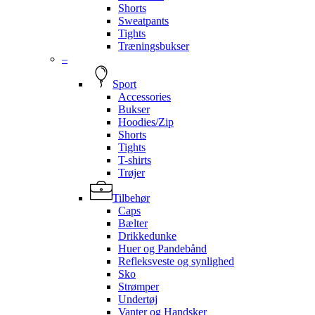
Shorts
Sweatpants
Tights
Træningsbukser
–
Sport
Accessories
Bukser
Hoodies/Zip
Shorts
Tights
T-shirts
Trøjer
Tilbehør
Caps
Bælter
Drikkedunke
Huer og Pandebånd
Refleksveste og synlighed
Sko
Strømper
Undertøj
Vanter og Handsker