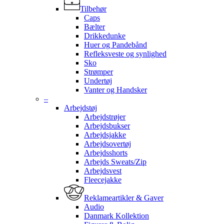
Tilbehør
Caps
Bælter
Drikkedunke
Huer og Pandebånd
Refleksveste og synlighed
Sko
Strømper
Undertøj
Vanter og Handsker
–
Arbejdstøj
Arbejdstrøjer
Arbejdsbukser
Arbejdsjakke
Arbejdsovertøj
Arbejdsshorts
Arbejds Sweats/Zip
Arbejdsvest
Fleecejakke
Reklameartikler & Gaver
Audio
Danmark Kollektion