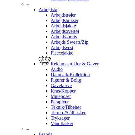
–
Arbejdstøj
Arbejdstrøjer
Arbejdsbukser
Arbejdsjakke
Arbejdsovertøj
Arbejdsshorts
Arbejds Sweats/Zip
Arbejdsvest
Fleecejakke
Reklameartikler & Gaver
Audio
Danmark Kollektion
Figurer & Bolig
Gavekurve
Krus/Kopper
Muleposer
Paraplyer
Teknik/Tilbehør
Termo-/Stålflasker
Tryksager
Vandflasker
–
Brands