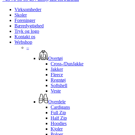
Virksomheder
Skoler
Foreninger
Bæredygtighed
Tryk og logo
Kontakt os
Webshop
–
Overtøj
Cross-/DunJakke
Jakker
Fleece
Regntøj
Softshell
Veste
Overdele
Cardigans
Full Zip
Half Zip
Hoodies
Kjoler
Poloer