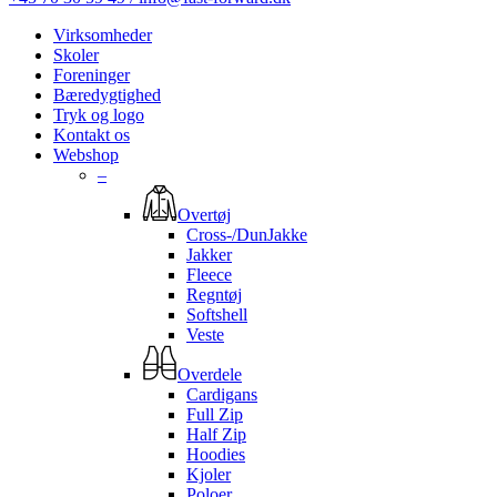
Virksomheder
Skoler
Foreninger
Bæredygtighed
Tryk og logo
Kontakt os
Webshop
–
Overtøj
Cross-/DunJakke
Jakker
Fleece
Regntøj
Softshell
Veste
Overdele
Cardigans
Full Zip
Half Zip
Hoodies
Kjoler
Poloer