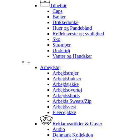
Tilbehør
Caps
Bælter
Drikkedunke
Huer og Pandebånd
Refleksveste og synlighed
Sko
Strømper
Undertøj
Vanter og Handsker
–
Arbejdstøj
Arbejdstrøjer
Arbejdsbukser
Arbejdsjakke
Arbejdsovertøj
Arbejdsshorts
Arbejds Sweats/Zip
Arbejdsvest
Fleecejakke
Reklameartikler & Gaver
Audio
Danmark Kollektion