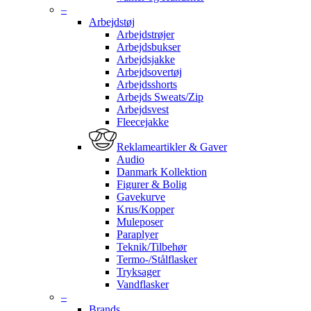
–
Arbejdstøj
Arbejdstrøjer
Arbejdsbukser
Arbejdsjakke
Arbejdsovertøj
Arbejdsshorts
Arbejds Sweats/Zip
Arbejdsvest
Fleecejakke
Reklameartikler & Gaver
Audio
Danmark Kollektion
Figurer & Bolig
Gavekurve
Krus/Kopper
Muleposer
Paraplyer
Teknik/Tilbehør
Termo-/Stålflasker
Tryksager
Vandflasker
–
Brands