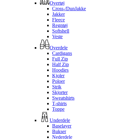
Overtøj
Cross-/DunJakke
Jakker
Fleece
Regntøj
Softshell
Veste
Overdele
Cardigans
Full Zip
Half Zip
Hoodies
Kjoler
Poloer
Strik
Skjorter
Sweatshirts
T-shirts
Toppe
Underdele
Baselayer
Bukser
Nederdele