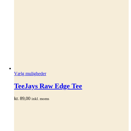
Dette
Vælg muligheder
vare
har
TeeJays Raw Edge Tee
flere
varianter.
kr.
89,00
inkl. moms
Mulighederne
kan
vælges
på
varesiden