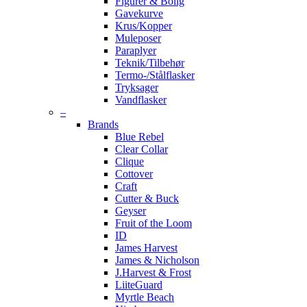
Figurer & Bolig
Gavekurve
Krus/Kopper
Muleposer
Paraplyer
Teknik/Tilbehør
Termo-/Stålflasker
Tryksager
Vandflasker
–
Brands
Blue Rebel
Clear Collar
Clique
Cottover
Craft
Cutter & Buck
Geyser
Fruit of the Loom
ID
James Harvest
James & Nicholson
J.Harvest & Frost
LiiteGuard
Myrtle Beach