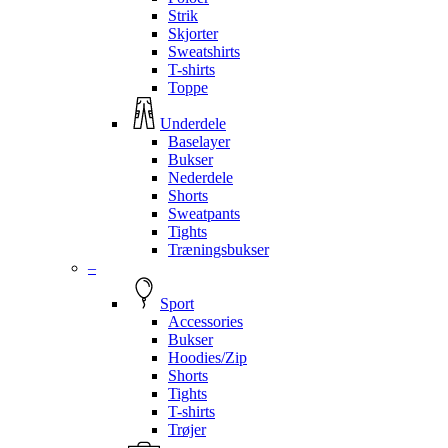
Strik
Skjorter
Sweatshirts
T-shirts
Toppe
Underdele
Baselayer
Bukser
Nederdele
Shorts
Sweatpants
Tights
Træningsbukser
–
Sport
Accessories
Bukser
Hoodies/Zip
Shorts
Tights
T-shirts
Trøjer