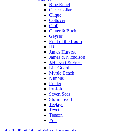
Blue Rebel
Clear Collar
Clique
Cottover
Craft
Cutter & Buck
Geyser
Fruit of the Loom
ID
James Harvest
James & Nicholson
J.Harvest & Frost
LiiteGuard
Myrtle Beach
Nimbus
Printer
ProJob
Seven Seas
Storm Textil
Teejays
Texet
Tenson
You
+45 70 30 59 49 / info@fast-forward.dk