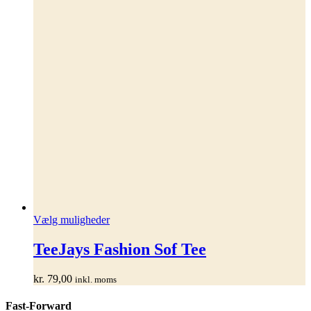
Dette
Vælg muligheder
vare
har
TeeJays Fashion Sof Tee
flere
varianter.
kr.
79,00
inkl. moms
Mulighederne
kan
Fast-Forward
vælges