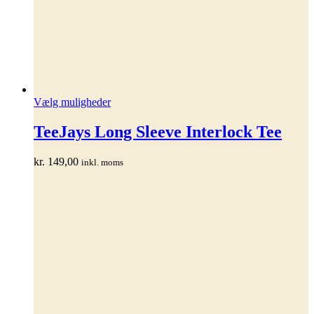
Dette
Vælg muligheder
vare
har
TeeJays Long Sleeve Interlock Tee
flere
varianter.
kr.
149,00
inkl. moms
Mulighederne
kan
vælges
på
varesiden