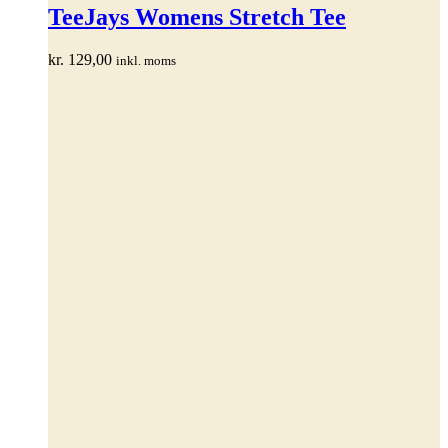
har
TeeJays Womens Stretch Tee
flere
varianter.
kr.
129,00
inkl. moms
Mulighederne
kan
vælges
på
varesiden