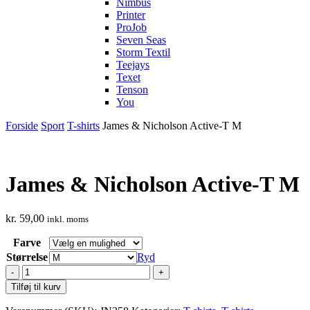
Nimbus
Printer
ProJob
Seven Seas
Storm Textil
Teejays
Texet
Tenson
You
Forside
Sport
T-shirts
James & Nicholson Active-T M
James & Nicholson Active-T M
kr.
59,00
inkl. moms
Farve
Størrelse
Ryd
James
&
Tilføj til kurv
Nicholson
Active-