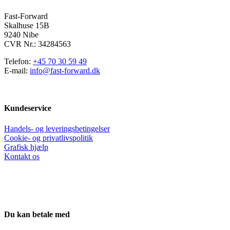
på
varesiden
Fast-Forward
Skalhuse 15B
9240 Nibe
CVR Nr.: 34284563
Telefon:
+45 70 30 59 49
E-mail:
info@fast-forward.dk
Kundeservice
Handels- og leveringsbetingelser
Cookie- og privatlivspolitik
Grafisk hjælp
Kontakt os
Du kan betale med