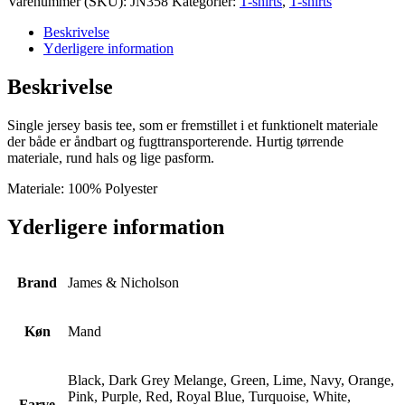
Varenummer (SKU):
JN358
Kategorier:
T-shirts
,
T-shirts
T
M
Beskrivelse
antal
Yderligere information
Beskrivelse
Single jersey basis tee, som er fremstillet i et funktionelt materiale
der både er åndbart og fugttransporterende. Hurtig tørrende
materiale, rund hals og lige pasform.
Materiale: 100% Polyester
Yderligere information
Brand
James & Nicholson
Køn
Mand
Black, Dark Grey Melange, Green, Lime, Navy, Orange,
Pink, Purple, Red, Royal Blue, Turquoise, White,
Farve