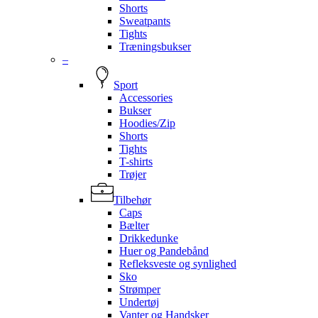
Shorts
Sweatpants
Tights
Træningsbukser
–
Sport
Accessories
Bukser
Hoodies/Zip
Shorts
Tights
T-shirts
Trøjer
Tilbehør
Caps
Bælter
Drikkedunke
Huer og Pandebånd
Refleksveste og synlighed
Sko
Strømper
Undertøj
Vanter og Handsker