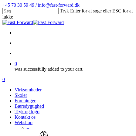
Skip
+45 70 30 59 49 / info@fast-forward.dk
to
Tryk Enter for at søge eller ESC for at
main
lukke
content
Close
Search
facebook
linkedin
search
account
0
was successfully added to your cart.
Menu
search
account
0
Menu
Virksomheder
Skoler
Foreninger
Bæredygtighed
Tryk og logo
Kontakt os
Webshop
–